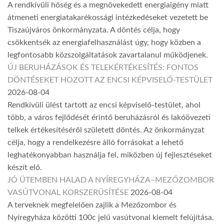
A rendkívüli hőség és a megnövekedett energiaigény miatt
átmeneti energiatakarékossági intézkedéseket vezetett be
Tiszaújváros önkormányzata. A döntés célja, hogy
csökkentsék az energiafelhasználást úgy, hogy közben a
legfontosabb közszolgáltatások zavartalanul működjenek.
ÚJ BERUHÁZÁSOK ÉS TELEKÉRTÉKESÍTÉS: FONTOS
DÖNTÉSEKET HOZOTT AZ ENCSI KÉPVISELŐ-TESTÜLET
2026-08-04
Rendkívüli ülést tartott az encsi képviselő-testület, ahol
több, a város fejlődését érintő beruházásról és lakóövezeti
telkek értékesítéséről született döntés. Az önkormányzat
célja, hogy a rendelkezésre álló forrásokat a lehető
leghatékonyabban használja fel, miközben új fejlesztéseket
készít elő.
JÓ ÜTEMBEN HALAD A NYÍREGYHÁZA–MEZŐZOMBOR
VASÚTVONAL KORSZERŰSÍTÉSE
2026-08-04
A terveknek megfelelően zajlik a Mezőzombor és
Nyíregyháza közötti 100c jelű vasútvonal kiemelt felújítása.