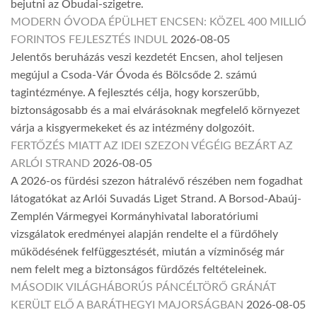
bejutni az Óbudai-szigetre.
MODERN ÓVODA ÉPÜLHET ENCSEN: KÖZEL 400 MILLIÓ
FORINTOS FEJLESZTÉS INDUL
2026-08-05
Jelentős beruházás veszi kezdetét Encsen, ahol teljesen
megújul a Csoda-Vár Óvoda és Bölcsőde 2. számú
tagintézménye. A fejlesztés célja, hogy korszerűbb,
biztonságosabb és a mai elvárásoknak megfelelő környezet
várja a kisgyermekeket és az intézmény dolgozóit.
FERTŐZÉS MIATT AZ IDEI SZEZON VÉGÉIG BEZÁRT AZ
ARLÓI STRAND
2026-08-05
A 2026-os fürdési szezon hátralévő részében nem fogadhat
látogatókat az Arlói Suvadás Liget Strand. A Borsod-Abaúj-
Zemplén Vármegyei Kormányhivatal laboratóriumi
vizsgálatok eredményei alapján rendelte el a fürdőhely
működésének felfüggesztését, miután a vízminőség már
nem felelt meg a biztonságos fürdőzés feltételeinek.
MÁSODIK VILÁGHÁBORÚS PÁNCÉLTÖRŐ GRÁNÁT
KERÜLT ELŐ A BARÁTHEGYI MAJORSÁGBAN
2026-08-05