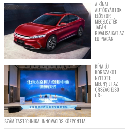
A KÍNAI
AUTÓGYÁRTÓK
ELŐSZÖR
MEGELŐZTÉK
JAPÁN
RIVÁLISAIKAT AZ
EU PIACÁN
KÍNA ÚJ
KORSZAKOT
NYITOTT:
MEGNYÍLT AZ
ORSZÁG ELSŐ
ŰR-
SZÁMÍTÁSTECHNIKAI INNOVÁCIÓS KÖZPONTJA