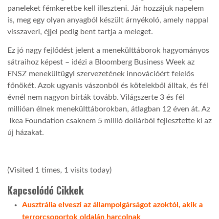
paneleket fémkeretbe kell illeszteni. Jár hozzájuk napelem
is, meg egy olyan anyagból készült árnyékoló, amely nappal
TROPICALMAGAZIN
visszaveri, éjjel pedig bent tartja a meleget.
Ez jó nagy fejlődést jelent a menekülttáborok hagyományos
GLOBOTV
sátraihoz képest – idézi a Bloomberg Business Week az
ENSZ menekültügyi szervezetének innovációért felelős
AFRIKA TUDÁSTÁR
főnökét. Azok ugyanis vászonból és kötelekből álltak, és fél
évnél nem nagyon bírták tovább. Világszerte 3 és fél
millióan élnek menekülttáborokban, átlagban 12 éven át. Az
A NAP SZÉPE
Ikea Foundation csaknem 5 millió dollárból fejlesztette ki az
új házakat.
LINKTR.EE
(Visited 1 times, 1 visits today)
GLOBOZSARU
Kapcsolódó Cikkek
Ausztrália elveszi az állampolgárságot azoktól, akik a
DOBRAVERO.HU
terrorcsoportok oldalán harcolnak