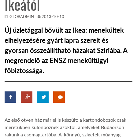
Ikeától
KÖZEL-KELET
GLOBADMIN
2013-10-10
Új üzletággal bővült az Ikea: menekültek
AUSZTRÁLIA
elhelyezésére gyárt lapra szerelt és
gyorsan összeállítható házakat Szíriába. A
A VILÁG ITTHON
megrendelő az ENSZ menekültügyi
főbiztossága.
MÉDIA
GLOBOTV BP
Az első ötven ház már el is készült: a kartondobozok csak
méretükben különböznek azoktól, amelyeket Budaörsön
HÍR3D
rakunk a csomagtartóba. A könnyű, szigetelt műanyag