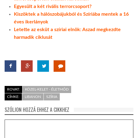
Egyesült a két rivális terrorcsoport?
LATIMO.HU
Kiszöktek a hálószobájukból és Szíriába mentek a 16
éves ikerlányok
Letette az esküt a szíriai elnök: Aszad megkezdte
GLOBOBOOK
harmadik ciklusát
ROVAT:
KÖZEL-KELET - ÉLETMÓD
CÍMKE:
LIBANON
SZÍRIA
SZÓLJON HOZZÁ EHHEZ A CIKKHEZ