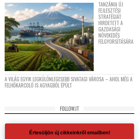
TANZÁNIA ÚJ
FEJLESZTÉSI
STRATÉGIÁT
HIRDETETT A
GAZDASÁGI
NÖVEKEDÉS
FELGYORSÍTÁSÁRA
A VILÁG EGYIK LEGKÜLÖNLEGESEBB SIVATAGI VÁROSA – AHOL MÉG A
FELHŐKARCOLÓ IS AGYAGBÓL ÉPÜLT
FOLLOW.IT
Értesüljön új cikkeinkről emailben!