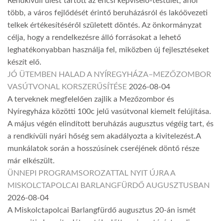
Rendkívüli ülést tartott az encsi képviselő-testület, ahol
több, a város fejlődését érintő beruházásról és lakóövezeti
telkek értékesítéséről született döntés. Az önkormányzat
célja, hogy a rendelkezésre álló forrásokat a lehető
leghatékonyabban használja fel, miközben új fejlesztéseket
készít elő.
JÓ ÜTEMBEN HALAD A NYÍREGYHÁZA–MEZŐZOMBOR
VASÚTVONAL KORSZERŰSÍTÉSE
2026-08-04
A terveknek megfelelően zajlik a Mezőzombor és
Nyíregyháza közötti 100c jelű vasútvonal kiemelt felújítása.
A május végén elindított beruházás augusztus végéig tart, és
a rendkívüli nyári hőség sem akadályozta a kivitelezést.A
munkálatok során a hosszúsínek cseréjének döntő része
már elkészült.
ÜNNEPI PROGRAMSOROZATTAL NYIT ÚJRA A
MISKOLCTAPOLCAI BARLANGFÜRDŐ AUGUSZTUSBAN
2026-08-04
A Miskolctapolcai Barlangfürdő augusztus 20-án ismét