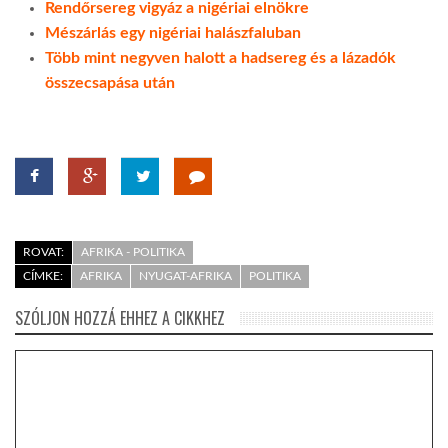
Rendőrsereg vigyáz a nigériai elnökre
Mészárlás egy nigériai halászfaluban
LATIMO.HU
Több mint negyven halott a hadsereg és a lázadók
összecsapása után
GLOBOBOOK
ROVAT:
AFRIKA - POLITIKA
CÍMKE:
AFRIKA
NYUGAT-AFRIKA
POLITIKA
SZÓLJON HOZZÁ EHHEZ A CIKKHEZ