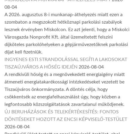
08-04
A 2026. augusztus 8-i munkanap-áthelyezés miatt ezen a
szombaton a megszokott hétköznapi parkolási szabályok
lesznek érvényben Miskolcon. Ez azt jelenti, hogy a Miskolci
Városgazda Nonprofit Kft. által üzemeltetett felszíni
díjköteles parkolóhelyeken a gépjárművezetőknek parkolási
díjat kell fizetniük.
INGYENES ESTI STRANDOLÁSSAL SEGÍTI A LAKOSOKAT
TISZAÚJVÁROS A HŐSÉG IDEJÉN
2026-08-04
A rendkívüli hőség és a megnövekedett energiaigény miatt
átmeneti energiatakarékossági intézkedéseket vezetett be
Tiszaújváros önkormányzata. A döntés célja, hogy
csökkentsék az energiafelhasználást úgy, hogy közben a
legfontosabb közszolgáltatások zavartalanul működjenek.
ÚJ BERUHÁZÁSOK ÉS TELEKÉRTÉKESÍTÉS: FONTOS
DÖNTÉSEKET HOZOTT AZ ENCSI KÉPVISELŐ-TESTÜLET
2026-08-04