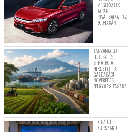
MEGELŐZTÉK
JAPÁN
RIVÁLISAIKAT AZ
EU PIACÁN
TANZÁNIA ÚJ
FEJLESZTÉSI
STRATÉGIÁT
HIRDETETT A
GAZDASÁGI
NÖVEKEDÉS
FELGYORSÍTÁSÁRA
KÍNA ÚJ
KORSZAKOT