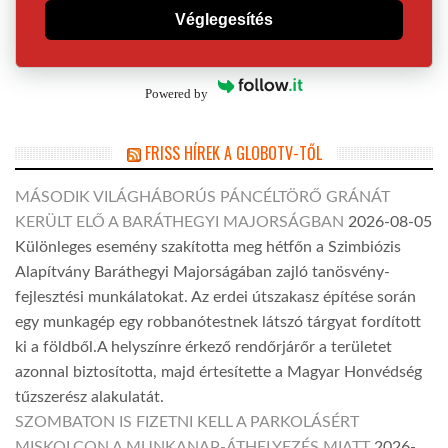
Véglegesítés
Powered by
FRISS HÍREK A GLOBOTV-TŐL
MÁSODIK VILÁGHÁBORÚS PÁNCÉLTÖRŐ GRÁNÁT
KERÜLT ELŐ A BARÁTHEGYI MAJORSÁGBAN
2026-08-05
Különleges esemény szakította meg hétfőn a Szimbiózis
Alapítvány Baráthegyi Majorságában zajló tanösvény-
fejlesztési munkálatokat. Az erdei útszakasz építése során
egy munkagép egy robbanótestnek látszó tárgyat fordított
ki a földből.A helyszínre érkező rendőrjárőr a területet
azonnal biztosította, majd értesítette a Magyar Honvédség
tűzszerész alakulatát.
SZOMBATON IS FIZETNI KELL A PARKOLÁSÉRT
MISKOLCON A MUNKANAP-ÁTHELYEZÉS MIATT
2026-