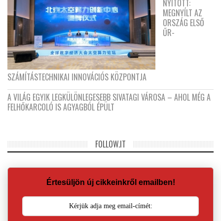
NYITOTT:
MEGNYÍLT AZ
ORSZÁG ELSŐ
ŰR-
SZÁMÍTÁSTECHNIKAI INNOVÁCIÓS KÖZPONTJA
A VILÁG EGYIK LEGKÜLÖNLEGESEBB SIVATAGI VÁROSA – AHOL MÉG A
FELHŐKARCOLÓ IS AGYAGBÓL ÉPÜLT
FOLLOW.IT
Értesüljön új cikkeinkről emailben!