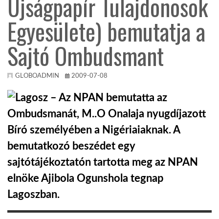
Újságpapír Tulajdonosok
Egyesülete) bemutatja a
KÖZEL-KELET
Sajtó Ombudsmant
AUSZTRÁLIA
GLOBOADMIN
2009-07-08
A VILÁG ITTHON
Lagosz – Az NPAN bemutatta az
Ombudsmanát, M..O Onalaja nyugdíjazott
MÉDIA
Bíró személyében a Nigériaiaknak. A
bemutatkozó beszédet egy
sajtótájékoztatón tartotta meg az NPAN
elnöke Ajibola Ogunshola tegnap
GLOBOTV BP
Lagoszban.
HÍR3D