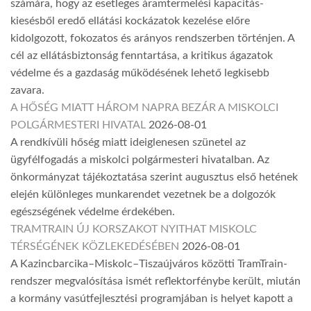
számára, hogy az esetleges áramtermelési kapacitás-
kiesésből eredő ellátási kockázatok kezelése előre
kidolgozott, fokozatos és arányos rendszerben történjen. A
cél az ellátásbiztonság fenntartása, a kritikus ágazatok
védelme és a gazdaság működésének lehető legkisebb
zavara.
A HŐSÉG MIATT HÁROM NAPRA BEZÁR A MISKOLCI
POLGÁRMESTERI HIVATAL
2026-08-01
A rendkívüli hőség miatt ideiglenesen szünetel az
ügyfélfogadás a miskolci polgármesteri hivatalban. Az
önkormányzat tájékoztatása szerint augusztus első hetének
elején különleges munkarendet vezetnek be a dolgozók
egészségének védelme érdekében.
TRAMTRAIN ÚJ KORSZAKOT NYITHAT MISKOLC
TÉRSÉGÉNEK KÖZLEKEDÉSÉBEN
2026-08-01
A Kazincbarcika–Miskolc–Tiszaújváros közötti TramTrain-
rendszer megvalósítása ismét reflektorfénybe került, miután
a kormány vasútfejlesztési programjában is helyet kapott a