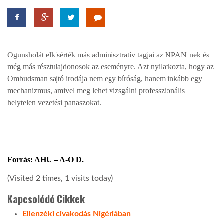
TROPICALMAGAZIN
GLOBOTV
Ogunsholát elkísérték más adminisztratív tagjai az NPAN-nek és
még más résztulajdonosok az eseményre. Azt nyilatkozta, hogy az
Ombudsman sajtó irodája nem egy bíróság, hanem inkább egy
AFRIKA TUDÁSTÁR
mechanizmus, amivel meg lehet vizsgálni professzionális
helytelen vezetési panaszokat.
A NAP SZÉPE
LINKTR.EE
Forrás: AHU – A-O D.
(Visited 2 times, 1 visits today)
GLOBOZSARU
Kapcsolódó Cikkek
DOBRAVERO.HU
Ellenzéki civakodás Nigériában