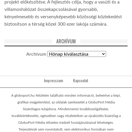
projekt előkészítése. A fejlesztés célja, hogy a vasúti és a
villamoshálózat összekapcsolásával gyorsabb,
kényelmesebb és versenyképesebb közösségi közlekedést
biztosítson a térség közel 300 ezer lakója számára.
ARCHÍVUM
Archívum
Impresszum
Kapcsolat
A globoport.hu felületén található minden információ, beleértve a képi,
grafikai megjelenítést, az oldalak szerkezetét a GloboPort Média
kizárólagos tulajdona. Mindennemű továbbszolgáltatás,
továbbértékesítés, egészében vagy részleteiben az újraközlés kizárólag a
GloboPort Média előzetes írásbeli hozzájárulásával lehetséges.
Terjesztésük sem nyomtatott, sem elektronikus formában nem