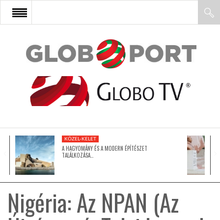
FŐOLDAL
AFRIKA
EURÓPA
KÖZEL-KELET
ÁZSIA
A HAGYOMÁNY ÉS A MODERN ÉPÍTÉSZET
TALÁLKOZÁSA…
ÉSZAK-AMERIKA
Nigéria: Az NPAN (Az
LATIN-AMERIKA