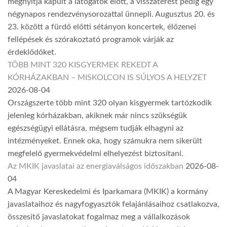
megnyitja kapuit a látogatók előtt, a visszatérést pedig egy
négynapos rendezvénysorozattal ünnepli. Augusztus 20. és
23. között a fürdő előtti sétányon koncertek, élőzenei
fellépések és szórakoztató programok várják az
érdeklődőket.
TÖBB MINT 320 KISGYERMEK REKEDT A
KÓRHÁZAKBAN – MISKOLCON IS SÚLYOS A HELYZET
2026-08-04
Országszerte több mint 320 olyan kisgyermek tartózkodik
jelenleg kórházakban, akiknek már nincs szükségük
egészségügyi ellátásra, mégsem tudják elhagyni az
intézményeket. Ennek oka, hogy számukra nem sikerült
megfelelő gyermekvédelmi elhelyezést biztosítani.
Az MKIK javaslatai az energiaválságos időszakban
2026-08-
04
A Magyar Kereskedelmi és Iparkamara (MKIK) a kormány
javaslataihoz és nagyfogyasztók felajánlásaihoz csatlakozva,
összesítő javaslatokat fogalmaz meg a vállalkozások