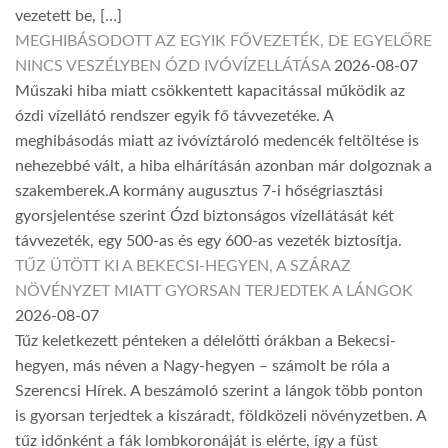
vezetett be, […]
MEGHIBÁSODOTT AZ EGYIK FŐVEZETÉK, DE EGYELŐRE
NINCS VESZÉLYBEN ÓZD IVÓVÍZELLÁTÁSA
2026-08-07
Műszaki hiba miatt csökkentett kapacitással működik az
ózdi vízellátó rendszer egyik fő távvezetéke. A
meghibásodás miatt az ivóvíztároló medencék feltöltése is
nehezebbé vált, a hiba elhárításán azonban már dolgoznak a
szakemberek.A kormány augusztus 7-i hőségriasztási
gyorsjelentése szerint Ózd biztonságos vízellátását két
távvezeték, egy 500-as és egy 600-as vezeték biztosítja.
TŰZ ÜTÖTT KI A BEKECSI-HEGYEN, A SZÁRAZ
NÖVÉNYZET MIATT GYORSAN TERJEDTEK A LÁNGOK
2026-08-07
Tűz keletkezett pénteken a délelőtti órákban a Bekecsi-
hegyen, más néven a Nagy-hegyen – számolt be róla a
Szerencsi Hírek. A beszámoló szerint a lángok több ponton
is gyorsan terjedtek a kiszáradt, földközeli növényzetben. A
tűz időnként a fák lombkoronáját is elérte, így a füst