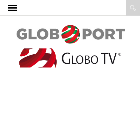
FŐOLDAL
AFRIKA
EURÓPA
ÁZSIA
ÉSZAK-AMERIKA
LATIN-AMERIKA