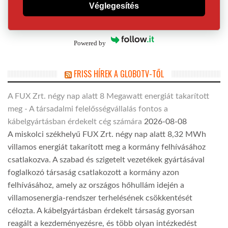
Véglegesítés
Powered by
FRISS HÍREK A GLOBOTV-TŐL
A FUX Zrt. négy nap alatt 8 Megawatt energiát takarított
meg - A társadalmi felelősségvállalás fontos a
kábelgyártásban érdekelt cég számára
2026-08-08
A miskolci székhelyű FUX Zrt. négy nap alatt 8,32 MWh
villamos energiát takarított meg a kormány felhívásához
csatlakozva. A szabad és szigetelt vezetékek gyártásával
foglalkozó társaság csatlakozott a kormány azon
felhívásához, amely az országos hőhullám idején a
villamosenergia-rendszer terhelésének csökkentését
célozta. A kábelgyártásban érdekelt társaság gyorsan
reagált a kezdeményezésre, és több olyan intézkedést