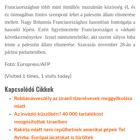
Franciaországban több mint ötmilliós muzulmán közösség él, és
LATIMO.HU
ez önmagában fontos szempont lehet a palesztin állam elismerése
mellett. Nagy Britannia Franciaországhoz hasonlóan fontolgatja a
hasonló lépést. Ezért figyelmeztette Franciaországot a várható
GLOBOBOOK
következményekre Izrael miniszterelnöke, aki szerint súlyos hiba
lenne a palesztin állam elismerése. Szavazás november 28-án a
párizsi parlamentben.
Fotó: Europress/AFP
(Visited 1 times, 1 visits today)
Kapcsolódó Cikkek
Robbanásveszély az izraeli tizenévesek meggyilkolása
miatt
Az invázió küszöbén? 40 000 tartalékost
mozgósítottak Izraelben
Rakéta miatt nem repülhetnek amerikai gépek Tel
Avivba. Európai járatokat is töröltek