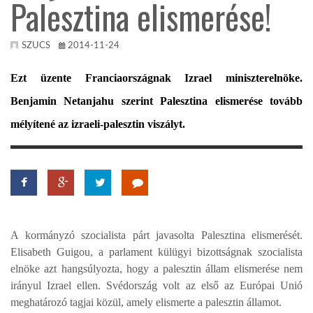
Palesztina elismerése!
TROPICALMAGAZIN
SZUCS
2014-11-24
GLOBOTV
Ezt üzente Franciaországnak Izrael miniszterelnöke.
Benjamin Netanjahu szerint Palesztina elismerése tovább
AFRIKA TUDÁSTÁR
mélyítené az izraeli-palesztin viszályt.
A NAP SZÉPE
LINKTR.EE
A kormányzó szocialista párt javasolta Palesztina elismerését.
Elisabeth Guigou, a parlament külügyi bizottságnak szocialista
GLOBOZSARU
elnöke azt hangsúlyozta, hogy a palesztin állam elismerése nem
irányul Izrael ellen. Svédország volt az első az Európai Unió
DOBRAVERO.HU
meghatározó tagjai közül, amely elismerte a palesztin államot.