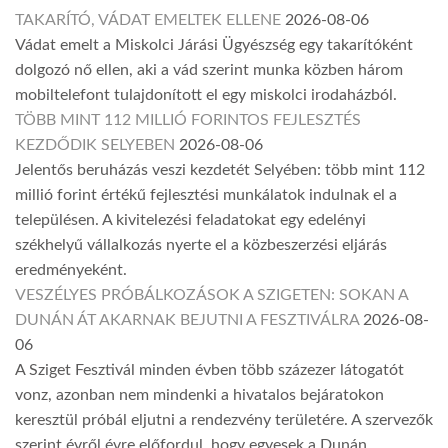
TAKARÍTÓ, VÁDAT EMELTEK ELLENE
2026-08-06
Vádat emelt a Miskolci Járási Ügyészség egy takarítóként
dolgozó nő ellen, aki a vád szerint munka közben három
mobiltelefont tulajdonított el egy miskolci irodaházból.
TÖBB MINT 112 MILLIÓ FORINTOS FEJLESZTÉS
KEZDŐDIK SELYEBEN
2026-08-06
Jelentős beruházás veszi kezdetét Selyében: több mint 112
millió forint értékű fejlesztési munkálatok indulnak el a
településen. A kivitelezési feladatokat egy edelényi
székhelyű vállalkozás nyerte el a közbeszerzési eljárás
eredményeként.
VESZÉLYES PRÓBÁLKOZÁSOK A SZIGETEN: SOKAN A
DUNÁN ÁT AKARNAK BEJUTNI A FESZTIVÁLRA
2026-08-
06
A Sziget Fesztivál minden évben több százezer látogatót
vonz, azonban nem mindenki a hivatalos bejáratokon
keresztül próbál eljutni a rendezvény területére. A szervezők
szerint évről évre előfordul, hogy egyesek a Dunán