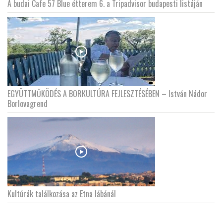
A budai Cafe 57 Blue étterem 6. a Tripadvisor budapesti listáján
EGYÜTTMŰKÖDÉS A BORKULTÚRA FEJLESZTÉSÉBEN – István Nádor
Borlovagrend
Kultúrák találkozása az Etna lábánál