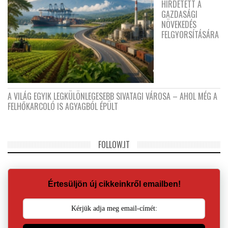
HIRDETETT A
GAZDASÁGI
NÖVEKEDÉS
FELGYORSÍTÁSÁRA
A VILÁG EGYIK LEGKÜLÖNLEGESEBB SIVATAGI VÁROSA – AHOL MÉG A
FELHŐKARCOLÓ IS AGYAGBÓL ÉPÜLT
FOLLOW.IT
Értesüljön új cikkeinkről emailben!