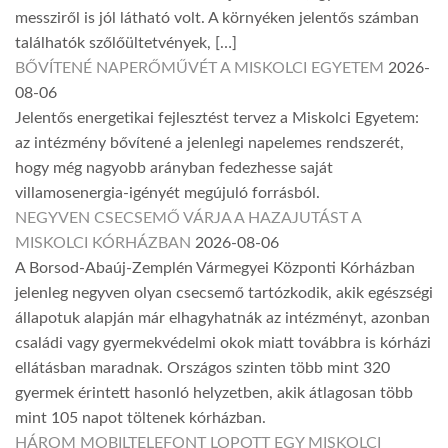
messziről is jól látható volt. A környéken jelentős számban
találhatók szőlőültetvények, […]
BŐVÍTENÉ NAPERŐMŰVÉT A MISKOLCI EGYETEM
2026-
08-06
Jelentős energetikai fejlesztést tervez a Miskolci Egyetem:
az intézmény bővítené a jelenlegi napelemes rendszerét,
hogy még nagyobb arányban fedezhesse saját
villamosenergia-igényét megújuló forrásból.
NEGYVEN CSECSEMŐ VÁRJA A HAZAJUTÁST A
MISKOLCI KÓRHÁZBAN
2026-08-06
A Borsod-Abaúj-Zemplén Vármegyei Központi Kórházban
jelenleg negyven olyan csecsemő tartózkodik, akik egészségi
állapotuk alapján már elhagyhatnák az intézményt, azonban
családi vagy gyermekvédelmi okok miatt továbbra is kórházi
ellátásban maradnak. Országos szinten több mint 320
gyermek érintett hasonló helyzetben, akik átlagosan több
mint 105 napot töltenek kórházban.
HÁROM MOBILTELEFONT LOPOTT EGY MISKOLCI