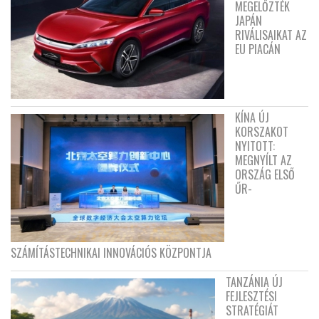
MEGELŐZTÉK
JAPÁN
RIVÁLISAIKAT AZ
EU PIACÁN
KÍNA ÚJ
KORSZAKOT
NYITOTT:
MEGNYÍLT AZ
ORSZÁG ELSŐ
ŰR-
SZÁMÍTÁSTECHNIKAI INNOVÁCIÓS KÖZPONTJA
TANZÁNIA ÚJ
FEJLESZTÉSI
STRATÉGIÁT