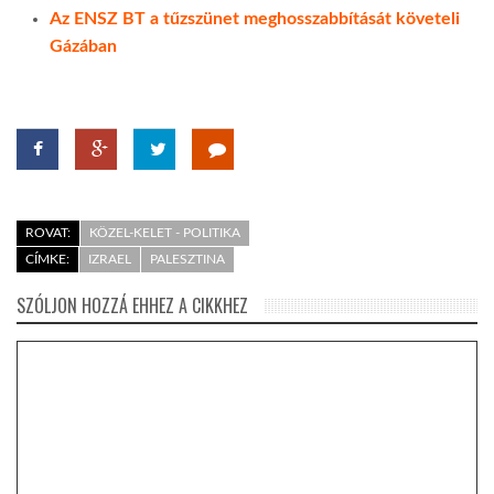
Az ENSZ BT a tűzszünet meghosszabbítását követeli
Gázában
ROVAT:
KÖZEL-KELET - POLITIKA
CÍMKE:
IZRAEL
PALESZTINA
SZÓLJON HOZZÁ EHHEZ A CIKKHEZ