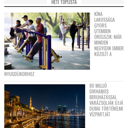
HETI TOPLISTA
KÍNA
LAKOSSÁGA
GYORS
ÜTEMBEN
ÖREGSZIK: MÁR
MINDEN
NEGYEDIK EMBER
KÖZELÍT A
NYUGDÍJKORHOZ
80 MILLIÓ
DIRHAMOS
BERUHÁZÁSSAL
VARÁZSOLJÁK ÚJJÁ
DUBAI TÖRTÉNELMI
VÍZPARTJÁT