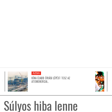
KÖZEL-KELET
AUSZTRÁLIA
A VILÁG ITTHON
MÉDIA
ÁZSIA
KÍNA ÚJABB ÓRIÁSI LÉPÉST TESZ AZ
ATOMENERGIA…
GLOBOTV BP
Súlyos hiba lenne
HÍR3D