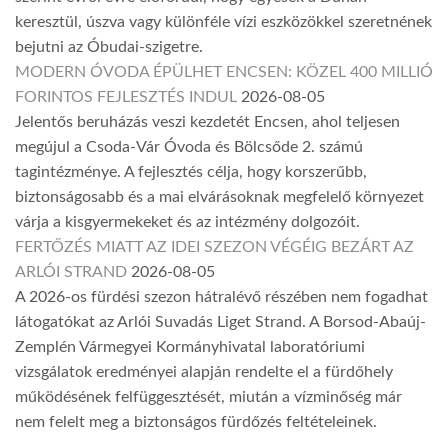
keresztül, úszva vagy különféle vízi eszközökkel szeretnének
bejutni az Óbudai-szigetre.
MODERN ÓVODA ÉPÜLHET ENCSEN: KÖZEL 400 MILLIÓ
FORINTOS FEJLESZTÉS INDUL
2026-08-05
Jelentős beruházás veszi kezdetét Encsen, ahol teljesen
megújul a Csoda-Vár Óvoda és Bölcsőde 2. számú
tagintézménye. A fejlesztés célja, hogy korszerűbb,
biztonságosabb és a mai elvárásoknak megfelelő környezet
várja a kisgyermekeket és az intézmény dolgozóit.
FERTŐZÉS MIATT AZ IDEI SZEZON VÉGÉIG BEZÁRT AZ
ARLÓI STRAND
2026-08-05
A 2026-os fürdési szezon hátralévő részében nem fogadhat
látogatókat az Arlói Suvadás Liget Strand. A Borsod-Abaúj-
Zemplén Vármegyei Kormányhivatal laboratóriumi
vizsgálatok eredményei alapján rendelte el a fürdőhely
működésének felfüggesztését, miután a vízminőség már
nem felelt meg a biztonságos fürdőzés feltételeinek.