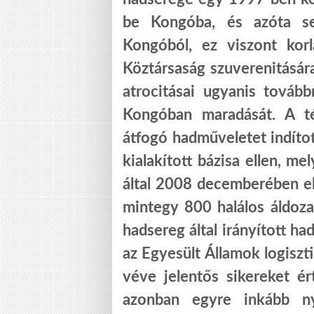
be Kongóba, és azóta se
Kongóból, ez viszont kor
Köztársaság szuverenitására
atrocitásai ugyanis tovább
Kongóban maradását. A t
átfogó hadműveletet indíto
kialakított bázisa ellen, m
által 2008 decemberében el
mintegy 800 halálos áldoz
hadsereg által irányított ha
az Egyesült Államok logiszti
véve jelentős sikereket ért
azonban egyre inkább ny