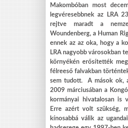
Makombóban most decembe
legvéresebbnek az LRA 23
rejtve maradt a nemze
Woundenberg, a Human Righ
ennek az az oka, hogy a ko
LRA nagyobb városokban te
környékén erősítették meg
félreeső falvakban történt
sem tudott. A mások ok, 
2009 márciusában a Kongó
kormányai hivatalosan is v
Erre azért volt szükség,
kínosabbá válik az uganda
hadserege egy 1997-ben ke