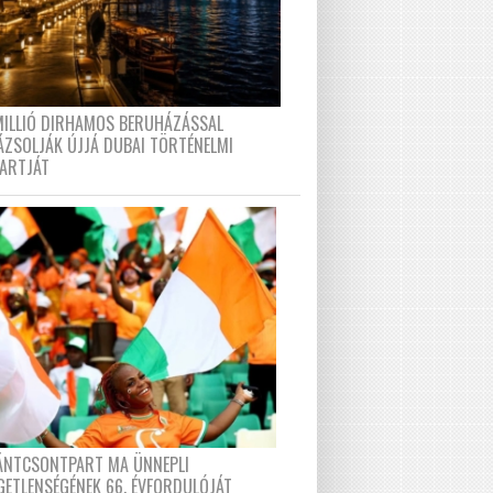
MILLIÓ DIRHAMOS BERUHÁZÁSSAL
ÁZSOLJÁK ÚJJÁ DUBAI TÖRTÉNELMI
PARTJÁT
FÁNTCSONTPART MA ÜNNEPLI
GETLENSÉGÉNEK 66. ÉVFORDULÓJÁT