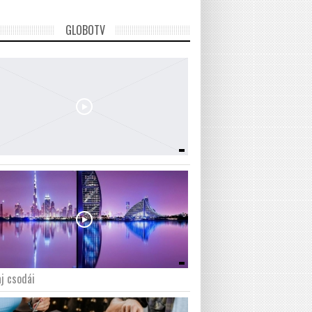
GLOBOTV
j csodái