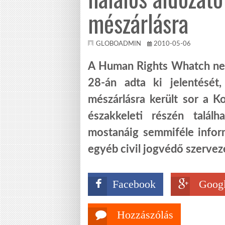
mészárlásra
GLOBOADMIN
2010-05-06
A Human Rights Whatch nem
28-án adta ki jelentését
mészárlásra került sor a 
északkeleti részén talá
mostanáig semmiféle infor
egyéb civil jogvédő szervez
Facebook
Googl
Hozzászólás