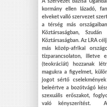
A szervezet bázisa Ugandáb
kormány ellen lázadó, fan
elveket valló szervezet szer
a térség más országaiba
Köztársaságban, Szudán 
Köztársaságban. Az LRA cél
más közép-afrikai ország
tízparancsolaton, illetve
(teokráciát) hozzanak lé
magukra a figyelmet, külö
jogot sértő cselekmények 
beleértve a bozótvágó késs
szexuális erőszakot, fogl
való kényszerítést. A