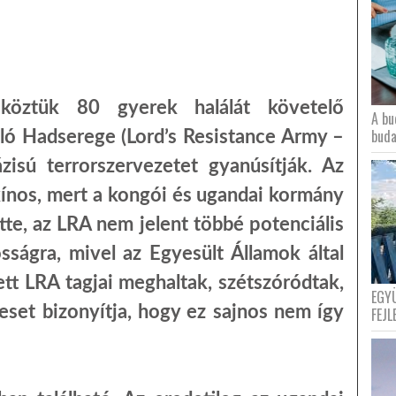
köztük 80 gyerek halálát követelő
A bu
buda
lló Hadserege (Lord’s Resistance Army –
zisú terrorszervezetet gyanúsítják. Az
kínos, mert a kongói és ugandai kormány
te, az LRA nem jelent többé potenciális
osságra, mivel az Egyesült Államok által
tt LRA tagjai meghaltak, szétszóródtak,
EGY
eset bizonyítja, hogy ez sajnos nem így
FEJL