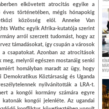
rben elkövetett atrocitás egyike a
 éves történetében, mégis hónapokig
tközi közösség elől. Anneke Van
ts Wathc egyik Afrika-kutatója szerint
rmány arról szerzett tudomást, hogy az
rvez támadásokat, így csupán a városok
 a csapatokat. Azonban az atrocitások
KÍN
ek meg, melyről egészen mostanáig senki
MÁR
amiért homályban maradt az ügy, hogy
NYU
i Demokratikus Köztársaság és Uganda
eszélytelennek nyilvánították a LRA-t.
 mert a kongói kormány számára egyre
i katonák kongói jelenléte. Az ugandai
zdődő konfliktus következtében vonult