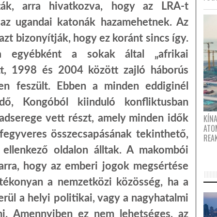
tták, arra hivatkozva, hogy az LRA-t
 az ugandai katonák hazamehetnek. Az
t bizonyítják, hogy ez koránt sincs így.
 egyébként a sokak által „afrikai
tt, 1998 és 2004 között zajló háborús
en feszült. Ebben a minden eddiginél
edő, Kongóból kiinduló konfliktusban
hadserege vett részt, amely minden idők
KÍNA
ATO
 fegyveres összecsapásának tekinthető,
REA
ellenkező oldalon álltak. A makombói
 arra, hogy az emberi jogok megsértése
hatékonyan a nemzetközi közösség, ha a
erül a helyi politikai, vagy a nagyhatalmi
tani. Amennyiben ez nem lehetséges, az