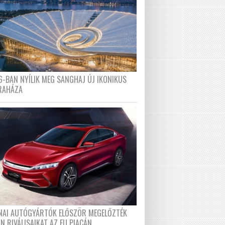
6-BAN NYÍLIK MEG SANGHAJ ÚJ IKONIKUS
RAHÁZA
ÍNAI AUTÓGYÁRTÓK ELŐSZÖR MEGELŐZTÉK
N RIVÁLISAIKAT AZ EU PIACÁN