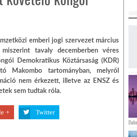
zetközi emberi jogi szervezet március
, miszerint tavaly decemberben véres
Kongói Demokratikus Köztársaság (KDR)
lható Makombo tartományban, melyről
máció nem érkezett, illetve az ENSZ és
etek sem tudtak róla.
e +
Twitter
Duba