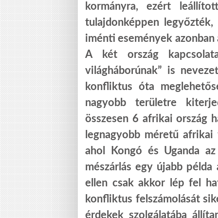
kormányra, ezért leállíto
tulajdonképpen legyőzték,
iménti események azonban az
A két ország kapcsolata
világháborúnak” is neveze
konfliktus óta meglehetős
nagyobb területre kiterj
összesen 6 afrikai ország 
legnagyobb méretű afrikai
ahol Kongó és Uganda az 
mészárlás egy újabb példa
ellen csak akkor lép fel 
konfliktus felszámolását sik
érdekek szolgálatába állí