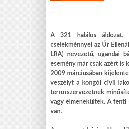
A 321 halálos áldozat, 
cselekménnyel az Úr Ellená
LRA) nevezetű, ugandai bá
esemény már csak azért is 
2009 márciusában kijelentet
veszélyt a kongói civil lak
terrorszervezetnek minősíte
vagy elmenekültek. A fenti 
van.