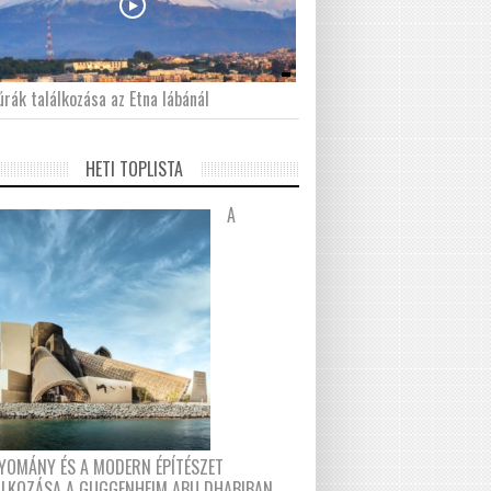
́rák találkozása az Etna lábánál
HETI TOPLISTA
A
YOMÁNY ÉS A MODERN ÉPÍTÉSZET
ÁLKOZÁSA A GUGGENHEIM ABU DHABIBAN