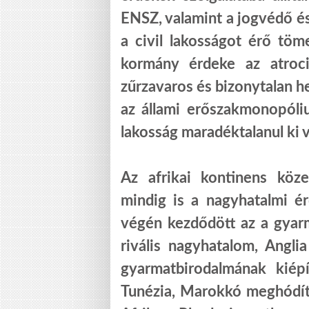
ENSZ, valamint a jogvédő é
a civil lakosságot érő töm
kormány érdeke az atroci
zűrzavaros és bizonytalan h
az állami erőszakmonopóli
lakosság maradéktalanul ki 
Az afrikai kontinens köz
mindig is a nagyhatalmi é
végén kezdődött az a gyarm
rivális nagyhatalom, Angl
gyarmatbirodalmának kiépít
Tunézia, Marokkó meghódítá