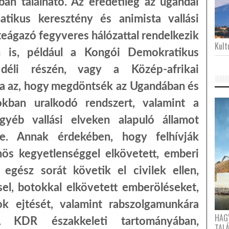
an található. Az eredetileg az ugandai
atikus keresztény és animista vallási
teágazó fegyveres hálózattal rendelkezik
Kultu
n is, például a Kongói Demokratikus
déli részén, vagy a Közép-afrikai
ja az, hogy megdöntsék az Ugandában és
okban uralkodó rendszert, valamint a
 egyéb vallási elveken alapuló államot
tre. Annak érdekében, hogy felhívják
nös kegyetlenséggel elkövetett, emberi
egész sorát követik el civilek ellen,
el, botokkal elkövetett emberöléseket,
yok ejtését, valamint rabszolgamunkára
HAG
 KDR északkeleti tartományában,
TAL