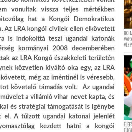
m vonultak vissza teljes mértékben
látozólag hat a Kongói Demokratikus
. Az LRA kongói civilek ellen elkövetett
80 
ra is indokolttá teszi ugandai katonák
VAR
VÍZ
érség kormányai 2008 decemberében
ttak az LRA Kongó északkeleti területén
elynek közvetlen kiváltó oka egy, az LRA
követett, még az iméntinél is véresebb,
atot követelő támadás volt. Az ugandai
dművelet a villámló vihar nevet kapta, és
kai és stratégiai támogatását is igénybe
 el. A túlzott ugandai katonai jelenlét
ELE
omasztólag kezdett hatni a kongói
FÜG