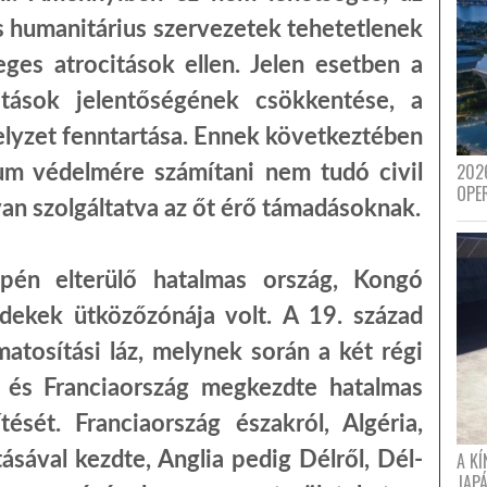
s humanitárius szervezetek tehetetlenek
eges atrocitások ellen. Jelen esetben a
tások jelentőségének csökkentése, a
elyzet fenntartása. Ennek következtében
202
um védelmére számítani nem tudó civil
OPE
van szolgáltatva az őt érő támadásoknak.
epén elterülő hatalmas ország, Kongó
rdekek ütközőzónája volt. A 19. század
atosítási láz, melynek során a két régi
ia és Franciaország megkezdte hatalmas
ését. Franciaország északról, Algéria,
sával kezdte, Anglia pedig Délről, Dél-
A K
JAPÁ