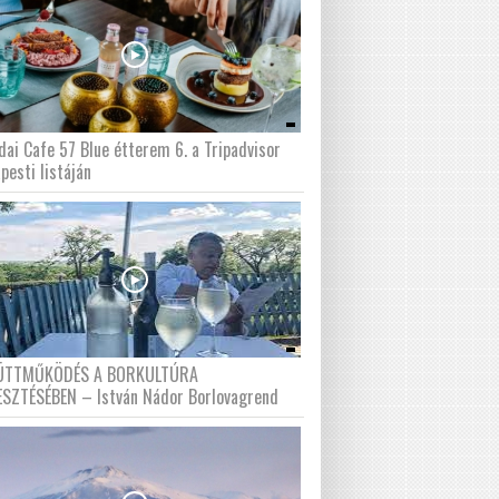
dai Cafe 57 Blue étterem 6. a Tripadvisor
pesti listáján
ÜTTMŰKÖDÉS A BORKULTÚRA
ESZTÉSÉBEN – István Nádor Borlovagrend