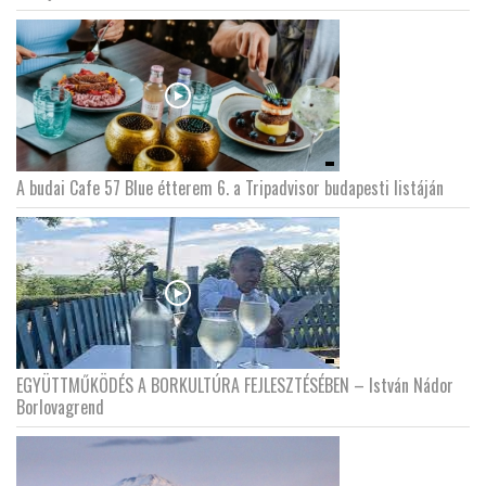
A budai Cafe 57 Blue étterem 6. a Tripadvisor budapesti listáján
EGYÜTTMŰKÖDÉS A BORKULTÚRA FEJLESZTÉSÉBEN – István Nádor
Borlovagrend