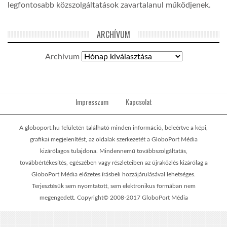
legfontosabb közszolgáltatások zavartalanul működjenek.
ARCHÍVUM
Archívum
Impresszum
Kapcsolat
A globoport.hu felületén található minden információ, beleértve a képi,
grafikai megjelenítést, az oldalak szerkezetét a GloboPort Média
kizárólagos tulajdona. Mindennemű továbbszolgáltatás,
továbbértékesítés, egészében vagy részleteiben az újraközlés kizárólag a
GloboPort Média előzetes írásbeli hozzájárulásával lehetséges.
Terjesztésük sem nyomtatott, sem elektronikus formában nem
megengedett. Copyright© 2008-2017 GloboPort Média