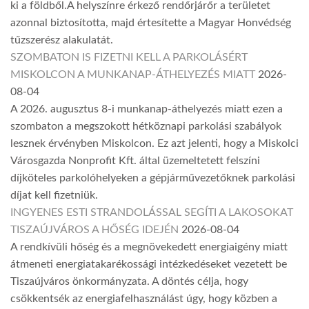
ki a földből.A helyszínre érkező rendőrjárőr a területet
azonnal biztosította, majd értesítette a Magyar Honvédség
tűzszerész alakulatát.
SZOMBATON IS FIZETNI KELL A PARKOLÁSÉRT
MISKOLCON A MUNKANAP-ÁTHELYEZÉS MIATT
2026-
08-04
A 2026. augusztus 8-i munkanap-áthelyezés miatt ezen a
szombaton a megszokott hétköznapi parkolási szabályok
lesznek érvényben Miskolcon. Ez azt jelenti, hogy a Miskolci
Városgazda Nonprofit Kft. által üzemeltetett felszíni
díjköteles parkolóhelyeken a gépjárművezetőknek parkolási
díjat kell fizetniük.
INGYENES ESTI STRANDOLÁSSAL SEGÍTI A LAKOSOKAT
TISZAÚJVÁROS A HŐSÉG IDEJÉN
2026-08-04
A rendkívüli hőség és a megnövekedett energiaigény miatt
átmeneti energiatakarékossági intézkedéseket vezetett be
Tiszaújváros önkormányzata. A döntés célja, hogy
csökkentsék az energiafelhasználást úgy, hogy közben a