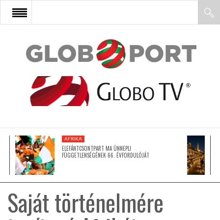
FŐOLDAL
AFRIKA
EURÓPA
AFRIKA
ÁZSIA
ELEFÁNTCSONTPART MA ÜNNEPLI
FÜGGETLENSÉGÉNEK 66. ÉVFORDULÓJÁT
ÉSZAK-AMERIKA
Saját történelmére
LATIN-AMERIKA