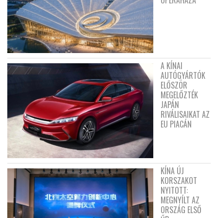
OPERAHÁZA
A KÍNAI
AUTÓGYÁRTÓK
ELŐSZÖR
MEGELŐZTÉK
JAPÁN
RIVÁLISAIKAT AZ
EU PIACÁN
KÍNA ÚJ
KORSZAKOT
NYITOTT:
MEGNYÍLT AZ
ORSZÁG ELSŐ