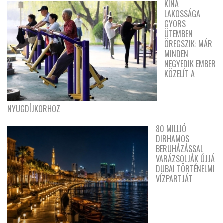
KÍNA
LAKOSSÁGA
GYORS
ÜTEMBEN
ÖREGSZIK: MÁR
MINDEN
NEGYEDIK EMBER
KÖZELÍT A
NYUGDÍJKORHOZ
80 MILLIÓ
DIRHAMOS
BERUHÁZÁSSAL
VARÁZSOLJÁK ÚJJÁ
DUBAI TÖRTÉNELMI
VÍZPARTJÁT