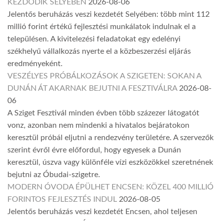
KEZDŐDIK SELYEBEN
2026-08-06
Jelentős beruházás veszi kezdetét Selyében: több mint 112
millió forint értékű fejlesztési munkálatok indulnak el a
településen. A kivitelezési feladatokat egy edelényi
székhelyű vállalkozás nyerte el a közbeszerzési eljárás
eredményeként.
VESZÉLYES PRÓBÁLKOZÁSOK A SZIGETEN: SOKAN A
DUNÁN ÁT AKARNAK BEJUTNI A FESZTIVÁLRA
2026-08-
06
A Sziget Fesztivál minden évben több százezer látogatót
vonz, azonban nem mindenki a hivatalos bejáratokon
keresztül próbál eljutni a rendezvény területére. A szervezők
szerint évről évre előfordul, hogy egyesek a Dunán
keresztül, úszva vagy különféle vízi eszközökkel szeretnének
bejutni az Óbudai-szigetre.
MODERN ÓVODA ÉPÜLHET ENCSEN: KÖZEL 400 MILLIÓ
FORINTOS FEJLESZTÉS INDUL
2026-08-05
Jelentős beruházás veszi kezdetét Encsen, ahol teljesen