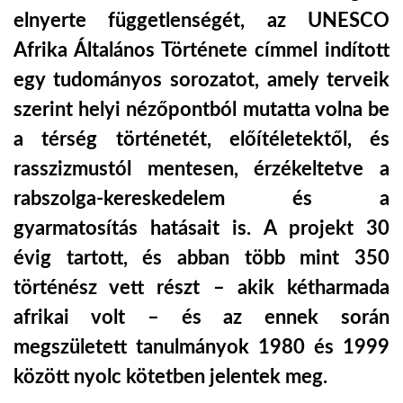
elnyerte függetlenségét, az UNESCO
TROPICALMAGAZIN
Afrika Általános Története címmel indított
egy tudományos sorozatot, amely terveik
GLOBOTV
szerint helyi nézőpontból mutatta volna be
a térség történetét, előítéletektől, és
AFRIKA TUDÁSTÁR
rasszizmustól mentesen, érzékeltetve a
rabszolga-kereskedelem és a
A NAP SZÉPE
gyarmatosítás hatásait is. A projekt 30
évig tartott, és abban több mint 350
LINKTR.EE
történész vett részt – akik kétharmada
afrikai volt – és az ennek során
GLOBOZSARU
megszületett tanulmányok 1980 és 1999
között nyolc kötetben jelentek meg.
DOBRAVERO.HU