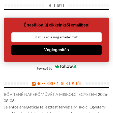
FOLLOW.IT
Értesüljön új cikkeinkről emailben!
Véglegesítés
Powered by
FRISS HÍREK A GLOBOTV-TŐL
BŐVÍTENÉ NAPERŐMŰVÉT A MISKOLCI EGYETEM
2026-
08-06
Jelentős energetikai fejlesztést tervez a Miskolci Egyetem: