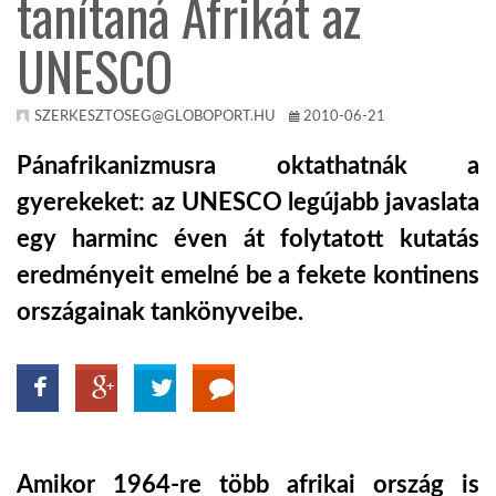
tanítaná Afrikát az
UNESCO
KÖZEL-KELET
AUSZTRÁLIA
SZERKESZTOSEG@GLOBOPORT.HU
2010-06-21
Pánafrikanizmusra oktathatnák a
A VILÁG ITTHON
gyerekeket: az UNESCO legújabb javaslata
egy harminc éven át folytatott kutatás
MÉDIA
eredményeit emelné be a fekete kontinens
országainak tankönyveibe.
GLOBOTV BP
HÍR3D
Amikor 1964-re több afrikai ország is