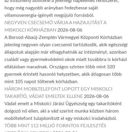
az intézmény bővítené a jelenlegi napelemes rendszerét,
hogy még nagyobb arányban fedezhesse saját
villamosenergia-igényét megújuló forrásból.
NEGYVEN CSECSEMŐ VÁRJA A HAZAJUTÁST A
MISKOLCI KÓRHÁZBAN
2026-08-06
A Borsod-Abaúj-Zemplén Vármegyei Központi Kórházban
jelenleg negyven olyan csecsemő tartózkodik, akik egészségi
állapotuk alapján már elhagyhatnák az intézményt, azonban
családi vagy gyermekvédelmi okok miatt továbbra is kórházi
ellátásban maradnak. Országos szinten több mint 320
gyermek érintett hasonló helyzetben, akik átlagosan több
mint 105 napot töltenek kórházban.
HÁROM MOBILTELEFONT LOPOTT EGY MISKOLCI
TAKARÍTÓ, VÁDAT EMELTEK ELLENE
2026-08-06
Vádat emelt a Miskolci Járási Ügyészség egy takarítóként
dolgozó nő ellen, aki a vád szerint munka közben három
mobiltelefont tulajdonított el egy miskolci irodaházból.
TÖBB MINT 112 MILLIÓ FORINTOS FEJLESZTÉS