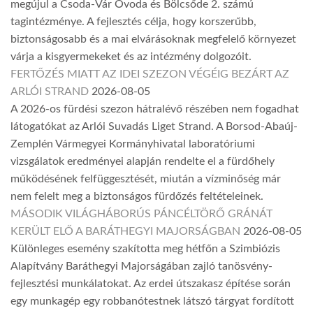
megújul a Csoda-Vár Óvoda és Bölcsőde 2. számú
tagintézménye. A fejlesztés célja, hogy korszerűbb,
biztonságosabb és a mai elvárásoknak megfelelő környezet
várja a kisgyermekeket és az intézmény dolgozóit.
FERTŐZÉS MIATT AZ IDEI SZEZON VÉGÉIG BEZÁRT AZ
ARLÓI STRAND
2026-08-05
A 2026-os fürdési szezon hátralévő részében nem fogadhat
látogatókat az Arlói Suvadás Liget Strand. A Borsod-Abaúj-
Zemplén Vármegyei Kormányhivatal laboratóriumi
vizsgálatok eredményei alapján rendelte el a fürdőhely
működésének felfüggesztését, miután a vízminőség már
nem felelt meg a biztonságos fürdőzés feltételeinek.
MÁSODIK VILÁGHÁBORÚS PÁNCÉLTÖRŐ GRÁNÁT
KERÜLT ELŐ A BARÁTHEGYI MAJORSÁGBAN
2026-08-05
Különleges esemény szakította meg hétfőn a Szimbiózis
Alapítvány Baráthegyi Majorságában zajló tanösvény-
fejlesztési munkálatokat. Az erdei útszakasz építése során
egy munkagép egy robbanótestnek látszó tárgyat fordított