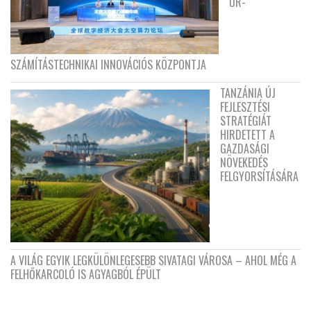
ŰR-
SZÁMÍTÁSTECHNIKAI INNOVÁCIÓS KÖZPONTJA
TANZÁNIA ÚJ
FEJLESZTÉSI
STRATÉGIÁT
HIRDETETT A
GAZDASÁGI
NÖVEKEDÉS
FELGYORSÍTÁSÁRA
A VILÁG EGYIK LEGKÜLÖNLEGESEBB SIVATAGI VÁROSA – AHOL MÉG A
FELHŐKARCOLÓ IS AGYAGBÓL ÉPÜLT