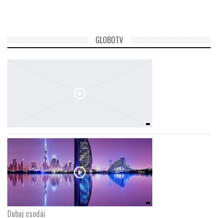
GLOBOTV
Dubaj csodái