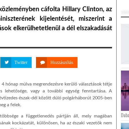
özleményben cáfolta Hillary Clinton, az
niszterének kijelentését, miszerint a
sok elkerülhetetlenül a dél elszakadását
Twitter
Hozzászólás
 a 4 hónap múlva megrendezésre kerülő választások tétje
dás lehetősége, vagy a további egység fenntartása. A
vtizedes észak-dél között dúló polgárháborút 2005-ben
eg a felek.
Duba
többsége a függetlenedés pártján áll, mely magában
ásának kockázatát, különösen, ha az északi vezetők nem