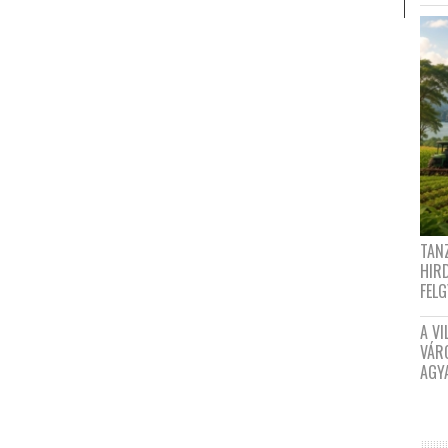
TANZ
HIR
FEL
A VI
VÁR
AGY