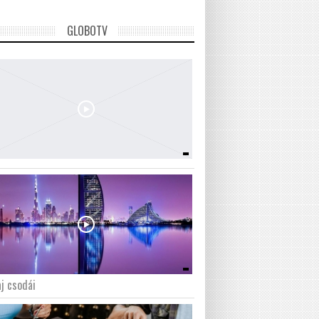
GLOBOTV
j csodái