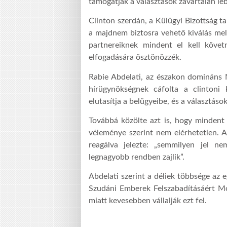
támogatják a választások zavartalan leb
Clinton szerdán, a Külügyi Bizottság t
a majdnem biztosra vehető kiválás me
partnereiknek mindent el kell köve
elfogadására ösztönözzék.
Rabie Abdelati, az északon domináns 
hírügynökségnek cáfolta a clintoni 
elutasítja a belügyeibe, és a választás
Továbbá közölte azt is, hogy mindent
véleménye szerint nem elérhetetlen. A
reagálva jelezte: „semmilyen jel n
legnagyobb rendben zajlik”.
Abdelati szerint a déliek többsége az 
Szudáni Emberek Felszabadításáért Mo
miatt kevesebben vállalják ezt fel.