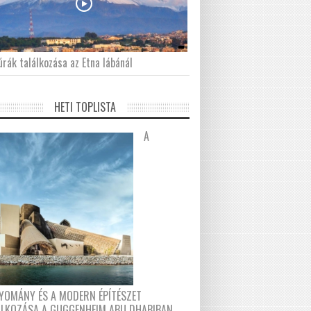
́rák találkozása az Etna lábánál
HETI TOPLISTA
A
YOMÁNY ÉS A MODERN ÉPÍTÉSZET
ÁLKOZÁSA A GUGGENHEIM ABU DHABIBAN