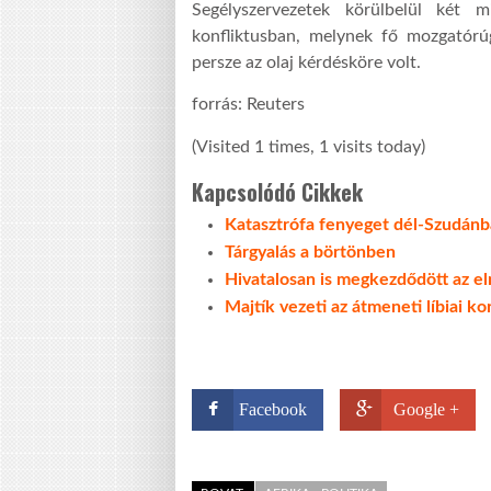
Segélyszervezetek körülbelül két m
konfliktusban, melynek fő mozgatórúg
persze az olaj kérdésköre volt.
forrás: Reuters
(Visited 1 times, 1 visits today)
Kapcsolódó Cikkek
Katasztrófa fenyeget dél-Szudán
Tárgyalás a börtönben
Hivatalosan is megkezdődött az e
Majtík vezeti az átmeneti líbiai k
Facebook
Google +