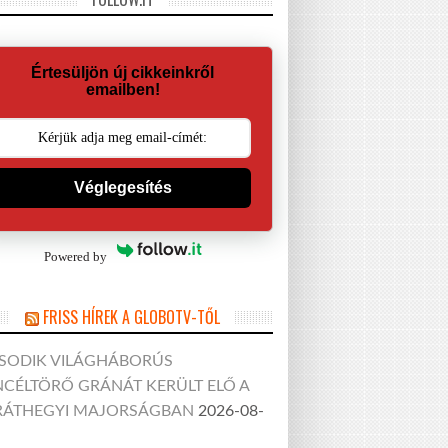
Értesüljön új cikkeinkről
emailben!
Véglegesítés
Powered by
FRISS HÍREK A GLOBOTV-TŐL
SODIK VILÁGHÁBORÚS
CÉLTÖRŐ GRÁNÁT KERÜLT ELŐ A
RÁTHEGYI MAJORSÁGBAN
2026-08-