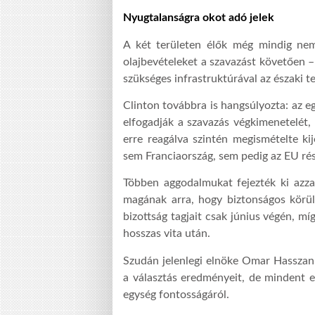
Nyugtalanságra okot adó jelek
A két területen élők még mindig nem
olajbevételeket a szavazást követően –
szükséges infrastruktúrával az északi te
Clinton továbbra is hangsúlyozta: az e
elfogadják a szavazás végkimenetelét,
erre reagálva szintén megismételte ki
sem Franciaország, sem pedig az EU rés
Többen aggodalmukat fejezték ki azza
magának arra, hogy biztonságos körülm
bizottság tagjait csak június végén, mí
hosszas vita után.
Szudán jelenlegi elnöke Omar Hasszan 
a választás eredményeit, de mindent 
egység fontosságáról.