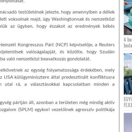
onyolítását.
anácsadó testületének jelezte, hogy amennyiben a déliek
llett voksolnak majd, úgy Washingtonnak és nemzetközi
tniük az ügyben, hogy északot az eredmények békés
A bu
buda
Nemzeti Kongresszus Párt (NCP) képviselője, a Reuters
kijelentések valóságalapját, és közölte, hogy Szudán
okba való nemzetközi beavatkozás gondolatát.
 elkövetnek az egység folyamatossága érdekében, mely
z USA külügyminisztere által predesztinált konfliktusra
em utal rá, a választásokkal kapcsolatban minden a
EGY
egység pártján áll, azonban a területen még mindig aktív
FEJL
zgalom (SPLM) egykori vezetőinek agresszív politikája