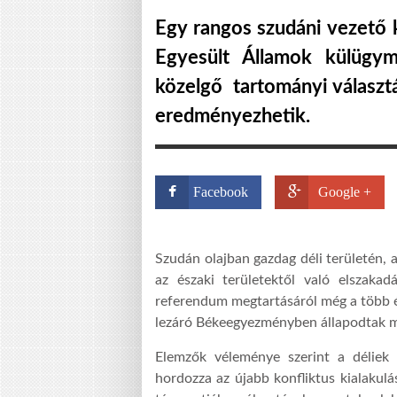
Egy rangos szudáni vezető k
Egyesült Államok külügymi
közelgő tartományi választá
eredményezhetik.
Facebook
Google +
Szudán olajban gazdag déli területén,
az északi területektől való elszaka
referendum megtartásáról még a több é
lezáró Békeegyezményben állapodtak m
Elemzők véleménye szerint a déliek 
hordozza az újabb konfliktus kialakul