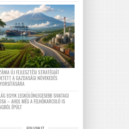
ÁNIA ÚJ FEJLESZTÉSI STRATÉGIÁT
DETETT A GAZDASÁGI NÖVEKEDÉS
GYORSÍTÁSÁRA
LÁG EGYIK LEGKÜLÖNLEGESEBB SIVATAGI
OSA – AHOL MÉG A FELHŐKARCOLÓ IS
AGBÓL ÉPÜLT
FOLLOW.IT