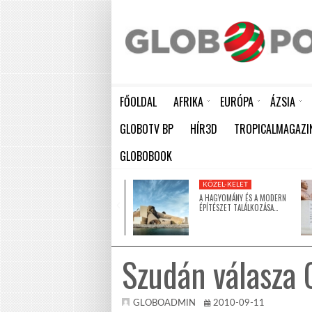
FŐOLDAL
AFRIKA
EURÓPA
ÁZSIA
AKÁR 20 MILLIÁRD DOLLÁROS VESZTESÉGET IS OKOZHAT AFRIKÁNAK A KÖZELGŐ EL NIÑO
HÁTBORZONGATÓ KAPCSOLAT A HAMBURGI KÉSELŐ ÉS A KOMBINÓS GYILKOS KÖZÖTT
ÉSZAK-KOREA A KOREAI HÁBORÚ LEZÁRÁSÁNAK ÉVFORDULÓJÁRA EMLÉ
GLOBOTV BP
HÍR3D
TROPICALMAGAZI
GLOBOBOOK
KÖZEL-KELET
KÖZEL-KELET
MÉHEK AZ ISKOLÁBAN:
A HAGYOMÁNY ÉS A MODERN
DUBAJBAN SAJÁT MÉHKASSAL
ÉPÍTÉSZET TALÁLKOZÁSA…
TANULNAK…
Szudán válasza 
GLOBOADMIN
2010-09-11