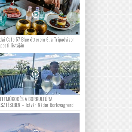
dai Cafe 57 Blue étterem 6. a Tripadvisor
pesti listáján
ÜTTMŰKÖDÉS A BORKULTÚRA
ESZTÉSÉBEN – István Nádor Borlovagrend