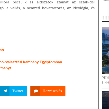
illióra becsülik az áldozatok számát az észak-dél
ói a vallás, a nemzeti hovatartozás, az ideológia, és
ban
lnökválasztási kampány Egyiptomban
ormányt
202
OPE
Twitter
Hozzászólás