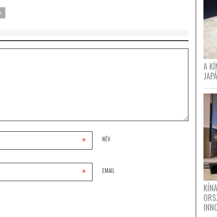
A
A K
JAPÁ
*
NÉV
*
EMAIL
KÍN
ORS
INN