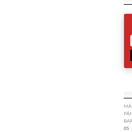
MÁ
PÁN
BA
05