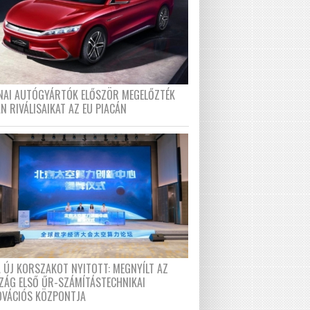
ÍNAI AUTÓGYÁRTÓK ELŐSZÖR MEGELŐZTÉK
N RIVÁLISAIKAT AZ EU PIACÁN
A ÚJ KORSZAKOT NYITOTT: MEGNYÍLT AZ
ZÁG ELSŐ ŰR-SZÁMÍTÁSTECHNIKAI
OVÁCIÓS KÖZPONTJA