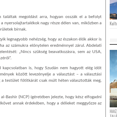
 találtak megoldást arra, hogyan osszák el a befolyt
Kultu
 a nyersolajtartalékok nagy része délen van, miközben a
rületek bírnak.
gyik legnagyobb nehézség, hogy az északon élők akkor is
 ha az számukra előnytelen eredménnyel zárul. Abdelati
jelentését: „Nincs szükség beavatkozásra, sem az USA,
zéről”.
l kapcsolatban is, hogy Szudán nem hagyott elég időt
ények között levezényelje a választást – a választási
g a testület főtitkárát csak múlt héten választották meg,
al-Bashir (NCP) ígéretében jelezte, hogy kész elfogadni
elkövet annak érdekében, hogy a délieket meggyőzze az
HAG
TAL