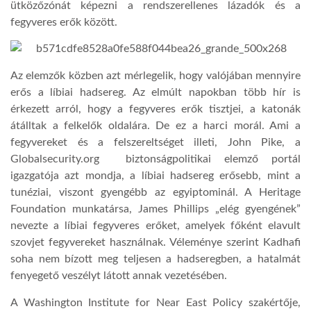
ütközőzónát képezni a rendszerellenes lázadók és a
fegyveres erők között.
Az elemzők közben azt mérlegelik, hogy valójában mennyire
erős a líbiai hadsereg. Az elmúlt napokban több hír is
érkezett arról, hogy a fegyveres erők tisztjei, a katonák
átálltak a felkelők oldalára. De ez a harci morál. Ami a
fegyvereket és a felszereltséget illeti, John Pike, a
Globalsecurity.org biztonságpolitikai elemző portál
igazgatója azt mondja, a líbiai hadsereg erősebb, mint a
tunéziai, viszont gyengébb az egyiptominál. A Heritage
Foundation munkatársa, James Phillips „elég gyengének”
nevezte a líbiai fegyveres erőket, amelyek főként elavult
szovjet fegyvereket használnak. Véleménye szerint Kadhafi
soha nem bízott meg teljesen a hadseregben, a hatalmát
fenyegető veszélyt látott annak vezetésében.
A Washington Institute for Near East Policy szakértője,