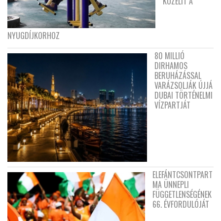
KÖZELÍT A
NYUGDÍJKORHOZ
80 MILLIÓ
DIRHAMOS
BERUHÁZÁSSAL
VARÁZSOLJÁK ÚJJÁ
DUBAI TÖRTÉNELMI
VÍZPARTJÁT
ELEFÁNTCSONTPART
MA ÜNNEPLI
FÜGGETLENSÉGÉNEK
66. ÉVFORDULÓJÁT