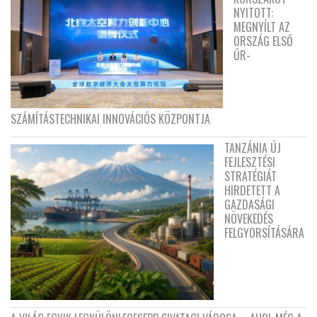
NYITOTT:
MEGNYÍLT AZ
ORSZÁG ELSŐ
ŰR-
SZÁMÍTÁSTECHNIKAI INNOVÁCIÓS KÖZPONTJA
TANZÁNIA ÚJ
FEJLESZTÉSI
STRATÉGIÁT
HIRDETETT A
GAZDASÁGI
NÖVEKEDÉS
FELGYORSÍTÁSÁRA