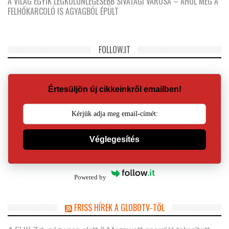
A VILÁG EGYIK LEGKÜLÖNLEGESEBB SIVATAGI VÁROSA – AHOL MÉG A
FELHŐKARCOLÓ IS AGYAGBÓL ÉPÜLT
FOLLOW.IT
Értesüljön új cikkeinkről emailben!
Véglegesítés
Powered by
FRISS HÍREK A GLOBOTV-TŐL