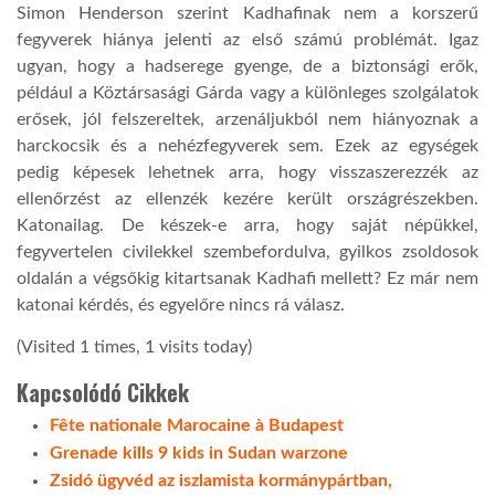
Simon Henderson szerint Kadhafinak nem a korszerű
fegyverek hiánya jelenti az első számú problémát. Igaz
ugyan, hogy a hadserege gyenge, de a biztonsági erők,
például a Köztársasági Gárda vagy a különleges szolgálatok
erősek, jól felszereltek, arzenáljukból nem hiányoznak a
harckocsik és a nehézfegyverek sem. Ezek az egységek
pedig képesek lehetnek arra, hogy visszaszerezzék az
ellenőrzést az ellenzék kezére került országrészekben.
Katonailag. De készek-e arra, hogy saját népükkel,
fegyvertelen civilekkel szembefordulva, gyilkos zsoldosok
oldalán a végsőkig kitartsanak Kadhafi mellett? Ez már nem
katonai kérdés, és egyelőre nincs rá válasz.
(Visited 1 times, 1 visits today)
Kapcsolódó Cikkek
Fête nationale Marocaine à Budapest
Grenade kills 9 kids in Sudan warzone
Zsidó ügyvéd az iszlamista kormánypártban,