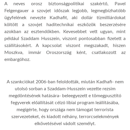
A neves orosz biztonságpolitikai szakértő, Pavel
Felgengauer a szovjet időszak legjobb, legmegbízhatóbb
ügyfelének nevezte Kadhafit, aki dollár tízmilliárdokat
költött a szovjet haditechnikai eszközök beszerzésére
azokban az esztendőkben. Kevesebbet vett ugyan, mint
például Szaddam Husszein, viszont pontosabban fizetett a
szállításokért. A kapcsolat viszont megszakadt, hiszen
Moszkva, immár Oroszország ként, csatlakozott az
embargóhoz.
A szankciókat 2006-ban feloldották, miután Kadhafi- nem
utolsó sorban a Szaddam-Husszein vezette rezsim
megdöntésének hatására- beleegyezett e tömegpusztító
fegyverek előállítását célzó líbiai program leállításába,
megígérte, hogy országa nem támogat terrorista
szervezeteket, és kiadott néhány, terrorcselekmények
elkövetésével vádolt személyt.