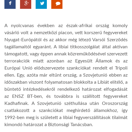
LATIMO.HU
A nyolcvanas években az észak-afrikai ország komoly
GLOBOBOOK
vásárló volt a nemzetközi piacon, vett korszerű fegyvereket
Nyugat-Európától és az akkor még létező Varsói Szerződés
tagállamaitól egyaránt. A líbiai titkosszolgálat által aktívan
támogatott, vagy éppen annak közreműködésével szervezett
terrorakciók miatt azonban az Egyesült Államok és az
Európai Unió elődszervezete szankciókat rendelt el Tripoli
ellen. Egy, azóta már eltűnt ország, a Szovjetunió ebben az
időszakban viszont folyamatosan blokkolta a Líbiát elítélő, a
büntető intézkedésekről rendelkező határozat elfogadását
az ENSZ BT-ben, és továbbra is szállított fegyvereket
Kadhafinak. A Szovjetunió széthullása után Oroszország
csatlakozott a szankciókat meghirdető államokhoz, így
1992-ben meg is született a líbiai fegyverszállítások tilalmát
kimondó határozat a Biztonsági Tanácsban.