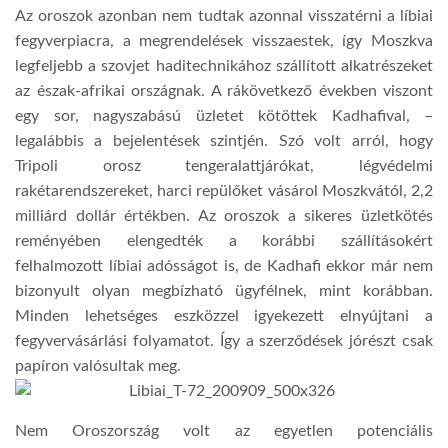
Az oroszok azonban nem tudtak azonnal visszatérni a líbiai
fegyverpiacra, a megrendelések visszaestek, így Moszkva
legfeljebb a szovjet haditechnikához szállított alkatrészeket
az észak-afrikai országnak. A rákövetkező években viszont
egy sor, nagyszabású üzletet kötöttek Kadhafival, –
legalábbis a bejelentések szintjén. Szó volt arról, hogy
Tripoli orosz tengeralattjárókat, légvédelmi
rakétarendszereket, harci repülőket vásárol Moszkvától, 2,2
milliárd dollár értékben. Az oroszok a sikeres üzletkötés
reményében elengedték a korábbi szállításokért
felhalmozott líbiai adósságot is, de Kadhafi ekkor már nem
bizonyult olyan megbízható ügyfélnek, mint korábban.
Minden lehetséges eszközzel igyekezett elnyújtani a
fegyvervásárlási folyamatot. Így a szerződések jórészt csak
papíron valósultak meg.
Nem Oroszország volt az egyetlen potenciális