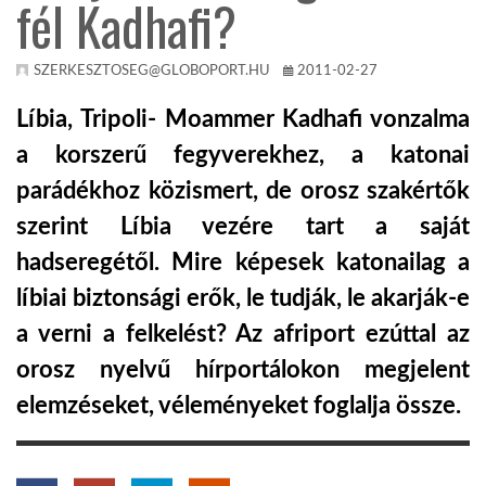
fél Kadhafi?
TROPICALMAGAZIN
SZERKESZTOSEG@GLOBOPORT.HU
2011-02-27
GLOBOTV
Líbia, Tripoli- Moammer Kadhafi vonzalma
a korszerű fegyverekhez, a katonai
AFRIKA TUDÁSTÁR
parádékhoz közismert, de orosz szakértők
szerint Líbia vezére tart a saját
A NAP SZÉPE
hadseregétől. Mire képesek katonailag a
líbiai biztonsági erők, le tudják, le akarják-e
LINKTR.EE
a verni a felkelést? Az afriport ezúttal az
orosz nyelvű hírportálokon megjelent
GLOBOZSARU
elemzéseket, véleményeket foglalja össze.
DOBRAVERO.HU