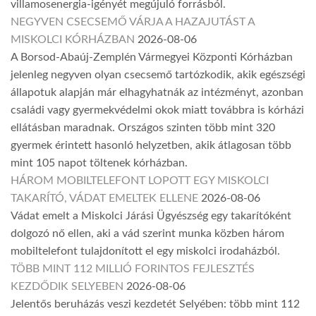
villamosenergia-igényét megújuló forrásból.
NEGYVEN CSECSEMŐ VÁRJA A HAZAJUTÁST A
MISKOLCI KÓRHÁZBAN
2026-08-06
A Borsod-Abaúj-Zemplén Vármegyei Központi Kórházban
jelenleg negyven olyan csecsemő tartózkodik, akik egészségi
állapotuk alapján már elhagyhatnák az intézményt, azonban
családi vagy gyermekvédelmi okok miatt továbbra is kórházi
ellátásban maradnak. Országos szinten több mint 320
gyermek érintett hasonló helyzetben, akik átlagosan több
mint 105 napot töltenek kórházban.
HÁROM MOBILTELEFONT LOPOTT EGY MISKOLCI
TAKARÍTÓ, VÁDAT EMELTEK ELLENE
2026-08-06
Vádat emelt a Miskolci Járási Ügyészség egy takarítóként
dolgozó nő ellen, aki a vád szerint munka közben három
mobiltelefont tulajdonított el egy miskolci irodaházból.
TÖBB MINT 112 MILLIÓ FORINTOS FEJLESZTÉS
KEZDŐDIK SELYEBEN
2026-08-06
Jelentős beruházás veszi kezdetét Selyében: több mint 112