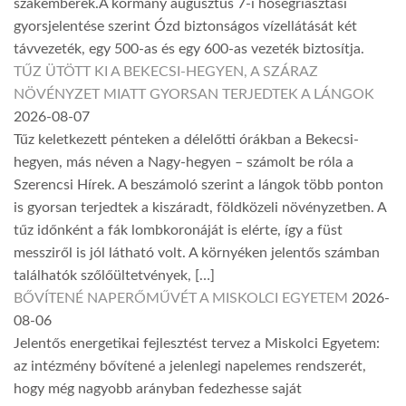
szakemberek.A kormány augusztus 7-i hőségriasztási
gyorsjelentése szerint Ózd biztonságos vízellátását két
távvezeték, egy 500-as és egy 600-as vezeték biztosítja.
TŰZ ÜTÖTT KI A BEKECSI-HEGYEN, A SZÁRAZ
NÖVÉNYZET MIATT GYORSAN TERJEDTEK A LÁNGOK
2026-08-07
Tűz keletkezett pénteken a délelőtti órákban a Bekecsi-
hegyen, más néven a Nagy-hegyen – számolt be róla a
Szerencsi Hírek. A beszámoló szerint a lángok több ponton
is gyorsan terjedtek a kiszáradt, földközeli növényzetben. A
tűz időnként a fák lombkoronáját is elérte, így a füst
messziről is jól látható volt. A környéken jelentős számban
találhatók szőlőültetvények, […]
BŐVÍTENÉ NAPERŐMŰVÉT A MISKOLCI EGYETEM
2026-
08-06
Jelentős energetikai fejlesztést tervez a Miskolci Egyetem:
az intézmény bővítené a jelenlegi napelemes rendszerét,
hogy még nagyobb arányban fedezhesse saját