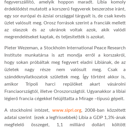
fegyverszállító, amelyik hoppon maradt. Líbia komoly
érdeklődést mutatott a korszerű fegyverek beszerzése iránt,
egy sor európai és ázsiai országgal tárgyalt is, de csak kevés
üzlet valósult meg. Orosz források szerint a franciák mellett
az olaszok és az ukránok voltak azok, akik valódi
megrendeléseket kaptak, és teljesítették is azokat.
Pieter Wezeman, a Stockholm International Peace Research
Institute munkatársa is azt mondja erről a korszakról,
hogy sokan próbáltak meg fegyvert eladni Líbiának, de az
üzletek nagy része nem valósult meg. Csak a
szándéknyilatkozatok születtek meg. Így történt akkor is,
amikor Tripoli harci repülőket akart vásárolni
Franciaországtól, illetve Oroszországtól. Ugyanakkor a líbiai
légierő francia cégekkel felújíttatta a Mirage –típusú gépeit.
A stockholmi intézet,
www.sipri.org
, 2008-ban közzétett
adatai szerint (ezek a legfrissebbek) Líbia a GDP 1,3%-ának
megfelelő összeget, 1,1 milliárd dollárt költött