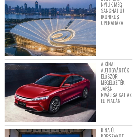
NYÍLIK MEG
SANGHAJ ÚJ
IKONIKUS
OPERAHÁZA
A KÍNAI
AUTÓGYÁRTÓK
ELŐSZÖR
MEGELŐZTÉK
JAPÁN
RIVÁLISAIKAT AZ
EU PIACÁN
KÍNA ÚJ
KORSZAKOT