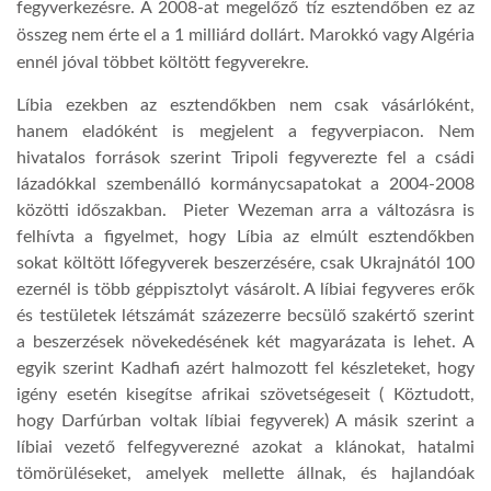
fegyverkezésre. A 2008-at megelőző tíz esztendőben ez az
összeg nem érte el a 1 milliárd dollárt. Marokkó vagy Algéria
ennél jóval többet költött fegyverekre.
Líbia ezekben az esztendőkben nem csak vásárlóként,
hanem eladóként is megjelent a fegyverpiacon. Nem
hivatalos források szerint Tripoli fegyverezte fel a csádi
lázadókkal szembenálló kormánycsapatokat a 2004-2008
közötti időszakban. Pieter Wezeman arra a változásra is
felhívta a figyelmet, hogy Líbia az elmúlt esztendőkben
sokat költött lőfegyverek beszerzésére, csak Ukrajnától 100
ezernél is több géppisztolyt vásárolt. A líbiai fegyveres erők
és testületek létszámát százezerre becsülő szakértő szerint
a beszerzések növekedésének két magyarázata is lehet. A
egyik szerint Kadhafi azért halmozott fel készleteket, hogy
igény esetén kisegítse afrikai szövetségeseit ( Köztudott,
hogy Darfúrban voltak líbiai fegyverek) A másik szerint a
líbiai vezető felfegyverezné azokat a klánokat, hatalmi
tömörüléseket, amelyek mellette állnak, és hajlandóak