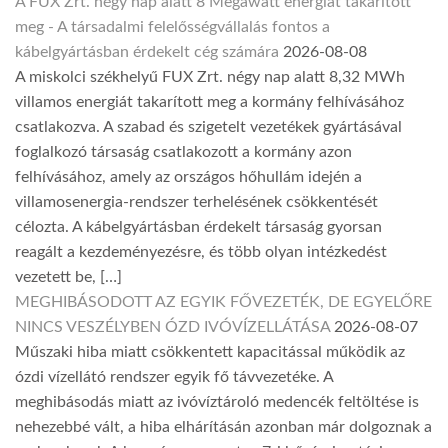
A FUX Zrt. négy nap alatt 8 Megawatt energiát takarított
meg - A társadalmi felelősségvállalás fontos a
kábelgyártásban érdekelt cég számára
2026-08-08
A miskolci székhelyű FUX Zrt. négy nap alatt 8,32 MWh
villamos energiát takarított meg a kormány felhívásához
csatlakozva. A szabad és szigetelt vezetékek gyártásával
foglalkozó társaság csatlakozott a kormány azon
felhívásához, amely az országos hőhullám idején a
villamosenergia-rendszer terhelésének csökkentését
célozta. A kábelgyártásban érdekelt társaság gyorsan
reagált a kezdeményezésre, és több olyan intézkedést
vezetett be, […]
MEGHIBÁSODOTT AZ EGYIK FŐVEZETÉK, DE EGYELŐRE
NINCS VESZÉLYBEN ÓZD IVÓVÍZELLÁTÁSA
2026-08-07
Műszaki hiba miatt csökkentett kapacitással működik az
ózdi vízellátó rendszer egyik fő távvezetéke. A
meghibásodás miatt az ivóvíztároló medencék feltöltése is
nehezebbé vált, a hiba elhárításán azonban már dolgoznak a