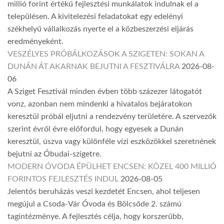
millió forint értékű fejlesztési munkálatok indulnak el a
településen. A kivitelezési feladatokat egy edelényi
székhelyű vállalkozás nyerte el a közbeszerzési eljárás
eredményeként.
VESZÉLYES PRÓBÁLKOZÁSOK A SZIGETEN: SOKAN A
DUNÁN ÁT AKARNAK BEJUTNI A FESZTIVÁLRA
2026-08-
06
A Sziget Fesztivál minden évben több százezer látogatót
vonz, azonban nem mindenki a hivatalos bejáratokon
keresztül próbál eljutni a rendezvény területére. A szervezők
szerint évről évre előfordul, hogy egyesek a Dunán
keresztül, úszva vagy különféle vízi eszközökkel szeretnének
bejutni az Óbudai-szigetre.
MODERN ÓVODA ÉPÜLHET ENCSEN: KÖZEL 400 MILLIÓ
FORINTOS FEJLESZTÉS INDUL
2026-08-05
Jelentős beruházás veszi kezdetét Encsen, ahol teljesen
megújul a Csoda-Vár Óvoda és Bölcsőde 2. számú
tagintézménye. A fejlesztés célja, hogy korszerűbb,