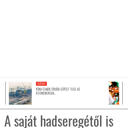
KÖZEL-KELET
AUSZTRÁLIA
A VILÁG ITTHON
MÉDIA
ÁZSIA
KÍNA ÚJABB ÓRIÁSI LÉPÉST TESZ AZ
ATOMENERGIA…
GLOBOTV BP
A saját hadseregétől is
HÍR3D