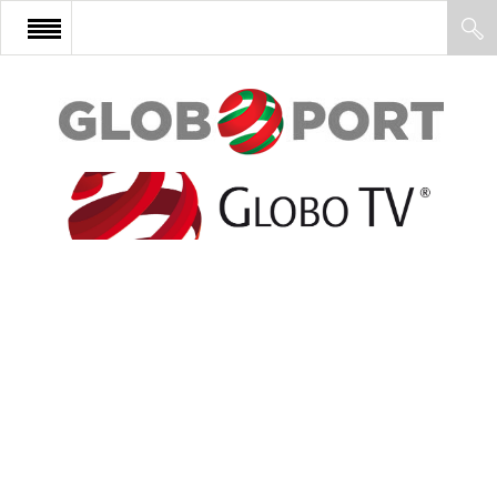
FŐOLDAL
AFRIKA
EURÓPA
ÁZSIA
ÉSZAK-AMERIKA
LATIN-AMERIKA