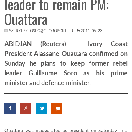
leader to remain PM:
Ouattara
KÖZEL-KELET
AUSZTRÁLIA
SZERKESZTOSEG@GLOBOPORT.HU
2011-05-23
ABIDJAN (Reuters) – Ivory Coast
A VILÁG ITTHON
President Alassane Ouattara confirmed on
Sunday he plans to keep former rebel
MÉDIA
leader Guillaume Soro as his prime
minister and defence minister.
GLOBOTV BP
HÍR3D
Ouattara was inaugurated as president on Saturday in a