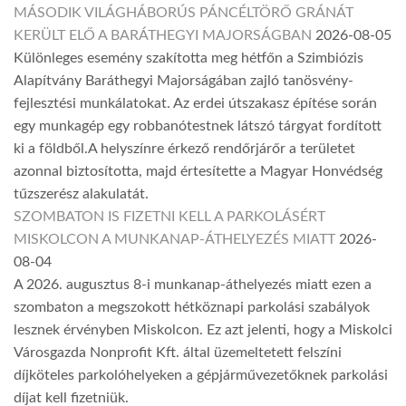
MÁSODIK VILÁGHÁBORÚS PÁNCÉLTÖRŐ GRÁNÁT
KERÜLT ELŐ A BARÁTHEGYI MAJORSÁGBAN
2026-08-05
Különleges esemény szakította meg hétfőn a Szimbiózis
Alapítvány Baráthegyi Majorságában zajló tanösvény-
fejlesztési munkálatokat. Az erdei útszakasz építése során
egy munkagép egy robbanótestnek látszó tárgyat fordított
ki a földből.A helyszínre érkező rendőrjárőr a területet
azonnal biztosította, majd értesítette a Magyar Honvédség
tűzszerész alakulatát.
SZOMBATON IS FIZETNI KELL A PARKOLÁSÉRT
MISKOLCON A MUNKANAP-ÁTHELYEZÉS MIATT
2026-
08-04
A 2026. augusztus 8-i munkanap-áthelyezés miatt ezen a
szombaton a megszokott hétköznapi parkolási szabályok
lesznek érvényben Miskolcon. Ez azt jelenti, hogy a Miskolci
Városgazda Nonprofit Kft. által üzemeltetett felszíni
díjköteles parkolóhelyeken a gépjárművezetőknek parkolási
díjat kell fizetniük.