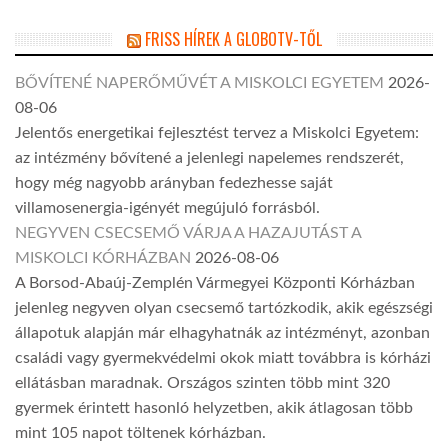
FRISS HÍREK A GLOBOTV-TŐL
BŐVÍTENÉ NAPERŐMŰVÉT A MISKOLCI EGYETEM
2026-
08-06
Jelentős energetikai fejlesztést tervez a Miskolci Egyetem:
az intézmény bővítené a jelenlegi napelemes rendszerét,
hogy még nagyobb arányban fedezhesse saját
villamosenergia-igényét megújuló forrásból.
NEGYVEN CSECSEMŐ VÁRJA A HAZAJUTÁST A
MISKOLCI KÓRHÁZBAN
2026-08-06
A Borsod-Abaúj-Zemplén Vármegyei Központi Kórházban
jelenleg negyven olyan csecsemő tartózkodik, akik egészségi
állapotuk alapján már elhagyhatnák az intézményt, azonban
családi vagy gyermekvédelmi okok miatt továbbra is kórházi
ellátásban maradnak. Országos szinten több mint 320
gyermek érintett hasonló helyzetben, akik átlagosan több
mint 105 napot töltenek kórházban.