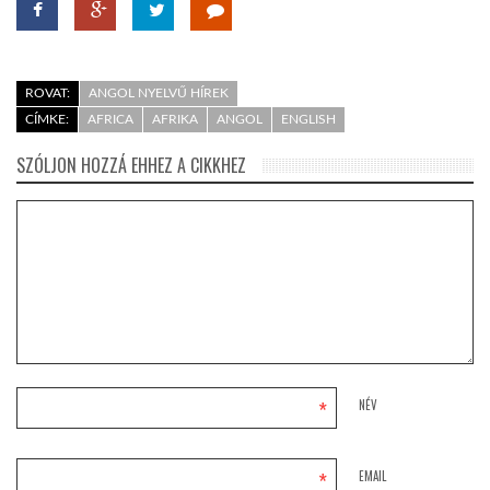
ROVAT:
ANGOL NYELVŰ HÍREK
CÍMKE:
AFRICA
AFRIKA
ANGOL
ENGLISH
SZÓLJON HOZZÁ EHHEZ A CIKKHEZ
*
NÉV
*
EMAIL