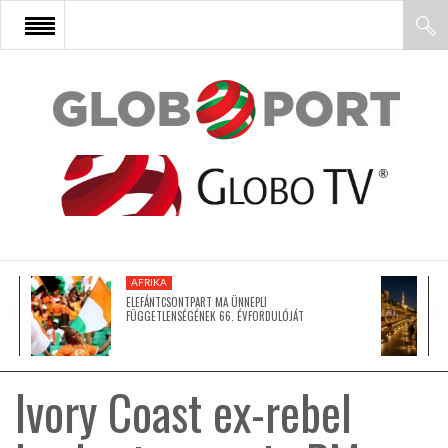
FŐOLDAL
AFRIKA
EURÓPA
AFRIKA
ÁZSIA
ELEFÁNTCSONTPART MA ÜNNEPLI
FÜGGETLENSÉGÉNEK 66. ÉVFORDULÓJÁT
ÉSZAK-AMERIKA
Ivory Coast ex-rebel
LATIN-AMERIKA