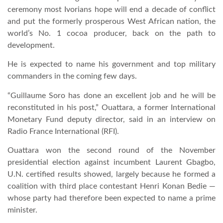
ceremony most Ivorians hope will end a decade of conflict
and put the formerly prosperous West African nation, the
TROPICALMAGAZIN
world’s No. 1 cocoa producer, back on the path to
development.
GLOBOTV
He is expected to name his government and top military
commanders in the coming few days.
AFRIKA TUDÁSTÁR
“Guillaume Soro has done an excellent job and he will be
reconstituted in his post,” Ouattara, a former International
A NAP SZÉPE
Monetary Fund deputy director, said in an interview on
Radio France International (RFI).
LINKTR.EE
Ouattara won the second round of the November
presidential election against incumbent Laurent Gbagbo,
U.N. certified results showed, largely because he formed a
GLOBOZSARU
coalition with third place contestant Henri Konan Bedie —
whose party had therefore been expected to name a prime
minister.
DOBRAVERO.HU