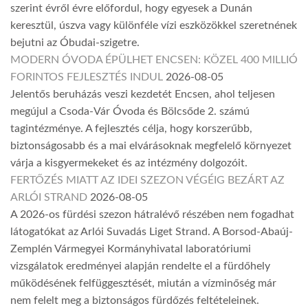
szerint évről évre előfordul, hogy egyesek a Dunán
keresztül, úszva vagy különféle vízi eszközökkel szeretnének
bejutni az Óbudai-szigetre.
MODERN ÓVODA ÉPÜLHET ENCSEN: KÖZEL 400 MILLIÓ
FORINTOS FEJLESZTÉS INDUL
2026-08-05
Jelentős beruházás veszi kezdetét Encsen, ahol teljesen
megújul a Csoda-Vár Óvoda és Bölcsőde 2. számú
tagintézménye. A fejlesztés célja, hogy korszerűbb,
biztonságosabb és a mai elvárásoknak megfelelő környezet
várja a kisgyermekeket és az intézmény dolgozóit.
FERTŐZÉS MIATT AZ IDEI SZEZON VÉGÉIG BEZÁRT AZ
ARLÓI STRAND
2026-08-05
A 2026-os fürdési szezon hátralévő részében nem fogadhat
látogatókat az Arlói Suvadás Liget Strand. A Borsod-Abaúj-
Zemplén Vármegyei Kormányhivatal laboratóriumi
vizsgálatok eredményei alapján rendelte el a fürdőhely
működésének felfüggesztését, miután a vízminőség már
nem felelt meg a biztonságos fürdőzés feltételeinek.