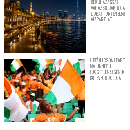
BERUHÁZÁSSAL
VARÁZSOLJÁK ÚJJÁ
DUBAI TÖRTÉNELMI
VÍZPARTJÁT
ELEFÁNTCSONTPART
MA ÜNNEPLI
FÜGGETLENSÉGÉNEK
66. ÉVFORDULÓJÁT