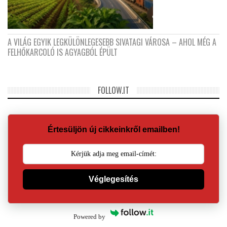
A VILÁG EGYIK LEGKÜLÖNLEGESEBB SIVATAGI VÁROSA – AHOL MÉG A
FELHŐKARCOLÓ IS AGYAGBÓL ÉPÜLT
FOLLOW.IT
Értesüljön új cikkeinkről emailben!
Véglegesítés
Powered by