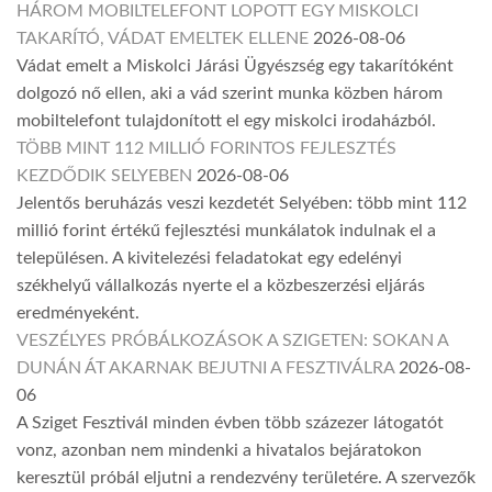
HÁROM MOBILTELEFONT LOPOTT EGY MISKOLCI
TAKARÍTÓ, VÁDAT EMELTEK ELLENE
2026-08-06
Vádat emelt a Miskolci Járási Ügyészség egy takarítóként
dolgozó nő ellen, aki a vád szerint munka közben három
mobiltelefont tulajdonított el egy miskolci irodaházból.
TÖBB MINT 112 MILLIÓ FORINTOS FEJLESZTÉS
KEZDŐDIK SELYEBEN
2026-08-06
Jelentős beruházás veszi kezdetét Selyében: több mint 112
millió forint értékű fejlesztési munkálatok indulnak el a
településen. A kivitelezési feladatokat egy edelényi
székhelyű vállalkozás nyerte el a közbeszerzési eljárás
eredményeként.
VESZÉLYES PRÓBÁLKOZÁSOK A SZIGETEN: SOKAN A
DUNÁN ÁT AKARNAK BEJUTNI A FESZTIVÁLRA
2026-08-
06
A Sziget Fesztivál minden évben több százezer látogatót
vonz, azonban nem mindenki a hivatalos bejáratokon
keresztül próbál eljutni a rendezvény területére. A szervezők