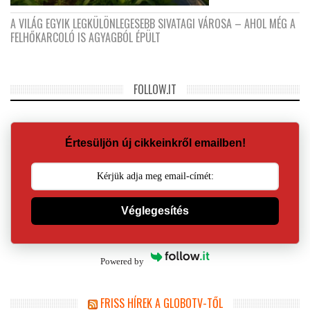
A VILÁG EGYIK LEGKÜLÖNLEGESEBB SIVATAGI VÁROSA – AHOL MÉG A
FELHŐKARCOLÓ IS AGYAGBÓL ÉPÜLT
FOLLOW.IT
Értesüljön új cikkeinkről emailben!
Véglegesítés
Powered by
FRISS HÍREK A GLOBOTV-TŐL