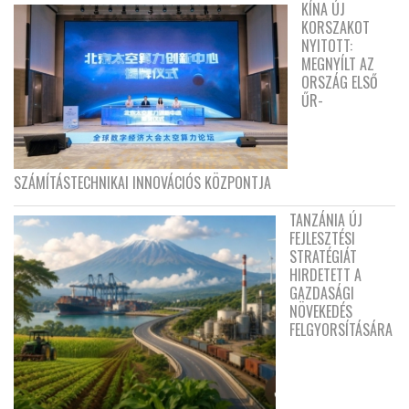
KÍNA ÚJ
KORSZAKOT
NYITOTT:
MEGNYÍLT AZ
ORSZÁG ELSŐ
ŰR-
SZÁMÍTÁSTECHNIKAI INNOVÁCIÓS KÖZPONTJA
TANZÁNIA ÚJ
FEJLESZTÉSI
STRATÉGIÁT
HIRDETETT A
GAZDASÁGI
NÖVEKEDÉS
FELGYORSÍTÁSÁRA