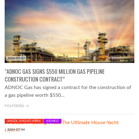
LATIMO.HU
GLOBOBOOK
2024-07-17
“ADNOC GAS SIGNS $550 MILLION GAS PIPELINE
CONSTRUCTION CONTRACT”
ADNOC Gas has signed a contract for the construction of
a gas pipeline worth $550…
FOLYTATÁS →
ANGOL NYELVŰ HÍREK
KIEMELT
2024-07-04