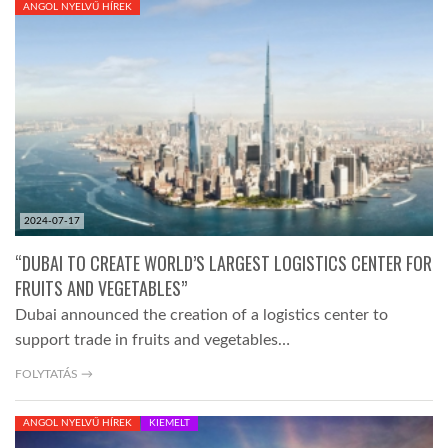
ANGOL NYELVŰ HÍREK
TROPICALMAGAZIN
GLOBOTV
AFRIKA TUDÁSTÁR
2024-07-17
A NAP SZÉPE
“DUBAI TO CREATE WORLD’S LARGEST LOGISTICS CENTER FOR
FRUITS AND VEGETABLES”
LINKTR.EE
Dubai announced the creation of a logistics center to
support trade in fruits and vegetables…
GLOBOZSARU
FOLYTATÁS →
ANGOL NYELVŰ HÍREK
KIEMELT
DOBRAVERO.HU