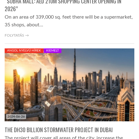
“SOBHA MALL: AED 210M SHOPPING CENTER OPENING IN
2026”
On an area of 339,000 sq. feet there will be a supermarket,
35 shops, about…
FOLYTATÁS →
ANGOL NYELVŰ HÍREK
KIEMELT
2024-06-26
THE DH30 BILLION STORMWATER PROJECT IN DUBAI
The project will cover all areas of the city, increase the