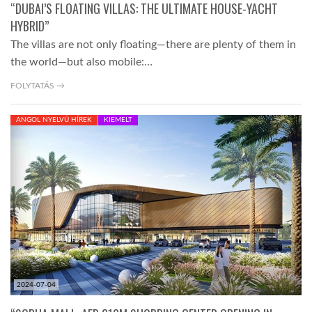
“DUBAI’S FLOATING VILLAS: THE ULTIMATE HOUSE-YACHT
HYBRID”
The villas are not only floating—there are plenty of them in
the world—but also mobile:…
FOLYTATÁS →
ANGOL NYELVŰ HÍREK
KIEMELT
2024-07-04