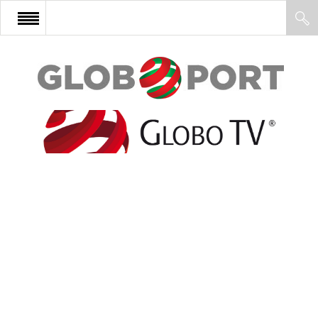
FŐOLDAL
AFRIKA
EURÓPA
ÁZSIA
ÉSZAK-AMERIKA
LATIN-AMERIKA