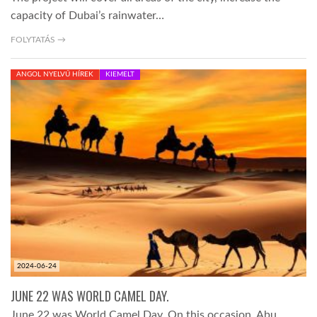
capacity of Dubai’s rainwater…
FOLYTATÁS →
ANGOL NYELVŰ HÍREK
KIEMELT
2024-06-24
JUNE 22 WAS WORLD CAMEL DAY.
June 22 was World Camel Day. On this occasion, Abu