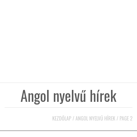
KÖZEL-KELET
AUSZTRÁLIA
A VILÁG ITTHON
MÉDIA
Angol nyelvű hírek
GLOBOTV BP
KEZDŐLAP
/
ANGOL NYELVŰ HÍREK
/
PAGE 2
HÍR3D