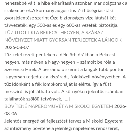
nehezebbé vált, a hiba elhárításán azonban már dolgoznak a
szakemberek.A kormány augusztus 7-i hőségriasztási
gyorsjelentése szerint Ózd biztonságos vízellátását két
távvezeték, egy 500-as és egy 600-as vezeték biztosítja.
TŰZ ÜTÖTT KI A BEKECSI-HEGYEN, A SZÁRAZ
NÖVÉNYZET MIATT GYORSAN TERJEDTEK A LÁNGOK
2026-08-07
Tűz keletkezett pénteken a délelőtti órákban a Bekecsi-
hegyen, más néven a Nagy-hegyen – számolt be róla a
Szerencsi Hírek. A beszámoló szerint a lángok több ponton
is gyorsan terjedtek a kiszáradt, földközeli növényzetben. A
tűz időnként a fák lombkoronáját is elérte, így a füst
messziről is jól látható volt. A környéken jelentős számban
találhatók szőlőültetvények, […]
BŐVÍTENÉ NAPERŐMŰVÉT A MISKOLCI EGYETEM
2026-
08-06
Jelentős energetikai fejlesztést tervez a Miskolci Egyetem:
az intézmény bővítené a jelenlegi napelemes rendszerét,