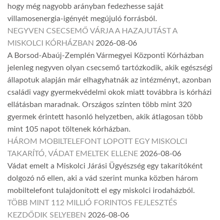
hogy még nagyobb arányban fedezhesse saját
villamosenergia-igényét megújuló forrásból.
NEGYVEN CSECSEMŐ VÁRJA A HAZAJUTÁST A
MISKOLCI KÓRHÁZBAN
2026-08-06
A Borsod-Abaúj-Zemplén Vármegyei Központi Kórházban
jelenleg negyven olyan csecsemő tartózkodik, akik egészségi
állapotuk alapján már elhagyhatnák az intézményt, azonban
családi vagy gyermekvédelmi okok miatt továbbra is kórházi
ellátásban maradnak. Országos szinten több mint 320
gyermek érintett hasonló helyzetben, akik átlagosan több
mint 105 napot töltenek kórházban.
HÁROM MOBILTELEFONT LOPOTT EGY MISKOLCI
TAKARÍTÓ, VÁDAT EMELTEK ELLENE
2026-08-06
Vádat emelt a Miskolci Járási Ügyészség egy takarítóként
dolgozó nő ellen, aki a vád szerint munka közben három
mobiltelefont tulajdonított el egy miskolci irodaházból.
TÖBB MINT 112 MILLIÓ FORINTOS FEJLESZTÉS
KEZDŐDIK SELYEBEN
2026-08-06