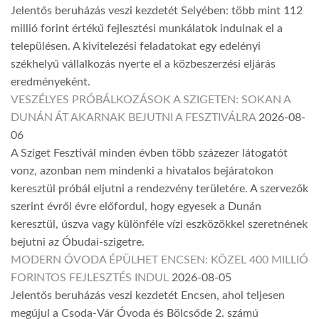
Jelentős beruházás veszi kezdetét Selyében: több mint 112
millió forint értékű fejlesztési munkálatok indulnak el a
településen. A kivitelezési feladatokat egy edelényi
székhelyű vállalkozás nyerte el a közbeszerzési eljárás
eredményeként.
VESZÉLYES PRÓBÁLKOZÁSOK A SZIGETEN: SOKAN A
DUNÁN ÁT AKARNAK BEJUTNI A FESZTIVÁLRA
2026-08-
06
A Sziget Fesztivál minden évben több százezer látogatót
vonz, azonban nem mindenki a hivatalos bejáratokon
keresztül próbál eljutni a rendezvény területére. A szervezők
szerint évről évre előfordul, hogy egyesek a Dunán
keresztül, úszva vagy különféle vízi eszközökkel szeretnének
bejutni az Óbudai-szigetre.
MODERN ÓVODA ÉPÜLHET ENCSEN: KÖZEL 400 MILLIÓ
FORINTOS FEJLESZTÉS INDUL
2026-08-05
Jelentős beruházás veszi kezdetét Encsen, ahol teljesen
megújul a Csoda-Vár Óvoda és Bölcsőde 2. számú