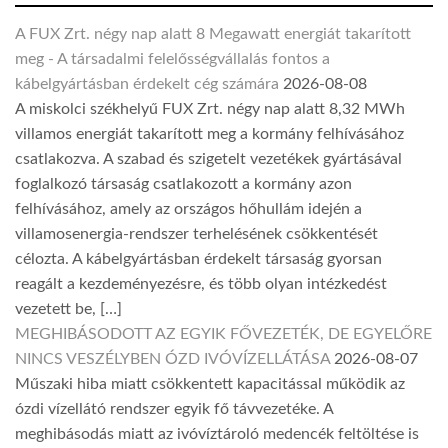
A FUX Zrt. négy nap alatt 8 Megawatt energiát takarított
meg - A társadalmi felelősségvállalás fontos a
kábelgyártásban érdekelt cég számára
2026-08-08
A miskolci székhelyű FUX Zrt. négy nap alatt 8,32 MWh
villamos energiát takarított meg a kormány felhívásához
csatlakozva. A szabad és szigetelt vezetékek gyártásával
foglalkozó társaság csatlakozott a kormány azon
felhívásához, amely az országos hőhullám idején a
villamosenergia-rendszer terhelésének csökkentését
célozta. A kábelgyártásban érdekelt társaság gyorsan
reagált a kezdeményezésre, és több olyan intézkedést
vezetett be, […]
MEGHIBÁSODOTT AZ EGYIK FŐVEZETÉK, DE EGYELŐRE
NINCS VESZÉLYBEN ÓZD IVÓVÍZELLÁTÁSA
2026-08-07
Műszaki hiba miatt csökkentett kapacitással működik az
ózdi vízellátó rendszer egyik fő távvezetéke. A
meghibásodás miatt az ivóvíztároló medencék feltöltése is