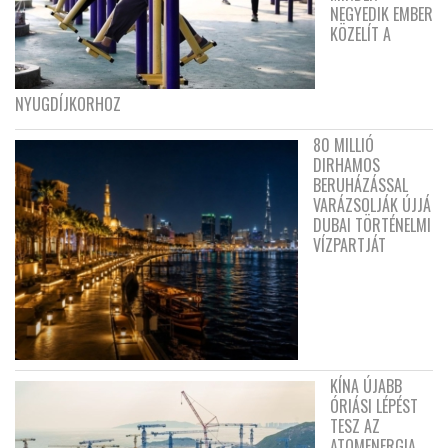
NEGYEDIK EMBER
KÖZELÍT A
NYUGDÍJKORHOZ
80 MILLIÓ
DIRHAMOS
BERUHÁZÁSSAL
VARÁZSOLJÁK ÚJJÁ
DUBAI TÖRTÉNELMI
VÍZPARTJÁT
KÍNA ÚJABB
ÓRIÁSI LÉPÉST
TESZ AZ
ATOMENERGIA