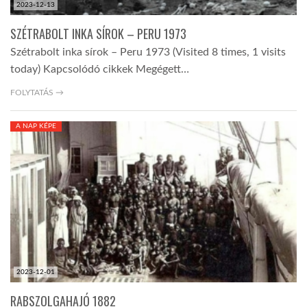
2023-12-13
SZÉTRABOLT INKA SÍROK – PERU 1973
Szétrabolt inka sírok – Peru 1973 (Visited 8 times, 1 visits
today) Kapcsolódó cikkek Megégett…
FOLYTATÁS →
A NAP KÉPE
2023-12-01
RABSZOLGAHAJÓ 1882