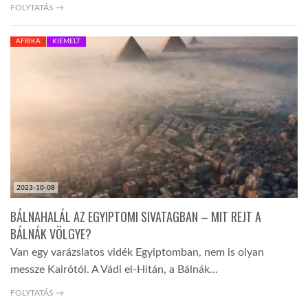
FOLYTATÁS →
AFRIKA
KIEMELT
2023-10-08
BÁLNAHALÁL AZ EGYIPTOMI SIVATAGBAN – MIT REJT A
BÁLNÁK VÖLGYE?
Van egy varázslatos vidék Egyiptomban, nem is olyan
messze Kairótól. A Vádi el-Hitán, a Bálnák…
FOLYTATÁS →