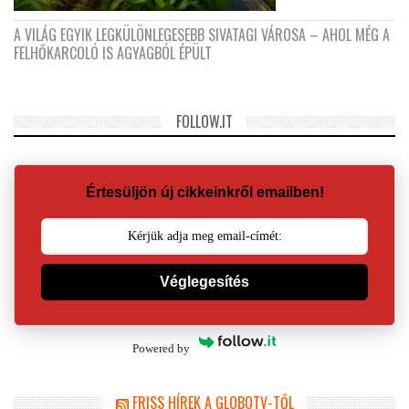
A VILÁG EGYIK LEGKÜLÖNLEGESEBB SIVATAGI VÁROSA – AHOL MÉG A
FELHŐKARCOLÓ IS AGYAGBÓL ÉPÜLT
FOLLOW.IT
Értesüljön új cikkeinkről emailben!
Véglegesítés
Powered by
FRISS HÍREK A GLOBOTV-TŐL