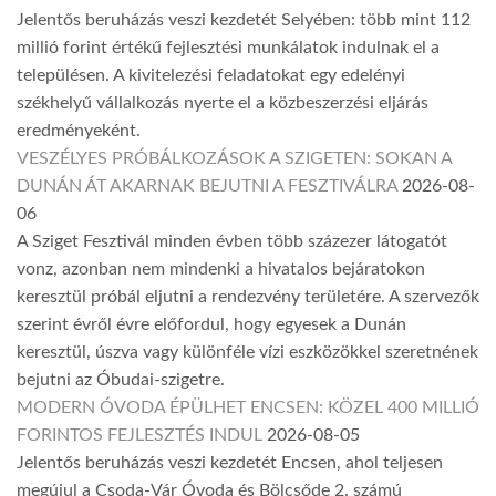
Jelentős beruházás veszi kezdetét Selyében: több mint 112
millió forint értékű fejlesztési munkálatok indulnak el a
településen. A kivitelezési feladatokat egy edelényi
székhelyű vállalkozás nyerte el a közbeszerzési eljárás
eredményeként.
VESZÉLYES PRÓBÁLKOZÁSOK A SZIGETEN: SOKAN A
DUNÁN ÁT AKARNAK BEJUTNI A FESZTIVÁLRA
2026-08-
06
A Sziget Fesztivál minden évben több százezer látogatót
vonz, azonban nem mindenki a hivatalos bejáratokon
keresztül próbál eljutni a rendezvény területére. A szervezők
szerint évről évre előfordul, hogy egyesek a Dunán
keresztül, úszva vagy különféle vízi eszközökkel szeretnének
bejutni az Óbudai-szigetre.
MODERN ÓVODA ÉPÜLHET ENCSEN: KÖZEL 400 MILLIÓ
FORINTOS FEJLESZTÉS INDUL
2026-08-05
Jelentős beruházás veszi kezdetét Encsen, ahol teljesen
megújul a Csoda-Vár Óvoda és Bölcsőde 2. számú