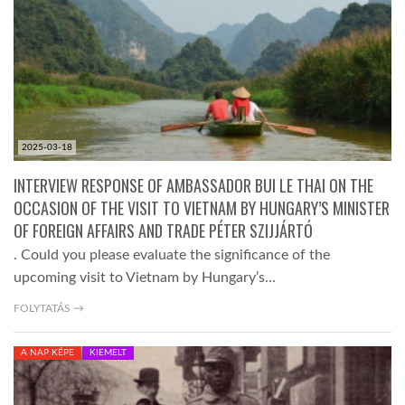
LATIMO.HU
GLOBOBOOK
2025-03-18
INTERVIEW RESPONSE OF AMBASSADOR BUI LE THAI ON THE
OCCASION OF THE VISIT TO VIETNAM BY HUNGARY’S MINISTER
OF FOREIGN AFFAIRS AND TRADE PÉTER SZIJJÁRTÓ
. Could you please evaluate the significance of the
upcoming visit to Vietnam by Hungary’s…
FOLYTATÁS →
A NAP KÉPE
KIEMELT