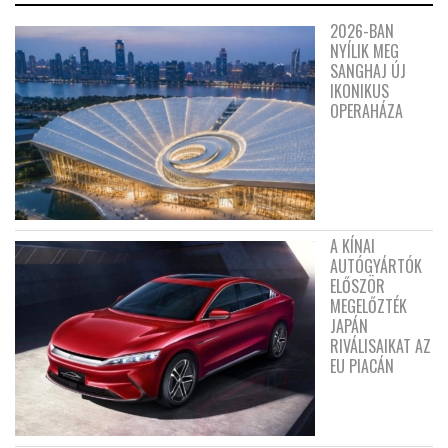
2026-BAN
NYÍLIK MEG
SANGHAJ ÚJ
IKONIKUS
OPERAHÁZA
A KÍNAI
AUTÓGYÁRTÓK
ELŐSZÖR
MEGELŐZTÉK
JAPÁN
RIVÁLISAIKAT AZ
EU PIACÁN