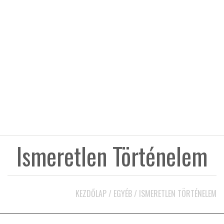
KÖZEL-KELET
AUSZTRÁLIA
A VILÁG ITTHON
MÉDIA
Ismeretlen Történelem
GLOBOTV BP
KEZDŐLAP
/
EGYÉB
/
ISMERETLEN TÖRTÉNELEM
HÍR3D