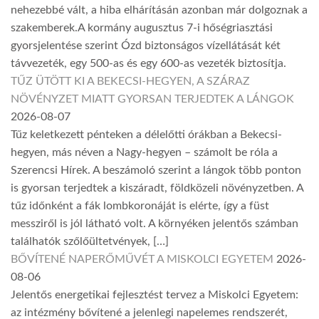
nehezebbé vált, a hiba elhárításán azonban már dolgoznak a
szakemberek.A kormány augusztus 7-i hőségriasztási
gyorsjelentése szerint Ózd biztonságos vízellátását két
távvezeték, egy 500-as és egy 600-as vezeték biztosítja.
TŰZ ÜTÖTT KI A BEKECSI-HEGYEN, A SZÁRAZ
NÖVÉNYZET MIATT GYORSAN TERJEDTEK A LÁNGOK
2026-08-07
Tűz keletkezett pénteken a délelőtti órákban a Bekecsi-
hegyen, más néven a Nagy-hegyen – számolt be róla a
Szerencsi Hírek. A beszámoló szerint a lángok több ponton
is gyorsan terjedtek a kiszáradt, földközeli növényzetben. A
tűz időnként a fák lombkoronáját is elérte, így a füst
messziről is jól látható volt. A környéken jelentős számban
találhatók szőlőültetvények, […]
BŐVÍTENÉ NAPERŐMŰVÉT A MISKOLCI EGYETEM
2026-
08-06
Jelentős energetikai fejlesztést tervez a Miskolci Egyetem:
az intézmény bővítené a jelenlegi napelemes rendszerét,