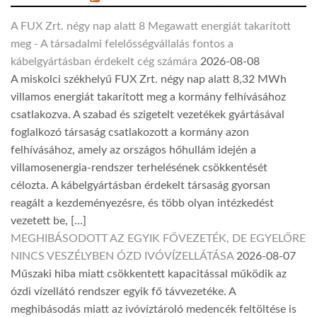
A FUX Zrt. négy nap alatt 8 Megawatt energiát takarított
meg - A társadalmi felelősségvállalás fontos a
kábelgyártásban érdekelt cég számára
2026-08-08
A miskolci székhelyű FUX Zrt. négy nap alatt 8,32 MWh
villamos energiát takarított meg a kormány felhívásához
csatlakozva. A szabad és szigetelt vezetékek gyártásával
foglalkozó társaság csatlakozott a kormány azon
felhívásához, amely az országos hőhullám idején a
villamosenergia-rendszer terhelésének csökkentését
célozta. A kábelgyártásban érdekelt társaság gyorsan
reagált a kezdeményezésre, és több olyan intézkedést
vezetett be, […]
MEGHIBÁSODOTT AZ EGYIK FŐVEZETÉK, DE EGYELŐRE
NINCS VESZÉLYBEN ÓZD IVÓVÍZELLÁTÁSA
2026-08-07
Műszaki hiba miatt csökkentett kapacitással működik az
ózdi vízellátó rendszer egyik fő távvezetéke. A
meghibásodás miatt az ivóvíztároló medencék feltöltése is