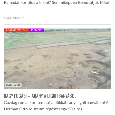
Ramadánkor tilos a bikini? Semmiképpen Bemutatjuk Milót,
…
FOLYTATÁS →
A VILÁG ITTHON
KIEMELT
2023-10-21
NAGY FOGÁS! – ARANY A LIGNITBÁNYÁBÓL
Gazdag római kori temető a bükkábrányi lignitbányában! A
Herman Ottó Múzeum régészei egy 58 síros…