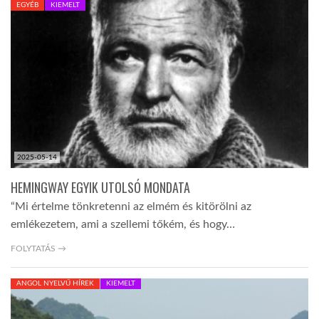
EGYÉB
KIEMELT
TROPICALMAGAZIN
GLOBOTV
AFRIKA TUDÁSTÁR
2025-05-14
A NAP SZÉPE
HEMINGWAY EGYIK UTOLSÓ MONDATA
“Mi értelme tönkretenni az elmém és kitörölni az
LINKTR.EE
emlékezetem, ami a szellemi tőkém, és hogy…
FOLYTATÁS →
GLOBOZSARU
ANGOL NYELVŰ HÍREK
KIEMELT
DOBRAVERO.HU