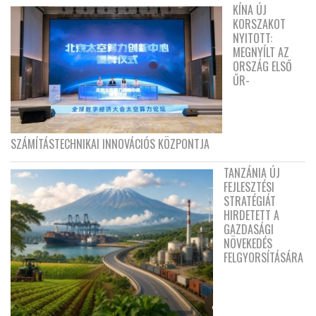
KÍNA ÚJ
KORSZAKOT
NYITOTT:
MEGNYÍLT AZ
ORSZÁG ELSŐ
ŰR-
SZÁMÍTÁSTECHNIKAI INNOVÁCIÓS KÖZPONTJA
TANZÁNIA ÚJ
FEJLESZTÉSI
STRATÉGIÁT
HIRDETETT A
GAZDASÁGI
NÖVEKEDÉS
FELGYORSÍTÁSÁRA