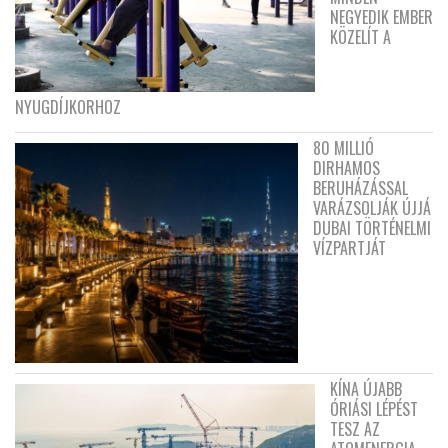
NEGYEDIK EMBER
KÖZELÍT A
NYUGDÍJKORHOZ
80 MILLIÓ
DIRHAMOS
BERUHÁZÁSSAL
VARÁZSOLJÁK ÚJJÁ
DUBAI TÖRTÉNELMI
VÍZPARTJÁT
KÍNA ÚJABB
ÓRIÁSI LÉPÉST
TESZ AZ