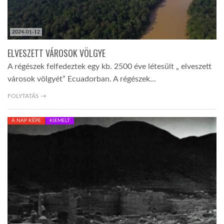
2024-01-12
ELVESZETT VÁROSOK VÖLGYE
A régészek felfedeztek egy kb. 2500 éve létesült „ elveszett
városok völgyét” Ecuadorban. A régészek…
FOLYTATÁS →
A NAP KÉPE
KIEMELT