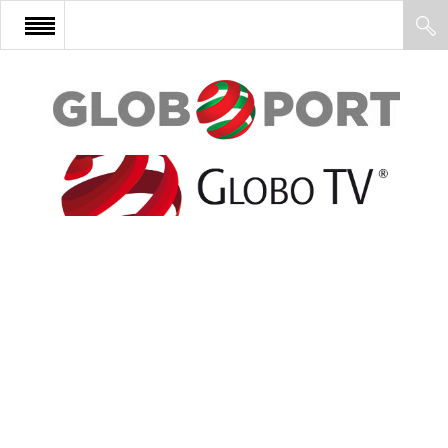
FŐOLDAL
AFRIKA
EURÓPA
ÁZSIA
ÉSZAK-AMERIKA
LATIN-AMERIKA