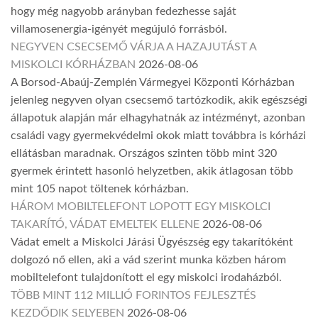
hogy még nagyobb arányban fedezhesse saját
villamosenergia-igényét megújuló forrásból.
NEGYVEN CSECSEMŐ VÁRJA A HAZAJUTÁST A
MISKOLCI KÓRHÁZBAN
2026-08-06
A Borsod-Abaúj-Zemplén Vármegyei Központi Kórházban
jelenleg negyven olyan csecsemő tartózkodik, akik egészségi
állapotuk alapján már elhagyhatnák az intézményt, azonban
családi vagy gyermekvédelmi okok miatt továbbra is kórházi
ellátásban maradnak. Országos szinten több mint 320
gyermek érintett hasonló helyzetben, akik átlagosan több
mint 105 napot töltenek kórházban.
HÁROM MOBILTELEFONT LOPOTT EGY MISKOLCI
TAKARÍTÓ, VÁDAT EMELTEK ELLENE
2026-08-06
Vádat emelt a Miskolci Járási Ügyészség egy takarítóként
dolgozó nő ellen, aki a vád szerint munka közben három
mobiltelefont tulajdonított el egy miskolci irodaházból.
TÖBB MINT 112 MILLIÓ FORINTOS FEJLESZTÉS
KEZDŐDIK SELYEBEN
2026-08-06