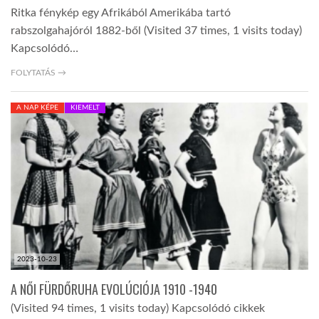
Ritka fénykép egy Afrikából Amerikába tartó
rabszolgahajóról 1882-ből (Visited 37 times, 1 visits today)
Kapcsolódó…
FOLYTATÁS →
A NAP KÉPE
KIEMELT
2023-10-23
A NŐI FÜRDŐRUHA EVOLÚCIÓJA 1910 -1940
(Visited 94 times, 1 visits today) Kapcsolódó cikkek