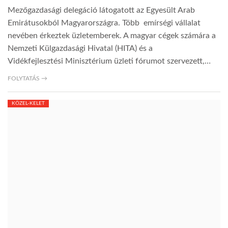
Mezőgazdasági delegáció látogatott az Egyesült Arab
TROPICALMAGAZIN
Emirátusokból Magyarországra. Több emírségi vállalat
nevében érkeztek üzletemberek. A magyar cégek számára a
Nemzeti Külgazdasági Hivatal (HITA) és a
GLOBOTV
Vidékfejlesztési Minisztérium üzleti fórumot szervezett,…
FOLYTATÁS →
AFRIKA TUDÁSTÁR
KÖZEL-KELET
A NAP SZÉPE
LINKTR.EE
GLOBOZSARU
DOBRAVERO.HU