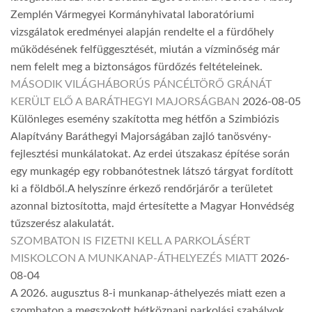
Zemplén Vármegyei Kormányhivatal laboratóriumi
vizsgálatok eredményei alapján rendelte el a fürdőhely
működésének felfüggesztését, miután a vízminőség már
nem felelt meg a biztonságos fürdőzés feltételeinek.
MÁSODIK VILÁGHÁBORÚS PÁNCÉLTÖRŐ GRÁNÁT
KERÜLT ELŐ A BARÁTHEGYI MAJORSÁGBAN
2026-08-05
Különleges esemény szakította meg hétfőn a Szimbiózis
Alapítvány Baráthegyi Majorságában zajló tanösvény-
fejlesztési munkálatokat. Az erdei útszakasz építése során
egy munkagép egy robbanótestnek látszó tárgyat fordított
ki a földből.A helyszínre érkező rendőrjárőr a területet
azonnal biztosította, majd értesítette a Magyar Honvédség
tűzszerész alakulatát.
SZOMBATON IS FIZETNI KELL A PARKOLÁSÉRT
MISKOLCON A MUNKANAP-ÁTHELYEZÉS MIATT
2026-
08-04
A 2026. augusztus 8-i munkanap-áthelyezés miatt ezen a
szombaton a megszokott hétköznapi parkolási szabályok