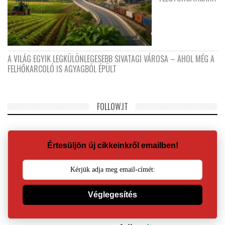
A VILÁG EGYIK LEGKÜLÖNLEGESEBB SIVATAGI VÁROSA – AHOL MÉG A
FELHŐKARCOLÓ IS AGYAGBÓL ÉPÜLT
FOLLOW.IT
Értesüljön új cikkeinkről emailben!
Véglegesítés