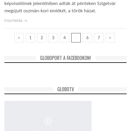
képviselőinek jelenlétében adták át pénteken Szigetvár
megújult oszmán-kori emlékét, a török házat.
FOLYTATÁS →
1
2
3
4
5
6
7
GLOBOPORT A FACEBOOKON!
GLOBOTV