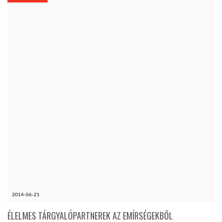
KÖZEL-KELET
AUSZTRÁLIA
A VILÁG ITTHON
MÉDIA
GLOBOTV BP
2014-06-21
HÍR3D
ÉLELMES TÁRGYALÓPARTNEREK AZ EMÍRSÉGEKBŐL