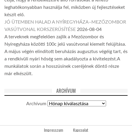
leghatékonyabban használja fel, miközben új fejlesztéseket
készít elő.
JÓ ÜTEMBEN HALAD A NYÍREGYHÁZA–MEZŐZOMBOR
VASÚTVONAL KORSZERŰSÍTÉSE
2026-08-04
A terveknek megfelelően zajlik a Mezőzombor és
Nyíregyháza közötti 100c jelű vasútvonal kiemelt felújítása.
A május végén elindított beruházás augusztus végéig tart, és
a rendkívüli nyári hőség sem akadályozta a kivitelezést.A
munkálatok során a hosszúsínek cseréjének döntő része
már elkészült.
ARCHÍVUM
Archívum
Impresszum
Kapcsolat