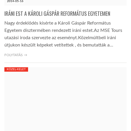
2014-05-16
IRÁNI EST A KÁROLI GÁSPÁR REFORMÁTUS EGYETEMEN
Nagy érdeklődés kísérte a Károli Gáspár Református
Egyetem dísztermében rendezett iráni estet.Az MSE Tours
utazási iroda szervezte az eseményt.Közelmúltbeli iráni
útjukon készült képeket vetítettek , és bemutatták a…
FOLYTATÁS →
KÖZEL-KELET