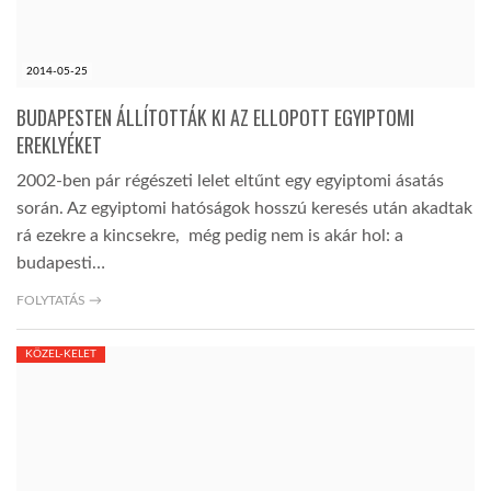
2014-05-25
BUDAPESTEN ÁLLÍTOTTÁK KI AZ ELLOPOTT EGYIPTOMI
EREKLYÉKET
2002-ben pár régészeti lelet eltűnt egy egyiptomi ásatás
során. Az egyiptomi hatóságok hosszú keresés után akadtak
rá ezekre a kincsekre, még pedig nem is akár hol: a
budapesti…
FOLYTATÁS →
KÖZEL-KELET