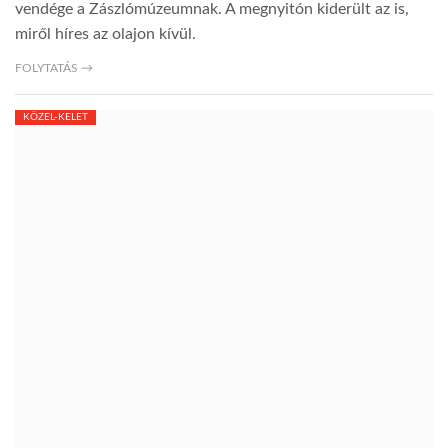
vendége a Zászlómúzeumnak. A megnyitón kiderült az is,
miről híres az olajon kívül.
FOLYTATÁS →
KÖZEL-KELET