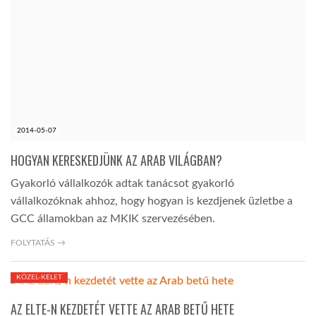
2014-05-07
HOGYAN KERESKEDJÜNK AZ ARAB VILÁGBAN?
Gyakorló vállalkozók adtak tanácsot gyakorló
vállalkozóknak ahhoz, hogy hogyan is kezdjenek üzletbe a
GCC államokban az MKIK szervezésében.
FOLYTATÁS →
KÖZEL-KELET
2014-03-24
AZ ELTE-N KEZDETÉT VETTE AZ ARAB BETŰ HETE