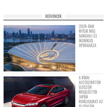
KEDVENCEK
2026-BAN
NYÍLIK MEG
SANGHAJ ÚJ
IKONIKUS
OPERAHÁZA
A KÍNAI
AUTÓGYÁRTÓK
ELŐSZÖR
MEGELŐZTÉK
JAPÁN
RIVÁLISAIKAT AZ
EU PIACÁN