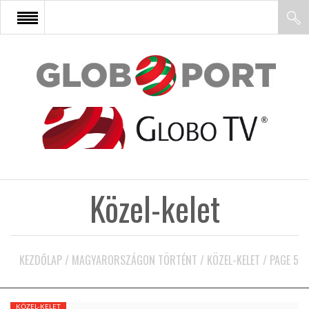
FŐOLDAL
AFRIKA
EURÓPA
Közel-kelet
ÁZSIA
ÉSZAK-AMERIKA
KEZDŐLAP
/
MAGYARORSZÁGON TÖRTÉNT
/
KÖZEL-KELET
/
PAGE 5
LATIN-AMERIKA
KÖZEL-KELET