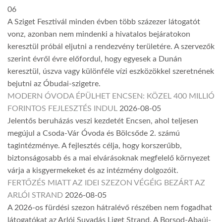
06
A Sziget Fesztivál minden évben több százezer látogatót
vonz, azonban nem mindenki a hivatalos bejáratokon
keresztül próbál eljutni a rendezvény területére. A szervezők
szerint évről évre előfordul, hogy egyesek a Dunán
keresztül, úszva vagy különféle vízi eszközökkel szeretnének
bejutni az Óbudai-szigetre.
MODERN ÓVODA ÉPÜLHET ENCSEN: KÖZEL 400 MILLIÓ
FORINTOS FEJLESZTÉS INDUL
2026-08-05
Jelentős beruházás veszi kezdetét Encsen, ahol teljesen
megújul a Csoda-Vár Óvoda és Bölcsőde 2. számú
tagintézménye. A fejlesztés célja, hogy korszerűbb,
biztonságosabb és a mai elvárásoknak megfelelő környezet
várja a kisgyermekeket és az intézmény dolgozóit.
FERTŐZÉS MIATT AZ IDEI SZEZON VÉGÉIG BEZÁRT AZ
ARLÓI STRAND
2026-08-05
A 2026-os fürdési szezon hátralévő részében nem fogadhat
látogatókat az Arlói Suvadás Liget Strand. A Borsod-Abaúj-