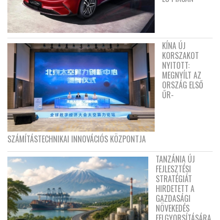
KÍNA ÚJ
KORSZAKOT
NYITOTT:
MEGNYÍLT AZ
ORSZÁG ELSŐ
ŰR-
SZÁMÍTÁSTECHNIKAI INNOVÁCIÓS KÖZPONTJA
TANZÁNIA ÚJ
FEJLESZTÉSI
STRATÉGIÁT
HIRDETETT A
GAZDASÁGI
NÖVEKEDÉS
FELGYORSÍTÁSÁRA