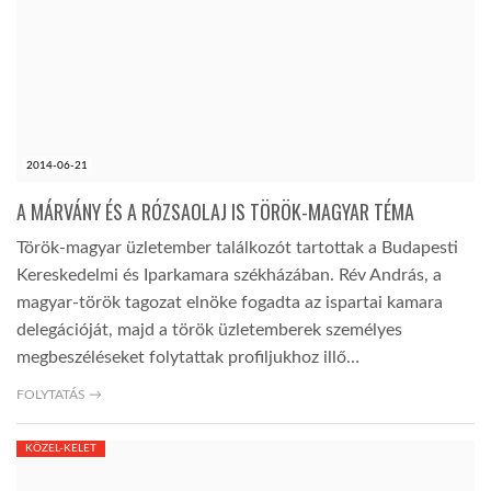
LATIMO.HU
GLOBOBOOK
2014-06-21
A MÁRVÁNY ÉS A RÓZSAOLAJ IS TÖRÖK-MAGYAR TÉMA
Török-magyar üzletember találkozót tartottak a Budapesti
Kereskedelmi és Iparkamara székházában. Rév András, a
magyar-török tagozat elnöke fogadta az ispartai kamara
delegációját, majd a török üzletemberek személyes
megbeszéléseket folytattak profiljukhoz illő…
FOLYTATÁS →
KÖZEL-KELET