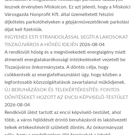
lesznek érvényben Miskolcon. Ez azt jelenti, hogy a Miskolci
Városgazda Nonprofit Kft. által üzemeltetett felszíni
díjköteles parkolóhelyeken a gépjárművezetőknek parkolási
díjat kell fizetniük.
INGYENES ESTI STRANDOLÁSSAL SEGÍTI A LAKOSOKAT
TISZAÚJVÁROS A HŐSÉG IDEJÉN
2026-08-04
A rendkívüli hőség és a megnövekedett energiaigény miatt
átmeneti energiatakarékossági intézkedéseket vezetett be
Tiszaújváros önkormányzata. A döntés célja, hogy
csökkentsék az energiafelhasználást úgy, hogy közben a
legfontosabb közszolgáltatások zavartalanul működjenek.
ÚJ BERUHÁZÁSOK ÉS TELEKÉRTÉKESÍTÉS: FONTOS
DÖNTÉSEKET HOZOTT AZ ENCSI KÉPVISELŐ-TESTÜLET
2026-08-04
Rendkívüli ülést tartott az encsi képviselő-testület, ahol
több, a város fejlődését érintő beruházásról és lakóövezeti
telkek értékesítéséről született döntés. Az önkormányzat
célja, hogy a rendelkezésre álló forrásokat a lehető