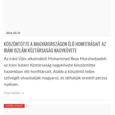
2014-03-21
KÖSZÖNTÖTTE A MAGYARORSZÁGON ÉLŐ HONFITRÁSAIT AZ
IRÁNI ISZLÁM KÖZTÁRSASÁG NAGYKÖVETE
Az iráni Újév alkalmából Mohammad Reza Morshedzadeh
az Iráni Iszlám Köztársaság nagykövete köszöntötte
hazánkban élő honfitársait. Alább a köszöntő teljes
szövegét olvashatják magyarul, és láthatják eredeti perzsa
nyelven.
FOLYTATÁS →
KÖZEL-KELET