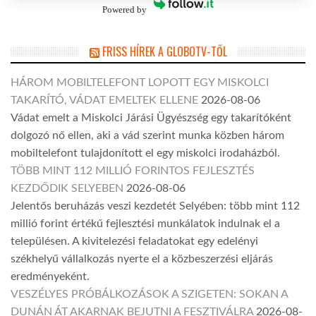
Powered by
FRISS HÍREK A GLOBOTV-TŐL
HÁROM MOBILTELEFONT LOPOTT EGY MISKOLCI
TAKARÍTÓ, VÁDAT EMELTEK ELLENE
2026-08-06
Vádat emelt a Miskolci Járási Ügyészség egy takarítóként
dolgozó nő ellen, aki a vád szerint munka közben három
mobiltelefont tulajdonított el egy miskolci irodaházból.
TÖBB MINT 112 MILLIÓ FORINTOS FEJLESZTÉS
KEZDŐDIK SELYEBEN
2026-08-06
Jelentős beruházás veszi kezdetét Selyében: több mint 112
millió forint értékű fejlesztési munkálatok indulnak el a
településen. A kivitelezési feladatokat egy edelényi
székhelyű vállalkozás nyerte el a közbeszerzési eljárás
eredményeként.
VESZÉLYES PRÓBÁLKOZÁSOK A SZIGETEN: SOKAN A
DUNÁN ÁT AKARNAK BEJUTNI A FESZTIVÁLRA
2026-08-