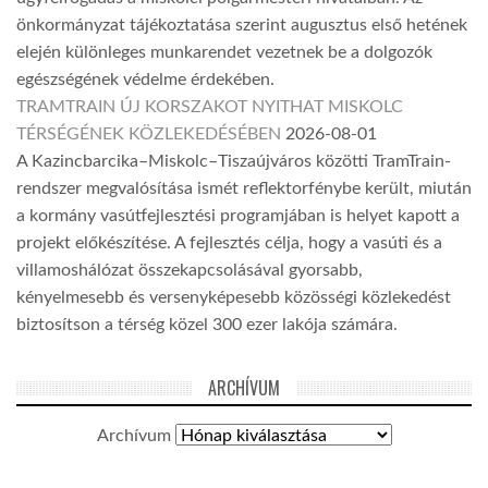
önkormányzat tájékoztatása szerint augusztus első hetének
elején különleges munkarendet vezetnek be a dolgozók
egészségének védelme érdekében.
TRAMTRAIN ÚJ KORSZAKOT NYITHAT MISKOLC
TÉRSÉGÉNEK KÖZLEKEDÉSÉBEN
2026-08-01
A Kazincbarcika–Miskolc–Tiszaújváros közötti TramTrain-
rendszer megvalósítása ismét reflektorfénybe került, miután
a kormány vasútfejlesztési programjában is helyet kapott a
projekt előkészítése. A fejlesztés célja, hogy a vasúti és a
villamoshálózat összekapcsolásával gyorsabb,
kényelmesebb és versenyképesebb közösségi közlekedést
biztosítson a térség közel 300 ezer lakója számára.
ARCHÍVUM
Archívum