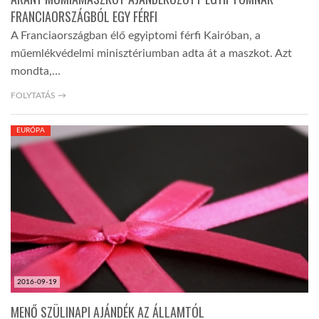
FRANCIAORSZÁGBÓL EGY FÉRFI
A Franciaországban élő egyiptomi férfi Kairóban, a
műemlékvédelmi minisztériumban adta át a maszkot. Azt
mondta,…
FOLYTATÁS →
EURÓPA
2016-09-19
MENŐ SZÜLINAPI AJÁNDÉK AZ ÁLLAMTÓL