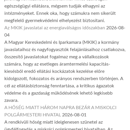
egészségügyi ellátásra, mégsem tudják elhagyni az
intézményeket. Ennek oka, hogy számukra nem sikerült
megfelelő gyermekvédelmi elhelyezést biztosítani.
Az MKIK javaslatai az energiaválságos időszakban
2026-08-
04
A Magyar Kereskedelmi és Iparkamara (MKIK) a kormány
javaslataihoz és nagyfogyasztók felajánlásaihoz csatlakozva,
összesítő javaslatokat fogalmaz meg a vállalkozások
számára, hogy az esetleges áramtermelési kapacitás-
kiesésből eredő ellátási kockázatok kezelése előre
kidolgozott, fokozatos és arányos rendszerben történjen. A
cél az ellátásbiztonság fenntartása, a kritikus ágazatok
védelme és a gazdaság működésének lehető legkisebb
zavara.
A HŐSÉG MIATT HÁROM NAPRA BEZÁR A MISKOLCI
POLGÁRMESTERI HIVATAL
2026-08-01
A rendkívüli hőség miatt ideiglenesen szünetel az
ügyfélfogadás a miskolci polgármesteri hivatalban. Az