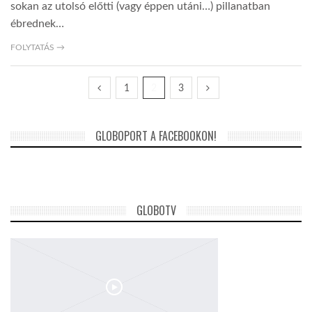
sokan az utolsó előtti (vagy éppen utáni…) pillanatban
ébrednek…
FOLYTATÁS →
1
2
3
GLOBOPORT A FACEBOOKON!
GLOBOTV