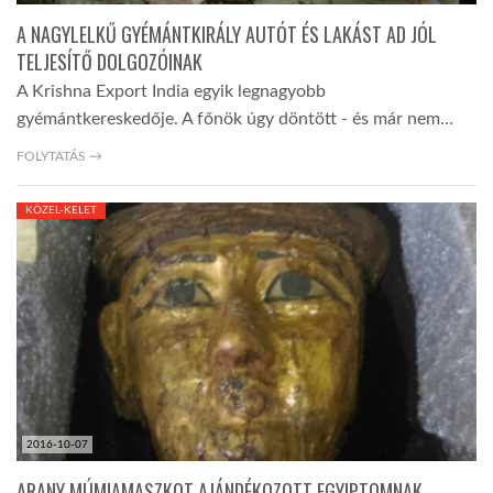
A NAGYLELKŰ GYÉMÁNTKIRÁLY AUTÓT ÉS LAKÁST AD JÓL
TELJESÍTŐ DOLGOZÓINAK
A Krishna Export India egyik legnagyobb
gyémántkereskedője. A főnök úgy döntött - és már nem…
FOLYTATÁS →
KÖZEL-KELET
2016-10-07
ARANY MÚMIAMASZKOT AJÁNDÉKOZOTT EGYIPTOMNAK