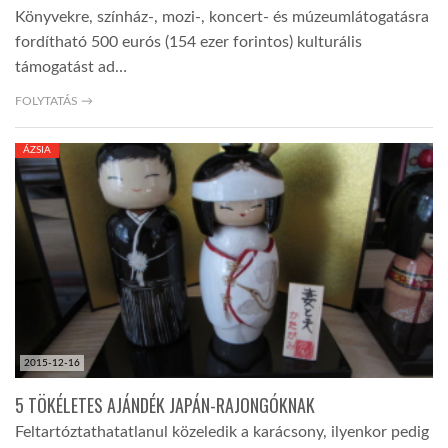
Könyvekre, színház-, mozi-, koncert- és múzeumlátogatásra
fordítható 500 eurós (154 ezer forintos) kulturális
támogatást ad…
FOLYTATÁS →
ÁZSIA
2015-12-16
5 TÖKÉLETES AJÁNDÉK JAPÁN-RAJONGÓKNAK
Feltartóztathatatlanul közeledik a karácsony, ilyenkor pedig