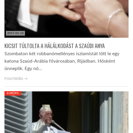
2017-01-12
KICSIT TÚLTOLTA A HÁLÁLKODÁST A SZAÚDI ANYA
Szombaton két robbanómellényes iszlamistát lőtt le egy
katona Szaúd-Arábia fővárosában, Rijádban. Hősként
ünneplik. Egy nő…
FOLYTATÁS →
EURÓPA