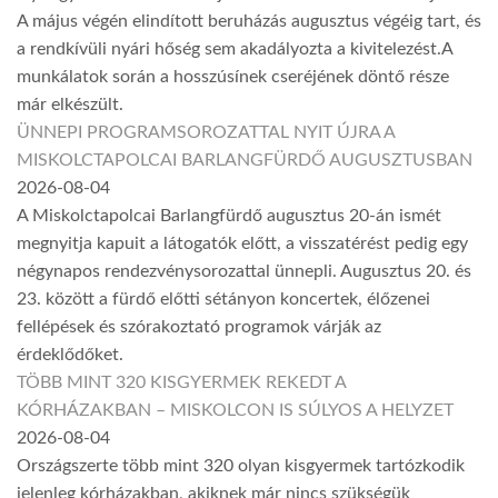
A május végén elindított beruházás augusztus végéig tart, és
a rendkívüli nyári hőség sem akadályozta a kivitelezést.A
munkálatok során a hosszúsínek cseréjének döntő része
már elkészült.
ÜNNEPI PROGRAMSOROZATTAL NYIT ÚJRA A
MISKOLCTAPOLCAI BARLANGFÜRDŐ AUGUSZTUSBAN
2026-08-04
A Miskolctapolcai Barlangfürdő augusztus 20-án ismét
megnyitja kapuit a látogatók előtt, a visszatérést pedig egy
négynapos rendezvénysorozattal ünnepli. Augusztus 20. és
23. között a fürdő előtti sétányon koncertek, élőzenei
fellépések és szórakoztató programok várják az
érdeklődőket.
TÖBB MINT 320 KISGYERMEK REKEDT A
KÓRHÁZAKBAN – MISKOLCON IS SÚLYOS A HELYZET
2026-08-04
Országszerte több mint 320 olyan kisgyermek tartózkodik
jelenleg kórházakban, akiknek már nincs szükségük