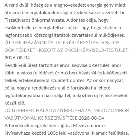
A rendkívüli hőség és a megnövekedett energiaigény miatt
átmeneti energiatakarékossági intézkedéseket vezetett be
Tiszaújváros önkormányzata. A döntés célja, hogy
csökkentsék az energiafelhasználást úgy, hogy közben a
legfontosabb közszolgáltatások zavartalanul működjenek.
ÚJ BERUHÁZÁSOK ÉS TELEKÉRTÉKESÍTÉS: FONTOS
DÖNTÉSEKET HOZOTT AZ ENCSI KÉPVISELŐ-TESTÜLET
2026-08-04
Rendkívüli ülést tartott az encsi képviselő-testület, ahol
több, a város fejlődését érintő beruházásról és lakóövezeti
telkek értékesítéséről született döntés. Az önkormányzat
célja, hogy a rendelkezésre álló forrásokat a lehető
leghatékonyabban használja fel, miközben új fejlesztéseket
készít elő.
JÓ ÜTEMBEN HALAD A NYÍREGYHÁZA–MEZŐZOMBOR
VASÚTVONAL KORSZERŰSÍTÉSE
2026-08-04
A terveknek megfelelően zajlik a Mezőzombor és
Nyíregyháza közötti 100c jelű vasútvonal kiemelt felújítása.