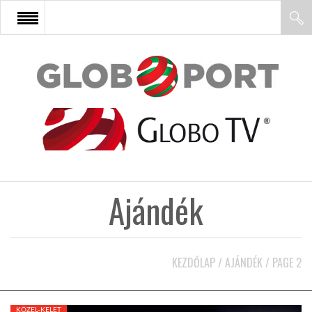
FŐOLDAL
AFRIKA
EURÓPA
Ajándék
ÁZSIA
ÉSZAK-AMERIKA
KEZDŐLAP
/
AJÁNDÉK
/
PAGE 2
LATIN-AMERIKA
KÖZEL-KELET