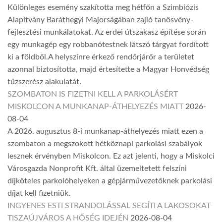
Különleges esemény szakította meg hétfőn a Szimbiózis
Alapítvány Baráthegyi Majorságában zajló tanösvény-
fejlesztési munkálatokat. Az erdei útszakasz építése során
egy munkagép egy robbanótestnek látszó tárgyat fordított
ki a földből.A helyszínre érkező rendőrjárőr a területet
azonnal biztosította, majd értesítette a Magyar Honvédség
tűzszerész alakulatát.
SZOMBATON IS FIZETNI KELL A PARKOLÁSÉRT
MISKOLCON A MUNKANAP-ÁTHELYEZÉS MIATT
2026-
08-04
A 2026. augusztus 8-i munkanap-áthelyezés miatt ezen a
szombaton a megszokott hétköznapi parkolási szabályok
lesznek érvényben Miskolcon. Ez azt jelenti, hogy a Miskolci
Városgazda Nonprofit Kft. által üzemeltetett felszíni
díjköteles parkolóhelyeken a gépjárművezetőknek parkolási
díjat kell fizetniük.
INGYENES ESTI STRANDOLÁSSAL SEGÍTI A LAKOSOKAT
TISZAÚJVÁROS A HŐSÉG IDEJÉN
2026-08-04