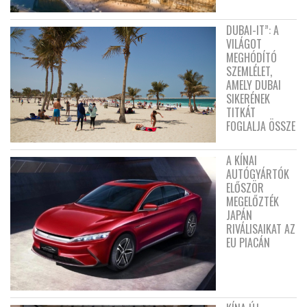
DUBAI-IT”: A
VILÁGOT
MEGHÓDÍTÓ
SZEMLÉLET,
AMELY DUBAI
SIKERÉNEK
TITKÁT
FOGLALJA ÖSSZE
A KÍNAI
AUTÓGYÁRTÓK
ELŐSZÖR
MEGELŐZTÉK
JAPÁN
RIVÁLISAIKAT AZ
EU PIACÁN