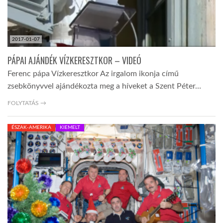
2017-01-07
PÁPAI AJÁNDÉK VÍZKERESZTKOR – VIDEÓ
Ferenc pápa Vízkeresztkor Az irgalom ikonja című
zsebkönyvvel ajándékozta meg a híveket a Szent Péter…
FOLYTATÁS →
ÉSZAK-AMERIKA
KIEMELT