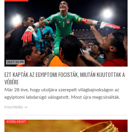
KÖZEL-KELET
AUSZTRÁLIA
A VILÁG ITTHON
2017-10-09
MÉDIA
EZT KAPTÁK AZ EGYIPTOMI FOCISTÁK, MIUTÁN KIJUTOTTAK A
VÉBÉRE
Már 28 éve, hogy utoljára szerepelt világbajnokságon az
egyiptomi labdarúgó válogatott. Most újra megcsinálták.
GLOBOTV BP
FOLYTATÁS →
KÖZEL-KELET
HÍR3D