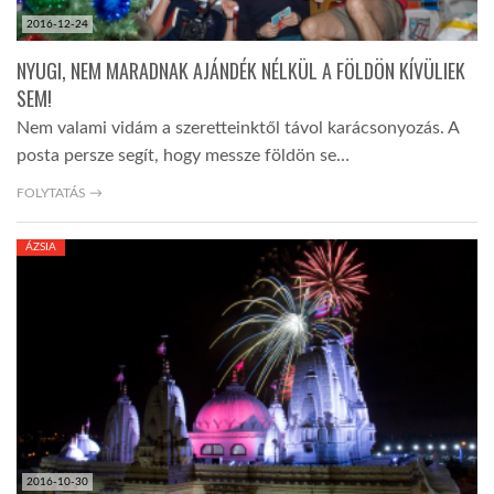
2016-12-24
NYUGI, NEM MARADNAK AJÁNDÉK NÉLKÜL A FÖLDÖN KÍVÜLIEK
SEM!
Nem valami vidám a szeretteinktől távol karácsonyozás. A
posta persze segít, hogy messze földön se…
FOLYTATÁS →
ÁZSIA
2016-10-30