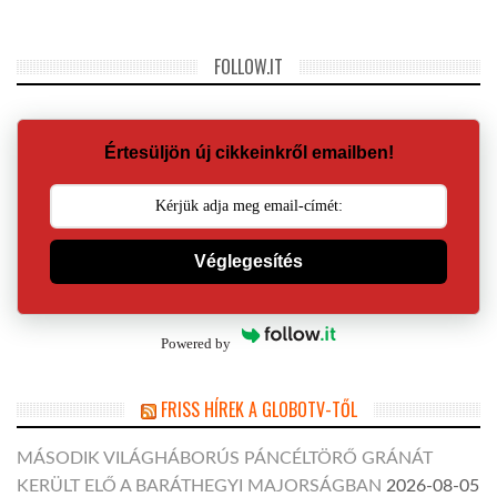
FOLLOW.IT
Értesüljön új cikkeinkről emailben!
Véglegesítés
Powered by
FRISS HÍREK A GLOBOTV-TŐL
MÁSODIK VILÁGHÁBORÚS PÁNCÉLTÖRŐ GRÁNÁT
KERÜLT ELŐ A BARÁTHEGYI MAJORSÁGBAN
2026-08-05