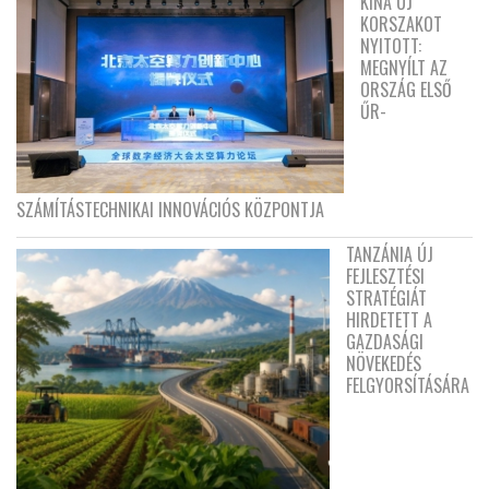
KÍNA ÚJ
KORSZAKOT
NYITOTT:
MEGNYÍLT AZ
ORSZÁG ELSŐ
ŰR-
SZÁMÍTÁSTECHNIKAI INNOVÁCIÓS KÖZPONTJA
TANZÁNIA ÚJ
FEJLESZTÉSI
STRATÉGIÁT
HIRDETETT A
GAZDASÁGI
NÖVEKEDÉS
FELGYORSÍTÁSÁRA