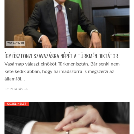
LATIMO.HU
GLOBOBOOK
2017-02-10
ÍGY ÖSZTÖNZI SZAVAZÁSRA NÉPÉT A TÜRKMÉN DIKTÁTOR
Vasárnap választ elnököt Türkmenisztán. Bár senki nem
kételkedik abban, hogy harmadszorra is megszerzi az
államfői…
FOLYTATÁS →
KÖZEL-KELET