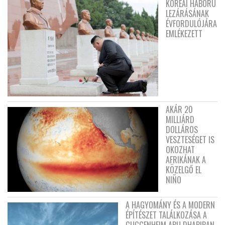
KOREAI HÁBORÚ
LEZÁRÁSÁNAK
ÉVFORDULÓJÁRA
EMLÉKEZETT
AKÁR 20
MILLIÁRD
DOLLÁROS
VESZTESÉGET IS
OKOZHAT
AFRIKÁNAK A
KÖZELGŐ EL
NIÑO
A HAGYOMÁNY ÉS A MODERN
ÉPÍTÉSZET TALÁLKOZÁSA A