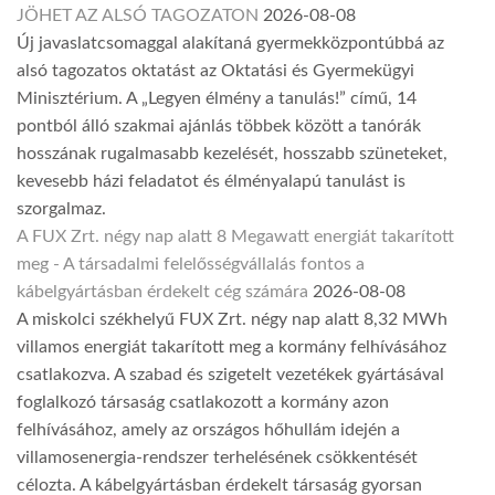
JÖHET AZ ALSÓ TAGOZATON
2026-08-08
Új javaslatcsomaggal alakítaná gyermekközpontúbbá az
alsó tagozatos oktatást az Oktatási és Gyermekügyi
Minisztérium. A „Legyen élmény a tanulás!” című, 14
pontból álló szakmai ajánlás többek között a tanórák
hosszának rugalmasabb kezelését, hosszabb szüneteket,
kevesebb házi feladatot és élményalapú tanulást is
szorgalmaz.
A FUX Zrt. négy nap alatt 8 Megawatt energiát takarított
meg - A társadalmi felelősségvállalás fontos a
kábelgyártásban érdekelt cég számára
2026-08-08
A miskolci székhelyű FUX Zrt. négy nap alatt 8,32 MWh
villamos energiát takarított meg a kormány felhívásához
csatlakozva. A szabad és szigetelt vezetékek gyártásával
foglalkozó társaság csatlakozott a kormány azon
felhívásához, amely az országos hőhullám idején a
villamosenergia-rendszer terhelésének csökkentését
célozta. A kábelgyártásban érdekelt társaság gyorsan