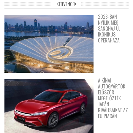
KEDVENCEK
2026-BAN
NYÍLIK MEG
SANGHAJ ÚJ
IKONIKUS
OPERAHÁZA
A KÍNAI
AUTÓGYÁRTÓK
ELŐSZÖR
MEGELŐZTÉK
JAPÁN
RIVÁLISAIKAT AZ
EU PIACÁN