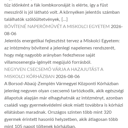
tűz időnként a fák lombkoronáját is elérte, így a füst
messziről is jól látható volt. A környéken jelentős számban
találhatók szőlőültetvények, […]
BŐVÍTENÉ NAPERŐMŰVÉT A MISKOLCI EGYETEM
2026-
08-06
Jelentős energetikai fejlesztést tervez a Miskolci Egyetem:
az intézmény bővítené a jelenlegi napelemes rendszerét,
hogy még nagyobb arányban fedezhesse saját
villamosenergia-igényét megújuló forrásból.
NEGYVEN CSECSEMŐ VÁRJA A HAZAJUTÁST A
MISKOLCI KÓRHÁZBAN
2026-08-06
A Borsod-Abaúj-Zemplén Vármegyei Központi Kórházban
jelenleg negyven olyan csecsemő tartózkodik, akik egészségi
állapotuk alapján már elhagyhatnák az intézményt, azonban
családi vagy gyermekvédelmi okok miatt továbbra is kórházi
ellátásban maradnak. Országos szinten több mint 320
gyermek érintett hasonló helyzetben, akik átlagosan több
mint 105 napot töltenek kórházban.