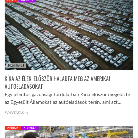
LATIMO.HU
GLOBOBOOK
2024-06-18
KÍNA AZ ÉLEN: ELŐSZÖR HALADTA MEG AZ AMERIKAI
AUTÓELADÁSOKAT
Egy jelentős gazdasági fordulatban Kína először megelőzte
az Egyesült Államokat az autóeladások terén, ami azt…
FOLYTATÁS →
AFRIKA
KIEMELT