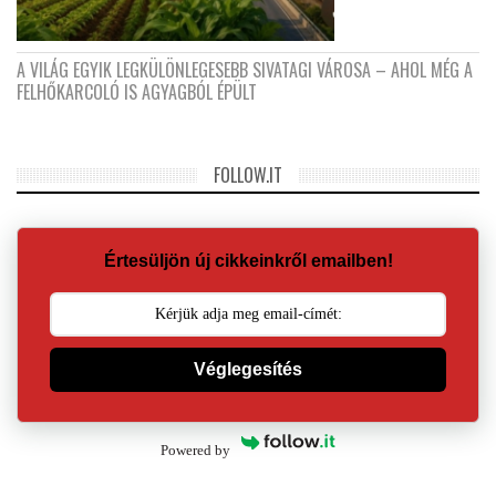
A VILÁG EGYIK LEGKÜLÖNLEGESEBB SIVATAGI VÁROSA – AHOL MÉG A
FELHŐKARCOLÓ IS AGYAGBÓL ÉPÜLT
FOLLOW.IT
Értesüljön új cikkeinkről emailben!
Véglegesítés
Powered by