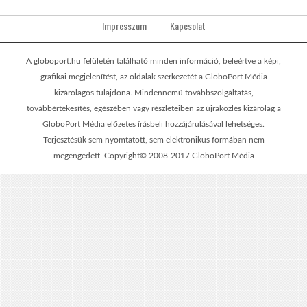
Impresszum
Kapcsolat
A globoport.hu felületén található minden információ, beleértve a képi,
grafikai megjelenítést, az oldalak szerkezetét a GloboPort Média
kizárólagos tulajdona. Mindennemű továbbszolgáltatás,
továbbértékesítés, egészében vagy részleteiben az újraközlés kizárólag a
GloboPort Média előzetes írásbeli hozzájárulásával lehetséges.
Terjesztésük sem nyomtatott, sem elektronikus formában nem
megengedett. Copyright© 2008-2017 GloboPort Média