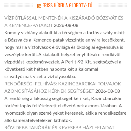
FRISS HÍREK A GLOBOTV-TŐL
VÍZPÓTLÁSSAL MENTENÉK A KISZÁRADÓ BÓZSVÁT ÉS
A KEMENCE-PATAKOT
2026-08-08
Komoly vízhiány alakult ki a térségben a tartós aszály miatt:
a Bózsva és a Kemence-patak vízszintje annyira lecsökkent,
hogy már a vízfolyások élővilága és ökológiai egyensúlya is
veszélybe került.A kialakult helyzet enyhítésére rendkívüli
vízpótlást kezdeményeztek. A Perlit-92 Kft. segítségével a
következő két hétben naponta két alkalommal
szivattyúznak vizet a vízfolyásokba.
RENDŐRSÉGI FELHÍVÁS: KAZINCBARCIKAI TOLVAJOK
AZONOSÍTÁSÁHOZ KÉRNEK SEGÍTSÉGET
2026-08-08
A rendőrség a lakosság segítségét kéri két, Kazincbarcikán
történt lopás feltételezett elkövetőinek azonosításában. A
nyomozók olyan személyeket keresnek, akik a rendelkezésre
álló kamerafelvételeken láthatók.
RÖVIDEBB TANÓRÁK ÉS KEVESEBB HÁZI FELADAT