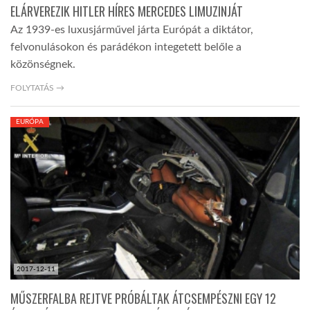
ELÁRVEREZIK HITLER HÍRES MERCEDES LIMUZINJÁT
Az 1939-es luxusjárművel járta Európát a diktátor,
felvonulásokon és parádékon integetett belőle a
közönségnek.
FOLYTATÁS →
EURÓPA
2017-12-11
MŰSZERFALBA REJTVE PRÓBÁLTAK ÁTCSEMPÉSZNI EGY 12