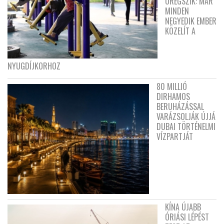
ÖREGSZIK: MÁR
MINDEN
NEGYEDIK EMBER
KÖZELÍT A
NYUGDÍJKORHOZ
80 MILLIÓ
DIRHAMOS
BERUHÁZÁSSAL
VARÁZSOLJÁK ÚJJÁ
DUBAI TÖRTÉNELMI
VÍZPARTJÁT
KÍNA ÚJABB
ÓRIÁSI LÉPÉST