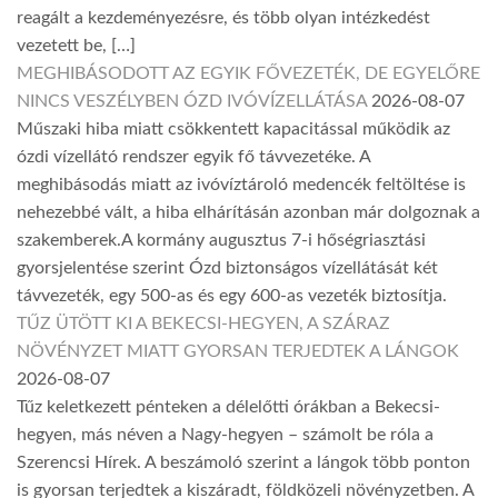
reagált a kezdeményezésre, és több olyan intézkedést
vezetett be, […]
MEGHIBÁSODOTT AZ EGYIK FŐVEZETÉK, DE EGYELŐRE
NINCS VESZÉLYBEN ÓZD IVÓVÍZELLÁTÁSA
2026-08-07
Műszaki hiba miatt csökkentett kapacitással működik az
ózdi vízellátó rendszer egyik fő távvezetéke. A
meghibásodás miatt az ivóvíztároló medencék feltöltése is
nehezebbé vált, a hiba elhárításán azonban már dolgoznak a
szakemberek.A kormány augusztus 7-i hőségriasztási
gyorsjelentése szerint Ózd biztonságos vízellátását két
távvezeték, egy 500-as és egy 600-as vezeték biztosítja.
TŰZ ÜTÖTT KI A BEKECSI-HEGYEN, A SZÁRAZ
NÖVÉNYZET MIATT GYORSAN TERJEDTEK A LÁNGOK
2026-08-07
Tűz keletkezett pénteken a délelőtti órákban a Bekecsi-
hegyen, más néven a Nagy-hegyen – számolt be róla a
Szerencsi Hírek. A beszámoló szerint a lángok több ponton
is gyorsan terjedtek a kiszáradt, földközeli növényzetben. A