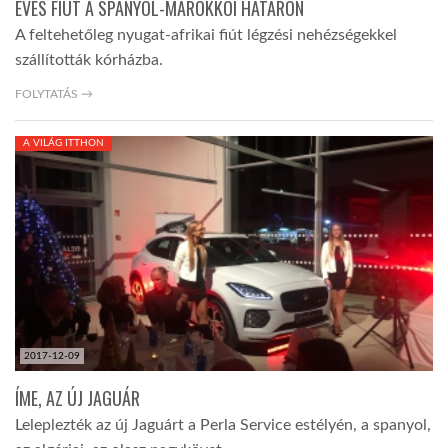
ÉVES FIÚT A SPANYOL-MAROKKÓI HATÁRON
A feltehetőleg nyugat-afrikai fiút légzési nehézségekkel
szállították kórházba.
FOLYTATÁS →
A VILÁG ITTHON
2017-12-09
ÍME, AZ ÚJ JAGUÁR
Leleplezték az új Jaguárt a Perla Service estélyén, a spanyol,