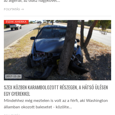
az algériai, az olasz nagykövet…
FOLYTATÁS →
ÉSZAK-AMERIKA
2017-11-26
SZEX KÖZBEN KARAMBOLOZOTT RÉSZEGEN, A HÁTSÓ ÜLÉSEN
EGY GYEREKKEL
Mindehhez még meztelen is volt az a férfi, aki Washington
államban okozott balesetet - közölte…