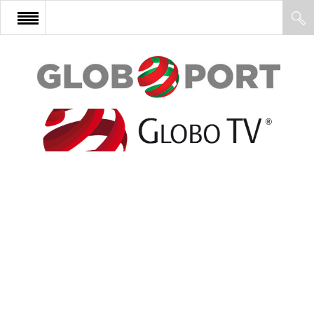
FŐOLDAL
AFRIKA
EURÓPA
ÁZSIA
ÉSZAK-AMERIKA
LATIN-AMERIKA