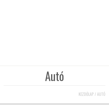
KÖZEL-KELET
AUSZTRÁLIA
A VILÁG ITTHON
MÉDIA
Autó
GLOBOTV BP
KEZDŐLAP
/
AUTÓ
HÍR3D