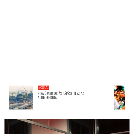
KÖZEL-KELET
AUSZTRÁLIA
A VILÁG ITTHON
MÉDIA
ÁZSIA
KÍNA ÚJABB ÓRIÁSI LÉPÉST TESZ AZ
ATOMENERGIA…
GLOBOTV BP
HÍR3D