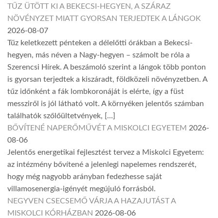
TŰZ ÜTÖTT KI A BEKECSI-HEGYEN, A SZÁRAZ
NÖVÉNYZET MIATT GYORSAN TERJEDTEK A LÁNGOK
2026-08-07
Tűz keletkezett pénteken a délelőtti órákban a Bekecsi-
hegyen, más néven a Nagy-hegyen – számolt be róla a
Szerencsi Hírek. A beszámoló szerint a lángok több ponton
is gyorsan terjedtek a kiszáradt, földközeli növényzetben. A
tűz időnként a fák lombkoronáját is elérte, így a füst
messziről is jól látható volt. A környéken jelentős számban
találhatók szőlőültetvények, […]
BŐVÍTENÉ NAPERŐMŰVÉT A MISKOLCI EGYETEM
2026-
08-06
Jelentős energetikai fejlesztést tervez a Miskolci Egyetem:
az intézmény bővítené a jelenlegi napelemes rendszerét,
hogy még nagyobb arányban fedezhesse saját
villamosenergia-igényét megújuló forrásból.
NEGYVEN CSECSEMŐ VÁRJA A HAZAJUTÁST A
MISKOLCI KÓRHÁZBAN
2026-08-06