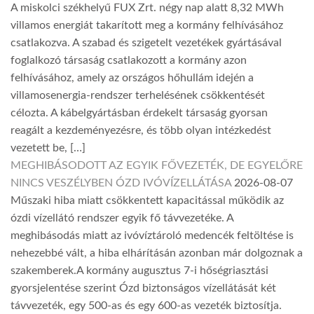
A miskolci székhelyű FUX Zrt. négy nap alatt 8,32 MWh
villamos energiát takarított meg a kormány felhívásához
csatlakozva. A szabad és szigetelt vezetékek gyártásával
foglalkozó társaság csatlakozott a kormány azon
felhívásához, amely az országos hőhullám idején a
villamosenergia-rendszer terhelésének csökkentését
célozta. A kábelgyártásban érdekelt társaság gyorsan
reagált a kezdeményezésre, és több olyan intézkedést
vezetett be, […]
MEGHIBÁSODOTT AZ EGYIK FŐVEZETÉK, DE EGYELŐRE
NINCS VESZÉLYBEN ÓZD IVÓVÍZELLÁTÁSA
2026-08-07
Műszaki hiba miatt csökkentett kapacitással működik az
ózdi vízellátó rendszer egyik fő távvezetéke. A
meghibásodás miatt az ivóvíztároló medencék feltöltése is
nehezebbé vált, a hiba elhárításán azonban már dolgoznak a
szakemberek.A kormány augusztus 7-i hőségriasztási
gyorsjelentése szerint Ózd biztonságos vízellátását két
távvezeték, egy 500-as és egy 600-as vezeték biztosítja.