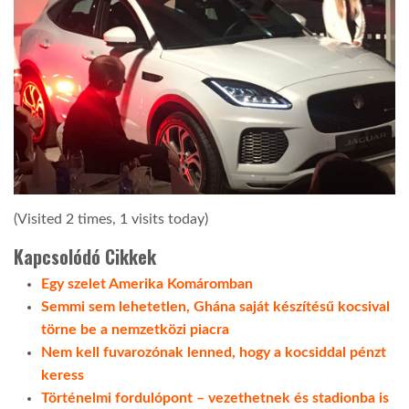
(Visited 2 times, 1 visits today)
Kapcsolódó Cikkek
Egy szelet Amerika Komáromban
Semmi sem lehetetlen, Ghána saját készítésű kocsival
törne be a nemzetközi piacra
Nem kell fuvarozónak lenned, hogy a kocsiddal pénzt
keress
Történelmi fordulópont – vezethetnek és stadionba is