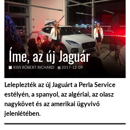
TROPICALMAGAZIN
GLOBOTV
Íme, az új Jaguár
AFRIKA TUDÁSTÁR
A NAP SZÉPE
KISS RÓBERT RICHARD
2017-12-09
Leleplezték az új Jaguárt a Perla Service
LINKTR.EE
estélyén, a spanyol, az algériai, az olasz
nagykövet és az amerikai ügyvivő
GLOBOZSARU
jelenlétében.
DOBRAVERO.HU