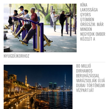
KÍNA
LAKOSSÁGA
GYORS
ÜTEMBEN
ÖREGSZIK: MÁR
MINDEN
NEGYEDIK EMBER
KÖZELÍT A
NYUGDÍJKORHOZ
80 MILLIÓ
DIRHAMOS
BERUHÁZÁSSAL
VARÁZSOLJÁK ÚJJÁ
DUBAI TÖRTÉNELMI
VÍZPARTJÁT