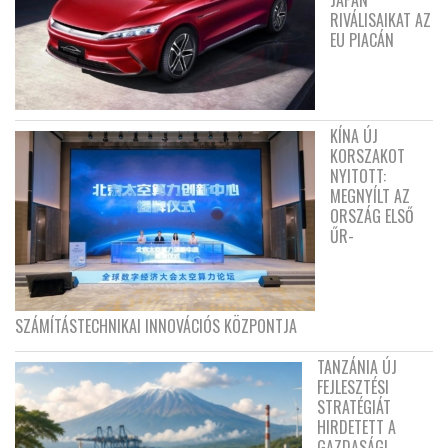
RIVÁLISAIKAT AZ
EU PIACÁN
KÍNA ÚJ
KORSZAKOT
NYITOTT:
MEGNYÍLT AZ
ORSZÁG ELSŐ
ŰR-
SZÁMÍTÁSTECHNIKAI INNOVÁCIÓS KÖZPONTJA
TANZÁNIA ÚJ
FEJLESZTÉSI
STRATÉGIÁT
HIRDETETT A
GAZDASÁGI