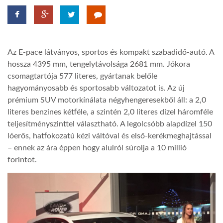
LATIMO.HU
Az E-pace látványos, sportos és kompakt szabadidő-autó. A
GLOBOBOOK
hossza 4395 mm, tengelytávolsága 2681 mm. Jókora
csomagtartója 577 literes, gyártanak belőle
hagyományosabb és sportosabb változatot is. Az új
prémium SUV motorkínálata négyhengeresekből áll: a 2,0
literes benzines kétféle, a szintén 2,0 literes dízel háromféle
teljesítményszinttel választható. A legolcsóbb alapdízel 150
lóerős, hatfokozatú kézi váltóval és első-kerékmeghajtással
– ennek az ára éppen hogy alulról súrolja a 10 millió
forintot.