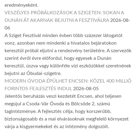
eredményeként.
VESZÉLYES PRÓBÁLKOZÁSOK A SZIGETEN: SOKAN A
DUNÁN ÁT AKARNAK BEJUTNI A FESZTIVÁLRA
2026-08-
06
A Sziget Fesztivál minden évben több százezer látogatót
vonz, azonban nem mindenki a hivatalos bejáratokon
keresztül próbál eljutni a rendezvény területére. A szervezők
szerint évről évre előfordul, hogy egyesek a Dunán
keresztül, úszva vagy különféle vízi eszközökkel szeretnének
bejutni az Óbudai-szigetre.
MODERN ÓVODA ÉPÜLHET ENCSEN: KÖZEL 400 MILLIÓ
FORINTOS FEJLESZTÉS INDUL
2026-08-05
Jelentős beruházás veszi kezdetét Encsen, ahol teljesen
megújul a Csoda-Vár Óvoda és Bölcsőde 2. számú
tagintézménye. A fejlesztés célja, hogy korszerűbb,
biztonságosabb és a mai elvárásoknak megfelelő környezet
várja a kisgyermekeket és az intézmény dolgozóit.