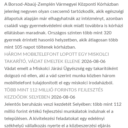
A Borsod-Abaúj-Zemplén Vármegyei Központi Kórházban
jelenleg negyven olyan csecsemő tartózkodik, akik egészségi
állapotuk alapján már elhagyhatnák az intézményt, azonban
családi vagy gyermekvédelmi okok miatt továbbra is kórházi
ellátásban maradnak. Országos szinten több mint 320
gyermek érintett hasonló helyzetben, akik átlagosan több
mint 105 napot töltenek kórházban.
HÁROM MOBILTELEFONT LOPOTT EGY MISKOLCI
TAKARÍTÓ, VÁDAT EMELTEK ELLENE
2026-08-06
Vádat emelt a Miskolci Járási Ügyészség egy takarítóként
dolgozó nő ellen, aki a vád szerint munka közben három
mobiltelefont tulajdonított el egy miskolci irodaházból.
TÖBB MINT 112 MILLIÓ FORINTOS FEJLESZTÉS
KEZDŐDIK SELYEBEN
2026-08-06
Jelentős beruházás veszi kezdetét Selyében: több mint 112
millió forint értékű fejlesztési munkálatok indulnak el a
településen. A kivitelezési feladatokat egy edelényi
székhelyű vállalkozás nyerte el a közbeszerzési eljárás