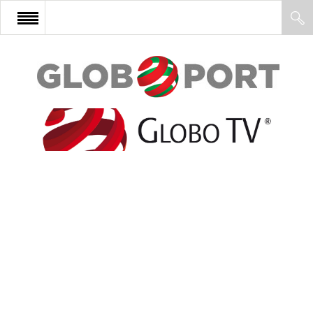
FŐOLDAL
AFRIKA
EURÓPA
ÁZSIA
ÉSZAK-AMERIKA
LATIN-AMERIKA