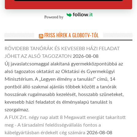
Powered by
FRISS HÍREK A GLOBOTV-TŐL
RÖVIDEBB TANÓRÁK ÉS KEVESEBB HÁZI FELADAT
JÖHET AZ ALSÓ TAGOZATON
2026-08-08
Új javaslatcsomaggal alakítaná gyermekközpontúbbá az
alsó tagozatos oktatást az Oktatási és Gyermekügyi
Minisztérium. A „Legyen élmény a tanulás!” című, 14
pontból álló szakmai ajánlás többek között a tanórák
hosszának rugalmasabb kezelését, hosszabb szüneteket,
kevesebb házi feladatot és élményalapú tanulást is
szorgalmaz.
A FUX Zrt. négy nap alatt 8 Megawatt energiát takarított
meg - A társadalmi felelősségvállalás fontos a
kábelgyártásban érdekelt cég számára
2026-08-08