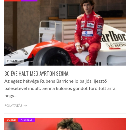
KÖZEL-KELET
AUSZTRÁLIA
A VILÁG ITTHON
2024-05-28
MÉDIA
30 ÉVE HALT MEG AYRTON SENNA
Az egész hétvége Rubens Barrichello baljós, ijesztő
balesetével indult. Senna különös gondot fordított arra,
hogy…
GLOBOTV BP
FOLYTATÁS →
EGYÉB
KIEMELT
HÍR3D