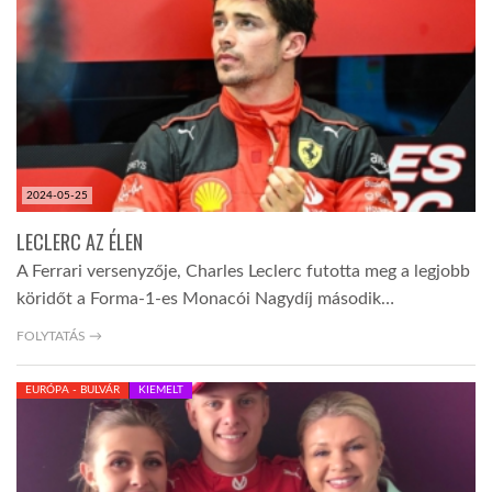
TROPICALMAGAZIN
GLOBOTV
AFRIKA TUDÁSTÁR
2024-05-25
LECLERC AZ ÉLEN
A NAP SZÉPE
A Ferrari versenyzője, Charles Leclerc futotta meg a legjobb
köridőt a Forma-1-es Monacói Nagydíj második…
LINKTR.EE
FOLYTATÁS →
EURÓPA - BULVÁR
KIEMELT
GLOBOZSARU
DOBRAVERO.HU