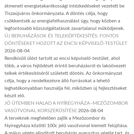
átmeneti energiatakarékossági intézkedéseket vezetett be
Tiszaújváros önkormányzata. A döntés célja, hogy
csökkentsék az energiafelhasználást úgy, hogy közben a
legfontosabb közszolgáltatások zavartalanul működjenek.
ÚJ BERUHÁZÁSOK ÉS TELEKÉRTÉKESÍTÉS: FONTOS
DÖNTÉSEKET HOZOTT AZ ENCSI KÉPVISELŐ-TESTÜLET
2026-08-04
Rendkívüli ülést tartott az encsi képviselő-testület, ahol
több, a város fejlődését érintő beruházásról és lakóövezeti
telkek értékesítéséről született döntés. Az önkormányzat
célja, hogy a rendelkezésre álló forrásokat a lehető
leghatékonyabban használja fel, miközben új fejlesztéseket
készít elő.
JÓ ÜTEMBEN HALAD A NYÍREGYHÁZA–MEZŐZOMBOR
VASÚTVONAL KORSZERŰSÍTÉSE
2026-08-04
A terveknek megfelelően zajlik a Mezőzombor és
Nyíregyháza közötti 100c jelű vasútvonal kiemelt felújítása.
A május végén elindított beruházás augusztus végéig tart, és