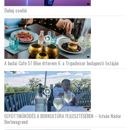
Dubaj csodái
A budai Cafe 57 Blue étterem 6. a Tripadvisor budapesti listáján
EGYÜTTMŰKÖDÉS A BORKULTÚRA FEJLESZTÉSÉBEN – István Nádor
Borlovagrend