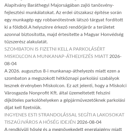
Alapítvány Baráthegyi Majorságában zajló tanösvény-
fejlesztési munkálatokat. Az erdei útszakasz építése során
egy munkagép egy robbanótestnek látszó tárgyat fordított
ki a földből.A helyszínre érkező rendőrjárőr a területet
azonnal biztosította, majd értesítette a Magyar Honvédség
tűzszerész alakulatát.
SZOMBATON IS FIZETNI KELL A PARKOLÁSÉRT
MISKOLCON A MUNKANAP-ÁTHELYEZÉS MIATT
2026-
08-04
A 2026. augusztus 8-i munkanap-áthelyezés miatt ezen a
szombaton a megszokott hétköznapi parkolási szabályok
lesznek érvényben Miskolcon. Ez azt jelenti, hogy a Miskolci
Városgazda Nonprofit Kft. által üzemeltetett felszíni
díjköteles parkolóhelyeken a gépjárművezetőknek parkolási
díjat kell fizetniük.
INGYENES ESTI STRANDOLÁSSAL SEGÍTI A LAKOSOKAT
TISZAÚJVÁROS A HŐSÉG IDEJÉN
2026-08-04
A rendkívüli hőség és a megnövekedett energiaigény miatt