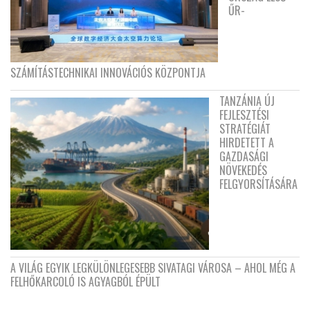
ŰR-
SZÁMÍTÁSTECHNIKAI INNOVÁCIÓS KÖZPONTJA
TANZÁNIA ÚJ
FEJLESZTÉSI
STRATÉGIÁT
HIRDETETT A
GAZDASÁGI
NÖVEKEDÉS
FELGYORSÍTÁSÁRA
A VILÁG EGYIK LEGKÜLÖNLEGESEBB SIVATAGI VÁROSA – AHOL MÉG A
FELHŐKARCOLÓ IS AGYAGBÓL ÉPÜLT