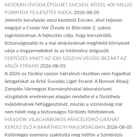
MODERN ÓVODA ÉPÜLHET ENCSEN: KÖZEL 400 MILLIÓ
FORINTOS FEJLESZTÉS INDUL
2026-08-05
Jelentős beruházás veszi kezdetét Encsen, ahol teljesen
megújul a Csoda-Vár Óvoda és Bölcsőde 2. számú
tagintézménye. A fejlesztés célja, hogy korszerűbb,
biztonságosabb és a mai elvárásoknak megfelelő környezet
várja a kisgyermekeket és az intézmény dolgozóit.
FERTŐZÉS MIATT AZ IDEI SZEZON VÉGÉIG BEZÁRT AZ
ARLÓI STRAND
2026-08-05
A 2026-os fürdési szezon hátralévő részében nem fogadhat
látogatókat az Arlói Suvadás Liget Strand. A Borsod-Abaúj-
Zemplén Vármegyei Kormányhivatal laboratóriumi
vizsgálatok eredményei alapján rendelte el a fürdőhely
működésének felfüggesztését, miután a vízminőség már
nem felelt meg a biztonságos fürdőzés feltételeinek.
MÁSODIK VILÁGHÁBORÚS PÁNCÉLTÖRŐ GRÁNÁT
KERÜLT ELŐ A BARÁTHEGYI MAJORSÁGBAN
2026-08-05
Különleges esemény szakította meg hétfőn a Szimbiózis