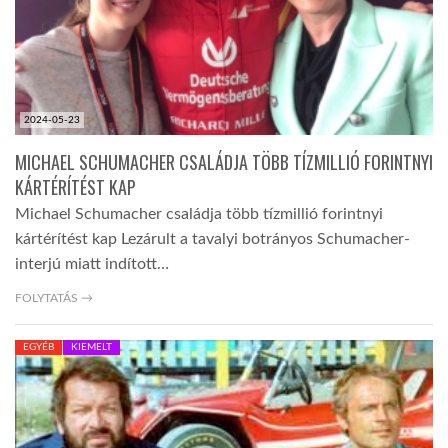
LATIMO.HU
GLOBOBOOK
2024-05-23
MICHAEL SCHUMACHER CSALÁDJA TÖBB TÍZMILLIÓ FORINTNYI
KÁRTÉRÍTÉST KAP
Michael Schumacher családja több tízmillió forintnyi
kártérítést kap Lezárult a tavalyi botrányos Schumacher-
interjú miatt indított…
FOLYTATÁS →
EGYÉB
KIEMELT