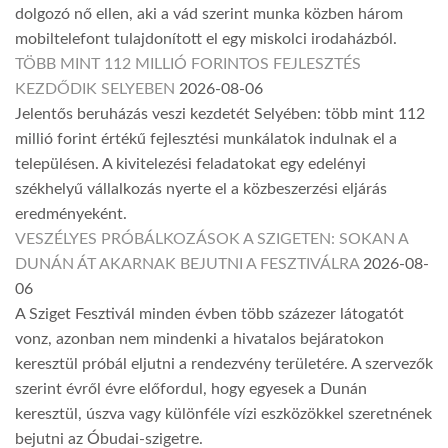
dolgozó nő ellen, aki a vád szerint munka közben három
mobiltelefont tulajdonított el egy miskolci irodaházból.
TÖBB MINT 112 MILLIÓ FORINTOS FEJLESZTÉS
KEZDŐDIK SELYEBEN
2026-08-06
Jelentős beruházás veszi kezdetét Selyében: több mint 112
millió forint értékű fejlesztési munkálatok indulnak el a
településen. A kivitelezési feladatokat egy edelényi
székhelyű vállalkozás nyerte el a közbeszerzési eljárás
eredményeként.
VESZÉLYES PRÓBÁLKOZÁSOK A SZIGETEN: SOKAN A
DUNÁN ÁT AKARNAK BEJUTNI A FESZTIVÁLRA
2026-08-
06
A Sziget Fesztivál minden évben több százezer látogatót
vonz, azonban nem mindenki a hivatalos bejáratokon
keresztül próbál eljutni a rendezvény területére. A szervezők
szerint évről évre előfordul, hogy egyesek a Dunán
keresztül, úszva vagy különféle vízi eszközökkel szeretnének
bejutni az Óbudai-szigetre.