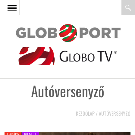
FŐOLDAL
AFRIKA
EURÓPA
Autóversenyző
ÁZSIA
ÉSZAK-AMERIKA
KEZDŐLAP
/
AUTÓVERSENYZŐ
LATIN-AMERIKA
EURÓPA
KIEMELT