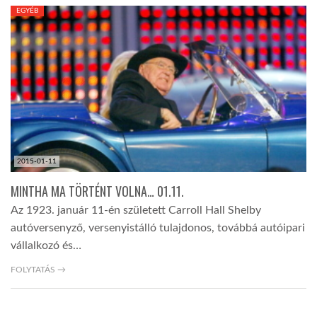
EGYÉB
2015-01-11
MINTHA MA TÖRTÉNT VOLNA… 01.11.
Az 1923. január 11-én született Carroll Hall Shelby
autóversenyző, versenyistálló tulajdonos, továbbá autóipari
vállalkozó és…
FOLYTATÁS →