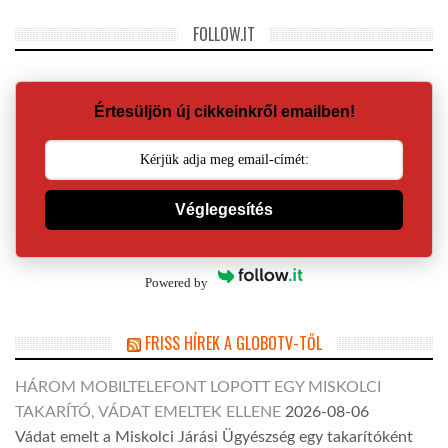
FOLLOW.IT
Értesüljön új cikkeinkről emailben!
Véglegesítés
Powered by
FRISS HÍREK A GLOBOTV-TŐL
HÁROM MOBILTELEFONT LOPOTT EGY MISKOLCI
TAKARÍTÓ, VÁDAT EMELTEK ELLENE
2026-08-06
Vádat emelt a Miskolci Járási Ügyészség egy takarítóként