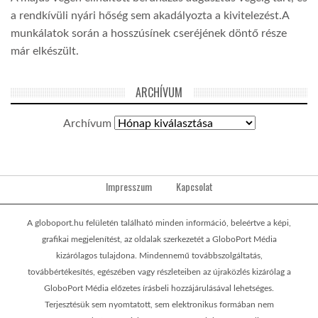
a rendkívüli nyári hőség sem akadályozta a kivitelezést.A
munkálatok során a hosszúsínek cseréjének döntő része
már elkészült.
ARCHÍVUM
Archívum
Impresszum
Kapcsolat
A globoport.hu felületén található minden információ, beleértve a képi,
grafikai megjelenítést, az oldalak szerkezetét a GloboPort Média
kizárólagos tulajdona. Mindennemű továbbszolgáltatás,
továbbértékesítés, egészében vagy részleteiben az újraközlés kizárólag a
GloboPort Média előzetes írásbeli hozzájárulásával lehetséges.
Terjesztésük sem nyomtatott, sem elektronikus formában nem