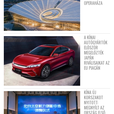
OPERAHÁZA
A KÍNAI
AUTÓGYÁRTÓK
ELŐSZÖR
MEGELŐZTÉK
JAPÁN
RIVÁLISAIKAT AZ
EU PIACÁN
KÍNA ÚJ
KORSZAKOT
NYITOTT:
MEGNYÍLT AZ
ORSZÁG ELSŐ