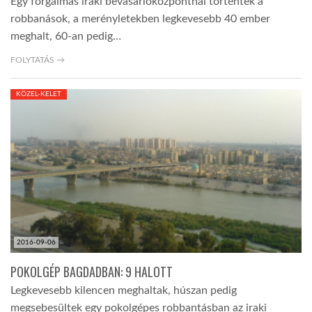
Egy forgalmas iraki bevásárlóközpontnál történtek a
robbanások, a merényletekben legkevesebb 40 ember
meghalt, 60-an pedig…
FOLYTATÁS →
KÖZEL-KELET
2016-09-06
POKOLGÉP BAGDADBAN: 9 HALOTT
Legkevesebb kilencen meghaltak, húszan pedig
megsebesültek egy pokolgépes robbantásban az iraki