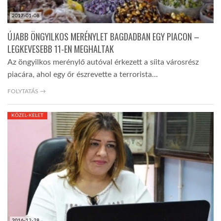
2017-01-08
ÚJABB ÖNGYILKOS MERÉNYLET BAGDADBAN EGY PIACON –
LEGKEVESEBB 11-EN MEGHALTAK
Az öngyilkos merénylő autóval érkezett a síita városrész
piacára, ahol egy őr észrevette a terrorista…
FOLYTATÁS →
KÖZEL-KELET
2016-12-28