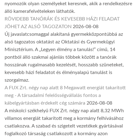
nyomozók olyan személyeket keresnek, akik a rendelkezésre
álló kamerafelvételeken láthatók.
RÖVIDEBB TANÓRÁK ÉS KEVESEBB HÁZI FELADAT
JÖHET AZ ALSÓ TAGOZATON
2026-08-08
Új javaslatcsomaggal alakítaná gyermekközpontúbbá az
alsó tagozatos oktatást az Oktatási és Gyermekügyi
Minisztérium. A „Legyen élmény a tanulás!” című, 14
pontból álló szakmai ajánlás többek között a tanórák
hosszának rugalmasabb kezelését, hosszabb szüneteket,
kevesebb házi feladatot és élményalapú tanulást is
szorgalmaz.
A FUX Zrt. négy nap alatt 8 Megawatt energiát takarított
meg - A társadalmi felelősségvállalás fontos a
kábelgyártásban érdekelt cég számára
2026-08-08
A miskolci székhelyű FUX Zrt. négy nap alatt 8,32 MWh
villamos energiát takarított meg a kormány felhívásához
csatlakozva. A szabad és szigetelt vezetékek gyártásával
foglalkozó társaság csatlakozott a kormány azon