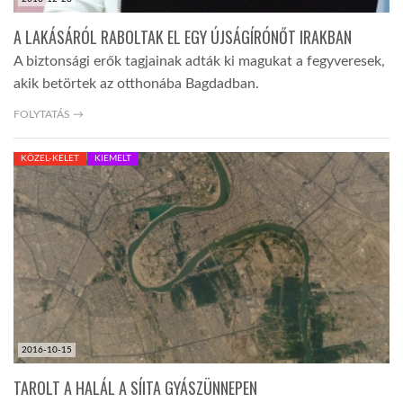
A LAKÁSÁRÓL RABOLTAK EL EGY ÚJSÁGÍRÓNŐT IRAKBAN
A biztonsági erők tagjainak adták ki magukat a fegyveresek,
akik betörtek az otthonába Bagdadban.
FOLYTATÁS →
KÖZEL-KELET
KIEMELT
2016-10-15
TAROLT A HALÁL A SÍITA GYÁSZÜNNEPEN