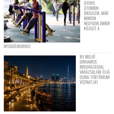
GYORS
ÜTEMBEN
ÖREGSZIK: MÁR
MINDEN
NEGYEDIK EMBER
KÖZELÍT A
NYUGDÍJKORHOZ
80 MILLIÓ
DIRHAMOS
BERUHÁZÁSSAL
VARÁZSOLJÁK ÚJJÁ
DUBAI TÖRTÉNELMI
VÍZPARTJÁT