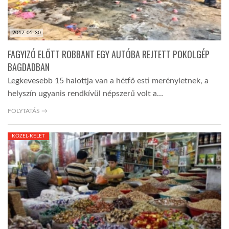
2017-05-30
FAGYIZÓ ELŐTT ROBBANT EGY AUTÓBA REJTETT POKOLGÉP
BAGDADBAN
Legkevesebb 15 halottja van a hétfő esti merényletnek, a
helyszín ugyanis rendkívül népszerű volt a…
FOLYTATÁS →
KÖZEL-KELET