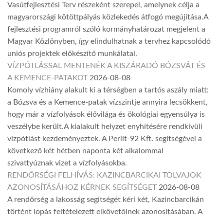
Vasútfejlesztési Terv részeként szerepel, amelynek célja a
magyarországi kötöttpályás közlekedés átfogó megújítása.A
fejlesztési programról szóló kormányhatározat megjelent a
Magyar Közlönyben, így elindulhatnak a tervhez kapcsolódó
uniós projektek előkészítő munkálatai.
VÍZPÓTLÁSSAL MENTENÉK A KISZÁRADÓ BÓZSVÁT ÉS
A KEMENCE-PATAKOT
2026-08-08
Komoly vízhiány alakult ki a térségben a tartós aszály miatt:
a Bózsva és a Kemence-patak vízszintje annyira lecsökkent,
hogy már a vízfolyások élővilága és ökológiai egyensúlya is
veszélybe került.A kialakult helyzet enyhítésére rendkívüli
vízpótlást kezdeményeztek. A Perlit-92 Kft. segítségével a
következő két hétben naponta két alkalommal
szivattyúznak vizet a vízfolyásokba.
RENDŐRSÉGI FELHÍVÁS: KAZINCBARCIKAI TOLVAJOK
AZONOSÍTÁSÁHOZ KÉRNEK SEGÍTSÉGET
2026-08-08
A rendőrség a lakosság segítségét kéri két, Kazincbarcikán
történt lopás feltételezett elkövetőinek azonosításában. A