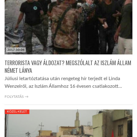
LATIMO.HU
GLOBOBOOK
2017-10-06
TERRORISTA VAGY ÁLDOZAT? MEGSZÓLALT AZ ISZLÁM ÁLLAM
NÉMET LÁNYA
Júliusi letartóztatása után rengeteg hír terjedt el Linda
Wenzelről, az Iszlám Államhoz 16 évesen csatlakozott…
FOLYTATÁS →
KÖZEL-KELET