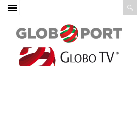
FŐOLDAL
AFRIKA
EURÓPA
ÁZSIA
ÉSZAK-AMERIKA
LATIN-AMERIKA