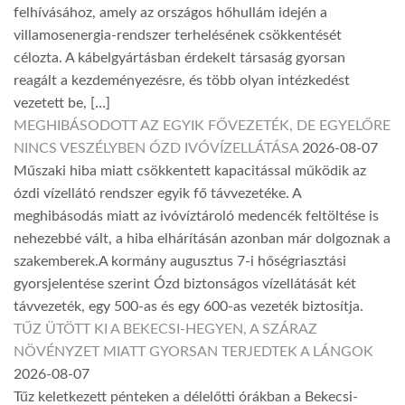
felhívásához, amely az országos hőhullám idején a
villamosenergia-rendszer terhelésének csökkentését
célozta. A kábelgyártásban érdekelt társaság gyorsan
reagált a kezdeményezésre, és több olyan intézkedést
vezetett be, […]
MEGHIBÁSODOTT AZ EGYIK FŐVEZETÉK, DE EGYELŐRE
NINCS VESZÉLYBEN ÓZD IVÓVÍZELLÁTÁSA
2026-08-07
Műszaki hiba miatt csökkentett kapacitással működik az
ózdi vízellátó rendszer egyik fő távvezetéke. A
meghibásodás miatt az ivóvíztároló medencék feltöltése is
nehezebbé vált, a hiba elhárításán azonban már dolgoznak a
szakemberek.A kormány augusztus 7-i hőségriasztási
gyorsjelentése szerint Ózd biztonságos vízellátását két
távvezeték, egy 500-as és egy 600-as vezeték biztosítja.
TŰZ ÜTÖTT KI A BEKECSI-HEGYEN, A SZÁRAZ
NÖVÉNYZET MIATT GYORSAN TERJEDTEK A LÁNGOK
2026-08-07
Tűz keletkezett pénteken a délelőtti órákban a Bekecsi-