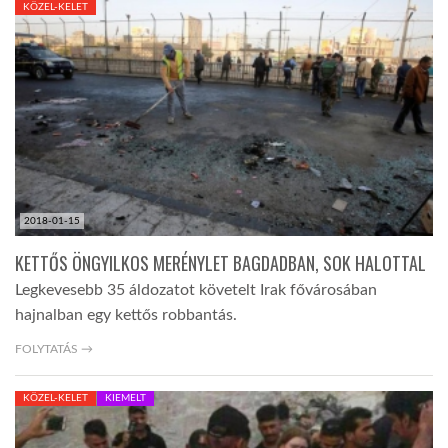
KÖZEL-KELET
TROPICALMAGAZIN
GLOBOTV
AFRIKA TUDÁSTÁR
2018-01-15
A NAP SZÉPE
KETTŐS ÖNGYILKOS MERÉNYLET BAGDADBAN, SOK HALOTTAL
Legkevesebb 35 áldozatot követelt Irak fővárosában
LINKTR.EE
hajnalban egy kettős robbantás.
FOLYTATÁS →
GLOBOZSARU
KÖZEL-KELET
KIEMELT
DOBRAVERO.HU