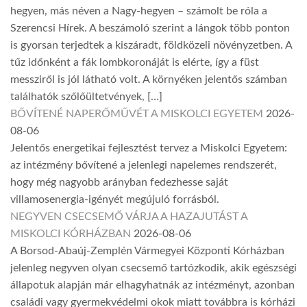
hegyen, más néven a Nagy-hegyen – számolt be róla a
Szerencsi Hírek. A beszámoló szerint a lángok több ponton
is gyorsan terjedtek a kiszáradt, földközeli növényzetben. A
tűz időnként a fák lombkoronáját is elérte, így a füst
messziről is jól látható volt. A környéken jelentős számban
találhatók szőlőültetvények, […]
BŐVÍTENÉ NAPERŐMŰVÉT A MISKOLCI EGYETEM
2026-
08-06
Jelentős energetikai fejlesztést tervez a Miskolci Egyetem:
az intézmény bővítené a jelenlegi napelemes rendszerét,
hogy még nagyobb arányban fedezhesse saját
villamosenergia-igényét megújuló forrásból.
NEGYVEN CSECSEMŐ VÁRJA A HAZAJUTÁST A
MISKOLCI KÓRHÁZBAN
2026-08-06
A Borsod-Abaúj-Zemplén Vármegyei Központi Kórházban
jelenleg negyven olyan csecsemő tartózkodik, akik egészségi
állapotuk alapján már elhagyhatnák az intézményt, azonban
családi vagy gyermekvédelmi okok miatt továbbra is kórházi