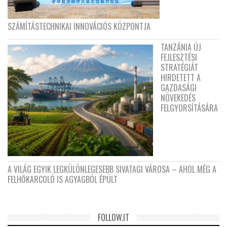
SZÁMÍTÁSTECHNIKAI INNOVÁCIÓS KÖZPONTJA
TANZÁNIA ÚJ
FEJLESZTÉSI
STRATÉGIÁT
HIRDETETT A
GAZDASÁGI
NÖVEKEDÉS
FELGYORSÍTÁSÁRA
A VILÁG EGYIK LEGKÜLÖNLEGESEBB SIVATAGI VÁROSA – AHOL MÉG A
FELHŐKARCOLÓ IS AGYAGBÓL ÉPÜLT
FOLLOW.IT