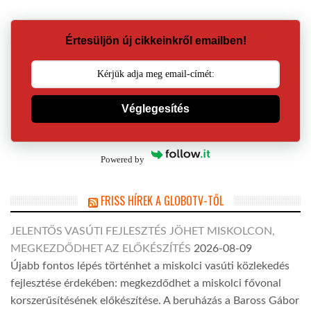
Értesüljön új cikkeinkről emailben!
Véglegesítés
Powered by
FRISS HÍREK A GLOBOTV-TŐL
JELENTŐS VASÚTI FEJLESZTÉS JÖHET MISKOLCON,
MEGKEZDŐDHET AZ ELŐKÉSZÍTÉS
2026-08-09
Újabb fontos lépés történhet a miskolci vasúti közlekedés
fejlesztése érdekében: megkezdődhet a miskolci fővonal
korszerűsítésének előkészítése. A beruházás a Baross Gábor