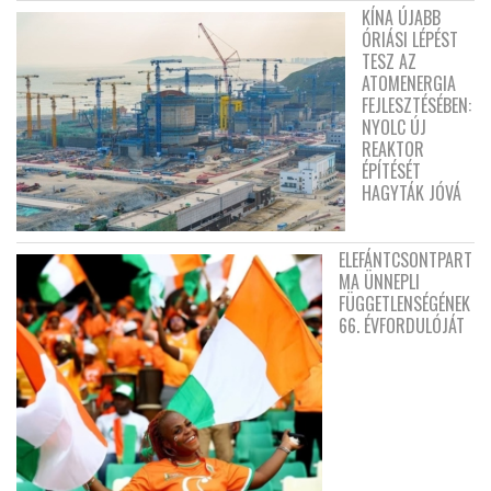
KÍNA ÚJABB
ÓRIÁSI LÉPÉST
TESZ AZ
ATOMENERGIA
FEJLESZTÉSÉBEN:
NYOLC ÚJ
REAKTOR
ÉPÍTÉSÉT
HAGYTÁK JÓVÁ
ELEFÁNTCSONTPART
MA ÜNNEPLI
FÜGGETLENSÉGÉNEK
66. ÉVFORDULÓJÁT