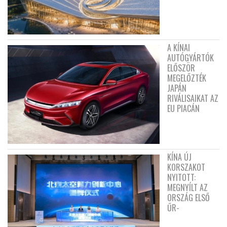
A KÍNAI
AUTÓGYÁRTÓK
ELŐSZÖR
MEGELŐZTÉK
JAPÁN
RIVÁLISAIKAT AZ
EU PIACÁN
KÍNA ÚJ
KORSZAKOT
NYITOTT:
MEGNYÍLT AZ
ORSZÁG ELSŐ
ŰR-