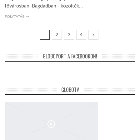
fővárosban, Bagdadban - közölték…
FOLYTATÁS →
1
2
3
4
GLOBOPORT A FACEBOOKON!
GLOBOTV