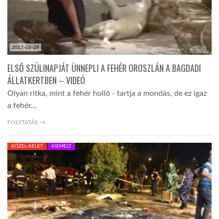
2017-06-29
ELSŐ SZÜLINAPJÁT ÜNNEPLI A FEHÉR OROSZLÁN A BAGDADI
ÁLLATKERTBEN – VIDEÓ
Olyan ritka, mint a fehér holló - tartja a mondás, de ez igaz
a fehér…
FOLYTATÁS →
KÖZEL-KELET
KIEMELT