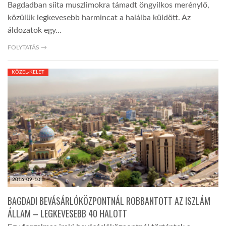
Bagdadban síita muszlimokra támadt öngyilkos merénylő,
közülük legkevesebb harmincat a halálba küldött. Az
áldozatok egy…
FOLYTATÁS →
KÖZEL-KELET
2016-09-10
BAGDADI BEVÁSÁRLÓKÖZPONTNÁL ROBBANTOTT AZ ISZLÁM
ÁLLAM – LEGKEVESEBB 40 HALOTT