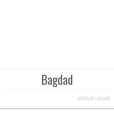
KÖZEL-KELET
AUSZTRÁLIA
A VILÁG ITTHON
MÉDIA
Bagdad
GLOBOTV BP
KEZDŐLAP
/
BAGDAD
HÍR3D