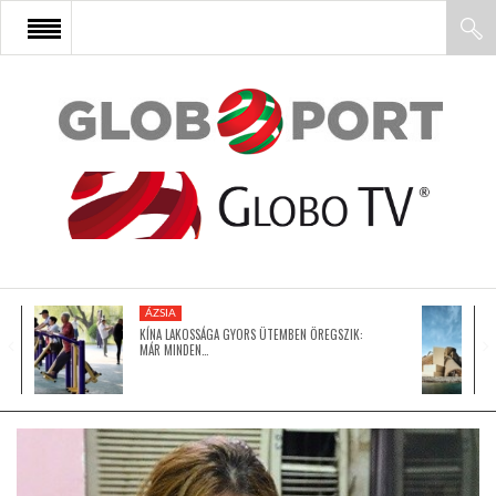
FŐOLDAL
AFRIKA
EURÓPA
ÁZSIA
ÁZSIA
KÍNA LAKOSSÁGA GYORS ÜTEMBEN ÖREGSZIK:
MÁR MINDEN…
ÉSZAK-AMERIKA
LATIN-AMERIKA