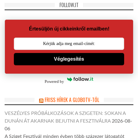
FOLLOW.IT
Értesüljön új cikkeinkről emailben!
Véglegesítés
Powered by
FRISS HÍREK A GLOBOTV-TŐL
VESZÉLYES PRÓBÁLKOZÁSOK A SZIGETEN: SOKAN A
DUNÁN ÁT AKARNAK BEJUTNI A FESZTIVÁLRA
2026-08-
06
A Sziget Fesztivál minden évben több százezer látogatót