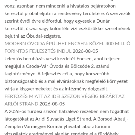
vonz, azonban nem mindenki a hivatalos bejáratokon
keresztül próbál eljutni a rendezvény területére. A szervezők
szerint évről évre előfordul, hogy egyesek a Dunán
keresztül, úszva vagy különféle vízi eszközökkel szeretnének
bejutni az Óbudai-szigetre.
MODERN ÓVODA ÉPÜLHET ENCSEN: KÖZEL 400 MILLIÓ
FORINTOS FEJLESZTÉS INDUL
2026-08-05
Jelentős beruházás veszi kezdetét Encsen, ahol teljesen
megújul a Csoda-Vár Óvoda és Bölcsőde 2. számú
tagintézménye. A fejlesztés célja, hogy korszerűbb,
biztonságosabb és a mai elvárásoknak megfelelő környezet
várja a kisgyermekeket és az intézmény dolgozóit.
FERTŐZÉS MIATT AZ IDEI SZEZON VÉGÉIG BEZÁRT AZ
ARLÓI STRAND
2026-08-05
A 2026-os fürdési szezon hátralévő részében nem fogadhat
látogatókat az Arlói Suvadás Liget Strand. A Borsod-Abaúj-
Zemplén Vármegyei Kormányhivatal laboratóriumi
vizsgálatok eredményei alapján rendelte el a fürdőhely