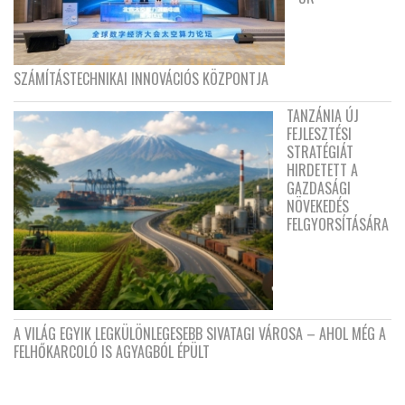
SZÁMÍTÁSTECHNIKAI INNOVÁCIÓS KÖZPONTJA
TANZÁNIA ÚJ
FEJLESZTÉSI
STRATÉGIÁT
HIRDETETT A
GAZDASÁGI
NÖVEKEDÉS
FELGYORSÍTÁSÁRA
A VILÁG EGYIK LEGKÜLÖNLEGESEBB SIVATAGI VÁROSA – AHOL MÉG A
FELHŐKARCOLÓ IS AGYAGBÓL ÉPÜLT