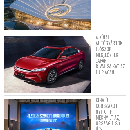
A KÍNAI
AUTÓGYÁRTÓK
ELŐSZÖR
MEGELŐZTÉK
JAPÁN
RIVÁLISAIKAT AZ
EU PIACÁN
KÍNA ÚJ
KORSZAKOT
NYITOTT:
MEGNYÍLT AZ
ORSZÁG ELSŐ
ŰR-