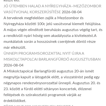
készít elő.
JÓ ÜTEMBEN HALAD A NYÍREGYHÁZA–MEZŐZOMBOR
VASÚTVONAL KORSZERŰSÍTÉSE
2026-08-04
A terveknek megfelelően zajlik a Mezőzombor és
Nyíregyháza közötti 100c jelű vasútvonal kiemelt felújítása.
A május végén elindított beruházás augusztus végéig tart, és
a rendkívüli nyári hőség sem akadályozta a kivitelezést.A
munkálatok során a hosszúsínek cseréjének döntő része
már elkészült.
ÜNNEPI PROGRAMSOROZATTAL NYIT ÚJRA A
MISKOLCTAPOLCAI BARLANGFÜRDŐ AUGUSZTUSBAN
2026-08-04
A Miskolctapolcai Barlangfürdő augusztus 20-án ismét
megnyitja kapuit a látogatók előtt, a visszatérést pedig egy
négynapos rendezvénysorozattal ünnepli. Augusztus 20. és
23. között a fürdő előtti sétányon koncertek, élőzenei
fellépések és szórakoztató programok várják az
érdeklődőket.