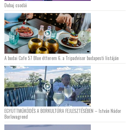
Dubaj csodái
A budai Cafe 57 Blue étterem 6. a Tripadvisor budapesti listáján
EGYÜTTMŰKÖDÉS A BORKULTÚRA FEJLESZTÉSÉBEN – István Nádor
Borlovagrend