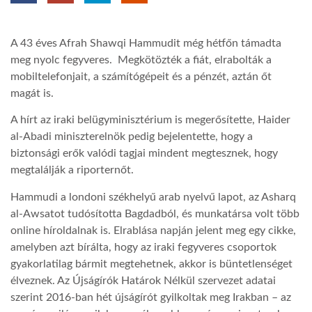
TROPICALMAGAZIN
A 43 éves Afrah Shawqi Hammudit még hétfőn támadta
meg nyolc fegyveres. Megkötözték a fiát, elrabolták a
GLOBOTV
mobiltelefonjait, a számítógépeit és a pénzét, aztán őt
magát is.
AFRIKA TUDÁSTÁR
A hírt az iraki belügyminisztérium is megerősítette, Haider
al-Abadi miniszterelnök pedig bejelentette, hogy a
biztonsági erők valódi tagjai mindent megtesznek, hogy
A NAP SZÉPE
megtalálják a riporternőt.
Hammudi a londoni székhelyű arab nyelvű lapot, az Asharq
LINKTR.EE
al-Awsatot tudósította Bagdadból, és munkatársa volt több
online híroldalnak is. Elrablása napján jelent meg egy cikke,
amelyben azt bírálta, hogy az iraki fegyveres csoportok
GLOBOZSARU
gyakorlatilag bármit megtehetnek, akkor is büntetlenséget
élveznek. Az Újságírók Határok Nélkül szervezet adatai
szerint 2016-ban hét újságírót gyilkoltak meg Irakban – az
DOBRAVERO.HU