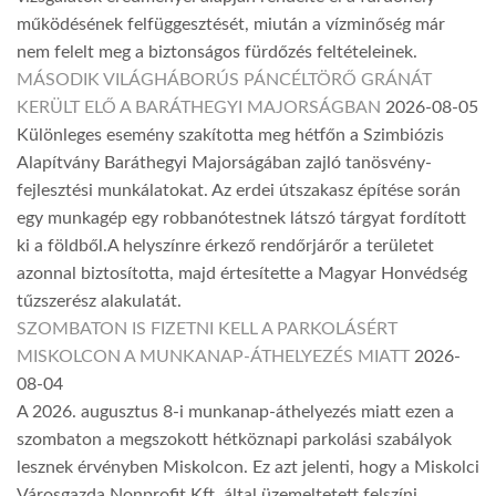
működésének felfüggesztését, miután a vízminőség már
nem felelt meg a biztonságos fürdőzés feltételeinek.
MÁSODIK VILÁGHÁBORÚS PÁNCÉLTÖRŐ GRÁNÁT
KERÜLT ELŐ A BARÁTHEGYI MAJORSÁGBAN
2026-08-05
Különleges esemény szakította meg hétfőn a Szimbiózis
Alapítvány Baráthegyi Majorságában zajló tanösvény-
fejlesztési munkálatokat. Az erdei útszakasz építése során
egy munkagép egy robbanótestnek látszó tárgyat fordított
ki a földből.A helyszínre érkező rendőrjárőr a területet
azonnal biztosította, majd értesítette a Magyar Honvédség
tűzszerész alakulatát.
SZOMBATON IS FIZETNI KELL A PARKOLÁSÉRT
MISKOLCON A MUNKANAP-ÁTHELYEZÉS MIATT
2026-
08-04
A 2026. augusztus 8-i munkanap-áthelyezés miatt ezen a
szombaton a megszokott hétköznapi parkolási szabályok
lesznek érvényben Miskolcon. Ez azt jelenti, hogy a Miskolci
Városgazda Nonprofit Kft. által üzemeltetett felszíni