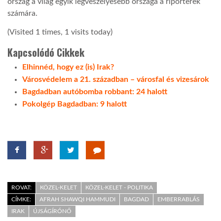
ország a világ egyik legveszélyesebb országa a riporterek
számára.
LATIMO.HU
(Visited 1 times, 1 visits today)
Kapcsolódó Cikkek
GLOBOBOOK
Elhinnéd, hogy ez (is) Irak?
Városvédelem a 21. században – városfal és vizesárok
Bagdadban autóbomba robbant: 24 halott
Pokolgép Bagdadban: 9 halott
ROVAT:
KÖZEL-KELET
KÖZEL-KELET - POLITIKA
CÍMKE:
AFRAH SHAWQI HAMMUDI
BAGDAD
EMBERRABLÁS
IRAK
ÚJSÁGÍRÓNŐ