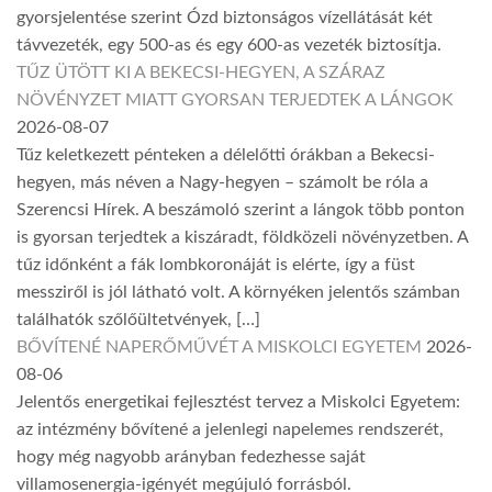
gyorsjelentése szerint Ózd biztonságos vízellátását két
távvezeték, egy 500-as és egy 600-as vezeték biztosítja.
TŰZ ÜTÖTT KI A BEKECSI-HEGYEN, A SZÁRAZ
NÖVÉNYZET MIATT GYORSAN TERJEDTEK A LÁNGOK
2026-08-07
Tűz keletkezett pénteken a délelőtti órákban a Bekecsi-
hegyen, más néven a Nagy-hegyen – számolt be róla a
Szerencsi Hírek. A beszámoló szerint a lángok több ponton
is gyorsan terjedtek a kiszáradt, földközeli növényzetben. A
tűz időnként a fák lombkoronáját is elérte, így a füst
messziről is jól látható volt. A környéken jelentős számban
találhatók szőlőültetvények, […]
BŐVÍTENÉ NAPERŐMŰVÉT A MISKOLCI EGYETEM
2026-
08-06
Jelentős energetikai fejlesztést tervez a Miskolci Egyetem:
az intézmény bővítené a jelenlegi napelemes rendszerét,
hogy még nagyobb arányban fedezhesse saját
villamosenergia-igényét megújuló forrásból.