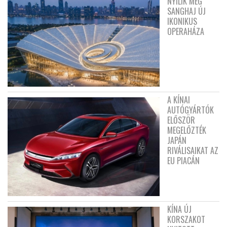
NYÍLIK MEG
SANGHAJ ÚJ
IKONIKUS
OPERAHÁZA
A KÍNAI
AUTÓGYÁRTÓK
ELŐSZÖR
MEGELŐZTÉK
JAPÁN
RIVÁLISAIKAT AZ
EU PIACÁN
KÍNA ÚJ
KORSZAKOT