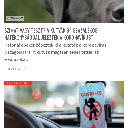
2020-07-29
SZIMAT VAGY TESZT? A KUTYÁK 94 SZÁZALÉKOS
HATÉKONYSÁGGAL JELEZTÉK A KORONAVÍRUST
Katonai ebeket képeztek ki a kutatók a koronavírus
kiszagolására. A kutyák magasan teljesítették az
elvárásokat…
FOLYTATÁS →
A VILÁG ITTHON