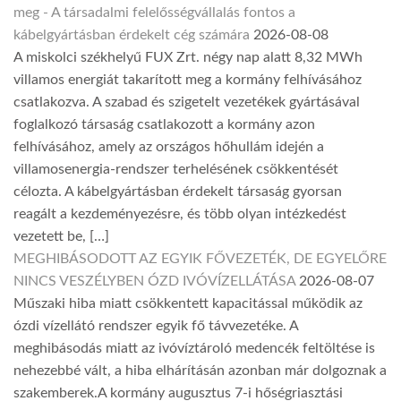
meg - A társadalmi felelősségvállalás fontos a
kábelgyártásban érdekelt cég számára
2026-08-08
A miskolci székhelyű FUX Zrt. négy nap alatt 8,32 MWh
villamos energiát takarított meg a kormány felhívásához
csatlakozva. A szabad és szigetelt vezetékek gyártásával
foglalkozó társaság csatlakozott a kormány azon
felhívásához, amely az országos hőhullám idején a
villamosenergia-rendszer terhelésének csökkentését
célozta. A kábelgyártásban érdekelt társaság gyorsan
reagált a kezdeményezésre, és több olyan intézkedést
vezetett be, […]
MEGHIBÁSODOTT AZ EGYIK FŐVEZETÉK, DE EGYELŐRE
NINCS VESZÉLYBEN ÓZD IVÓVÍZELLÁTÁSA
2026-08-07
Műszaki hiba miatt csökkentett kapacitással működik az
ózdi vízellátó rendszer egyik fő távvezetéke. A
meghibásodás miatt az ivóvíztároló medencék feltöltése is
nehezebbé vált, a hiba elhárításán azonban már dolgoznak a
szakemberek.A kormány augusztus 7-i hőségriasztási