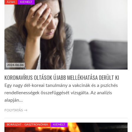
ÁZSIA
KIEMELT
TROPICALMAGAZIN
GLOBOTV
AFRIKA TUDÁSTÁR
2024-06-06
A NAP SZÉPE
KORONAVÍRUS OLTÁSOK ÚJABB MELLÉKHATÁSA DERÜLT KI
Egy nagy dél-koreai tanulmány a vakcinák és a pszichés
LINKTR.EE
rendellenességek összefüggését vizsgálta. Az analízis
alapján…
GLOBOZSARU
FOLYTATÁS →
BORÁSZAT - GASZTRONÓMIA
KIEMELT
DOBRAVERO.HU