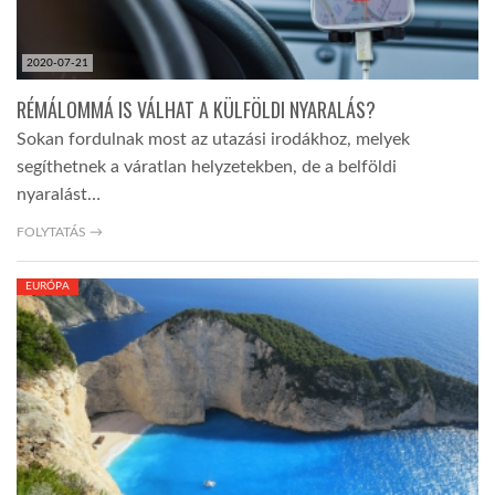
2020-07-21
RÉMÁLOMMÁ IS VÁLHAT A KÜLFÖLDI NYARALÁS?
Sokan fordulnak most az utazási irodákhoz, melyek
segíthetnek a váratlan helyzetekben, de a belföldi
nyaralást…
FOLYTATÁS →
EURÓPA