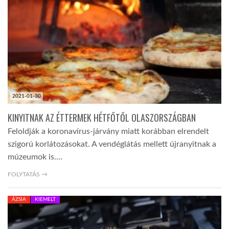
LATIMO.HU
GLOBOBOOK
2021-01-30
KINYITNAK AZ ÉTTERMEK HÉTFŐTŐL OLASZORSZÁGBAN
Feloldják a koronavírus-járvány miatt korábban elrendelt
szigorú korlátozásokat. A vendéglátás mellett újranyitnak a
múzeumok is.…
FOLYTATÁS →
ÁZSIA
KIEMELT