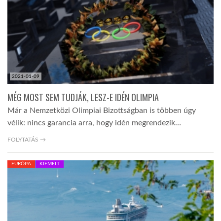
2021-01-09
MÉG MOST SEM TUDJÁK, LESZ-E IDÉN OLIMPIA
Már a Nemzetközi Olimpiai Bizottságban is többen úgy
vélik: nincs garancia arra, hogy idén megrendezik…
FOLYTATÁS →
EURÓPA
KIEMELT