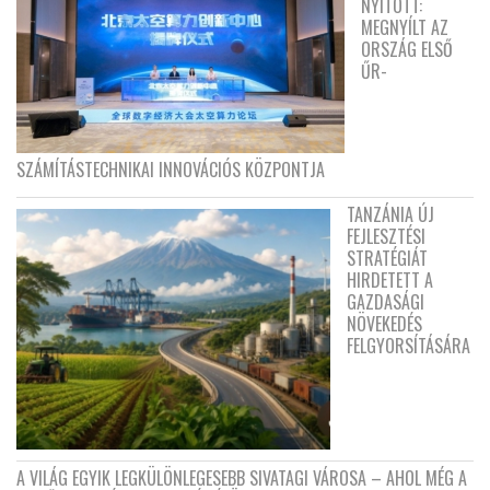
NYITOTT:
MEGNYÍLT AZ
ORSZÁG ELSŐ
ŰR-
SZÁMÍTÁSTECHNIKAI INNOVÁCIÓS KÖZPONTJA
TANZÁNIA ÚJ
FEJLESZTÉSI
STRATÉGIÁT
HIRDETETT A
GAZDASÁGI
NÖVEKEDÉS
FELGYORSÍTÁSÁRA
A VILÁG EGYIK LEGKÜLÖNLEGESEBB SIVATAGI VÁROSA – AHOL MÉG A