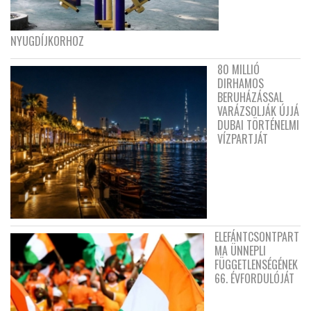
NYUGDÍJKORHOZ
80 MILLIÓ
DIRHAMOS
BERUHÁZÁSSAL
VARÁZSOLJÁK ÚJJÁ
DUBAI TÖRTÉNELMI
VÍZPARTJÁT
ELEFÁNTCSONTPART
MA ÜNNEPLI
FÜGGETLENSÉGÉNEK
66. ÉVFORDULÓJÁT