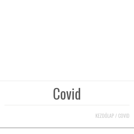
KÖZEL-KELET
AUSZTRÁLIA
A VILÁG ITTHON
MÉDIA
Covid
GLOBOTV BP
KEZDŐLAP
/
COVID
HÍR3D