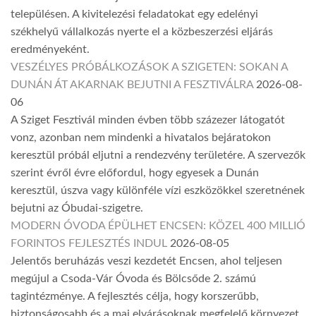
településen. A kivitelezési feladatokat egy edelényi
székhelyű vállalkozás nyerte el a közbeszerzési eljárás
eredményeként.
VESZÉLYES PRÓBÁLKOZÁSOK A SZIGETEN: SOKAN A
DUNÁN ÁT AKARNAK BEJUTNI A FESZTIVÁLRA
2026-08-
06
A Sziget Fesztivál minden évben több százezer látogatót
vonz, azonban nem mindenki a hivatalos bejáratokon
keresztül próbál eljutni a rendezvény területére. A szervezők
szerint évről évre előfordul, hogy egyesek a Dunán
keresztül, úszva vagy különféle vízi eszközökkel szeretnének
bejutni az Óbudai-szigetre.
MODERN ÓVODA ÉPÜLHET ENCSEN: KÖZEL 400 MILLIÓ
FORINTOS FEJLESZTÉS INDUL
2026-08-05
Jelentős beruházás veszi kezdetét Encsen, ahol teljesen
megújul a Csoda-Vár Óvoda és Bölcsőde 2. számú
tagintézménye. A fejlesztés célja, hogy korszerűbb,
biztonságosabb és a mai elvárásoknak megfelelő környezet