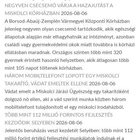
NEGYVEN CSECSEMŐ VÁRJA A HAZAJUTÁST A
MISKOLCI KÓRHÁZBAN
2026-08-06
A Borsod-Abaúj-Zemplén Vármegyei Központi Kórházban
jelenleg negyven olyan csecsemő tartózkodik, akik egészségi
állapotuk alapján már elhagyhatnák az intézményt, azonban
családi vagy gyermekvédelmi okok miatt továbbra is kórházi
ellátásban maradnak. Országos szinten több mint 320
gyermek érintett hasonló helyzetben, akik átlagosan több
mint 105 napot töltenek kórházban.
HÁROM MOBILTELEFONT LOPOTT EGY MISKOLCI
TAKARÍTÓ, VÁDAT EMELTEK ELLENE
2026-08-06
Vádat emelt a Miskolci Járási Ügyészség egy takarítóként
dolgozó nő ellen, aki a vád szerint munka közben három
mobiltelefont tulajdonított el egy miskolci irodaházból.
TÖBB MINT 112 MILLIÓ FORINTOS FEJLESZTÉS
KEZDŐDIK SELYEBEN
2026-08-06
Jelentős beruházás veszi kezdetét Selyében: több mint 112
millió forint értékű fejlesztési munkálatok indulnak el a