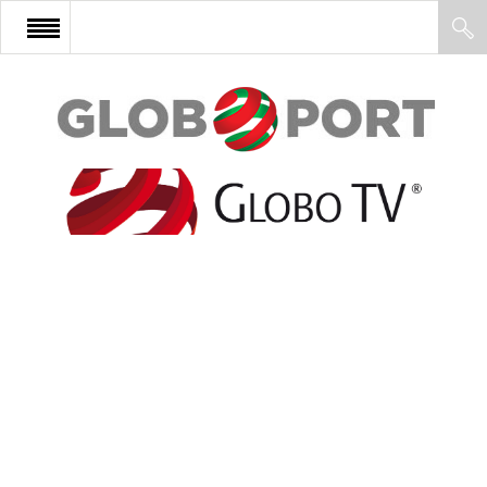
FŐOLDAL
AFRIKA
EURÓPA
ÁZSIA
ÉSZAK-AMERIKA
LATIN-AMERIKA