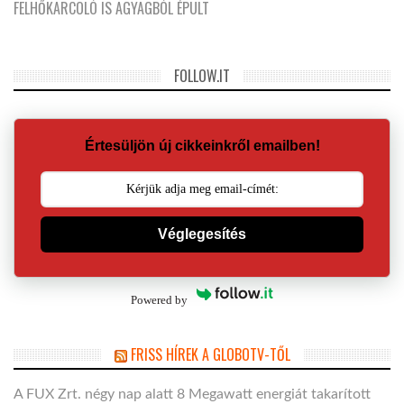
FELHŐKARCOLÓ IS AGYAGBÓL ÉPÜLT
FOLLOW.IT
Értesüljön új cikkeinkről emailben!
Véglegesítés
Powered by
FRISS HÍREK A GLOBOTV-TŐL
A FUX Zrt. négy nap alatt 8 Megawatt energiát takarított