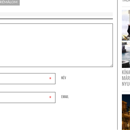
RÉMÁLOM
KÍN
MÁR
*
NÉV
NYU
*
EMAIL