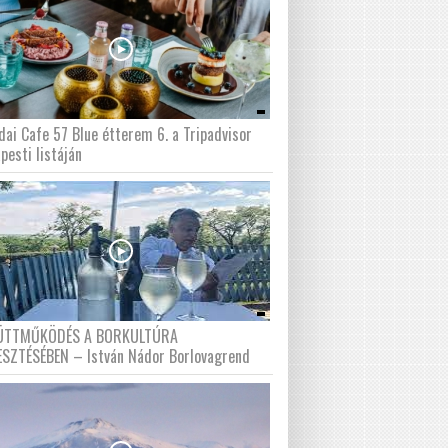
dai Cafe 57 Blue étterem 6. a Tripadvisor
pesti listáján
ÜTTMŰKÖDÉS A BORKULTÚRA
ESZTÉSÉBEN – István Nádor Borlovagrend