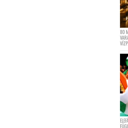
80 
VAR
VÍZ
ELE
FÜG