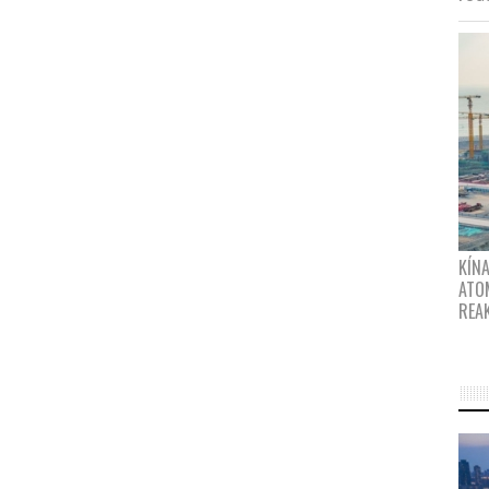
KÍNA
ATO
REA