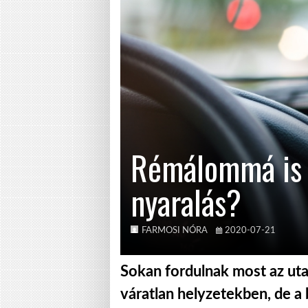
Rémálommá is v
nyaralás?
FARMOSI NÓRA
2020-07-21
Sokan fordulnak most az uta
váratlan helyzetekben, de a 