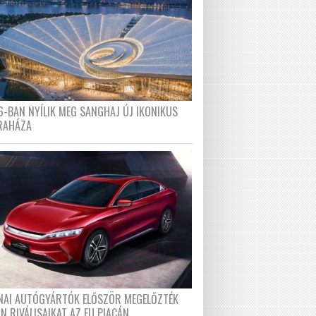
6-BAN NYÍLIK MEG SANGHAJ ÚJ IKONIKUS
RAHÁZA
ÍNAI AUTÓGYÁRTÓK ELŐSZÖR MEGELŐZTÉK
N RIVÁLISAIKAT AZ EU PIACÁN