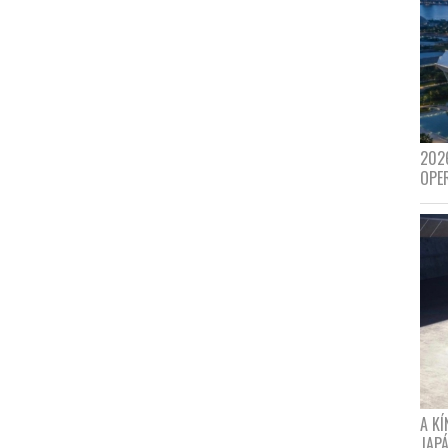
202
OPE
A K
JAPÁ