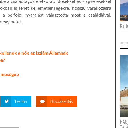
embe a családtagok életkorát. Idősekkel és kisgyerekekkel
okban is lehet kellemetlenségekre, hosszú várakozásra
 a belföldi nyaralást választotta most a családjával,
-egy hetet.
Kultu
ellenek a nők az Iszlám Államnak
ba?
 a mosógép
Twitter
Hozzászólás
HAG
TAL