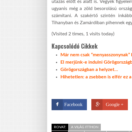
utazás előtt és alatt is. Vegyék figyel
ugyanis még a zöld besorolású ország
számítani. A szakértő szintén inkább
Tihanyban és Zamárdiban pihennek egy
(Visited 2 times, 1 visits today)
Kapcsolódó Cikkek
Már nem csak “menyasszonynak” k
El merjünk-e indulni Görögország
Görögországban a helyzet…
Hihetetlen: a zsebben is elfér ez
Facebook
Google +
ROVAT:
A VILÁG ITTHON