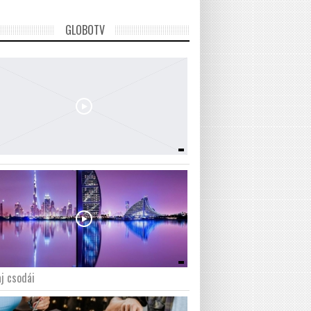
GLOBOTV
j csodái