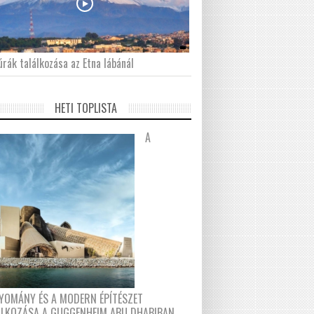
́rák találkozása az Etna lábánál
HETI TOPLISTA
A
YOMÁNY ÉS A MODERN ÉPÍTÉSZET
ÁLKOZÁSA A GUGGENHEIM ABU DHABIBAN