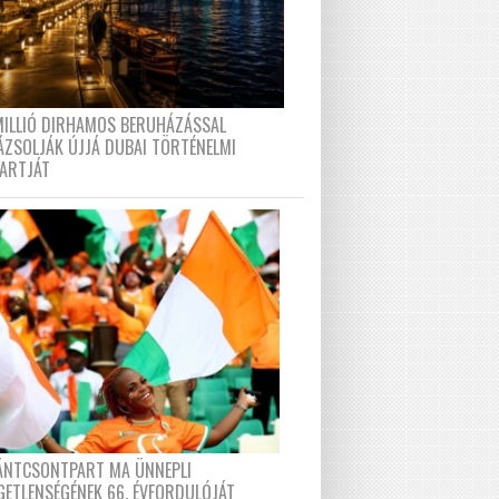
MILLIÓ DIRHAMOS BERUHÁZÁSSAL
ÁZSOLJÁK ÚJJÁ DUBAI TÖRTÉNELMI
PARTJÁT
FÁNTCSONTPART MA ÜNNEPLI
GETLENSÉGÉNEK 66. ÉVFORDULÓJÁT