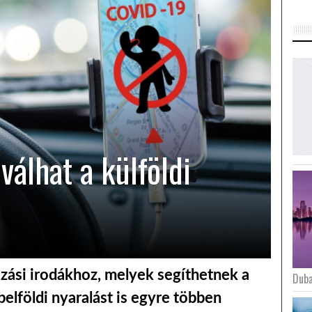
álhat a külföldi
zási irodákhoz, melyek segíthetnek a
Duba
belföldi nyaralást is egyre többen