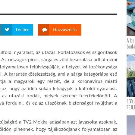
Twitter
Hozzászólás
A bu
buda
öldi nyaralást, az utazási korlátozások és szigorítások
. Az országok piros, sárga és zöld besorolása adhat némi
olyamatosan felülvizsgálják, a helyzet változékonysága
ól. A karanténkötelezettség, ami a sárga kategóriába eső
artja a magyarok egy részét, de a koronavírus miatti
hoz, hogy az idén sokan kihagyják a külföldi nyaralást.
 az utazási irodák, melyek szerepe felértékelődött. A
EGY
á fordulni, és ez az utazóknak biztonságot nyújthat a
FEJL
zakújságíró a TV2 Mokka adásában azt javasolta azoknak,
földön pihennek, hogy tájékozódjanak folyamatosan az