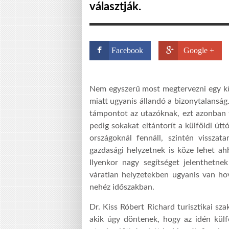
választják.
Facebook
Google +
Nem egyszerű most megtervezni egy külf
miatt ugyanis állandó a bizonytalanság
támpontot az utazóknak, ezt azonban f
pedig sokakat eltántorít a külföldi útt
országoknál fennáll, szintén visszat
gazdasági helyzetnek is köze lehet ah
Ilyenkor nagy segítséget jelenthetnek
váratlan helyzetekben ugyanis van hov
nehéz időszakban.
Dr. Kiss Róbert Richard turisztikai s
akik úgy döntenek, hogy az idén kül