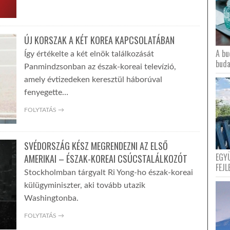
ÚJ KORSZAK A KÉT KOREA KAPCSOLATÁBAN
A bu
Így értékelte a két elnök találkozását
buda
Panmindzsonban az észak-koreai televízió,
amely évtizedeken keresztül háborúval
fenyegette…
FOLYTATÁS →
SVÉDORSZÁG KÉSZ MEGRENDEZNI AZ ELSŐ
EGY
AMERIKAI – ÉSZAK-KOREAI CSÚCSTALÁLKOZÓT
FEJL
Stockholmban tárgyalt Ri Yong-ho észak-koreai
külügyminiszter, aki tovább utazik
Washingtonba.
FOLYTATÁS →