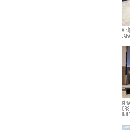
A K
JAPÁ
KÍN
ORS
INN