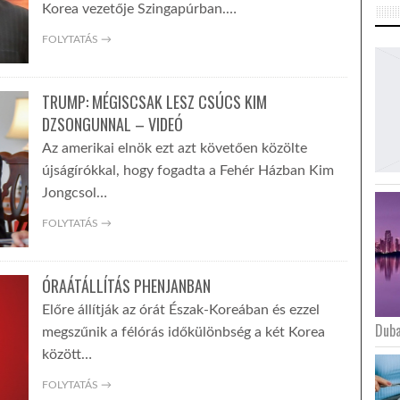
Korea vezetője Szingapúrban.…
FOLYTATÁS →
TRUMP: MÉGISCSAK LESZ CSÚCS KIM
DZSONGUNNAL – VIDEÓ
Az amerikai elnök ezt azt követően közölte
újságírókkal, hogy fogadta a Fehér Házban Kim
Jongcsol…
FOLYTATÁS →
ÓRAÁTÁLLÍTÁS PHENJANBAN
Előre állítják az órát Észak-Koreában és ezzel
Duba
megszűnik a félórás időkülönbség a két Korea
között…
FOLYTATÁS →