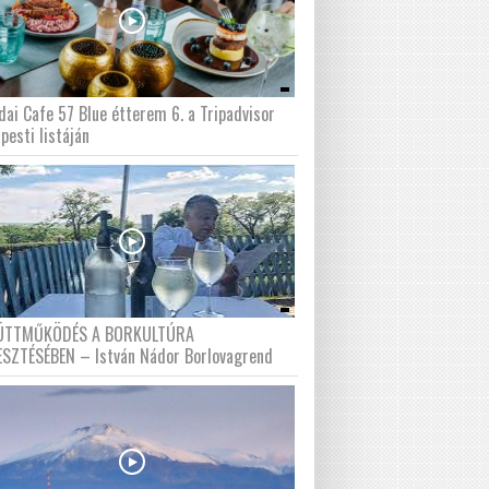
dai Cafe 57 Blue étterem 6. a Tripadvisor
pesti listáján
ÜTTMŰKÖDÉS A BORKULTÚRA
ESZTÉSÉBEN – István Nádor Borlovagrend