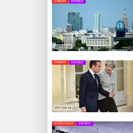
EURÓPA
KIEMELT
2017-07-06
EURÓPA
KIEMELT
2017-06-14
KÖZEL-KELET
KIEMELT