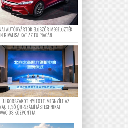
ÍNAI AUTÓGYÁRTÓK ELŐSZÖR MEGELŐZTÉK
N RIVÁLISAIKAT AZ EU PIACÁN
A ÚJ KORSZAKOT NYITOTT: MEGNYÍLT AZ
ZÁG ELSŐ ŰR-SZÁMÍTÁSTECHNIKAI
OVÁCIÓS KÖZPONTJA