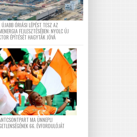
 ÚJABB ÓRIÁSI LÉPÉST TESZ AZ
MENERGIA FEJLESZTÉSÉBEN: NYOLC ÚJ
KTOR ÉPÍTÉSÉT HAGYTÁK JÓVÁ
FÁNTCSONTPART MA ÜNNEPLI
GETLENSÉGÉNEK 66. ÉVFORDULÓJÁT