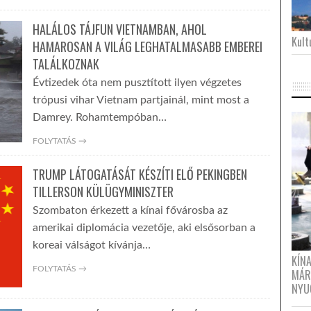
HALÁLOS TÁJFUN VIETNAMBAN, AHOL
Kultu
HAMAROSAN A VILÁG LEGHATALMASABB EMBEREI
TALÁLKOZNAK
Évtizedek óta nem pusztított ilyen végzetes
trópusi vihar Vietnam partjainál, mint most a
Damrey. Rohamtempóban…
FOLYTATÁS →
TRUMP LÁTOGATÁSÁT KÉSZÍTI ELŐ PEKINGBEN
TILLERSON KÜLÜGYMINISZTER
Szombaton érkezett a kínai fővárosba az
amerikai diplomácia vezetője, aki elsősorban a
koreai válságot kívánja…
KÍN
FOLYTATÁS →
MÁR
NYU