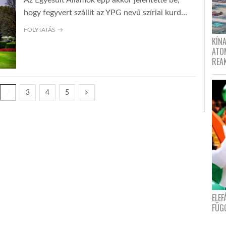
Az Egyesült Államok épp akkor jelentette be,
hogy fegyvert szállít az YPG nevű szíriai kurd…
FOLYTATÁS →
KÍNA
ATO
REA
2
3
4
5
ELE
FÜG