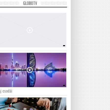
GLOBOTV
j csodái