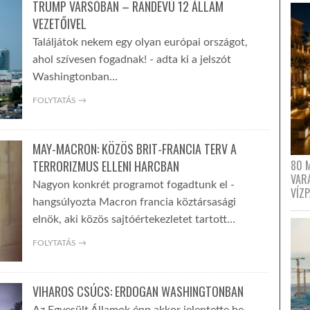
TRUMP VARSÓBAN – RANDEVÚ 12 ÁLLAM
VEZETŐIVEL
Találjátok nekem egy olyan európai országot,
ahol szívesen fogadnak! - adta ki a jelszót
Washingtonban…
FOLYTATÁS →
MAY-MACRON: KÖZÖS BRIT-FRANCIA TERV A
80 
TERRORIZMUS ELLENI HARCBAN
VAR
Nagyon konkrét programot fogadtunk el -
VÍZ
hangsúlyozta Macron francia köztársasági
elnök, aki közös sajtóértekezletet tartott…
FOLYTATÁS →
VIHAROS CSÚCS: ERDOGAN WASHINGTONBAN