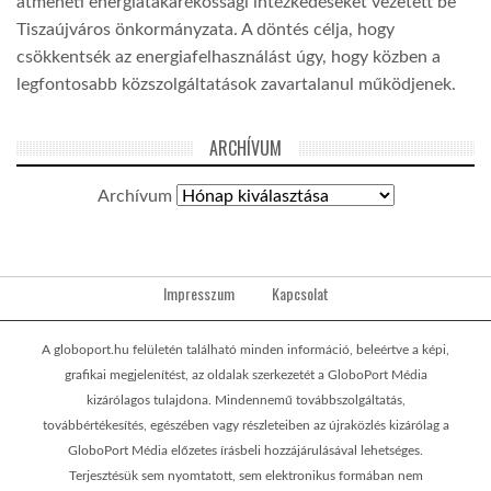
átmeneti energiatakarékossági intézkedéseket vezetett be
Tiszaújváros önkormányzata. A döntés célja, hogy
csökkentsék az energiafelhasználást úgy, hogy közben a
legfontosabb közszolgáltatások zavartalanul működjenek.
ARCHÍVUM
Archívum
Impresszum
Kapcsolat
A globoport.hu felületén található minden információ, beleértve a képi,
grafikai megjelenítést, az oldalak szerkezetét a GloboPort Média
kizárólagos tulajdona. Mindennemű továbbszolgáltatás,
továbbértékesítés, egészében vagy részleteiben az újraközlés kizárólag a
GloboPort Média előzetes írásbeli hozzájárulásával lehetséges.
Terjesztésük sem nyomtatott, sem elektronikus formában nem