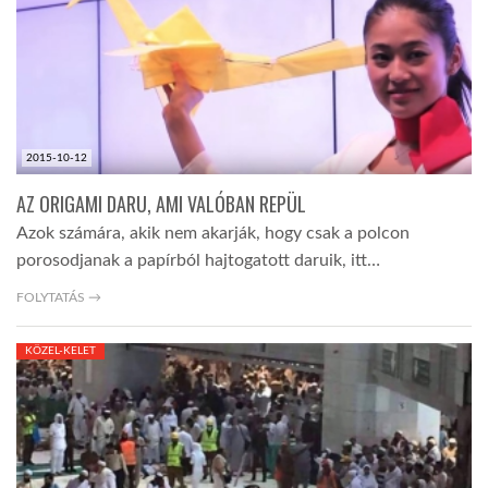
LATIMO.HU
GLOBOBOOK
2015-10-12
AZ ORIGAMI DARU, AMI VALÓBAN REPÜL
Azok számára, akik nem akarják, hogy csak a polcon
porosodjanak a papírból hajtogatott daruik, itt…
FOLYTATÁS →
KÖZEL-KELET