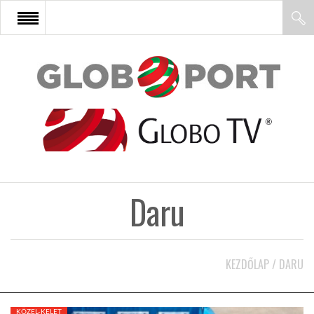
FŐOLDAL
AFRIKA
EURÓPA
Daru
ÁZSIA
ÉSZAK-AMERIKA
KEZDŐLAP
/
DARU
LATIN-AMERIKA
KÖZEL-KELET