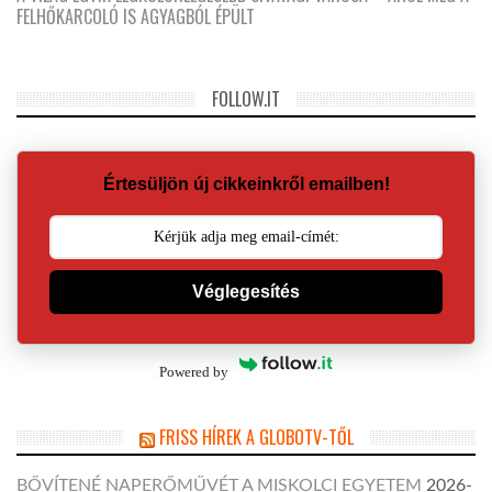
FELHŐKARCOLÓ IS AGYAGBÓL ÉPÜLT
FOLLOW.IT
Értesüljön új cikkeinkről emailben!
Véglegesítés
Powered by
FRISS HÍREK A GLOBOTV-TŐL
BŐVÍTENÉ NAPERŐMŰVÉT A MISKOLCI EGYETEM
2026-