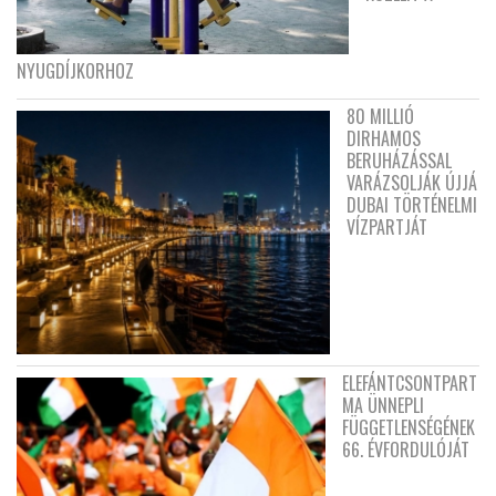
NYUGDÍJKORHOZ
80 MILLIÓ
DIRHAMOS
BERUHÁZÁSSAL
VARÁZSOLJÁK ÚJJÁ
DUBAI TÖRTÉNELMI
VÍZPARTJÁT
ELEFÁNTCSONTPART
MA ÜNNEPLI
FÜGGETLENSÉGÉNEK
66. ÉVFORDULÓJÁT