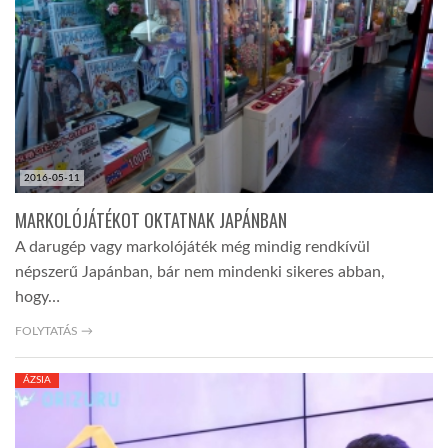
TROPICALMAGAZIN
GLOBOTV
AFRIKA TUDÁSTÁR
2016-05-11
MARKOLÓJÁTÉKOT OKTATNAK JAPÁNBAN
A NAP SZÉPE
A darugép vagy markolójáték még mindig rendkívül
népszerű Japánban, bár nem mindenki sikeres abban,
hogy…
LINKTR.EE
FOLYTATÁS →
GLOBOZSARU
ÁZSIA
DOBRAVERO.HU