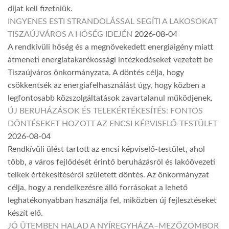
díjat kell fizetniük.
INGYENES ESTI STRANDOLÁSSAL SEGÍTI A LAKOSOKAT
TISZAÚJVÁROS A HŐSÉG IDEJÉN
2026-08-04
A rendkívüli hőség és a megnövekedett energiaigény miatt
átmeneti energiatakarékossági intézkedéseket vezetett be
Tiszaújváros önkormányzata. A döntés célja, hogy
csökkentsék az energiafelhasználást úgy, hogy közben a
legfontosabb közszolgáltatások zavartalanul működjenek.
ÚJ BERUHÁZÁSOK ÉS TELEKÉRTÉKESÍTÉS: FONTOS
DÖNTÉSEKET HOZOTT AZ ENCSI KÉPVISELŐ-TESTÜLET
2026-08-04
Rendkívüli ülést tartott az encsi képviselő-testület, ahol
több, a város fejlődését érintő beruházásról és lakóövezeti
telkek értékesítéséről született döntés. Az önkormányzat
célja, hogy a rendelkezésre álló forrásokat a lehető
leghatékonyabban használja fel, miközben új fejlesztéseket
készít elő.
JÓ ÜTEMBEN HALAD A NYÍREGYHÁZA–MEZŐZOMBOR