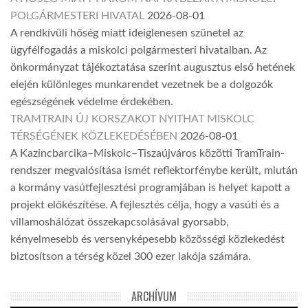
POLGÁRMESTERI HIVATAL
2026-08-01
A rendkívüli hőség miatt ideiglenesen szünetel az
ügyfélfogadás a miskolci polgármesteri hivatalban. Az
önkormányzat tájékoztatása szerint augusztus első hetének
elején különleges munkarendet vezetnek be a dolgozók
egészségének védelme érdekében.
TRAMTRAIN ÚJ KORSZAKOT NYITHAT MISKOLC
TÉRSÉGÉNEK KÖZLEKEDÉSÉBEN
2026-08-01
A Kazincbarcika–Miskolc–Tiszaújváros közötti TramTrain-
rendszer megvalósítása ismét reflektorfénybe került, miután
a kormány vasútfejlesztési programjában is helyet kapott a
projekt előkészítése. A fejlesztés célja, hogy a vasúti és a
villamoshálózat összekapcsolásával gyorsabb,
kényelmesebb és versenyképesebb közösségi közlekedést
biztosítson a térség közel 300 ezer lakója számára.
ARCHÍVUM