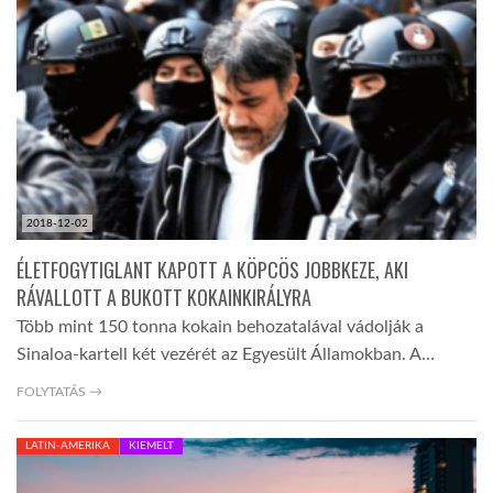
TROPICALMAGAZIN
GLOBOTV
AFRIKA TUDÁSTÁR
2018-12-02
A NAP SZÉPE
ÉLETFOGYTIGLANT KAPOTT A KÖPCÖS JOBBKEZE, AKI
RÁVALLOTT A BUKOTT KOKAINKIRÁLYRA
Több mint 150 tonna kokain behozatalával vádolják a
LINKTR.EE
Sinaloa-kartell két vezérét az Egyesült Államokban. A…
FOLYTATÁS →
GLOBOZSARU
LATIN-AMERIKA
KIEMELT
DOBRAVERO.HU