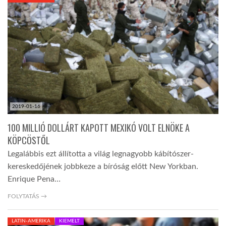
KÖZEL-KELET
AUSZTRÁLIA
A VILÁG ITTHON
2019-01-16
MÉDIA
100 MILLIÓ DOLLÁRT KAPOTT MEXIKÓ VOLT ELNÖKE A
KÖPCÖSTŐL
Legalábbis ezt állította a világ legnagyobb kábítószer-
kereskedőjének jobbkeze a bíróság előtt New Yorkban.
Enrique Pena…
GLOBOTV BP
FOLYTATÁS →
HÍR3D
LATIN-AMERIKA
KIEMELT