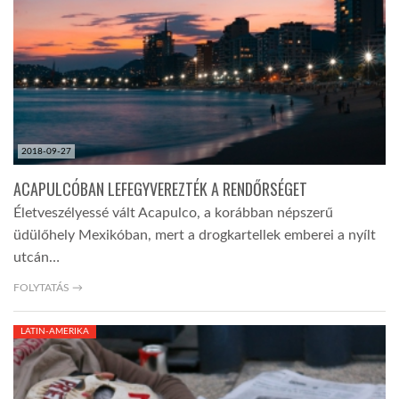
LATIMO.HU
GLOBOBOOK
2018-09-27
ACAPULCÓBAN LEFEGYVEREZTÉK A RENDŐRSÉGET
Életveszélyessé vált Acapulco, a korábban népszerű
üdülőhely Mexikóban, mert a drogkartellek emberei a nyílt
utcán…
FOLYTATÁS →
LATIN-AMERIKA