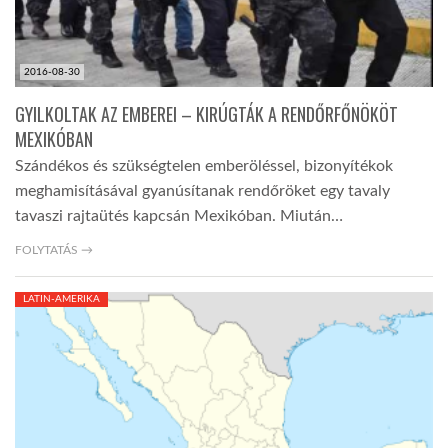
2016-08-30
GYILKOLTAK AZ EMBEREI – KIRÚGTÁK A RENDŐRFŐNÖKÖT
MEXIKÓBAN
Szándékos és szükségtelen emberöléssel, bizonyítékok
meghamisításával gyanúsítanak rendőröket egy tavaly
tavaszi rajtaütés kapcsán Mexikóban. Miután…
FOLYTATÁS →
LATIN-AMERIKA