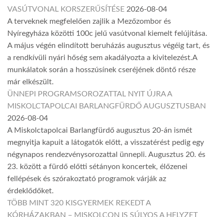
VASÚTVONAL KORSZERŰSÍTÉSE
2026-08-04
A terveknek megfelelően zajlik a Mezőzombor és
Nyíregyháza közötti 100c jelű vasútvonal kiemelt felújítása.
A május végén elindított beruházás augusztus végéig tart, és
a rendkívüli nyári hőség sem akadályozta a kivitelezést.A
munkálatok során a hosszúsínek cseréjének döntő része
már elkészült.
ÜNNEPI PROGRAMSOROZATTAL NYIT ÚJRA A
MISKOLCTAPOLCAI BARLANGFÜRDŐ AUGUSZTUSBAN
2026-08-04
A Miskolctapolcai Barlangfürdő augusztus 20-án ismét
megnyitja kapuit a látogatók előtt, a visszatérést pedig egy
négynapos rendezvénysorozattal ünnepli. Augusztus 20. és
23. között a fürdő előtti sétányon koncertek, élőzenei
fellépések és szórakoztató programok várják az
érdeklődőket.
TÖBB MINT 320 KISGYERMEK REKEDT A
KÓRHÁZAKBAN – MISKOLCON IS SÚLYOS A HELYZET