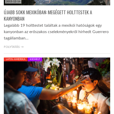
2015-12-16
ÚJABB SOKK MEXIKÓBAN: MEGÉGETT HOLTTESTEK A
KANYONBAN
Legalább 19 holttestet találtak a mexikói hatóságok egy
kanyonban az erőszakos cselekményekről hírhedt Guerrero
tagállamban…
FOLYTATÁS →
LATIN-AMERIKA
KIEMELT