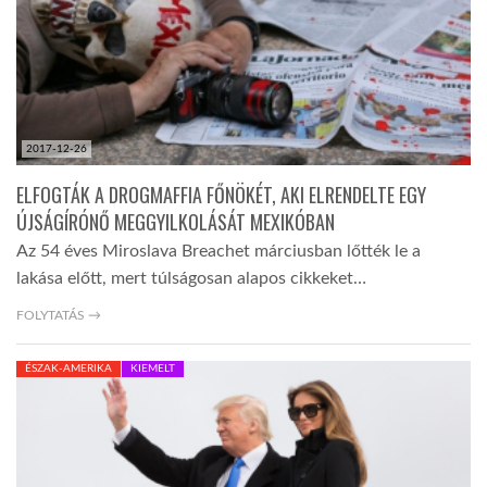
2017-12-26
ELFOGTÁK A DROGMAFFIA FŐNÖKÉT, AKI ELRENDELTE EGY
ÚJSÁGÍRÓNŐ MEGGYILKOLÁSÁT MEXIKÓBAN
Az 54 éves Miroslava Breachet márciusban lőtték le a
lakása előtt, mert túlságosan alapos cikkeket…
FOLYTATÁS →
ÉSZAK-AMERIKA
KIEMELT