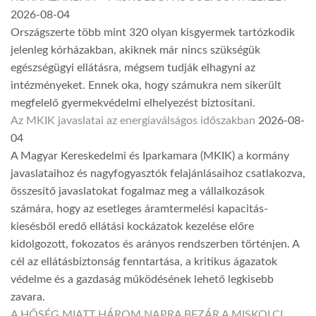
2026-08-04
Országszerte több mint 320 olyan kisgyermek tartózkodik
jelenleg kórházakban, akiknek már nincs szükségük
egészségügyi ellátásra, mégsem tudják elhagyni az
intézményeket. Ennek oka, hogy számukra nem sikerült
megfelelő gyermekvédelmi elhelyezést biztosítani.
Az MKIK javaslatai az energiaválságos időszakban
2026-08-
04
A Magyar Kereskedelmi és Iparkamara (MKIK) a kormány
javaslataihoz és nagyfogyasztók felajánlásaihoz csatlakozva,
összesítő javaslatokat fogalmaz meg a vállalkozások
számára, hogy az esetleges áramtermelési kapacitás-
kiesésből eredő ellátási kockázatok kezelése előre
kidolgozott, fokozatos és arányos rendszerben történjen. A
cél az ellátásbiztonság fenntartása, a kritikus ágazatok
védelme és a gazdaság működésének lehető legkisebb
zavara.
A HŐSÉG MIATT HÁROM NAPRA BEZÁR A MISKOLCI