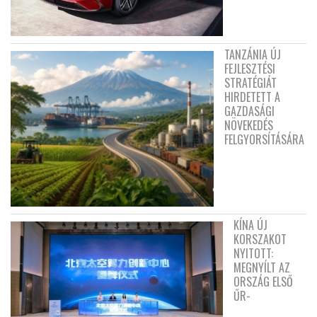
TANZÁNIA ÚJ
FEJLESZTÉSI
STRATÉGIÁT
HIRDETETT A
GAZDASÁGI
NÖVEKEDÉS
FELGYORSÍTÁSÁRA
KÍNA ÚJ
KORSZAKOT
NYITOTT:
MEGNYÍLT AZ
ORSZÁG ELSŐ
ŰR-