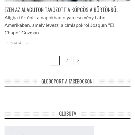
EZEN AZ ALAGÚTON TÁVOZOTT A KÖPCÖS A BÖRTÖNBŐL
Aligha történik a napokban olyan esemény Latin-
Amerikában, amely leveszi a címlapokról Joaquín "El
Chapo" Guzmán…
FOLYTATÁS →
1
2
GLOBOPORT A FACEBOOKON!
GLOBOTV