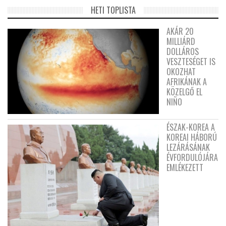
HETI TOPLISTA
AKÁR 20
MILLIÁRD
DOLLÁROS
VESZTESÉGET IS
OKOZHAT
AFRIKÁNAK A
KÖZELGŐ EL
NIÑO
ÉSZAK-KOREA A
KOREAI HÁBORÚ
LEZÁRÁSÁNAK
ÉVFORDULÓJÁRA
EMLÉKEZETT