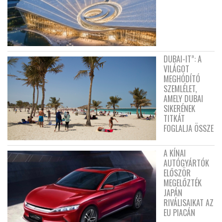
DUBAI-IT”: A
VILÁGOT
MEGHÓDÍTÓ
SZEMLÉLET,
AMELY DUBAI
SIKERÉNEK
TITKÁT
FOGLALJA ÖSSZE
A KÍNAI
AUTÓGYÁRTÓK
ELŐSZÖR
MEGELŐZTÉK
JAPÁN
RIVÁLISAIKAT AZ
EU PIACÁN