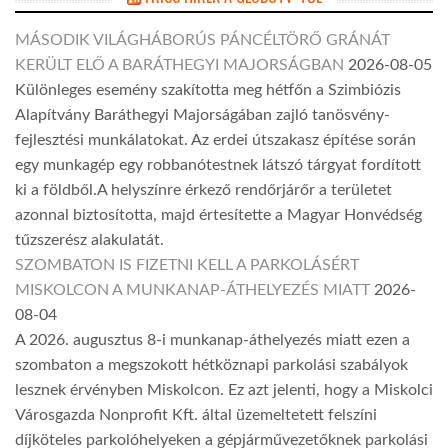
MÁSODIK VILÁGHÁBORÚS PÁNCÉLTÖRŐ GRÁNÁT
KERÜLT ELŐ A BARÁTHEGYI MAJORSÁGBAN
2026-08-05
Különleges esemény szakította meg hétfőn a Szimbiózis
Alapítvány Baráthegyi Majorságában zajló tanösvény-
fejlesztési munkálatokat. Az erdei útszakasz építése során
egy munkagép egy robbanótestnek látszó tárgyat fordított
ki a földből.A helyszínre érkező rendőrjárőr a területet
azonnal biztosította, majd értesítette a Magyar Honvédség
tűzszerész alakulatát.
SZOMBATON IS FIZETNI KELL A PARKOLÁSÉRT
MISKOLCON A MUNKANAP-ÁTHELYEZÉS MIATT
2026-
08-04
A 2026. augusztus 8-i munkanap-áthelyezés miatt ezen a
szombaton a megszokott hétköznapi parkolási szabályok
lesznek érvényben Miskolcon. Ez azt jelenti, hogy a Miskolci
Városgazda Nonprofit Kft. által üzemeltetett felszíni
díjköteles parkolóhelyeken a gépjárművezetőknek parkolási