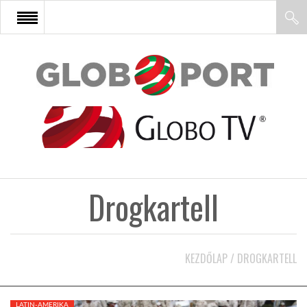
FŐOLDAL
AFRIKA
EURÓPA
Drogkartell
ÁZSIA
ÉSZAK-AMERIKA
KEZDŐLAP
/
DROGKARTELL
LATIN-AMERIKA
LATIN-AMERIKA