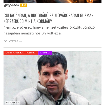
0
0
2015-07-18
CULIACÁNBAN, A DROGBÁRÓ SZÜLŐVÁROSÁBAN GUZMAN
NÉPSZERŰBB MINT A KORMÁNY
Nem az első eset, hogy a nemzetközileg lőrözött bűnöző
hazájában nemzeti hős:így volt ez a…
FOLYTATÁS →
LATIN-AMERIKA - POLITIKA
KIEMELT
2015-07-13