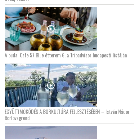
A budai Cafe 57 Blue étterem 6. a Tripadvisor budapesti listáján
EGYÜTTMŰKÖDÉS A BORKULTÚRA FEJLESZTÉSÉBEN – István Nádor
Borlovagrend