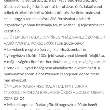
Rendkívüli ülést tartott az encsi képviselő-testület, ahol
több, a város fejlődését érintő beruházásról és lakóövezeti
telkek értékesítéséről született döntés. Az önkormányzat
célja, hogy a rendelkezésre álló forrásokat a lehető
leghatékonyabban használja fel, miközben új fejlesztéseket
készít elő.
JÓ ÜTEMBEN HALAD A NYÍREGYHÁZA–MEZŐZOMBOR
VASÚTVONAL KORSZERŰSÍTÉSE
2026-08-04
A terveknek megfelelően zajlik a Mezőzombor és
Nyíregyháza közötti 100c jelű vasútvonal kiemelt felújítása.
A május végén elindított beruházás augusztus végéig tart, és
a rendkívüli nyári hőség sem akadályozta a kivitelezést.A
munkálatok során a hosszúsínek cseréjének döntő része
már elkészült.
ÜNNEPI PROGRAMSOROZATTAL NYIT ÚJRA A
MISKOLCTAPOLCAI BARLANGFÜRDŐ AUGUSZTUSBAN
2026-08-04
A Miskolctapolcai Barlangfürdő augusztus 20-án ismét