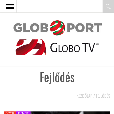
FŐOLDAL
AFRIKA
EURÓPA
Fejlődés
ÁZSIA
ÉSZAK-AMERIKA
KEZDŐLAP
/
FEJLŐDÉS
LATIN-AMERIKA
EGYÉB
KIEMELT