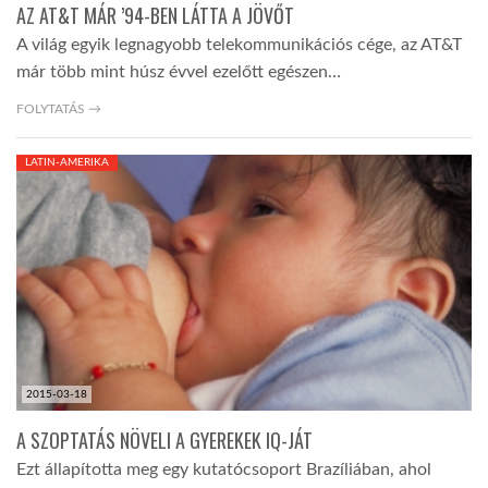
AZ AT&T MÁR ’94-BEN LÁTTA A JÖVŐT
A világ egyik legnagyobb telekommunikációs cége, az AT&T
már több mint húsz évvel ezelőtt egészen…
FOLYTATÁS →
LATIN-AMERIKA
2015-03-18
A SZOPTATÁS NÖVELI A GYEREKEK IQ-JÁT
Ezt állapította meg egy kutatócsoport Brazíliában, ahol