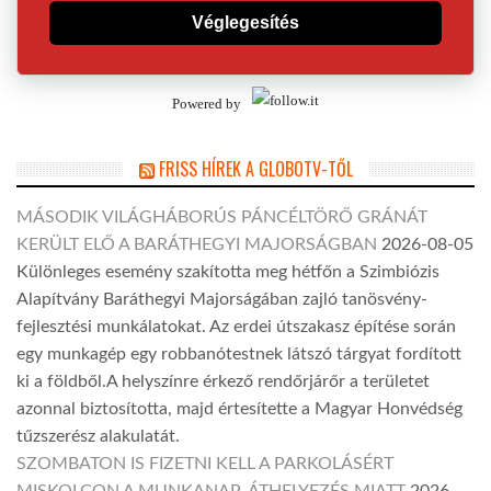
Véglegesítés
Powered by
FRISS HÍREK A GLOBOTV-TŐL
MÁSODIK VILÁGHÁBORÚS PÁNCÉLTÖRŐ GRÁNÁT
KERÜLT ELŐ A BARÁTHEGYI MAJORSÁGBAN
2026-08-05
Különleges esemény szakította meg hétfőn a Szimbiózis
Alapítvány Baráthegyi Majorságában zajló tanösvény-
fejlesztési munkálatokat. Az erdei útszakasz építése során
egy munkagép egy robbanótestnek látszó tárgyat fordított
ki a földből.A helyszínre érkező rendőrjárőr a területet
azonnal biztosította, majd értesítette a Magyar Honvédség
tűzszerész alakulatát.
SZOMBATON IS FIZETNI KELL A PARKOLÁSÉRT
MISKOLCON A MUNKANAP-ÁTHELYEZÉS MIATT
2026-