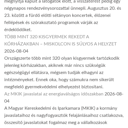
megnyitja kapuit a látogatók előtt, a visszatérést pedig egy
négynapos rendezvénysorozattal ünnepli. Augusztus 20. és
23. között a fürdő előtti sétányon koncertek, élőzenei
fellépések és szórakoztató programok várják az
érdeklődőket.
TÖBB MINT 320 KISGYERMEK REKEDT A
KÓRHÁZAKBAN – MISKOLCON IS SÚLYOS A HELYZET
2026-08-04
Országszerte több mint 320 olyan kisgyermek tartózkodik
jelenleg kórházakban, akiknek már nincs szükségük
egészségügyi ellátásra, mégsem tudják elhagyni az
intézményeket. Ennek oka, hogy számukra nem sikerült
megfelelő gyermekvédelmi elhelyezést biztosítani.
Az MKIK javaslatai az energiaválságos időszakban
2026-08-
04
A Magyar Kereskedelmi és Iparkamara (MKIK) a kormány
javaslataihoz és nagyfogyasztók felajánlásaihoz csatlakozva,
összesítő javaslatokat fogalmaz meg a vállalkozások