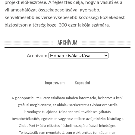
projekt előkészítése. A fejlesztés célja, hogy a vasúti és a
villamoshálózat összekapcsolásával gyorsabb,
kényelmesebb és versenyképesebb közösségi közlekedést
biztosítson a térség közel 300 ezer lakója számára.
ARCHÍVUM
Archívum
Impresszum
Kapcsolat
A globoport.hu felületén található minden információ, beleértve a képi,
grafikai megjelenítést, az oldalak szerkezetét a GloboPort Média
kizárólagos tulajdona. Mindennemű továbbszolgáltatás,
továbbértékesítés, egészében vagy részleteiben az újraközlés kizárólag a
GloboPort Média előzetes írásbeli hozzájárulásával lehetséges.
Terjesztésük sem nyomtatott, sem elektronikus formában nem