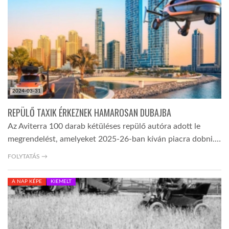
TROPICALMAGAZIN
GLOBOTV
AFRIKA TUDÁSTÁR
2024-03-31
REPÜLŐ TAXIK ÉRKEZNEK HAMAROSAN DUBAJBA
A NAP SZÉPE
Az Aviterra 100 darab kétüléses repülő autóra adott le
megrendelést, amelyeket 2025-26-ban kíván piacra dobni.…
LINKTR.EE
FOLYTATÁS →
A NAP KÉPE
KIEMELT
GLOBOZSARU
DOBRAVERO.HU