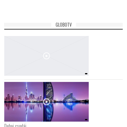
GLOBOTV
Dubaj csodái