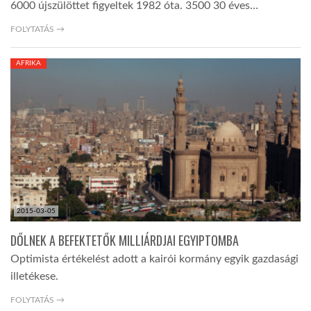
6000 újszülöttet figyeltek 1982 óta. 3500 30 éves…
FOLYTATÁS →
AFRIKA
2015-03-05
DŐLNEK A BEFEKTETŐK MILLIÁRDJAI EGYIPTOMBA
Optimista értékelést adott a kairói kormány egyik gazdasági
illetékese.
FOLYTATÁS →