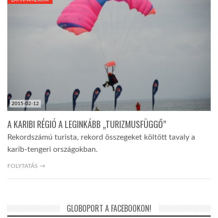
LATIN-AMERIKA
2015-02-12
A KARIBI RÉGIÓ A LEGINKÁBB „TURIZMUSFÜGGŐ”
Rekordszámú turista, rekord összegeket költött tavaly a
karib-tengeri országokban.
FOLYTATÁS →
GLOBOPORT A FACEBOOKON!