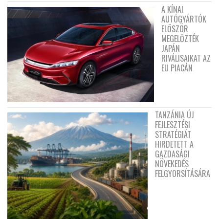
A KÍNAI
AUTÓGYÁRTÓK
ELŐSZÖR
MEGELŐZTÉK
JAPÁN
RIVÁLISAIKAT AZ
EU PIACÁN
TANZÁNIA ÚJ
FEJLESZTÉSI
STRATÉGIÁT
HIRDETETT A
GAZDASÁGI
NÖVEKEDÉS
FELGYORSÍTÁSÁRA