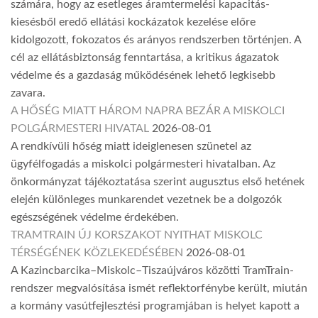
számára, hogy az esetleges áramtermelési kapacitás-
kiesésből eredő ellátási kockázatok kezelése előre
kidolgozott, fokozatos és arányos rendszerben történjen. A
cél az ellátásbiztonság fenntartása, a kritikus ágazatok
védelme és a gazdaság működésének lehető legkisebb
zavara.
A HŐSÉG MIATT HÁROM NAPRA BEZÁR A MISKOLCI
POLGÁRMESTERI HIVATAL
2026-08-01
A rendkívüli hőség miatt ideiglenesen szünetel az
ügyfélfogadás a miskolci polgármesteri hivatalban. Az
önkormányzat tájékoztatása szerint augusztus első hetének
elején különleges munkarendet vezetnek be a dolgozók
egészségének védelme érdekében.
TRAMTRAIN ÚJ KORSZAKOT NYITHAT MISKOLC
TÉRSÉGÉNEK KÖZLEKEDÉSÉBEN
2026-08-01
A Kazincbarcika–Miskolc–Tiszaújváros közötti TramTrain-
rendszer megvalósítása ismét reflektorfénybe került, miután
a kormány vasútfejlesztési programjában is helyet kapott a