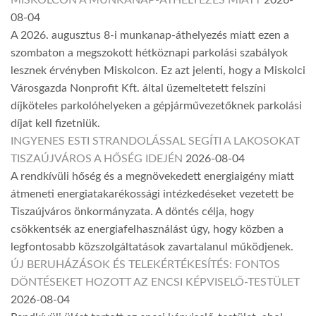
08-04
A 2026. augusztus 8-i munkanap-áthelyezés miatt ezen a
szombaton a megszokott hétköznapi parkolási szabályok
lesznek érvényben Miskolcon. Ez azt jelenti, hogy a Miskolci
Városgazda Nonprofit Kft. által üzemeltetett felszíni
díjköteles parkolóhelyeken a gépjárművezetőknek parkolási
díjat kell fizetniük.
INGYENES ESTI STRANDOLÁSSAL SEGÍTI A LAKOSOKAT
TISZAÚJVÁROS A HŐSÉG IDEJÉN
2026-08-04
A rendkívüli hőség és a megnövekedett energiaigény miatt
átmeneti energiatakarékossági intézkedéseket vezetett be
Tiszaújváros önkormányzata. A döntés célja, hogy
csökkentsék az energiafelhasználást úgy, hogy közben a
legfontosabb közszolgáltatások zavartalanul működjenek.
ÚJ BERUHÁZÁSOK ÉS TELEKÉRTÉKESÍTÉS: FONTOS
DÖNTÉSEKET HOZOTT AZ ENCSI KÉPVISELŐ-TESTÜLET
2026-08-04