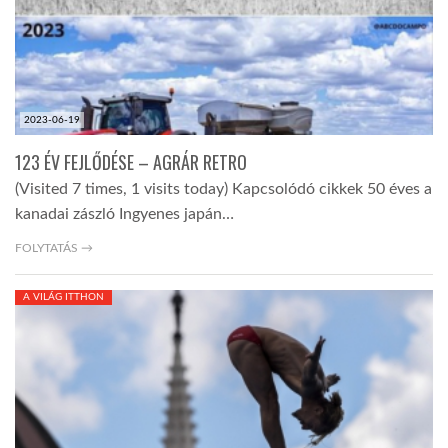
LATIMO.HU
GLOBOBOOK
2023-06-19
123 ÉV FEJLŐDÉSE – AGRÁR RETRO
(Visited 7 times, 1 visits today) Kapcsolódó cikkek 50 éves a
kanadai zászló Ingyenes japán…
FOLYTATÁS →
A VILÁG ITTHON