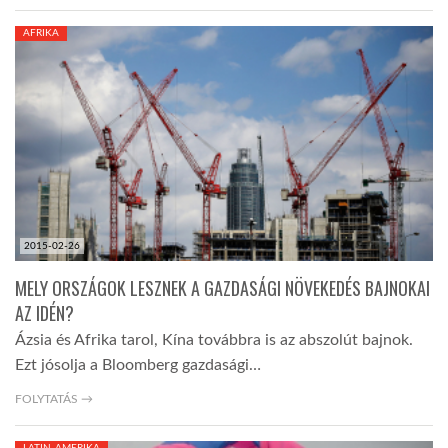
AFRIKA
2015-02-26
MELY ORSZÁGOK LESZNEK A GAZDASÁGI NÖVEKEDÉS BAJNOKAI
AZ IDÉN?
Ázsia és Afrika tarol, Kína továbbra is az abszolút bajnok.
Ezt jósolja a Bloomberg gazdasági…
FOLYTATÁS →