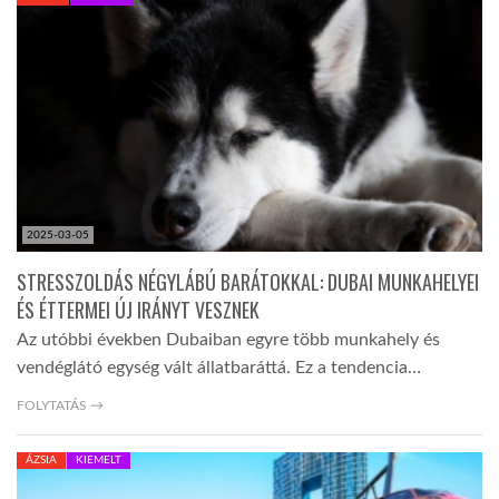
KÖZEL-KELET
AUSZTRÁLIA
A VILÁG ITTHON
2025-03-05
MÉDIA
STRESSZOLDÁS NÉGYLÁBÚ BARÁTOKKAL: DUBAI MUNKAHELYEI
ÉS ÉTTERMEI ÚJ IRÁNYT VESZNEK
Az utóbbi években Dubaiban egyre több munkahely és
vendéglátó egység vált állatbaráttá. Ez a tendencia…
GLOBOTV BP
FOLYTATÁS →
ÁZSIA
KIEMELT
HÍR3D