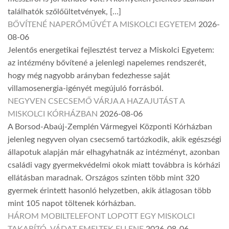
találhatók szőlőültetvények, […]
BŐVÍTENÉ NAPERŐMŰVÉT A MISKOLCI EGYETEM
2026-
08-06
Jelentős energetikai fejlesztést tervez a Miskolci Egyetem:
az intézmény bővítené a jelenlegi napelemes rendszerét,
hogy még nagyobb arányban fedezhesse saját
villamosenergia-igényét megújuló forrásból.
NEGYVEN CSECSEMŐ VÁRJA A HAZAJUTÁST A
MISKOLCI KÓRHÁZBAN
2026-08-06
A Borsod-Abaúj-Zemplén Vármegyei Központi Kórházban
jelenleg negyven olyan csecsemő tartózkodik, akik egészségi
állapotuk alapján már elhagyhatnák az intézményt, azonban
családi vagy gyermekvédelmi okok miatt továbbra is kórházi
ellátásban maradnak. Országos szinten több mint 320
gyermek érintett hasonló helyzetben, akik átlagosan több
mint 105 napot töltenek kórházban.
HÁROM MOBILTELEFONT LOPOTT EGY MISKOLCI