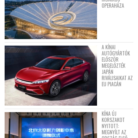
OPERAHÁZA
A KÍNAI
AUTÓGYÁRTÓK
ELŐSZÖR
MEGELŐZTÉK
JAPÁN
RIVÁLISAIKAT AZ
EU PIACÁN
KÍNA ÚJ
KORSZAKOT
NYITOTT:
MEGNYÍLT AZ