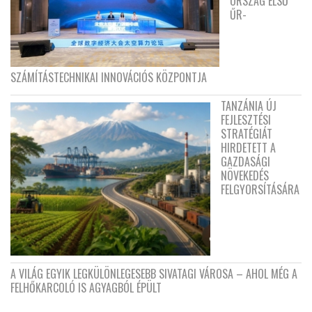
ORSZÁG ELSŐ
ŰR-
SZÁMÍTÁSTECHNIKAI INNOVÁCIÓS KÖZPONTJA
TANZÁNIA ÚJ
FEJLESZTÉSI
STRATÉGIÁT
HIRDETETT A
GAZDASÁGI
NÖVEKEDÉS
FELGYORSÍTÁSÁRA
A VILÁG EGYIK LEGKÜLÖNLEGESEBB SIVATAGI VÁROSA – AHOL MÉG A
FELHŐKARCOLÓ IS AGYAGBÓL ÉPÜLT