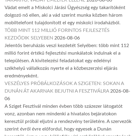
TAKARÍTÓ, VÁDAT EMELTEK ELLENE
2026-08-06
Vádat emelt a Miskolci Járási Ügyészség egy takarítóként
dolgozó nő ellen, aki a vád szerint munka közben három
mobiltelefont tulajdonított el egy miskolci irodaházból.
TÖBB MINT 112 MILLIÓ FORINTOS FEJLESZTÉS
KEZDŐDIK SELYEBEN
2026-08-06
Jelentős beruházás veszi kezdetét Selyében: több mint 112
millió forint értékű fejlesztési munkálatok indulnak el a
településen. A kivitelezési feladatokat egy edelényi
székhelyű vállalkozás nyerte el a közbeszerzési eljárás
eredményeként.
VESZÉLYES PRÓBÁLKOZÁSOK A SZIGETEN: SOKAN A
DUNÁN ÁT AKARNAK BEJUTNI A FESZTIVÁLRA
2026-08-
06
A Sziget Fesztivál minden évben több százezer látogatót
vonz, azonban nem mindenki a hivatalos bejáratokon
keresztül próbál eljutni a rendezvény területére. A szervezők
szerint évről évre előfordul, hogy egyesek a Dunán