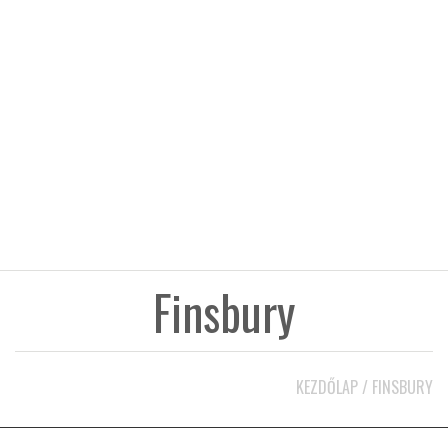
KÖZEL-KELET
AUSZTRÁLIA
A VILÁG ITTHON
MÉDIA
Finsbury
GLOBOTV BP
KEZDŐLAP
/
FINSBURY
HÍR3D