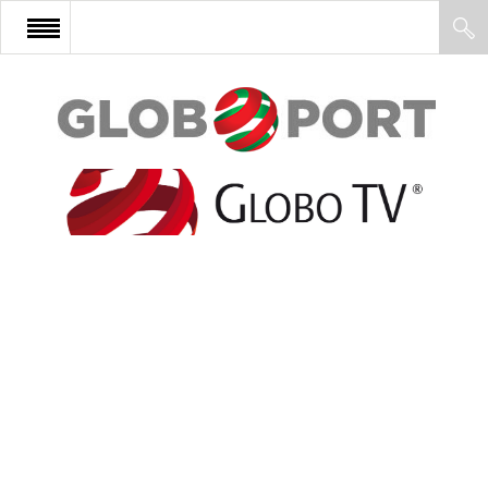
FŐOLDAL
AFRIKA
EURÓPA
ÁZSIA
ÉSZAK-AMERIKA
LATIN-AMERIKA