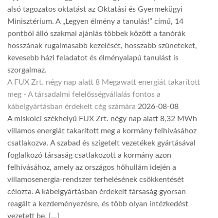
alsó tagozatos oktatást az Oktatási és Gyermekügyi
Minisztérium. A „Legyen élmény a tanulás!” című, 14
pontból álló szakmai ajánlás többek között a tanórák
hosszának rugalmasabb kezelését, hosszabb szüneteket,
kevesebb házi feladatot és élményalapú tanulást is
szorgalmaz.
A FUX Zrt. négy nap alatt 8 Megawatt energiát takarított
meg - A társadalmi felelősségvállalás fontos a
kábelgyártásban érdekelt cég számára
2026-08-08
A miskolci székhelyű FUX Zrt. négy nap alatt 8,32 MWh
villamos energiát takarított meg a kormány felhívásához
csatlakozva. A szabad és szigetelt vezetékek gyártásával
foglalkozó társaság csatlakozott a kormány azon
felhívásához, amely az országos hőhullám idején a
villamosenergia-rendszer terhelésének csökkentését
célozta. A kábelgyártásban érdekelt társaság gyorsan
reagált a kezdeményezésre, és több olyan intézkedést
vezetett be, […]