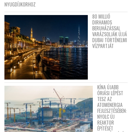
NYUGDÍJKORHOZ
80 MILLIÓ
DIRHAMOS
BERUHÁZÁSSAL
VARÁZSOLJÁK ÚJJÁ
DUBAI TÖRTÉNELMI
VÍZPARTJÁT
KÍNA ÚJABB
ÓRIÁSI LÉPÉST
TESZ AZ
ATOMENERGIA
FEJLESZTÉSÉBEN:
NYOLC ÚJ
REAKTOR
ÉPÍTÉSÉT