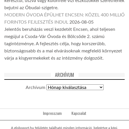
keresztül, úszva vagy különféle vízi eszközökkel szeretnének
bejutni az Óbudai-szigetre.
MODERN ÓVODA ÉPÜLHET ENCSEN: KÖZEL 400 MILLIÓ
FORINTOS FEJLESZTÉS INDUL
2026-08-05
Jelentős beruházás veszi kezdetét Encsen, ahol teljesen
megújul a Csoda-Vár Óvoda és Bölcsőde 2. számú
tagintézménye. A fejlesztés célja, hogy korszerűbb,
biztonságosabb és a mai elvárásoknak megfelelő környezet
várja a kisgyermekeket és az intézmény dolgozóit.
ARCHÍVUM
Archívum
Impresszum
Kapcsolat
A globoport.hu felületén található minden információ, beleértve a képi,