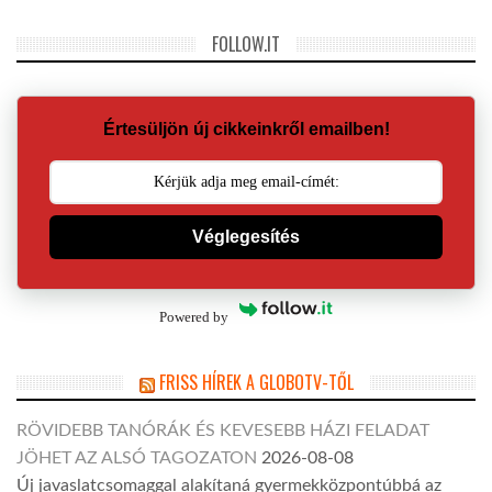
FOLLOW.IT
Értesüljön új cikkeinkről emailben!
Véglegesítés
Powered by
FRISS HÍREK A GLOBOTV-TŐL
RÖVIDEBB TANÓRÁK ÉS KEVESEBB HÁZI FELADAT
JÖHET AZ ALSÓ TAGOZATON
2026-08-08
Új javaslatcsomaggal alakítaná gyermekközpontúbbá az