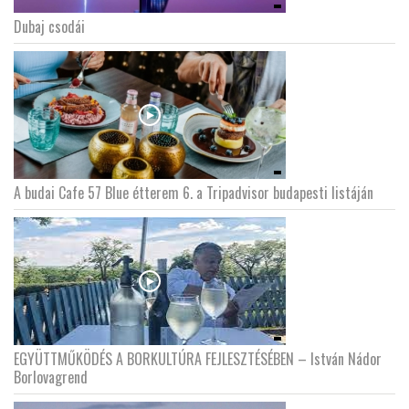
Dubaj csodái
A budai Cafe 57 Blue étterem 6. a Tripadvisor budapesti listáján
EGYÜTTMŰKÖDÉS A BORKULTÚRA FEJLESZTÉSÉBEN – István Nádor
Borlovagrend