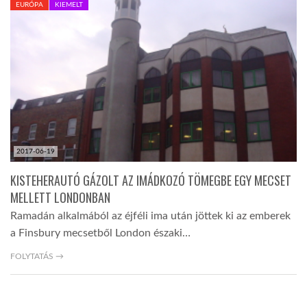
EURÓPA
KIEMELT
TROPICALMAGAZIN
GLOBOTV
AFRIKA TUDÁSTÁR
2017-06-19
A NAP SZÉPE
KISTEHERAUTÓ GÁZOLT AZ IMÁDKOZÓ TÖMEGBE EGY MECSET
MELLETT LONDONBAN
LINKTR.EE
Ramadán alkalmából az éjféli ima után jöttek ki az emberek
a Finsbury mecsetből London északi…
GLOBOZSARU
FOLYTATÁS →
DOBRAVERO.HU