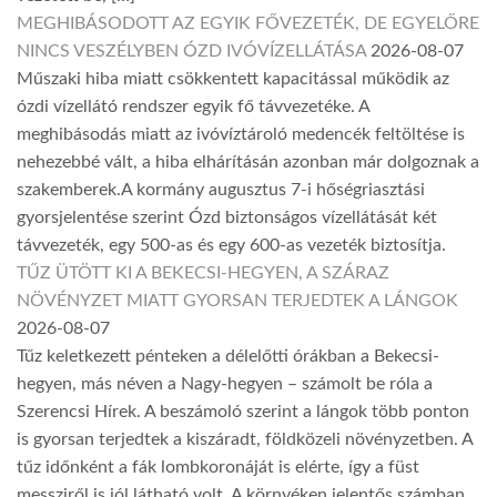
MEGHIBÁSODOTT AZ EGYIK FŐVEZETÉK, DE EGYELŐRE
NINCS VESZÉLYBEN ÓZD IVÓVÍZELLÁTÁSA
2026-08-07
Műszaki hiba miatt csökkentett kapacitással működik az
ózdi vízellátó rendszer egyik fő távvezetéke. A
meghibásodás miatt az ivóvíztároló medencék feltöltése is
nehezebbé vált, a hiba elhárításán azonban már dolgoznak a
szakemberek.A kormány augusztus 7-i hőségriasztási
gyorsjelentése szerint Ózd biztonságos vízellátását két
távvezeték, egy 500-as és egy 600-as vezeték biztosítja.
TŰZ ÜTÖTT KI A BEKECSI-HEGYEN, A SZÁRAZ
NÖVÉNYZET MIATT GYORSAN TERJEDTEK A LÁNGOK
2026-08-07
Tűz keletkezett pénteken a délelőtti órákban a Bekecsi-
hegyen, más néven a Nagy-hegyen – számolt be róla a
Szerencsi Hírek. A beszámoló szerint a lángok több ponton
is gyorsan terjedtek a kiszáradt, földközeli növényzetben. A
tűz időnként a fák lombkoronáját is elérte, így a füst
messziről is jól látható volt. A környéken jelentős számban