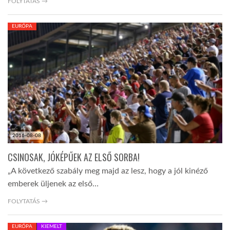
FOLYTATÁS →
EURÓPA
2016-08-08
CSINOSAK, JÓKÉPŰEK AZ ELSŐ SORBA!
„A következő szabály meg majd az lesz, hogy a jól kinéző
emberek üljenek az első…
FOLYTATÁS →
EURÓPA
KIEMELT