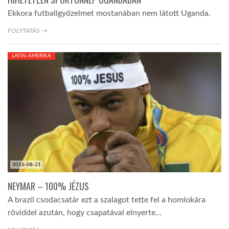
Ekkora futballgyőzelmet mostanában nem látott Uganda.
FOLYTATÁS →
LATIN-AMERIKA
2016-08-21
NEYMAR – 100% JÉZUS
A brazil csodacsatár ezt a szalagot tette fel a homlokára
röviddel azután, hogy csapatával elnyerte…