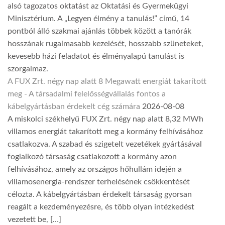
alsó tagozatos oktatást az Oktatási és Gyermekügyi
Minisztérium. A „Legyen élmény a tanulás!” című, 14
pontból álló szakmai ajánlás többek között a tanórák
hosszának rugalmasabb kezelését, hosszabb szüneteket,
kevesebb házi feladatot és élményalapú tanulást is
szorgalmaz.
A FUX Zrt. négy nap alatt 8 Megawatt energiát takarított
meg - A társadalmi felelősségvállalás fontos a
kábelgyártásban érdekelt cég számára
2026-08-08
A miskolci székhelyű FUX Zrt. négy nap alatt 8,32 MWh
villamos energiát takarított meg a kormány felhívásához
csatlakozva. A szabad és szigetelt vezetékek gyártásával
foglalkozó társaság csatlakozott a kormány azon
felhívásához, amely az országos hőhullám idején a
villamosenergia-rendszer terhelésének csökkentését
célozta. A kábelgyártásban érdekelt társaság gyorsan
reagált a kezdeményezésre, és több olyan intézkedést
vezetett be, […]