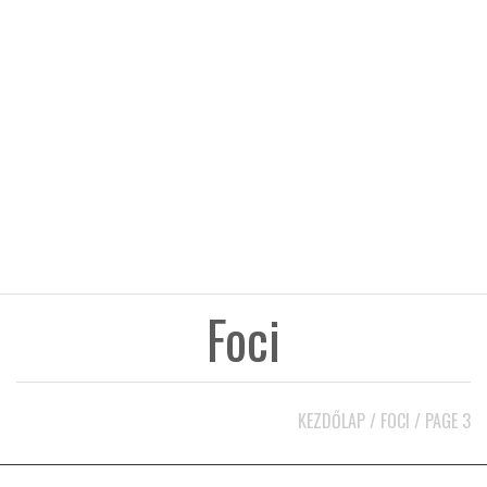
KÖZEL-KELET
AUSZTRÁLIA
A VILÁG ITTHON
MÉDIA
Foci
GLOBOTV BP
KEZDŐLAP
/
FOCI
/
PAGE 3
HÍR3D