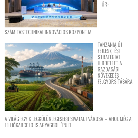
ŰR-
SZÁMÍTÁSTECHNIKAI INNOVÁCIÓS KÖZPONTJA
TANZÁNIA ÚJ
FEJLESZTÉSI
STRATÉGIÁT
HIRDETETT A
GAZDASÁGI
NÖVEKEDÉS
FELGYORSÍTÁSÁRA
A VILÁG EGYIK LEGKÜLÖNLEGESEBB SIVATAGI VÁROSA – AHOL MÉG A
FELHŐKARCOLÓ IS AGYAGBÓL ÉPÜLT