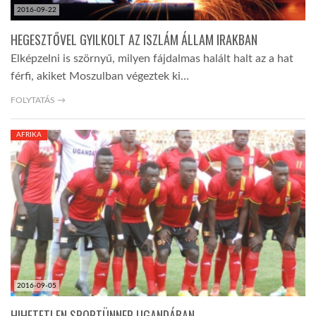
2016-09-22
HEGESZTŐVEL GYILKOLT AZ ISZLÁM ÁLLAM IRAKBAN
Elképzelni is szörnyű, milyen fájdalmas halált halt az a hat
férfi, akiket Moszulban végeztek ki…
FOLYTATÁS →
AFRIKA
2016-09-05
HIHETETLEN SPORTÜNNEP UGANDÁBAN