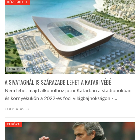
KÖZEL-KELET
TROPICALMAGAZIN
GLOBOTV
AFRIKA TUDÁSTÁR
2016-11-12
A NAP SZÉPE
A SIVATAGNÁL IS SZÁRAZABB LEHET A KATARI VÉBÉ
Nem lehet majd alkoholhoz jutni Katarban a stadionokban
LINKTR.EE
és környékükön a 2022-es foci világbajnokságon -…
FOLYTATÁS →
GLOBOZSARU
EURÓPA
DOBRAVERO.HU