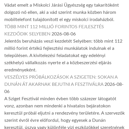
Vádat emelt a Miskolci Járási Ügyészség egy takarítóként
dolgozó nő ellen, aki a vád szerint munka közben három
mobiltelefont tulajdonított el egy miskolci irodaházból.
TÖBB MINT 112 MILLIÓ FORINTOS FEJLESZTÉS
KEZDŐDIK SELYEBEN
2026-08-06
Jelentős beruházás veszi kezdetét Selyében: több mint 112
millió forint értékű fejlesztési munkálatok indulnak el a
településen. A kivitelezési feladatokat egy edelényi
székhelyű vállalkozás nyerte el a közbeszerzési eljárás
eredményeként.
VESZÉLYES PRÓBÁLKOZÁSOK A SZIGETEN: SOKAN A
DUNÁN ÁT AKARNAK BEJUTNI A FESZTIVÁLRA
2026-08-
06
A Sziget Fesztivál minden évben több százezer látogatót
vonz, azonban nem mindenki a hivatalos bejáratokon
keresztül próbál eljutni a rendezvény területére. A szervezők
szerint évről évre előfordul, hogy egyesek a Dunán
keresztül, úszva vagy különféle vízi eszközökkel szeretnének