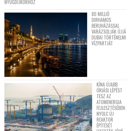
NYUGDÍJKORHOZ
80 MILLIÓ
DIRHAMOS
BERUHÁZÁSSAL
VARÁZSOLJÁK ÚJJÁ
DUBAI TÖRTÉNELMI
VÍZPARTJÁT
KÍNA ÚJABB
ÓRIÁSI LÉPÉST
TESZ AZ
ATOMENERGIA
FEJLESZTÉSÉBEN:
NYOLC ÚJ
REAKTOR
ÉPÍTÉSÉT