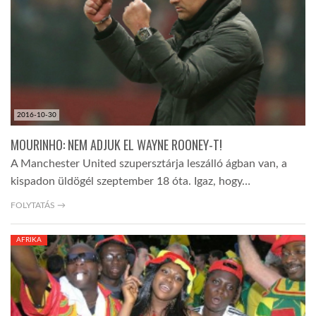
LATIMO.HU
GLOBOBOOK
2016-10-30
MOURINHO: NEM ADJUK EL WAYNE ROONEY-T!
A Manchester United szupersztárja leszálló ágban van, a
kispadon üldögél szeptember 18 óta. Igaz, hogy…
FOLYTATÁS →
AFRIKA