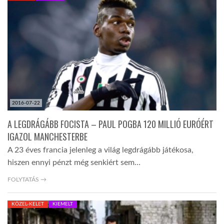
2016-07-22
A LEGDRÁGÁBB FOCISTA – PAUL POGBA 120 MILLIÓ EURÓÉRT
IGAZOL MANCHESTERBE
A 23 éves francia jelenleg a világ legdrágább játékosa,
hiszen ennyi pénzt még senkiért sem…
FOLYTATÁS →
KÖZEL-KELET
KIEMELT