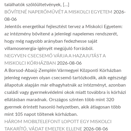
találhatók szőlőültetvények, […]
BŐVÍTENÉ NAPERŐMŰVÉT A MISKOLCI EGYETEM
2026-
08-06
Jelentős energetikai fejlesztést tervez a Miskolci Egyetem:
az intézmény bővítené a jelenlegi napelemes rendszerét,
hogy még nagyobb arányban fedezhesse saját
villamosenergia-igényét megújuló forrásból.
NEGYVEN CSECSEMŐ VÁRJA A HAZAJUTÁST A
MISKOLCI KÓRHÁZBAN
2026-08-06
A Borsod-Abaúj-Zemplén Vármegyei Központi Kórházban
jelenleg negyven olyan csecsemő tartózkodik, akik egészségi
állapotuk alapján már elhagyhatnák az intézményt, azonban
családi vagy gyermekvédelmi okok miatt továbbra is kórházi
ellátásban maradnak. Országos szinten több mint 320
gyermek érintett hasonló helyzetben, akik átlagosan több
mint 105 napot töltenek kórházban.
HÁROM MOBILTELEFONT LOPOTT EGY MISKOLCI
TAKARÍTÓ, VÁDAT EMELTEK ELLENE
2026-08-06