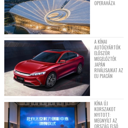
OPERAHÁZA
A KÍNAI
AUTÓGYÁRTÓK
ELŐSZÖR
MEGELŐZTÉK
JAPÁN
RIVÁLISAIKAT AZ
EU PIACÁN
KÍNA ÚJ
KORSZAKOT
NYITOTT:
MEGNYÍLT AZ
ORSZÁG ELSŐ