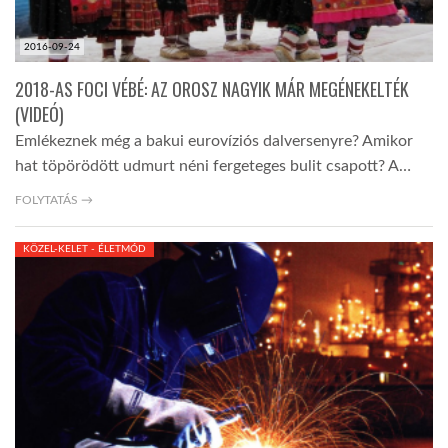
2016-09-24
2018-AS FOCI VÉBÉ: AZ OROSZ NAGYIK MÁR MEGÉNEKELTÉK
(VIDEÓ)
Emlékeznek még a bakui eurovíziós dalversenyre? Amikor
hat töpörödött udmurt néni fergeteges bulit csapott? A…
FOLYTATÁS →
KÖZEL-KELET - ÉLETMÓD