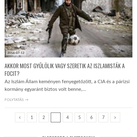
2016-07-12
AKKOR MOST GYŰLÖLIK VAGY SZERETIK AZ ISZLAMISTÁK A
FOCIT?
Az Iszlám Állam keményen fenyegetőzött, a CIA és a párizsi
kormány egyaránt biztos volt benne,…
FOLYTATÁS →
1
2
3
4
5
6
7