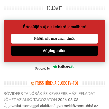
FOLLOW.IT
Értesüljön új cikkeinkről emailben!
Véglegesítés
Powered by
FRISS HÍREK A GLOBOTV-TŐL
RÖVIDEBB TANÓRÁK ÉS KEVESEBB HÁZI FELADAT
JÖHET AZ ALSÓ TAGOZATON
2026-08-08
Új javaslatcsomaggal alakítaná gyermekközpontúbbá az