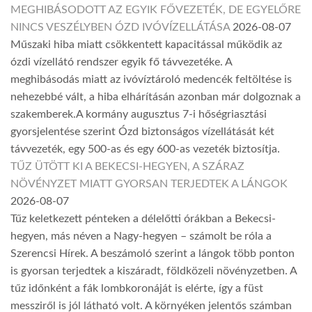
MEGHIBÁSODOTT AZ EGYIK FŐVEZETÉK, DE EGYELŐRE
NINCS VESZÉLYBEN ÓZD IVÓVÍZELLÁTÁSA
2026-08-07
Műszaki hiba miatt csökkentett kapacitással működik az
ózdi vízellátó rendszer egyik fő távvezetéke. A
meghibásodás miatt az ivóvíztároló medencék feltöltése is
nehezebbé vált, a hiba elhárításán azonban már dolgoznak a
szakemberek.A kormány augusztus 7-i hőségriasztási
gyorsjelentése szerint Ózd biztonságos vízellátását két
távvezeték, egy 500-as és egy 600-as vezeték biztosítja.
TŰZ ÜTÖTT KI A BEKECSI-HEGYEN, A SZÁRAZ
NÖVÉNYZET MIATT GYORSAN TERJEDTEK A LÁNGOK
2026-08-07
Tűz keletkezett pénteken a délelőtti órákban a Bekecsi-
hegyen, más néven a Nagy-hegyen – számolt be róla a
Szerencsi Hírek. A beszámoló szerint a lángok több ponton
is gyorsan terjedtek a kiszáradt, földközeli növényzetben. A
tűz időnként a fák lombkoronáját is elérte, így a füst
messziről is jól látható volt. A környéken jelentős számban