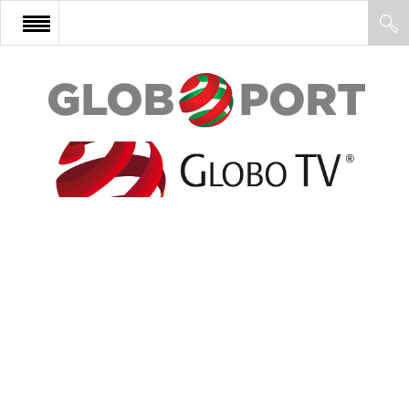
FŐOLDAL
AFRIKA
EURÓPA
ÁZSIA
ÉSZAK-AMERIKA
LATIN-AMERIKA