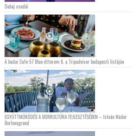
Dubaj csodái
A budai Cafe 57 Blue étterem 6. a Tripadvisor budapesti listáján
EGYÜTTMŰKÖDÉS A BORKULTÚRA FEJLESZTÉSÉBEN – István Nádor
Borlovagrend