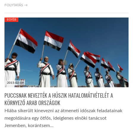
FOLYTATÁS →
EGYÉB
2015-02-09
PUCCSNAK NEVEZTÉK A HÚSZIK HATALOMÁTVÉTELÉT A
KÖRNYEZŐ ARAB ORSZÁGOK
Hiába sikerült kinevezni az átmeneti időszak feladatainak
megoldására egy ötfős, ideiglenes elnöki tanácsot
Jemenben, korántsem…