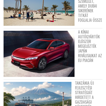
SZEMLÉLET,
AMELY DUBAI
SIKERÉNEK
TITKÁT
FOGLALJA ÖSSZE
A KÍNAI
AUTÓGYÁRTÓK
ELŐSZÖR
MEGELŐZTÉK
JAPÁN
RIVÁLISAIKAT AZ
EU PIACÁN
TANZÁNIA ÚJ
FEJLESZTÉSI
STRATÉGIÁT
HIRDETETT A
GAZDASÁGI