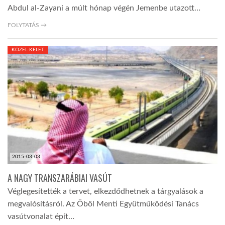
Abdul al-Zayani a múlt hónap végén Jemenbe utazott…
FOLYTATÁS →
KÖZEL-KELET
2015-03-03
A NAGY TRANSZARÁBIAI VASÚT
Véglegesítették a tervet, elkezdődhetnek a tárgyalások a
megvalósításról. Az Öböl Menti Együtműködési Tanács
vasútvonalat épít…