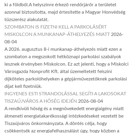
ki a földből.A helyszínre érkező rendőrjárőr a területet
azonnal biztosította, majd értesítette a Magyar Honvédség
tűzszerész alakulatát.
SZOMBATON IS FIZETNI KELL A PARKOLÁSÉRT
MISKOLCON A MUNKANAP-ÁTHELYEZÉS MIATT
2026-
08-04
A 2026. augusztus 8-i munkanap-áthelyezés miatt ezen a
szombaton a megszokott hétköznapi parkolási szabályok
lesznek érvényben Miskolcon. Ez azt jelenti, hogy a Miskolci
Városgazda Nonprofit Kft. által üzemeltetett felszíni
díjköteles parkolóhelyeken a gépjárművezetőknek parkolási
díjat kell fizetniük.
INGYENES ESTI STRANDOLÁSSAL SEGÍTI A LAKOSOKAT
TISZAÚJVÁROS A HŐSÉG IDEJÉN
2026-08-04
A rendkívüli hőség és a megnövekedett energiaigény miatt
átmeneti energiatakarékossági intézkedéseket vezetett be
Tiszaújváros önkormányzata. A döntés célja, hogy
csökkentsék az energiafelhasználást úgy, hogy közben a