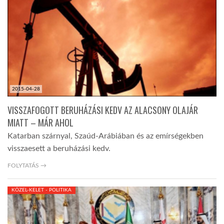
TROPICALMAGAZIN
GLOBOTV
AFRIKA TUDÁSTÁR
2015-04-28
VISSZAFOGOTT BERUHÁZÁSI KEDV AZ ALACSONY OLAJÁR
A NAP SZÉPE
MIATT – MÁR AHOL
Katarban szárnyal, Szaúd-Arábiában és az emírségekben
visszaesett a beruházási kedv.
LINKTR.EE
FOLYTATÁS →
GLOBOZSARU
KÖZEL-KELET - POLITIKA
DOBRAVERO.HU