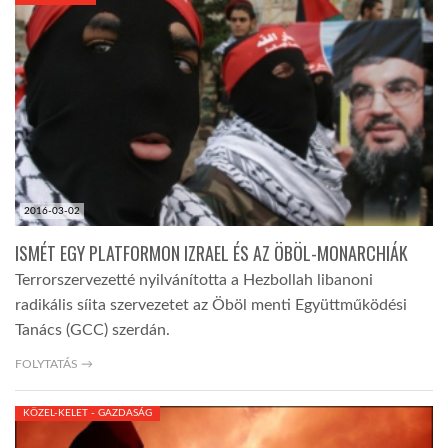
KÖZEL-KELET
AUSZTRÁLIA
A VILÁG ITTHON
2016-03-02
MÉDIA
ISMÉT EGY PLATFORMON IZRAEL ÉS AZ ÖBÖL-MONARCHIÁK
Terrorszervezetté nyilvánította a Hezbollah libanoni
radikális síita szervezetet az Öböl menti Együttműködési
Tanács (GCC) szerdán.
GLOBOTV BP
FOLYTATÁS →
KÖZEL-KELET - GAZDASÁG
HÍR3D