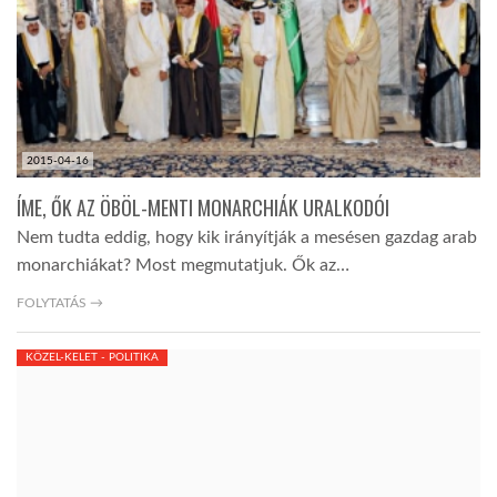
LATIMO.HU
GLOBOBOOK
2015-04-16
ÍME, ŐK AZ ÖBÖL-MENTI MONARCHIÁK URALKODÓI
Nem tudta eddig, hogy kik irányítják a mesésen gazdag arab
monarchiákat? Most megmutatjuk. Ők az…
FOLYTATÁS →
KÖZEL-KELET - POLITIKA