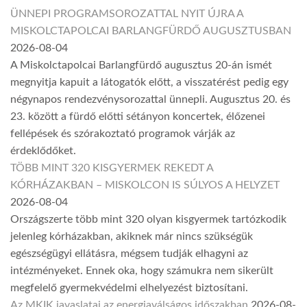
ÜNNEPI PROGRAMSOROZATTAL NYIT ÚJRA A
MISKOLCTAPOLCAI BARLANGFÜRDŐ AUGUSZTUSBAN
2026-08-04
A Miskolctapolcai Barlangfürdő augusztus 20-án ismét
megnyitja kapuit a látogatók előtt, a visszatérést pedig egy
négynapos rendezvénysorozattal ünnepli. Augusztus 20. és
23. között a fürdő előtti sétányon koncertek, élőzenei
fellépések és szórakoztató programok várják az
érdeklődőket.
TÖBB MINT 320 KISGYERMEK REKEDT A
KÓRHÁZAKBAN – MISKOLCON IS SÚLYOS A HELYZET
2026-08-04
Országszerte több mint 320 olyan kisgyermek tartózkodik
jelenleg kórházakban, akiknek már nincs szükségük
egészségügyi ellátásra, mégsem tudják elhagyni az
intézményeket. Ennek oka, hogy számukra nem sikerült
megfelelő gyermekvédelmi elhelyezést biztosítani.
Az MKIK javaslatai az energiaválságos időszakban
2026-08-