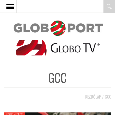
FŐOLDAL
AFRIKA
EURÓPA
GCC
ÁZSIA
ÉSZAK-AMERIKA
KEZDŐLAP
/
GCC
LATIN-AMERIKA
KÖZEL-KELET