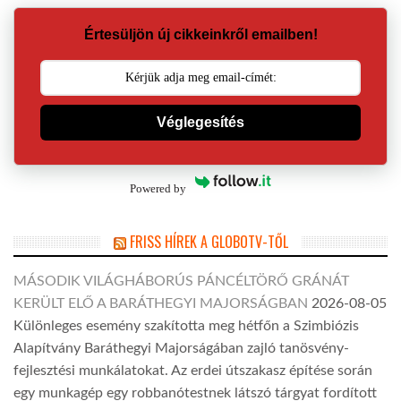
Értesüljön új cikkeinkről emailben!
Véglegesítés
Powered by
FRISS HÍREK A GLOBOTV-TŐL
MÁSODIK VILÁGHÁBORÚS PÁNCÉLTÖRŐ GRÁNÁT
KERÜLT ELŐ A BARÁTHEGYI MAJORSÁGBAN
2026-08-05
Különleges esemény szakította meg hétfőn a Szimbiózis
Alapítvány Baráthegyi Majorságában zajló tanösvény-
fejlesztési munkálatokat. Az erdei útszakasz építése során
egy munkagép egy robbanótestnek látszó tárgyat fordított