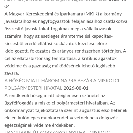
04
A Magyar Kereskedelmi és Iparkamara (MKIK) a kormány
javaslataihoz és nagyfogyasztók felajánlásaihoz csatlakozva,
összesítő javaslatokat fogalmaz meg a vállalkozások
számára, hogy az esetleges áramtermelési kapacitás-
kiesésből eredő ellátási kockázatok kezelése előre
kidolgozott, fokozatos és arányos rendszerben történjen. A
cél az ellátásbiztonság fenntartása, a kritikus ágazatok
védelme és a gazdaság működésének lehető legkisebb
zavara.
A HŐSÉG MIATT HÁROM NAPRA BEZÁR A MISKOLCI
POLGÁRMESTERI HIVATAL
2026-08-01
A rendkívüli hőség miatt ideiglenesen szünetel az
ügyfélfogadás a miskolci polgármesteri hivatalban. Az
önkormányzat tájékoztatása szerint augusztus első hetének
elején különleges munkarendet vezetnek be a dolgozók
egészségének védelme érdekében.
TRAMTRAIN ÚJ KORSZAKOT NYITHAT MISKOLC