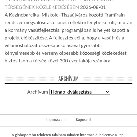
TÉRSÉGÉNEK KÖZLEKEDÉSÉBEN
2026-08-01
A Kazincbarcika–Miskolc–Tiszaújváros közötti TramTrain-
rendszer megvalósítása ismét reflektorfénybe került, miután
a kormány vasútfejlesztési programjában is helyet kapott a
projekt előkészítése. A fejlesztés célja, hogy a vasúti és a
villamoshálózat összekapcsolásával gyorsabb,
kényelmesebb és versenyképesebb közösségi közlekedést
biztosítson a térség közel 300 ezer lakója számára.
ARCHÍVUM
Archívum
Impresszum
Kapcsolat
A globoport.hu felületén található minden információ, beleértve a képi,