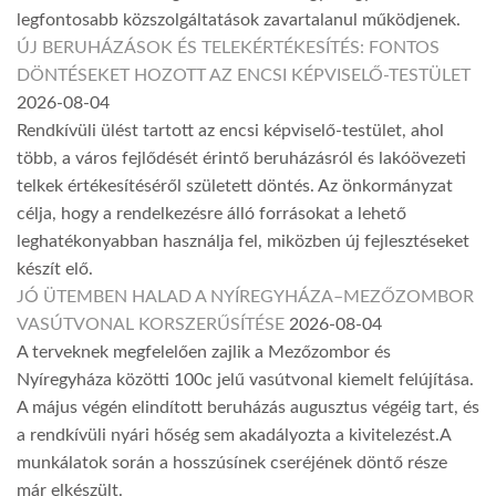
legfontosabb közszolgáltatások zavartalanul működjenek.
ÚJ BERUHÁZÁSOK ÉS TELEKÉRTÉKESÍTÉS: FONTOS
DÖNTÉSEKET HOZOTT AZ ENCSI KÉPVISELŐ-TESTÜLET
2026-08-04
Rendkívüli ülést tartott az encsi képviselő-testület, ahol
több, a város fejlődését érintő beruházásról és lakóövezeti
telkek értékesítéséről született döntés. Az önkormányzat
célja, hogy a rendelkezésre álló forrásokat a lehető
leghatékonyabban használja fel, miközben új fejlesztéseket
készít elő.
JÓ ÜTEMBEN HALAD A NYÍREGYHÁZA–MEZŐZOMBOR
VASÚTVONAL KORSZERŰSÍTÉSE
2026-08-04
A terveknek megfelelően zajlik a Mezőzombor és
Nyíregyháza közötti 100c jelű vasútvonal kiemelt felújítása.
A május végén elindított beruházás augusztus végéig tart, és
a rendkívüli nyári hőség sem akadályozta a kivitelezést.A
munkálatok során a hosszúsínek cseréjének döntő része
már elkészült.