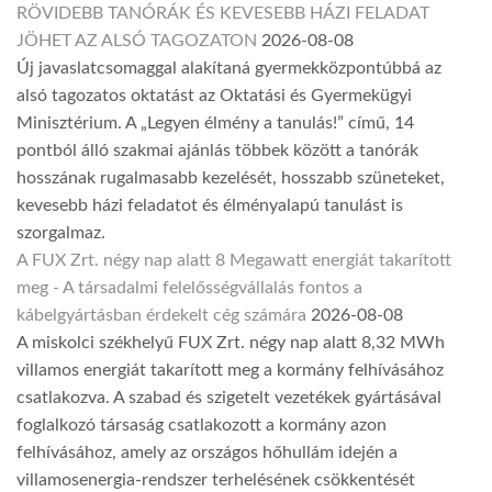
RÖVIDEBB TANÓRÁK ÉS KEVESEBB HÁZI FELADAT
JÖHET AZ ALSÓ TAGOZATON
2026-08-08
Új javaslatcsomaggal alakítaná gyermekközpontúbbá az
alsó tagozatos oktatást az Oktatási és Gyermekügyi
Minisztérium. A „Legyen élmény a tanulás!” című, 14
pontból álló szakmai ajánlás többek között a tanórák
hosszának rugalmasabb kezelését, hosszabb szüneteket,
kevesebb házi feladatot és élményalapú tanulást is
szorgalmaz.
A FUX Zrt. négy nap alatt 8 Megawatt energiát takarított
meg - A társadalmi felelősségvállalás fontos a
kábelgyártásban érdekelt cég számára
2026-08-08
A miskolci székhelyű FUX Zrt. négy nap alatt 8,32 MWh
villamos energiát takarított meg a kormány felhívásához
csatlakozva. A szabad és szigetelt vezetékek gyártásával
foglalkozó társaság csatlakozott a kormány azon
felhívásához, amely az országos hőhullám idején a
villamosenergia-rendszer terhelésének csökkentését