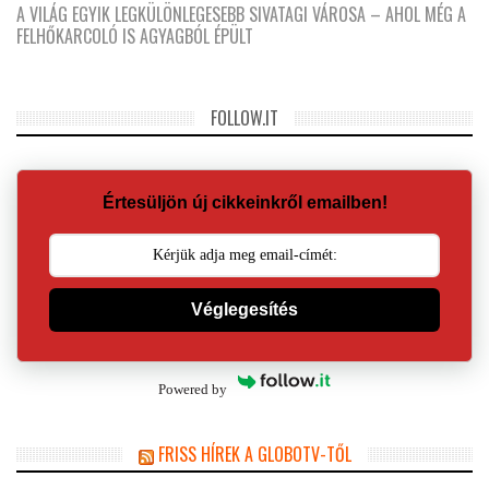
A VILÁG EGYIK LEGKÜLÖNLEGESEBB SIVATAGI VÁROSA – AHOL MÉG A
FELHŐKARCOLÓ IS AGYAGBÓL ÉPÜLT
FOLLOW.IT
Értesüljön új cikkeinkről emailben!
Véglegesítés
Powered by
FRISS HÍREK A GLOBOTV-TŐL