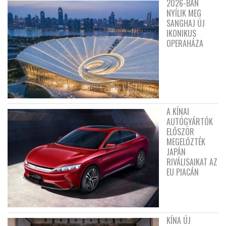
2026-BAN
NYÍLIK MEG
SANGHAJ ÚJ
IKONIKUS
OPERAHÁZA
A KÍNAI
AUTÓGYÁRTÓK
ELŐSZÖR
MEGELŐZTÉK
JAPÁN
RIVÁLISAIKAT AZ
EU PIACÁN
KÍNA ÚJ