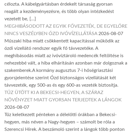
célozta. A kábelgyártásban érdekelt társaság gyorsan
reagált a kezdeményezésre, és több olyan intézkedést
vezetett be, […]
MEGHIBÁSODOTT AZ EGYIK FŐVEZETÉK, DE EGYELŐRE
NINCS VESZÉLYBEN ÓZD IVÓVÍZELLÁTÁSA
2026-08-07
Műszaki hiba miatt csökkentett kapacitással működik az
ózdi vízellátó rendszer egyik fő távvezetéke. A
meghibásodás miatt az ivóvíztároló medencék feltöltése is
nehezebbé vált, a hiba elhárításán azonban már dolgoznak a
szakemberek.A kormány augusztus 7-i hőségriasztási
gyorsjelentése szerint Ózd biztonságos vízellátását két
távvezeték, egy 500-as és egy 600-as vezeték biztosítja.
TŰZ ÜTÖTT KI A BEKECSI-HEGYEN, A SZÁRAZ
NÖVÉNYZET MIATT GYORSAN TERJEDTEK A LÁNGOK
2026-08-07
Tűz keletkezett pénteken a délelőtti órákban a Bekecsi-
hegyen, más néven a Nagy-hegyen – számolt be róla a
Szerencsi Hírek. A beszámoló szerint a lángok több ponton