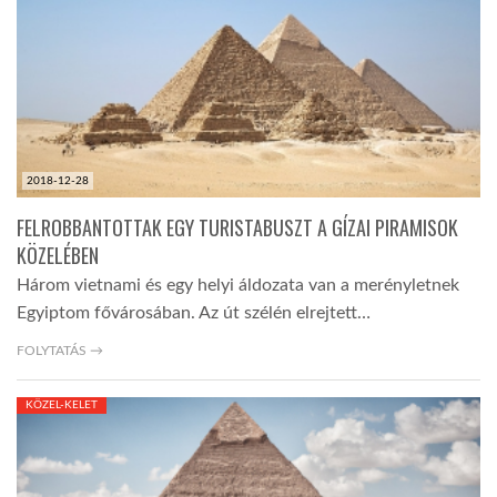
LATIMO.HU
GLOBOBOOK
2018-12-28
FELROBBANTOTTAK EGY TURISTABUSZT A GÍZAI PIRAMISOK
KÖZELÉBEN
Három vietnami és egy helyi áldozata van a merényletnek
Egyiptom fővárosában. Az út szélén elrejtett…
FOLYTATÁS →
KÖZEL-KELET