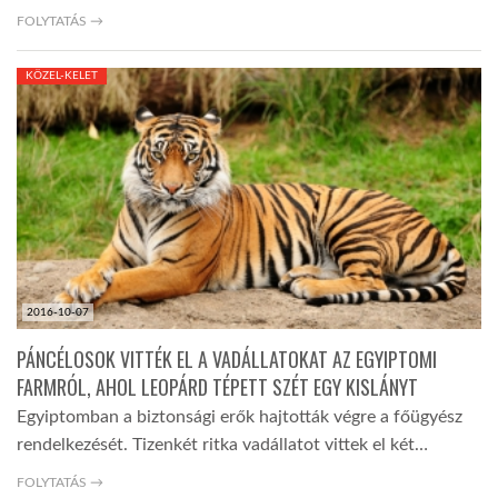
FOLYTATÁS →
KÖZEL-KELET
2016-10-07
PÁNCÉLOSOK VITTÉK EL A VADÁLLATOKAT AZ EGYIPTOMI
FARMRÓL, AHOL LEOPÁRD TÉPETT SZÉT EGY KISLÁNYT
Egyiptomban a biztonsági erők hajtották végre a főügyész
rendelkezését. Tizenkét ritka vadállatot vittek el két…
FOLYTATÁS →