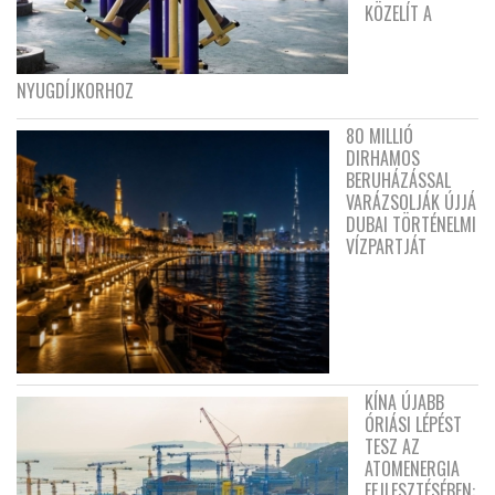
KÖZELÍT A
NYUGDÍJKORHOZ
80 MILLIÓ
DIRHAMOS
BERUHÁZÁSSAL
VARÁZSOLJÁK ÚJJÁ
DUBAI TÖRTÉNELMI
VÍZPARTJÁT
KÍNA ÚJABB
ÓRIÁSI LÉPÉST
TESZ AZ
ATOMENERGIA
FEJLESZTÉSÉBEN: