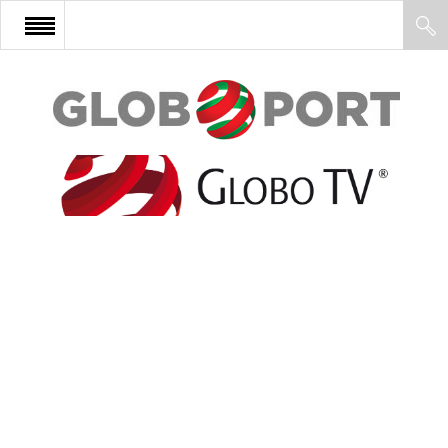
FŐOLDAL
AFRIKA
EURÓPA
ÁZSIA
ÉSZAK-AMERIKA
LATIN-AMERIKA