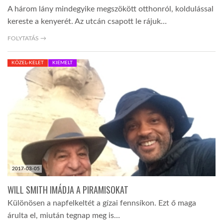
A három lány mindegyike megszökött otthonról, koldulással
kereste a kenyerét. Az utcán csapott le rájuk…
FOLYTATÁS →
KÖZEL-KELET
KIEMELT
2017-03-05
WILL SMITH IMÁDJA A PIRAMISOKAT
Különösen a napfelkeltét a gízai fennsíkon. Ezt ő maga
árulta el, miután tegnap meg is…