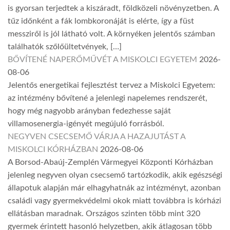
is gyorsan terjedtek a kiszáradt, földközeli növényzetben. A
tűz időnként a fák lombkoronáját is elérte, így a füst
messziről is jól látható volt. A környéken jelentős számban
találhatók szőlőültetvények, […]
BŐVÍTENÉ NAPERŐMŰVÉT A MISKOLCI EGYETEM
2026-
08-06
Jelentős energetikai fejlesztést tervez a Miskolci Egyetem:
az intézmény bővítené a jelenlegi napelemes rendszerét,
hogy még nagyobb arányban fedezhesse saját
villamosenergia-igényét megújuló forrásból.
NEGYVEN CSECSEMŐ VÁRJA A HAZAJUTÁST A
MISKOLCI KÓRHÁZBAN
2026-08-06
A Borsod-Abaúj-Zemplén Vármegyei Központi Kórházban
jelenleg negyven olyan csecsemő tartózkodik, akik egészségi
állapotuk alapján már elhagyhatnák az intézményt, azonban
családi vagy gyermekvédelmi okok miatt továbbra is kórházi
ellátásban maradnak. Országos szinten több mint 320
gyermek érintett hasonló helyzetben, akik átlagosan több