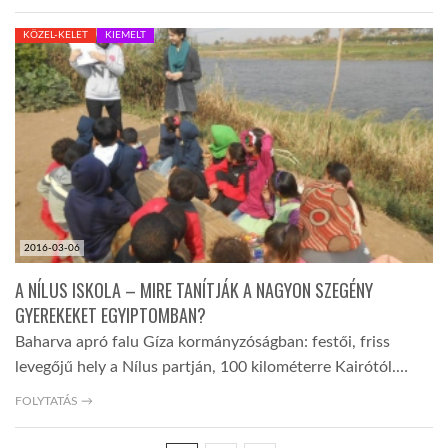
KÖZEL-KELET
KIEMELT
2016-03-06
A NÍLUS ISKOLA – MIRE TANÍTJÁK A NAGYON SZEGÉNY
GYEREKEKET EGYIPTOMBAN?
Baharva apró falu Gíza kormányzóságban: festői, friss
levegőjű hely a Nílus partján, 100 kilométerre Kairótól.…
FOLYTATÁS →