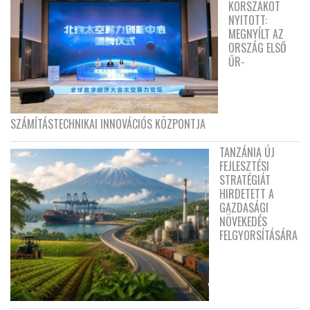
KORSZAKOT
NYITOTT:
MEGNYÍLT AZ
ORSZÁG ELSŐ
ŰR-
SZÁMÍTÁSTECHNIKAI INNOVÁCIÓS KÖZPONTJA
TANZÁNIA ÚJ
FEJLESZTÉSI
STRATÉGIÁT
HIRDETETT A
GAZDASÁGI
NÖVEKEDÉS
FELGYORSÍTÁSÁRA