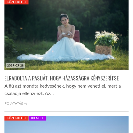
KÖZEL-KELET
TROPICALMAGAZIN
GLOBOTV
AFRIKA TUDÁSTÁR
2019-05-28
A NAP SZÉPE
ELRABOLTA A PASIJÁT, HOGY HÁZASSÁGRA KÉNYSZERÍTSE
A fiú azt mondta kedvesének, hogy nem veheti el, mert a
LINKTR.EE
családja ellenzi ezt. Az…
FOLYTATÁS →
GLOBOZSARU
KÖZEL-KELET
KIEMELT
DOBRAVERO.HU