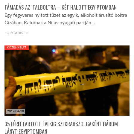
TÁMADÁS AZ ITALBOLTRA – KÉT HALOTT EGYIPTOMBAN
Egy fegyveres nyitott tüzet az egyik, alkoholt árusító boltra
Gízában, Kairónak a Nílus nyugati partján…
FOLYTATÁS →
KÖZEL-KELET
2017-04-20
35 FÉRFI TARTOTT ÉVEKIG SZEXRABSZOLGAKÉNT HÁROM
LÁNYT EGYIPTOMBAN