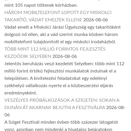
mint 105 napot töltenek kórházban.
HÁROM MOBILTELEFONT LOPOTT EGY MISKOLCI
TAKARÍTÓ, VÁDAT EMELTEK ELLENE
2026-08-06
Vádat emelt a Miskolci Járási Ügyészség egy takarítóként
dolgozó nő ellen, aki a vád szerint munka közben három
mobiltelefont tulajdonított el egy miskolci irodaházból.
TÖBB MINT 112 MILLIÓ FORINTOS FEJLESZTÉS
KEZDŐDIK SELYEBEN
2026-08-06
Jelentős beruházás veszi kezdetét Selyében: több mint 112
millió forint értékű fejlesztési munkálatok indulnak el a
településen. A kivitelezési feladatokat egy edelényi
székhelyű vállalkozás nyerte el a közbeszerzési eljárás
eredményeként.
VESZÉLYES PRÓBÁLKOZÁSOK A SZIGETEN: SOKAN A
DUNÁN ÁT AKARNAK BEJUTNI A FESZTIVÁLRA
2026-08-
06
A Sziget Fesztivál minden évben több százezer látogatót
vonz, azonban nem mindenki a hivatalos bejáratokon