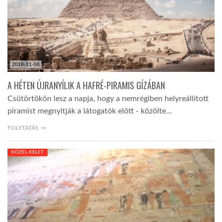
2018-11-06
A HÉTEN ÚJRANYÍLIK A HAFRÉ-PIRAMIS GÍZÁBAN
Csütörtökön lesz a napja, hogy a nemrégiben helyreállított
piramist megnyitják a látogatók előtt - közölte…
FOLYTATÁS →
KÖZEL-KELET