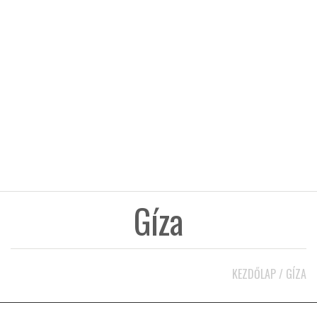
KÖZEL-KELET
AUSZTRÁLIA
A VILÁG ITTHON
MÉDIA
Gíza
GLOBOTV BP
KEZDŐLAP
/
GÍZA
HÍR3D