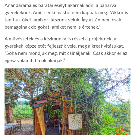
Anandarama és barátai esélyt akarnak adni a baharvai
gyerekeknek. Amit senki mástól nem kapnak meg. “Akkor is
tanítjuk őket, amikor játszunk velük. Így aztán nem csak
bemagolnak dolgokat, amiket nem is értenek.”
A művészetek és a kézimunka is részei a projektnek, a
gyerekek képzeletét fejlesztik vele, meg a kreativitásukat.
“Soha nem mondjuk meg, mit csináljanak. Csak akkor ér az
egész valamit, ha ők akarják.”