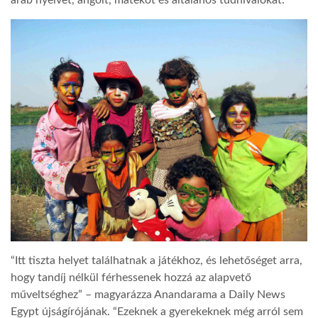
arab nyelvet, angolt, matekot és általános tudnivalókat.
LATIMO.HU
GLOBOBOOK
“Itt tiszta helyet találhatnak a játékhoz, és lehetőséget arra,
hogy tandíj nélkül férhessenek hozzá az alapvető
műveltséghez” – magyarázza Anandarama a Daily News
Egypt újságírójának. “Ezeknek a gyerekeknek még arról sem