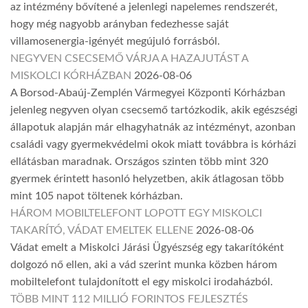
az intézmény bővítené a jelenlegi napelemes rendszerét,
hogy még nagyobb arányban fedezhesse saját
villamosenergia-igényét megújuló forrásból.
NEGYVEN CSECSEMŐ VÁRJA A HAZAJUTÁST A
MISKOLCI KÓRHÁZBAN
2026-08-06
A Borsod-Abaúj-Zemplén Vármegyei Központi Kórházban
jelenleg negyven olyan csecsemő tartózkodik, akik egészségi
állapotuk alapján már elhagyhatnák az intézményt, azonban
családi vagy gyermekvédelmi okok miatt továbbra is kórházi
ellátásban maradnak. Országos szinten több mint 320
gyermek érintett hasonló helyzetben, akik átlagosan több
mint 105 napot töltenek kórházban.
HÁROM MOBILTELEFONT LOPOTT EGY MISKOLCI
TAKARÍTÓ, VÁDAT EMELTEK ELLENE
2026-08-06
Vádat emelt a Miskolci Járási Ügyészség egy takarítóként
dolgozó nő ellen, aki a vád szerint munka közben három
mobiltelefont tulajdonított el egy miskolci irodaházból.
TÖBB MINT 112 MILLIÓ FORINTOS FEJLESZTÉS