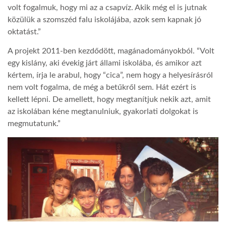
volt fogalmuk, hogy mi az a csapvíz. Akik még el is jutnak
közülük a szomszéd falu iskolájába, azok sem kapnak jó
oktatást.”
A projekt 2011-ben kezdődött, magánadományokból. “Volt
egy kislány, aki évekig járt állami iskolába, és amikor azt
kértem, írja le arabul, hogy “cica”, nem hogy a helyesírásról
nem volt fogalma, de még a betűkről sem. Hát ezért is
kellett lépni. De amellett, hogy megtanítjuk nekik azt, amit
az iskolában kéne megtanulniuk, gyakorlati dolgokat is
megmutatunk.”