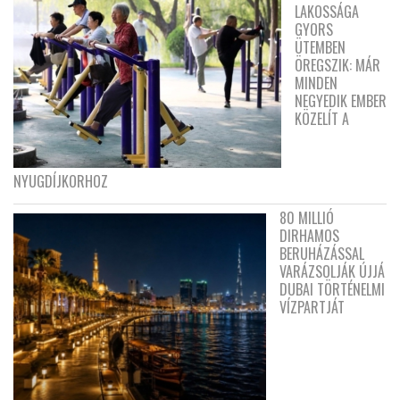
LAKOSSÁGA
GYORS
ÜTEMBEN
ÖREGSZIK: MÁR
MINDEN
NEGYEDIK EMBER
KÖZELÍT A
NYUGDÍJKORHOZ
80 MILLIÓ
DIRHAMOS
BERUHÁZÁSSAL
VARÁZSOLJÁK ÚJJÁ
DUBAI TÖRTÉNELMI
VÍZPARTJÁT