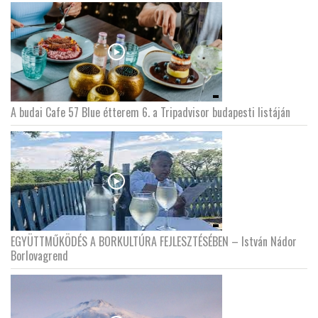
A budai Cafe 57 Blue étterem 6. a Tripadvisor budapesti listáján
EGYÜTTMŰKÖDÉS A BORKULTÚRA FEJLESZTÉSÉBEN – István Nádor
Borlovagrend