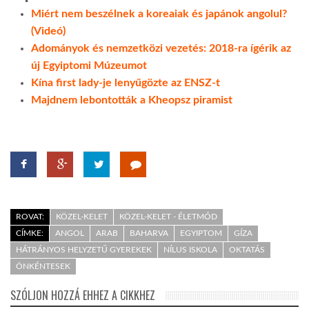
Miért nem beszélnek a koreaiak és japánok angolul?
(Videó)
Adományok és nemzetközi vezetés: 2018-ra ígérik az
új Egyiptomi Múzeumot
Kína first lady-je lenyűgözte az ENSZ-t
Majdnem lebontották a Kheopsz piramist
ROVAT:
KÖZEL-KELET
KÖZEL-KELET - ÉLETMÓD
CÍMKE:
ANGOL
ARAB
BAHARVA
EGYIPTOM
GÍZA
HÁTRÁNYOS HELYZETŰ GYEREKEK
NÍLUS ISKOLA
OKTATÁS
ÖNKÉNTESEK
SZÓLJON HOZZÁ EHHEZ A CIKKHEZ