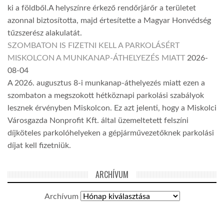
ki a földből.A helyszínre érkező rendőrjárőr a területet
azonnal biztosította, majd értesítette a Magyar Honvédség
tűzszerész alakulatát.
SZOMBATON IS FIZETNI KELL A PARKOLÁSÉRT
MISKOLCON A MUNKANAP-ÁTHELYEZÉS MIATT
2026-
08-04
A 2026. augusztus 8-i munkanap-áthelyezés miatt ezen a
szombaton a megszokott hétköznapi parkolási szabályok
lesznek érvényben Miskolcon. Ez azt jelenti, hogy a Miskolci
Városgazda Nonprofit Kft. által üzemeltetett felszíni
díjköteles parkolóhelyeken a gépjárművezetőknek parkolási
díjat kell fizetniük.
ARCHÍVUM
Archívum