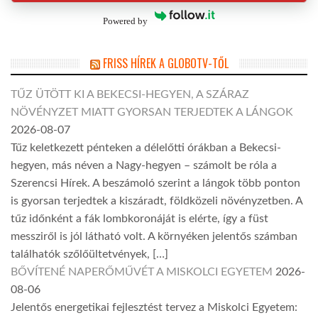
Powered by
FRISS HÍREK A GLOBOTV-TŐL
TŰZ ÜTÖTT KI A BEKECSI-HEGYEN, A SZÁRAZ
NÖVÉNYZET MIATT GYORSAN TERJEDTEK A LÁNGOK
2026-08-07
Tűz keletkezett pénteken a délelőtti órákban a Bekecsi-
hegyen, más néven a Nagy-hegyen – számolt be róla a
Szerencsi Hírek. A beszámoló szerint a lángok több ponton
is gyorsan terjedtek a kiszáradt, földközeli növényzetben. A
tűz időnként a fák lombkoronáját is elérte, így a füst
messziről is jól látható volt. A környéken jelentős számban
találhatók szőlőültetvények, […]
BŐVÍTENÉ NAPERŐMŰVÉT A MISKOLCI EGYETEM
2026-
08-06
Jelentős energetikai fejlesztést tervez a Miskolci Egyetem: