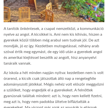
A tanítók önkéntesek, a csapat nemzetközi, a kommunkáció
nyelve az angol. A kicsikkel is. Ami nem kis kihívás, hiszen a
gyerekek közül többen még arabul sem tudnak jól. De azt
mondják, jó ez így. Kezdetben mutogatással, néhány arab
szóval értik meg egymást, de egy idő után a gyerekek angol
és amerikai kiejtéssel beszélik az angolt, hisz anyanyelvi
tanáraik vannak.
Az iskola a hét minden napján nyitva: kezdetben nem is volt
órarend, a kicsik csak játszottak álló nap a rengetegféle
adományozott játékkal. Mégis nehéz volt először meggyőzni
a szülőket, hogy engedjék el a gyerekeket. A felnőttek
gyanúsnak találtak mindent: azt is, hogy nem kellett fizetni,
meg azt is, hogy nem padokba ültetve bifláztatták a
gyerekeiket. Ma viszont már azok az anyukák is eljárnak,