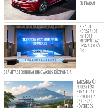
EU PIACÁN
KÍNA ÚJ
KORSZAKOT
NYITOTT:
MEGNYÍLT AZ
ORSZÁG ELSŐ
ŰR-
SZÁMÍTÁSTECHNIKAI INNOVÁCIÓS KÖZPONTJA
TANZÁNIA ÚJ
FEJLESZTÉSI
STRATÉGIÁT
HIRDETETT A
GAZDASÁGI
NÖVEKEDÉS