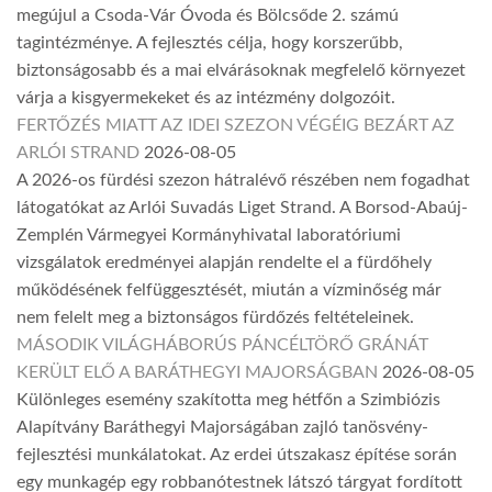
megújul a Csoda-Vár Óvoda és Bölcsőde 2. számú
tagintézménye. A fejlesztés célja, hogy korszerűbb,
biztonságosabb és a mai elvárásoknak megfelelő környezet
várja a kisgyermekeket és az intézmény dolgozóit.
FERTŐZÉS MIATT AZ IDEI SZEZON VÉGÉIG BEZÁRT AZ
ARLÓI STRAND
2026-08-05
A 2026-os fürdési szezon hátralévő részében nem fogadhat
látogatókat az Arlói Suvadás Liget Strand. A Borsod-Abaúj-
Zemplén Vármegyei Kormányhivatal laboratóriumi
vizsgálatok eredményei alapján rendelte el a fürdőhely
működésének felfüggesztését, miután a vízminőség már
nem felelt meg a biztonságos fürdőzés feltételeinek.
MÁSODIK VILÁGHÁBORÚS PÁNCÉLTÖRŐ GRÁNÁT
KERÜLT ELŐ A BARÁTHEGYI MAJORSÁGBAN
2026-08-05
Különleges esemény szakította meg hétfőn a Szimbiózis
Alapítvány Baráthegyi Majorságában zajló tanösvény-
fejlesztési munkálatokat. Az erdei útszakasz építése során
egy munkagép egy robbanótestnek látszó tárgyat fordított