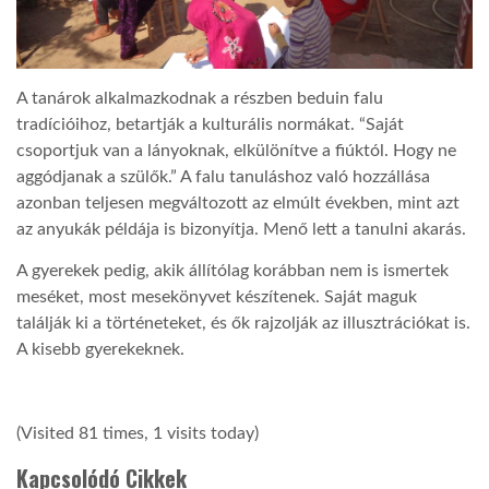
A tanárok alkalmazkodnak a részben beduin falu
tradícióihoz, betartják a kulturális normákat. “Saját
csoportjuk van a lányoknak, elkülönítve a fiúktól. Hogy ne
aggódjanak a szülők.” A falu tanuláshoz való hozzállása
azonban teljesen megváltozott az elmúlt években, mint azt
az anyukák példája is bizonyítja. Menő lett a tanulni akarás.
A gyerekek pedig, akik állítólag korábban nem is ismertek
meséket, most mesekönyvet készítenek. Saját maguk
találják ki a történeteket, és ők rajzolják az illusztrációkat is.
A kisebb gyerekeknek.
(Visited 81 times, 1 visits today)
Kapcsolódó Cikkek