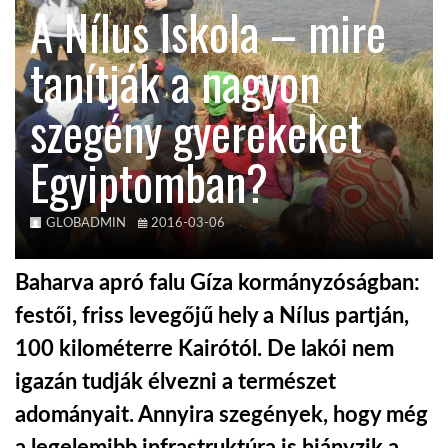
A Nílus Iskola – mire
KÖZEL-KELET
tanítják a nagyon
szegény gyerekeket
AUSZTRÁLIA
Egyiptomban?
A VILÁG ITTHON
GLOBADMIN
2016-03-06
MÉDIA
Baharva apró falu Gíza kormányzóságban:
festői, friss levegőjű hely a Nílus partján,
100 kilométerre Kairótól. De lakói nem
GLOBOTV BP
igazán tudják élvezni a természet
adományait. Annyira szegények, hogy még
HÍR3D