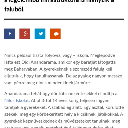
a legelemibb infrastruktúra is hiányzik a
faluból.
TROPICALMAGAZIN
GLOBOTV
AFRIKA TUDÁSTÁR
Nincs például tiszta folyóvíz, vagy – iskola. Meglepődve
látta ezt Didi Anandarama, amikor egy barátját látogatta
A NAP SZÉPE
meg Baharvában. A gyerekeknek a szomszéd faluig kell
eljutniuk, hogy tanulhassanak. De az gyalog nagyon messze
van, pénze meg nincs mindenkinek járműre.
LINKTR.EE
Anandarama tehát úgy döntött: önkéntesekkel elindítja a
Nílus Iskolát.
Ahol 3-tól 14 éves korig teljesen ingyen
GLOBOZSARU
tanítják a gyerekeket. A szabad ég alatt. Egy asztal, körülötte
székek, meg egy körbekerített hely a kicsiknek, játékokkal. A
gyerekek kézműveskednek és művészeteket tanulnak, meg
DOBRAVERO.HU