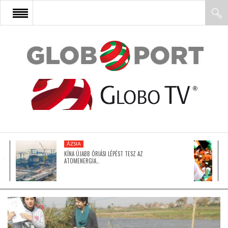
FŐOLDAL
AFRIKA
EURÓPA
ÁZSIA
ÁZSIA
KÍNA ÚJABB ÓRIÁSI LÉPÉST TESZ AZ
ATOMENERGIA…
ÉSZAK-AMERIKA
LATIN-AMERIKA