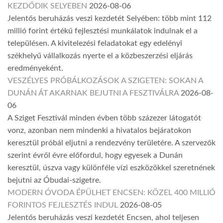
KEZDŐDIK SELYEBEN
2026-08-06
Jelentős beruházás veszi kezdetét Selyében: több mint 112
millió forint értékű fejlesztési munkálatok indulnak el a
településen. A kivitelezési feladatokat egy edelényi
székhelyű vállalkozás nyerte el a közbeszerzési eljárás
eredményeként.
VESZÉLYES PRÓBÁLKOZÁSOK A SZIGETEN: SOKAN A
DUNÁN ÁT AKARNAK BEJUTNI A FESZTIVÁLRA
2026-08-
06
A Sziget Fesztivál minden évben több százezer látogatót
vonz, azonban nem mindenki a hivatalos bejáratokon
keresztül próbál eljutni a rendezvény területére. A szervezők
szerint évről évre előfordul, hogy egyesek a Dunán
keresztül, úszva vagy különféle vízi eszközökkel szeretnének
bejutni az Óbudai-szigetre.
MODERN ÓVODA ÉPÜLHET ENCSEN: KÖZEL 400 MILLIÓ
FORINTOS FEJLESZTÉS INDUL
2026-08-05
Jelentős beruházás veszi kezdetét Encsen, ahol teljesen