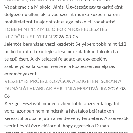
Vádat emelt a Miskolci Járási Ügyészség egy takarítóként
dolgozó nő ellen, aki a vád szerint munka közben három
mobiltelefont tulajdonított el egy miskolci irodaházból.
TÖBB MINT 112 MILLIÓ FORINTOS FEJLESZTÉS
KEZDŐDIK SELYEBEN
2026-08-06
Jelentős beruházás veszi kezdetét Selyében: több mint 112
millió forint értékű fejlesztési munkálatok indulnak el a
településen. A kivitelezési feladatokat egy edelényi
székhelyű vállalkozás nyerte el a közbeszerzési eljárás
eredményeként.
VESZÉLYES PRÓBÁLKOZÁSOK A SZIGETEN: SOKAN A
DUNÁN ÁT AKARNAK BEJUTNI A FESZTIVÁLRA
2026-08-
06
A Sziget Fesztivál minden évben több százezer látogatót
vonz, azonban nem mindenki a hivatalos bejáratokon
keresztül próbál eljutni a rendezvény területére. A szervezők
szerint évről évre előfordul, hogy egyesek a Dunán