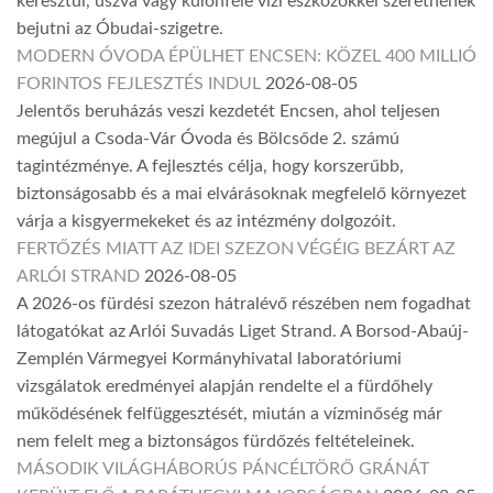
keresztül, úszva vagy különféle vízi eszközökkel szeretnének
bejutni az Óbudai-szigetre.
MODERN ÓVODA ÉPÜLHET ENCSEN: KÖZEL 400 MILLIÓ
FORINTOS FEJLESZTÉS INDUL
2026-08-05
Jelentős beruházás veszi kezdetét Encsen, ahol teljesen
megújul a Csoda-Vár Óvoda és Bölcsőde 2. számú
tagintézménye. A fejlesztés célja, hogy korszerűbb,
biztonságosabb és a mai elvárásoknak megfelelő környezet
várja a kisgyermekeket és az intézmény dolgozóit.
FERTŐZÉS MIATT AZ IDEI SZEZON VÉGÉIG BEZÁRT AZ
ARLÓI STRAND
2026-08-05
A 2026-os fürdési szezon hátralévő részében nem fogadhat
látogatókat az Arlói Suvadás Liget Strand. A Borsod-Abaúj-
Zemplén Vármegyei Kormányhivatal laboratóriumi
vizsgálatok eredményei alapján rendelte el a fürdőhely
működésének felfüggesztését, miután a vízminőség már
nem felelt meg a biztonságos fürdőzés feltételeinek.
MÁSODIK VILÁGHÁBORÚS PÁNCÉLTÖRŐ GRÁNÁT