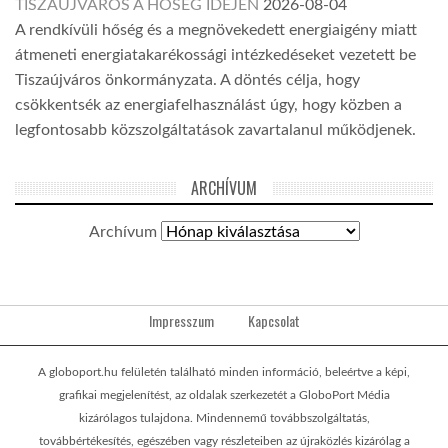
TISZAÚJVÁROS A HŐSÉG IDEJÉN
2026-08-04
A rendkívüli hőség és a megnövekedett energiaigény miatt
átmeneti energiatakarékossági intézkedéseket vezetett be
Tiszaújváros önkormányzata. A döntés célja, hogy
csökkentsék az energiafelhasználást úgy, hogy közben a
legfontosabb közszolgáltatások zavartalanul működjenek.
ARCHÍVUM
Archívum
Impresszum
Kapcsolat
A globoport.hu felületén található minden információ, beleértve a képi,
grafikai megjelenítést, az oldalak szerkezetét a GloboPort Média
kizárólagos tulajdona. Mindennemű továbbszolgáltatás,
továbbértékesítés, egészében vagy részleteiben az újraközlés kizárólag a