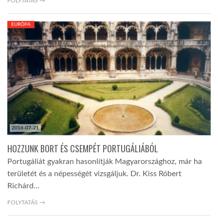
FOLYTATÁS →
EURÓPA
2016-07-21
HOZZUNK BORT ÉS CSEMPÉT PORTUGÁLIÁBÓL
Portugáliát gyakran hasonlítják Magyarországhoz, már ha
területét és a népességét vizsgáljuk. Dr. Kiss Róbert
Richárd…
FOLYTATÁS →