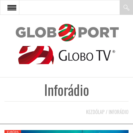
FŐOLDAL
AFRIKA
EURÓPA
Inforádio
ÁZSIA
ÉSZAK-AMERIKA
KEZDŐLAP
/
INFORÁDIO
LATIN-AMERIKA
EURÓPA