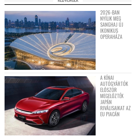
2026-BAN
NYÍLIK MEG
SANGHAJ ÚJ
IKONIKUS
OPERAHÁZA
A KÍNAI
AUTÓGYÁRTÓK
ELŐSZÖR
MEGELŐZTÉK
JAPÁN
RIVÁLISAIKAT AZ
EU PIACÁN