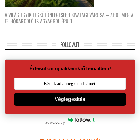
A VILÁG EGYIK LEGKÜLÖNLEGESEBB SIVATAGI VÁROSA – AHOL MÉG A
FELHŐKARCOLÓ IS AGYAGBÓL ÉPÜLT
FOLLOW.IT
Értesüljön új cikkeinkről emailben!
Véglegesítés
Powered by