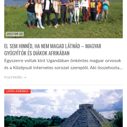
LATIMO.HU
GLOBOBOOK
2017-09-12
EL SEM HINNÉD, HA NEM MAGAD LÁTNÁD – MAGYAR
GYÓGYÍTÓK ÉS DIÁKOK AFRIKÁBAN
Egyszerre voltak kint Ugandában önkéntes magyar orvosok
és a Középsuli internetes sorozat szereplői. Aki összehozta…
FOLYTATÁS →
LATIN-AMERIKA