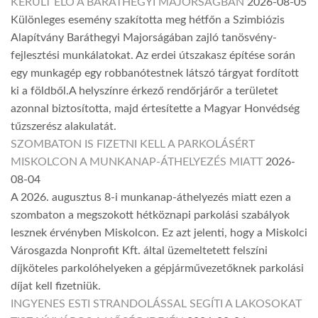
KERÜLT ELŐ A BARÁTHEGYI MAJORSÁGBAN
2026-08-05
Különleges esemény szakította meg hétfőn a Szimbiózis
Alapítvány Baráthegyi Majorságában zajló tanösvény-
fejlesztési munkálatokat. Az erdei útszakasz építése során
egy munkagép egy robbanótestnek látszó tárgyat fordított
ki a földből.A helyszínre érkező rendőrjárőr a területet
azonnal biztosította, majd értesítette a Magyar Honvédség
tűzszerész alakulatát.
SZOMBATON IS FIZETNI KELL A PARKOLÁSÉRT
MISKOLCON A MUNKANAP-ÁTHELYEZÉS MIATT
2026-
08-04
A 2026. augusztus 8-i munkanap-áthelyezés miatt ezen a
szombaton a megszokott hétköznapi parkolási szabályok
lesznek érvényben Miskolcon. Ez azt jelenti, hogy a Miskolci
Városgazda Nonprofit Kft. által üzemeltetett felszíni
díjköteles parkolóhelyeken a gépjárművezetőknek parkolási
díjat kell fizetniük.
INGYENES ESTI STRANDOLÁSSAL SEGÍTI A LAKOSOKAT