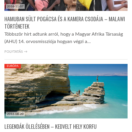
2016-11-07
HAMUBAN SÜLT POGÁCSA ÉS A KAMERA CSODÁJA – MALAWI
TÖRTÉNETEK
Többször hírt adtunk arról, hogy a Magyar Afrika Társaság
(AHU) 14. orvosmissziója hogyan végzi a…
FOLYTATÁS →
EURÓPA
2016-08-20
LEGENDÁK ÖLELÉSÉBEN – KEDVELT HELY KORFU