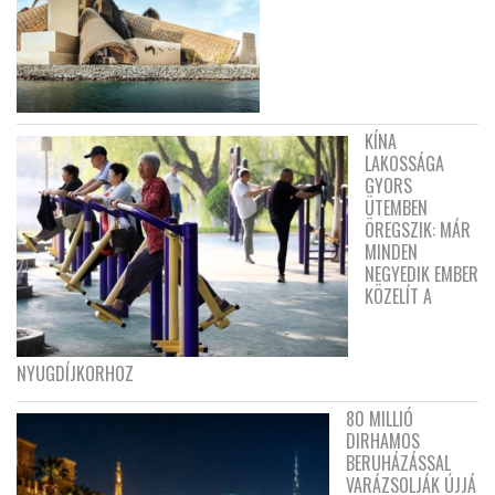
KÍNA
LAKOSSÁGA
GYORS
ÜTEMBEN
ÖREGSZIK: MÁR
MINDEN
NEGYEDIK EMBER
KÖZELÍT A
NYUGDÍJKORHOZ
80 MILLIÓ
DIRHAMOS
BERUHÁZÁSSAL
VARÁZSOLJÁK ÚJJÁ