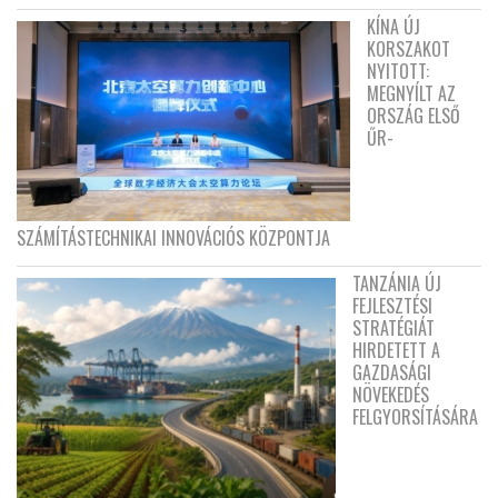
KÍNA ÚJ
KORSZAKOT
NYITOTT:
MEGNYÍLT AZ
ORSZÁG ELSŐ
ŰR-
SZÁMÍTÁSTECHNIKAI INNOVÁCIÓS KÖZPONTJA
TANZÁNIA ÚJ
FEJLESZTÉSI
STRATÉGIÁT
HIRDETETT A
GAZDASÁGI
NÖVEKEDÉS
FELGYORSÍTÁSÁRA