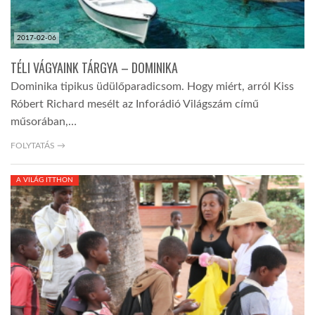
2017-02-06
TÉLI VÁGYAINK TÁRGYA – DOMINIKA
Dominika tipikus üdülőparadicsom. Hogy miért, arról Kiss
Róbert Richard mesélt az Inforádió Világszám című
műsorában,…
FOLYTATÁS →
A VILÁG ITTHON