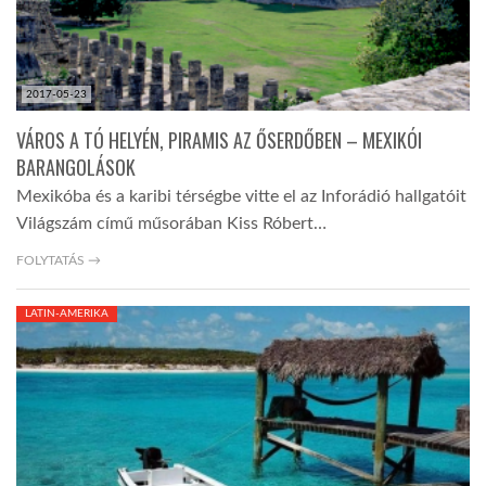
2017-05-23
VÁROS A TÓ HELYÉN, PIRAMIS AZ ŐSERDŐBEN – MEXIKÓI
BARANGOLÁSOK
Mexikóba és a karibi térségbe vitte el az Inforádió hallgatóit
Világszám című műsorában Kiss Róbert…
FOLYTATÁS →
LATIN-AMERIKA