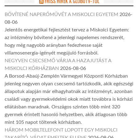
FRISS HÍREK A GLOBOTV-TŐL
BŐVÍTENÉ NAPERŐMŰVÉT A MISKOLCI EGYETEM
2026-
08-06
Jelentős energetikai fejlesztést tervez a Miskolci Egyetem:
az intézmény bővítené a jelenlegi napelemes rendszerét,
hogy még nagyobb arányban fedezhesse saját
villamosenergia-igényét megújuló forrásból.
NEGYVEN CSECSEMŐ VÁRJA A HAZAJUTÁST A
MISKOLCI KÓRHÁZBAN
2026-08-06
A Borsod-Abaúj-Zemplén Vármegyei Központi Kórházban
jelenleg negyven olyan csecsemő tartózkodik, akik egészségi
állapotuk alapján már elhagyhatnák az intézményt, azonban
családi vagy gyermekvédelmi okok miatt továbbra is kórházi
ellátásban maradnak. Országos szinten több mint 320
gyermek érintett hasonló helyzetben, akik átlagosan több
mint 105 napot töltenek kórházban.
HÁROM MOBILTELEFONT LOPOTT EGY MISKOLCI
TAKARÍTÓ, VÁDAT EMELTEK ELLENE
2026-08-06