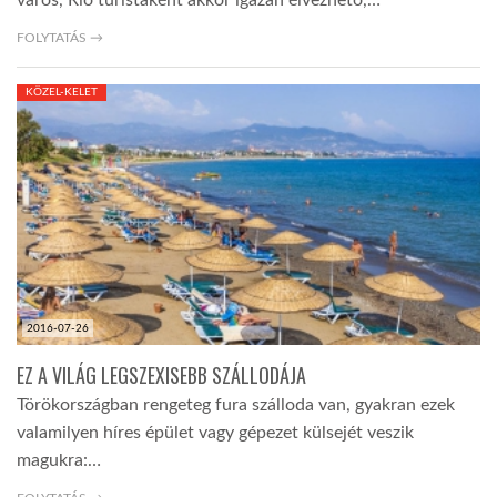
FOLYTATÁS →
KÖZEL-KELET
2016-07-26
EZ A VILÁG LEGSZEXISEBB SZÁLLODÁJA
Törökországban rengeteg fura szálloda van, gyakran ezek
valamilyen híres épület vagy gépezet külsejét veszik
magukra:…