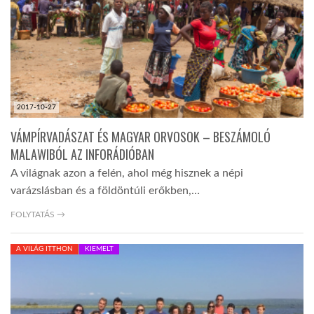
TROPICALMAGAZIN
GLOBOTV
2017-10-27
AFRIKA TUDÁSTÁR
VÁMPÍRVADÁSZAT ÉS MAGYAR ORVOSOK – BESZÁMOLÓ
MALAWIBÓL AZ INFORÁDIÓBAN
A NAP SZÉPE
A világnak azon a felén, ahol még hisznek a népi
varázslásban és a földöntúli erőkben,…
LINKTR.EE
FOLYTATÁS →
A VILÁG ITTHON
KIEMELT
GLOBOZSARU
DOBRAVERO.HU