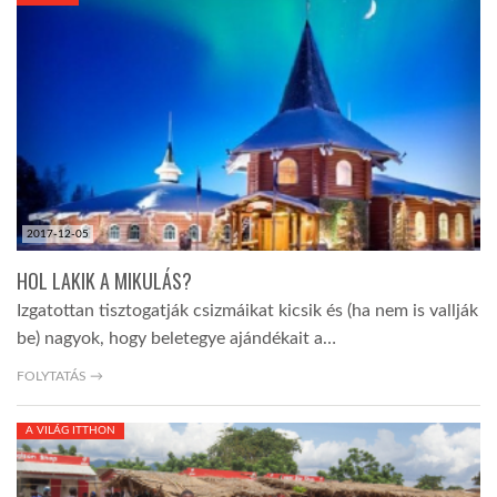
KÖZEL-KELET
AUSZTRÁLIA
A VILÁG ITTHON
2017-12-05
MÉDIA
HOL LAKIK A MIKULÁS?
Izgatottan tisztogatják csizmáikat kicsik és (ha nem is vallják
be) nagyok, hogy beletegye ajándékait a…
FOLYTATÁS →
GLOBOTV BP
A VILÁG ITTHON
HÍR3D