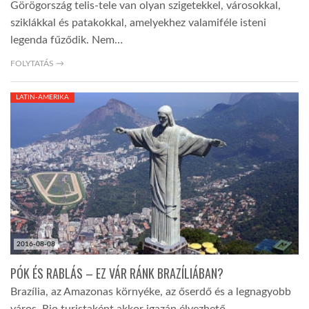
Görögország telis-tele van olyan szigetekkel, városokkal,
sziklákkal és patakokkal, amelyekhez valamiféle isteni
legenda fűződik. Nem…
FOLYTATÁS →
LATIN-AMERIKA
2016-08-08
PÓK ÉS RABLÁS – EZ VÁR RÁNK BRAZÍLIÁBAN?
Brazília, az Amazonas környéke, az őserdő és a legnagyobb
város, Rio turistaként akkor igazán élvezhető,…