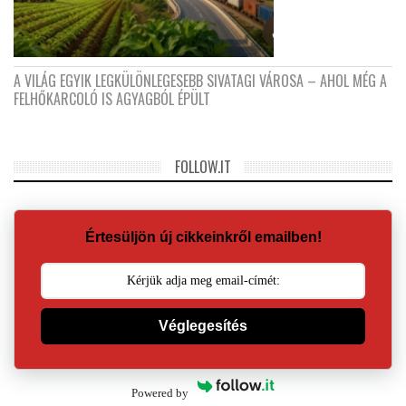
A VILÁG EGYIK LEGKÜLÖNLEGESEBB SIVATAGI VÁROSA – AHOL MÉG A
FELHŐKARCOLÓ IS AGYAGBÓL ÉPÜLT
FOLLOW.IT
Értesüljön új cikkeinkről emailben!
Véglegesítés
Powered by