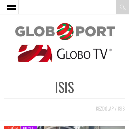
FŐOLDAL
AFRIKA
EURÓPA
ISIS
ÁZSIA
ÉSZAK-AMERIKA
KEZDŐLAP
/
ISIS
LATIN-AMERIKA
EURÓPA
KIEMELT