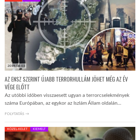
KÖZEL-KELET
AUSZTRÁLIA
A VILÁG ITTHON
2019-08-03
MÉDIA
AZ ENSZ SZERINT ÚJABB TERRORHULLÁM JÖHET MÉG AZ ÉV
VÉGE ELŐTT
Az utóbbi időben visszaesett ugyan a terrorcselekmények
száma Európában, az egykor az Iszlám Állam oldalán…
GLOBOTV BP
FOLYTATÁS →
KÖZEL-KELET
KIEMELT
HÍR3D