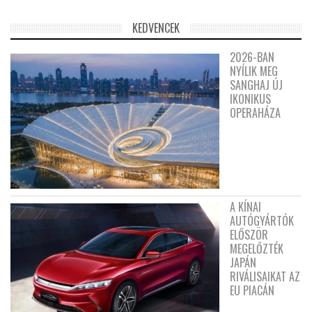
KEDVENCEK
2026-BAN
NYÍLIK MEG
SANGHAJ ÚJ
IKONIKUS
OPERAHÁZA
A KÍNAI
AUTÓGYÁRTÓK
ELŐSZÖR
MEGELŐZTÉK
JAPÁN
RIVÁLISAIKAT AZ
EU PIACÁN