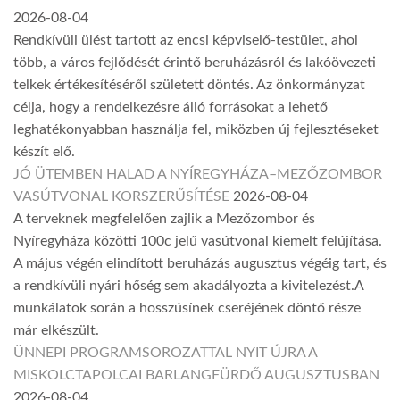
2026-08-04
Rendkívüli ülést tartott az encsi képviselő-testület, ahol
több, a város fejlődését érintő beruházásról és lakóövezeti
telkek értékesítéséről született döntés. Az önkormányzat
célja, hogy a rendelkezésre álló forrásokat a lehető
leghatékonyabban használja fel, miközben új fejlesztéseket
készít elő.
JÓ ÜTEMBEN HALAD A NYÍREGYHÁZA–MEZŐZOMBOR
VASÚTVONAL KORSZERŰSÍTÉSE
2026-08-04
A terveknek megfelelően zajlik a Mezőzombor és
Nyíregyháza közötti 100c jelű vasútvonal kiemelt felújítása.
A május végén elindított beruházás augusztus végéig tart, és
a rendkívüli nyári hőség sem akadályozta a kivitelezést.A
munkálatok során a hosszúsínek cseréjének döntő része
már elkészült.
ÜNNEPI PROGRAMSOROZATTAL NYIT ÚJRA A
MISKOLCTAPOLCAI BARLANGFÜRDŐ AUGUSZTUSBAN
2026-08-04