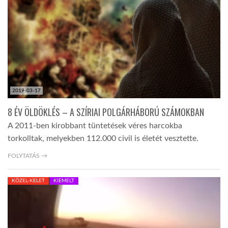
TROPICALMAGAZIN
GLOBOTV
AFRIKA TUDÁSTÁR
2019-03-17
8 ÉV ÖLDÖKLÉS – A SZÍRIAI POLGÁRHÁBORÚ SZÁMOKBAN
A NAP SZÉPE
A 2011-ben kirobbant tüntetések véres harcokba
torkolltak, melyekben 112.000 civil is életét vesztette.
LINKTR.EE
FOLYTATÁS →
KÖZEL-KELET
KIEMELT
GLOBOZSARU
DOBRAVERO.HU