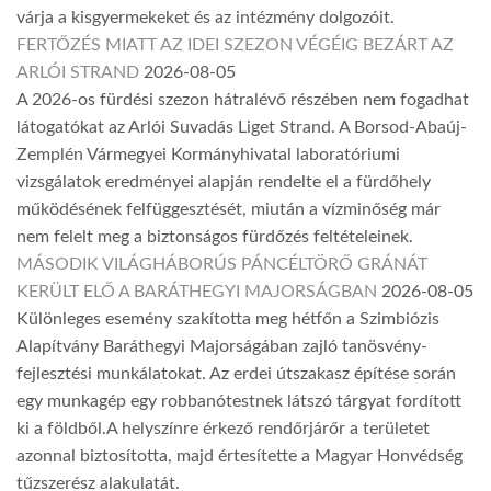
várja a kisgyermekeket és az intézmény dolgozóit.
FERTŐZÉS MIATT AZ IDEI SZEZON VÉGÉIG BEZÁRT AZ
ARLÓI STRAND
2026-08-05
A 2026-os fürdési szezon hátralévő részében nem fogadhat
látogatókat az Arlói Suvadás Liget Strand. A Borsod-Abaúj-
Zemplén Vármegyei Kormányhivatal laboratóriumi
vizsgálatok eredményei alapján rendelte el a fürdőhely
működésének felfüggesztését, miután a vízminőség már
nem felelt meg a biztonságos fürdőzés feltételeinek.
MÁSODIK VILÁGHÁBORÚS PÁNCÉLTÖRŐ GRÁNÁT
KERÜLT ELŐ A BARÁTHEGYI MAJORSÁGBAN
2026-08-05
Különleges esemény szakította meg hétfőn a Szimbiózis
Alapítvány Baráthegyi Majorságában zajló tanösvény-
fejlesztési munkálatokat. Az erdei útszakasz építése során
egy munkagép egy robbanótestnek látszó tárgyat fordított
ki a földből.A helyszínre érkező rendőrjárőr a területet
azonnal biztosította, majd értesítette a Magyar Honvédség
tűzszerész alakulatát.