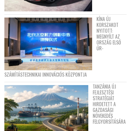
KÍNA ÚJ
KORSZAKOT
NYITOTT:
MEGNYÍLT AZ
ORSZÁG ELSŐ
ŰR-
SZÁMÍTÁSTECHNIKAI INNOVÁCIÓS KÖZPONTJA
TANZÁNIA ÚJ
FEJLESZTÉSI
STRATÉGIÁT
HIRDETETT A
GAZDASÁGI
NÖVEKEDÉS
FELGYORSÍTÁSÁRA