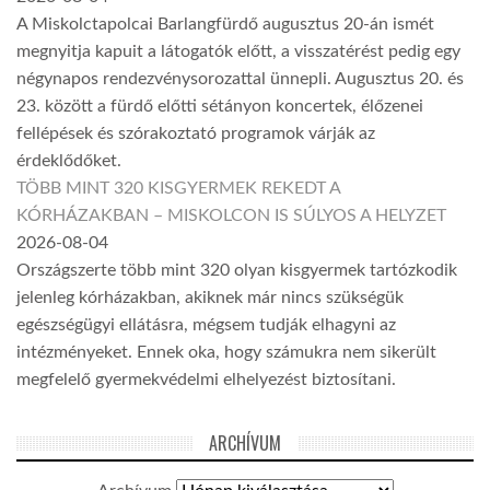
A Miskolctapolcai Barlangfürdő augusztus 20-án ismét
megnyitja kapuit a látogatók előtt, a visszatérést pedig egy
négynapos rendezvénysorozattal ünnepli. Augusztus 20. és
23. között a fürdő előtti sétányon koncertek, élőzenei
fellépések és szórakoztató programok várják az
érdeklődőket.
TÖBB MINT 320 KISGYERMEK REKEDT A
KÓRHÁZAKBAN – MISKOLCON IS SÚLYOS A HELYZET
2026-08-04
Országszerte több mint 320 olyan kisgyermek tartózkodik
jelenleg kórházakban, akiknek már nincs szükségük
egészségügyi ellátásra, mégsem tudják elhagyni az
intézményeket. Ennek oka, hogy számukra nem sikerült
megfelelő gyermekvédelmi elhelyezést biztosítani.
ARCHÍVUM