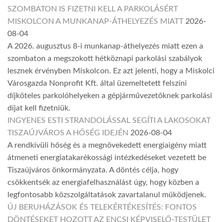
SZOMBATON IS FIZETNI KELL A PARKOLÁSÉRT
MISKOLCON A MUNKANAP-ÁTHELYEZÉS MIATT
2026-
08-04
A 2026. augusztus 8-i munkanap-áthelyezés miatt ezen a
szombaton a megszokott hétköznapi parkolási szabályok
lesznek érvényben Miskolcon. Ez azt jelenti, hogy a Miskolci
Városgazda Nonprofit Kft. által üzemeltetett felszíni
díjköteles parkolóhelyeken a gépjárművezetőknek parkolási
díjat kell fizetniük.
INGYENES ESTI STRANDOLÁSSAL SEGÍTI A LAKOSOKAT
TISZAÚJVÁROS A HŐSÉG IDEJÉN
2026-08-04
A rendkívüli hőség és a megnövekedett energiaigény miatt
átmeneti energiatakarékossági intézkedéseket vezetett be
Tiszaújváros önkormányzata. A döntés célja, hogy
csökkentsék az energiafelhasználást úgy, hogy közben a
legfontosabb közszolgáltatások zavartalanul működjenek.
ÚJ BERUHÁZÁSOK ÉS TELEKÉRTÉKESÍTÉS: FONTOS
DÖNTÉSEKET HOZOTT AZ ENCSI KÉPVISELŐ-TESTÜLET