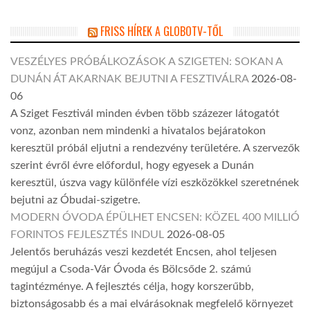
FRISS HÍREK A GLOBOTV-TŐL
VESZÉLYES PRÓBÁLKOZÁSOK A SZIGETEN: SOKAN A
DUNÁN ÁT AKARNAK BEJUTNI A FESZTIVÁLRA
2026-08-
06
A Sziget Fesztivál minden évben több százezer látogatót
vonz, azonban nem mindenki a hivatalos bejáratokon
keresztül próbál eljutni a rendezvény területére. A szervezők
szerint évről évre előfordul, hogy egyesek a Dunán
keresztül, úszva vagy különféle vízi eszközökkel szeretnének
bejutni az Óbudai-szigetre.
MODERN ÓVODA ÉPÜLHET ENCSEN: KÖZEL 400 MILLIÓ
FORINTOS FEJLESZTÉS INDUL
2026-08-05
Jelentős beruházás veszi kezdetét Encsen, ahol teljesen
megújul a Csoda-Vár Óvoda és Bölcsőde 2. számú
tagintézménye. A fejlesztés célja, hogy korszerűbb,
biztonságosabb és a mai elvárásoknak megfelelő környezet