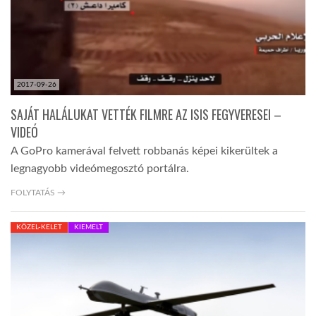
LATIMO.HU
GLOBOBOOK
2017-09-26
SAJÁT HALÁLUKAT VETTÉK FILMRE AZ ISIS FEGYVERESEI –
VIDEÓ
A GoPro kamerával felvett robbanás képei kikerültek a
legnagyobb videómegosztó portálra.
FOLYTATÁS →
KÖZEL-KELET
KIEMELT