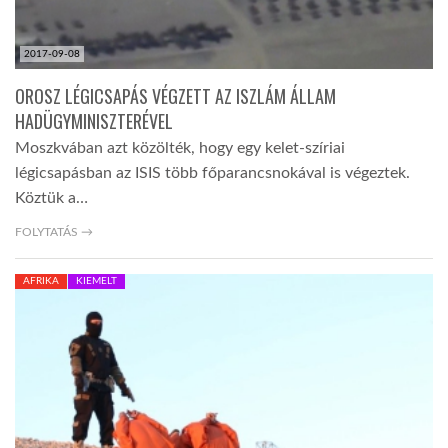
2017-09-08
OROSZ LÉGICSAPÁS VÉGZETT AZ ISZLÁM ÁLLAM
HADÜGYMINISZTERÉVEL
Moszkvában azt közölték, hogy egy kelet-szíriai
légicsapásban az ISIS több főparancsnokával is végeztek.
Köztük a…
FOLYTATÁS →
AFRIKA
KIEMELT