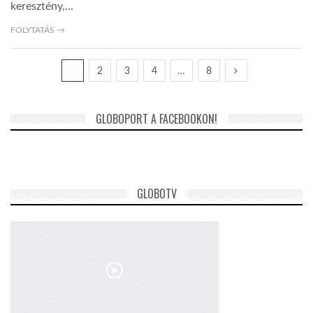
keresztény,…
FOLYTATÁS →
1
2
3
4
…
8
GLOBOPORT A FACEBOOKON!
GLOBOTV