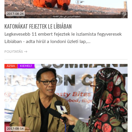
2017-08-24
KATONÁKAT FEJEZTEK LE LÍBIÁBAN
Legkevesebb 11 embert fejeztek le iszlamista fegyveresek
Líbiában - adta hírül a londoni üzleti lap,…
FOLYTATÁS →
ÁZSIA
KIEMELT
2017-08-14