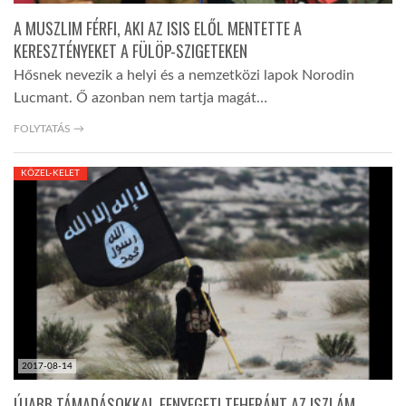
A MUSZLIM FÉRFI, AKI AZ ISIS ELŐL MENTETTE A
KERESZTÉNYEKET A FÜLÖP-SZIGETEKEN
Hősnek nevezik a helyi és a nemzetközi lapok Norodin
Lucmant. Ő azonban nem tartja magát…
FOLYTATÁS →
KÖZEL-KELET
2017-08-14
ÚJABB TÁMADÁSOKKAL FENYEGETI TEHERÁNT AZ ISZLÁM