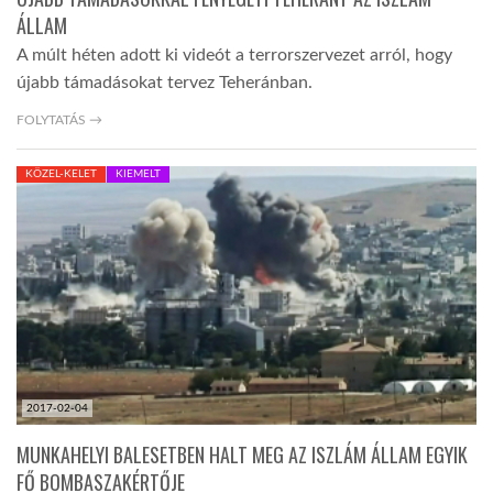
ÁLLAM
A múlt héten adott ki videót a terrorszervezet arról, hogy
újabb támadásokat tervez Teheránban.
FOLYTATÁS →
KÖZEL-KELET
KIEMELT
2017-02-04
MUNKAHELYI BALESETBEN HALT MEG AZ ISZLÁM ÁLLAM EGYIK
FŐ BOMBASZAKÉRTŐJE