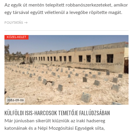
Az egyik út mentén telepített robbanószerkezeteket, amikor
egy társával együtt véletlenül a levegőbe röpítette magát.
FOLYTATÁS →
KÖZEL-KELET
2016-09-06
KÜLFÖLDI ISIS-HARCOSOK TEMETŐJE FALLÚDZSÁBAN
Már júniusban sikerült kiűzniük az iraki hadsereg
katonáinak és a Népi Mozgósítási Egységek síita,