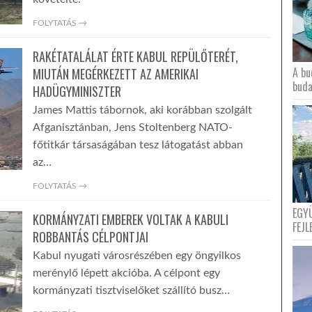
FOLYTATÁS →
RAKÉTATALÁLAT ÉRTE KABUL REPÜLŐTERÉT,
A bu
MIUTÁN MEGÉRKEZETT AZ AMERIKAI
buda
HADÜGYMINISZTER
James Mattis tábornok, aki korábban szolgált
Afganisztánban, Jens Stoltenberg NATO-
főtitkár társaságában tesz látogatást abban
az…
FOLYTATÁS →
EGY
KORMÁNYZATI EMBEREK VOLTAK A KABULI
FEJL
ROBBANTÁS CÉLPONTJAI
Kabul nyugati városrészében egy öngyilkos
merénylő lépett akcióba. A célpont egy
kormányzati tisztviselőket szállító busz…