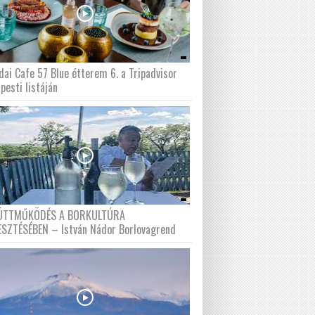
dai Cafe 57 Blue étterem 6. a Tripadvisor
pesti listáján
ÜTTMŰKÖDÉS A BORKULTÚRA
ESZTÉSÉBEN – István Nádor Borlovagrend