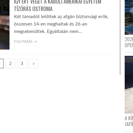
ÍGY ÉRT VÉGET A KABULI AMERIKAI EGYETEM
TÍZÓRÁS OSTROMA
Két támadót lelőttek az afgán biztonsági erők,
összesen 14-en meghaltak és 26-an
megsebesültek. Egyáltalán nem…
202
FOLYTATÁS →
OPE
1
2
3
A K
JAPÁ