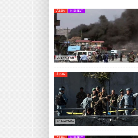
ÁZSIA
KIEMELT
2017-03-08
ÁZSIA
2016-09-06
ÁZSIA
KIEMELT