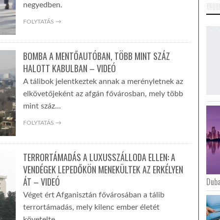
negyedben.
FOLYTATÁS →
BOMBA A MENTŐAUTÓBAN, TÖBB MINT SZÁZ
HALOTT KABULBAN – VIDEÓ
A tálibok jelentkeztek annak a merényletnek az
elkövetőjeként az afgán fővárosban, mely több
mint száz…
FOLYTATÁS →
TERRORTÁMADÁS A LUXUSSZÁLLODA ELLEN: A
VENDÉGEK LEPEDŐKÖN MENEKÜLTEK AZ ERKÉLYEN
ÁT – VIDEÓ
Duba
Véget ért Afganisztán fővárosában a tálib
terrortámadás, mely kilenc ember életét
követelte.