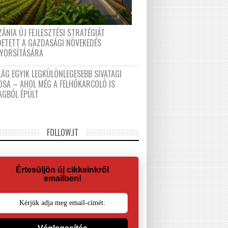
ÁNIA ÚJ FEJLESZTÉSI STRATÉGIÁT
DETETT A GAZDASÁGI NÖVEKEDÉS
GYORSÍTÁSÁRA
LÁG EGYIK LEGKÜLÖNLEGESEBB SIVATAGI
OSA – AHOL MÉG A FELHŐKARCOLÓ IS
AGBÓL ÉPÜLT
FOLLOW.IT
Értesüljön új cikkeinkről
emailben!