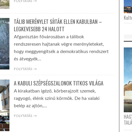
FOLYTATÁS →
Kultu
TÁLIB MERÉNYLET SÍITÁK ELLEN KABULBAN –
LEGKEVESEBB 24 HALOTT
Afganisztán fővárosában a tálibok
rendszeresen hajtanak végre merényleteket,
hogy meggyengítsék a demokratikus rendszert
és átvegyék…
FOLYTATÁS →
A KABULI SZÉPSÉGSZALONOK TITKOS VILÁGA
A kirakatban igéző, körberajzolt szemek,
ragyogó, élénk színű körmök. De ha valaki
belép az ajtón,…
HAG
FOLYTATÁS →
TAL