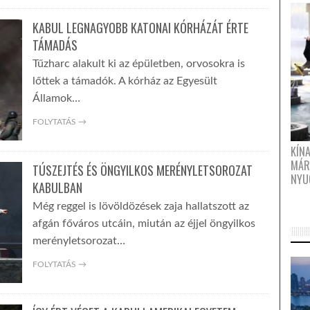
KABUL LEGNAGYOBB KATONAI KÓRHÁZÁT ÉRTE
TÁMADÁS
Tűzharc alakult ki az épületben, orvosokra is
lőttek a támadók. A kórház az Egyesült
Államok…
FOLYTATÁS →
KÍN
MÁR
TÚSZEJTÉS ÉS ÖNGYILKOS MERÉNYLETSOROZAT
NYU
KABULBAN
Még reggel is lövöldözések zaja hallatszott az
afgán főváros utcáin, miután az éjjel öngyilkos
merényletsorozat…
FOLYTATÁS →