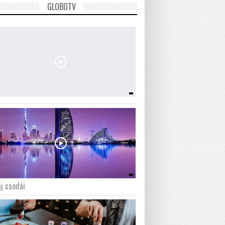
GLOBOTV
j csodái