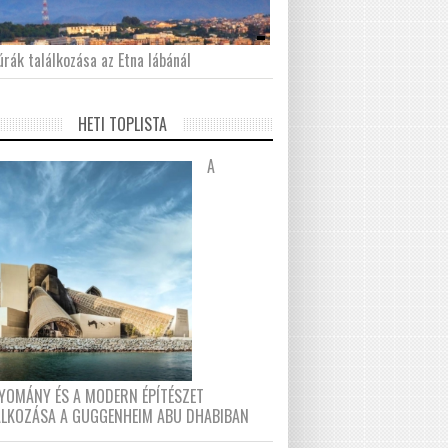
́rák találkozása az Etna lábánál
HETI TOPLISTA
A
YOMÁNY ÉS A MODERN ÉPÍTÉSZET
ÁLKOZÁSA A GUGGENHEIM ABU DHABIBAN