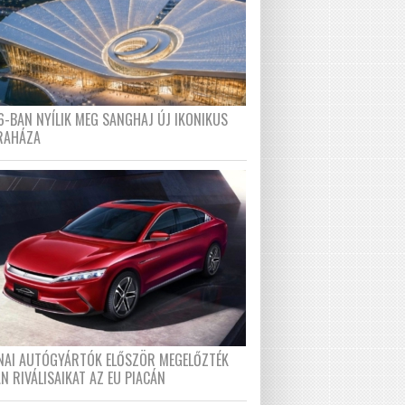
6-BAN NYÍLIK MEG SANGHAJ ÚJ IKONIKUS
RAHÁZA
ÍNAI AUTÓGYÁRTÓK ELŐSZÖR MEGELŐZTÉK
N RIVÁLISAIKAT AZ EU PIACÁN