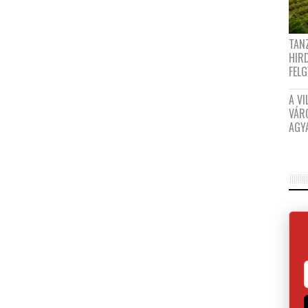
TANZ
HIR
FEL
A VI
VÁR
AGY