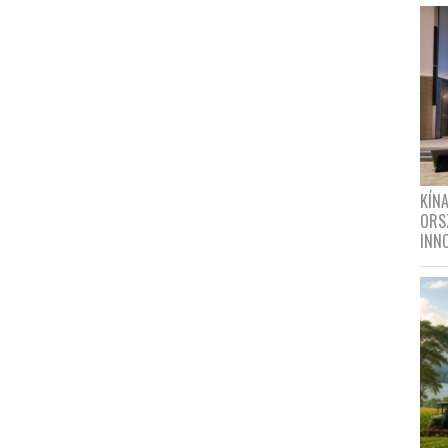
KÍN
ORS
INN