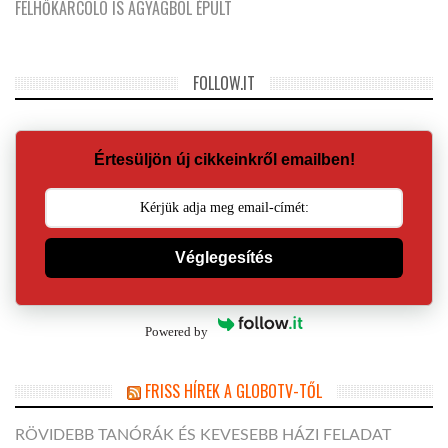
FELHŐKARCOLÓ IS AGYAGBÓL ÉPÜLT
FOLLOW.IT
Értesüljön új cikkeinkről emailben!
Véglegesítés
Powered by
FRISS HÍREK A GLOBOTV-TŐL
RÖVIDEBB TANÓRÁK ÉS KEVESEBB HÁZI FELADAT