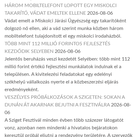
HÁROM MOBILTELEFONT LOPOTT EGY MISKOLCI
TAKARÍTÓ, VÁDAT EMELTEK ELLENE
2026-08-06
Vádat emelt a Miskolci Járási Ügyészség egy takarítóként
dolgozó nő ellen, aki a vád szerint munka közben három
mobiltelefont tulajdonított el egy miskolci irodaházból.
TÖBB MINT 112 MILLIÓ FORINTOS FEJLESZTÉS
KEZDŐDIK SELYEBEN
2026-08-06
Jelentős beruházás veszi kezdetét Selyében: több mint 112
millió forint értékű fejlesztési munkálatok indulnak el a
településen. A kivitelezési feladatokat egy edelényi
székhelyű vállalkozás nyerte el a közbeszerzési eljárás
eredményeként.
VESZÉLYES PRÓBÁLKOZÁSOK A SZIGETEN: SOKAN A
DUNÁN ÁT AKARNAK BEJUTNI A FESZTIVÁLRA
2026-08-
06
A Sziget Fesztivál minden évben több százezer látogatót
vonz, azonban nem mindenki a hivatalos bejáratokon
keresztül próbál eljutni a rendezvény területére. A szervezők