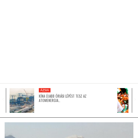
KÖZEL-KELET
AUSZTRÁLIA
A VILÁG ITTHON
MÉDIA
ÁZSIA
KÍNA ÚJABB ÓRIÁSI LÉPÉST TESZ AZ
ATOMENERGIA…
GLOBOTV BP
HÍR3D