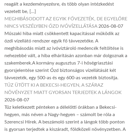
reagált a kezdeményezésre, és több olyan intézkedést
vezetett be, […]
MEGHIBÁSODOTT AZ EGYIK FŐVEZETÉK, DE EGYELŐRE
NINCS VESZÉLYBEN ÓZD IVÓVÍZELLÁTÁSA
2026-08-07
Műszaki hiba miatt csökkentett kapacitással működik az
ózdi vízellátó rendszer egyik fő távvezetéke. A
meghibásodás miatt az ivóvíztároló medencék feltöltése is
nehezebbé vált, a hiba elhárításán azonban már dolgoznak a
szakemberek.A kormány augusztus 7-i hőségriasztási
gyorsjelentése szerint Ózd biztonságos vízellátását két
távvezeték, egy 500-as és egy 600-as vezeték biztosítja.
TŰZ ÜTÖTT KI A BEKECSI-HEGYEN, A SZÁRAZ
NÖVÉNYZET MIATT GYORSAN TERJEDTEK A LÁNGOK
2026-08-07
Tűz keletkezett pénteken a délelőtti órákban a Bekecsi-
hegyen, más néven a Nagy-hegyen – számolt be róla a
Szerencsi Hírek. A beszámoló szerint a lángok több ponton
is gyorsan terjedtek a kiszáradt, földközeli növényzetben. A