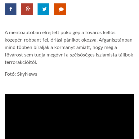
LATIMO.HU
A mentőautóban elrejtett pokolgép a főváros kellős
GLOBOBOOK
közepén robbant fel, óriási pánikot okozva. Afganisztánban
mind többen bírálják a kormányt amiatt, hogy még a
fővárost sem tudja megóvni a szélsőséges iszlamista tálibok
terrorakcióitól.
Fotó: SkyNews