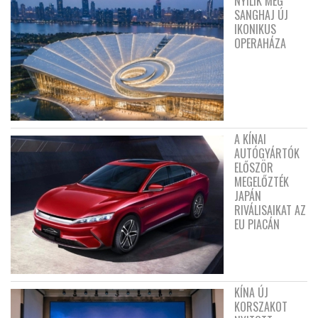
NYÍLIK MEG
SANGHAJ ÚJ
IKONIKUS
OPERAHÁZA
A KÍNAI
AUTÓGYÁRTÓK
ELŐSZÖR
MEGELŐZTÉK
JAPÁN
RIVÁLISAIKAT AZ
EU PIACÁN
KÍNA ÚJ
KORSZAKOT