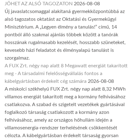
JÖHET AZ ALSÓ TAGOZATON
2026-08-08
Új javaslatcsomaggal alakítaná gyermekközpontúbbá az
alsó tagozatos oktatást az Oktatási és Gyermekügyi
Minisztérium. A „Legyen élmény a tanulás!” című, 14
pontból álló szakmai ajánlás többek között a tanórák
hosszának rugalmasabb kezelését, hosszabb szüneteket,
kevesebb házi feladatot és élményalapú tanulást is
szorgalmaz.
A FUX Zrt. négy nap alatt 8 Megawatt energiát takarított
meg - A társadalmi felelősségvállalás fontos a
kábelgyártásban érdekelt cég számára
2026-08-08
A miskolci székhelyű FUX Zrt. négy nap alatt 8,32 MWh
villamos energiát takarított meg a kormány felhívásához
csatlakozva. A szabad és szigetelt vezetékek gyártásával
foglalkozó társaság csatlakozott a kormány azon
felhívásához, amely az országos hőhullám idején a
villamosenergia-rendszer terhelésének csökkentését
célozta. A kábelgyártásban érdekelt társaság gyorsan