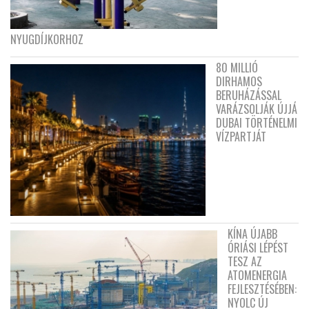
NYUGDÍJKORHOZ
80 MILLIÓ
DIRHAMOS
BERUHÁZÁSSAL
VARÁZSOLJÁK ÚJJÁ
DUBAI TÖRTÉNELMI
VÍZPARTJÁT
KÍNA ÚJABB
ÓRIÁSI LÉPÉST
TESZ AZ
ATOMENERGIA
FEJLESZTÉSÉBEN:
NYOLC ÚJ