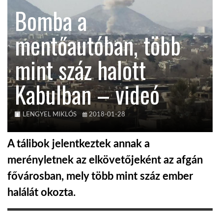
Bomba a
TROPICALMAGAZIN
mentőautóban, több
GLOBOTV
mint száz halott
Kabulban – videó
AFRIKA TUDÁSTÁR
A NAP SZÉPE
LENGYEL MIKLÓS
2018-01-28
A tálibok jelentkeztek annak a
LINKTR.EE
merényletnek az elkövetőjeként az afgán
fővárosban, mely több mint száz ember
GLOBOZSARU
halálát okozta.
DOBRAVERO.HU