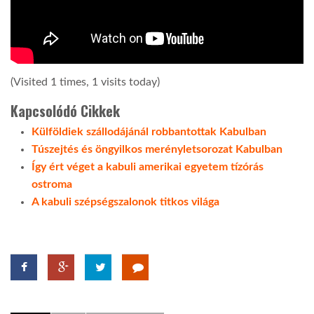
(Visited 1 times, 1 visits today)
Kapcsolódó Cikkek
Külföldiek szállodájánál robbantottak Kabulban
Túszejtés és öngyilkos merényletsorozat Kabulban
Így ért véget a kabuli amerikai egyetem tízórás
ostroma
A kabuli szépségszalonok titkos világa