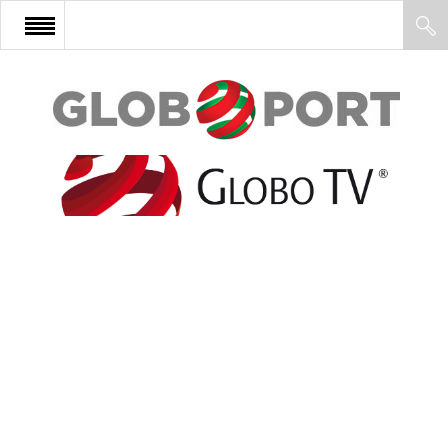
FŐOLDAL
AFRIKA
EURÓPA
ÁZSIA
ÉSZAK-AMERIKA
LATIN-AMERIKA