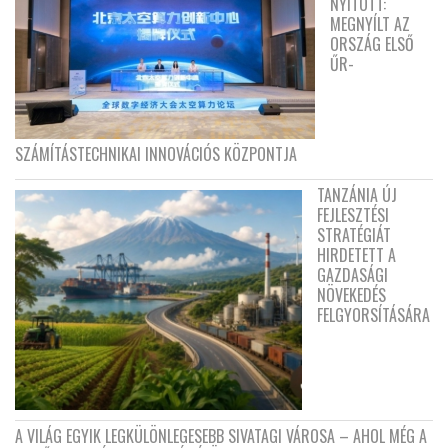
NYITOTT:
MEGNYÍLT AZ
ORSZÁG ELSŐ
ŰR-
SZÁMÍTÁSTECHNIKAI INNOVÁCIÓS KÖZPONTJA
TANZÁNIA ÚJ
FEJLESZTÉSI
STRATÉGIÁT
HIRDETETT A
GAZDASÁGI
NÖVEKEDÉS
FELGYORSÍTÁSÁRA
A VILÁG EGYIK LEGKÜLÖNLEGESEBB SIVATAGI VÁROSA – AHOL MÉG A