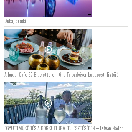
Dubaj csodái
A budai Cafe 57 Blue étterem 6. a Tripadvisor budapesti listáján
EGYÜTTMŰKÖDÉS A BORKULTÚRA FEJLESZTÉSÉBEN – István Nádor