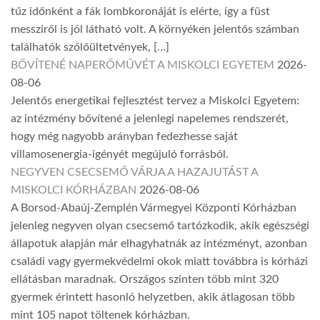
tűz időnként a fák lombkoronáját is elérte, így a füst
messziről is jól látható volt. A környéken jelentős számban
találhatók szőlőültetvények, […]
BŐVÍTENÉ NAPERŐMŰVÉT A MISKOLCI EGYETEM
2026-
08-06
Jelentős energetikai fejlesztést tervez a Miskolci Egyetem:
az intézmény bővítené a jelenlegi napelemes rendszerét,
hogy még nagyobb arányban fedezhesse saját
villamosenergia-igényét megújuló forrásból.
NEGYVEN CSECSEMŐ VÁRJA A HAZAJUTÁST A
MISKOLCI KÓRHÁZBAN
2026-08-06
A Borsod-Abaúj-Zemplén Vármegyei Központi Kórházban
jelenleg negyven olyan csecsemő tartózkodik, akik egészségi
állapotuk alapján már elhagyhatnák az intézményt, azonban
családi vagy gyermekvédelmi okok miatt továbbra is kórházi
ellátásban maradnak. Országos szinten több mint 320
gyermek érintett hasonló helyzetben, akik átlagosan több
mint 105 napot töltenek kórházban.