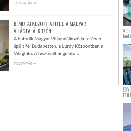
FOLYTATÁS →
BEMUTATKOZOTT A HTCC A MAGYAR
A bu
VILÁGTALÁLKOZÓN
buda
A hatodik Magyar Világtalálkozó keretében
épült fel Budapesten, a Lurdy Központban a
Világfalu. A fesztiválhangulatú…
FOLYTATÁS →
EGY
FEJL