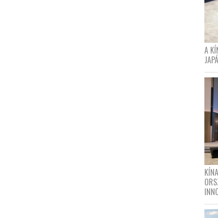
A K
JAPÁ
KÍN
ORS
INN