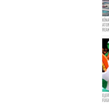
KÍNA
ATO
REA
ELE
FÜG