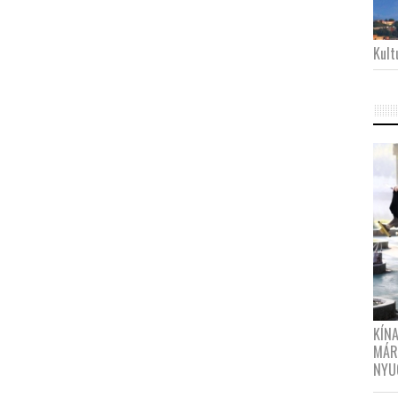
Kultu
KÍN
MÁR
NYU