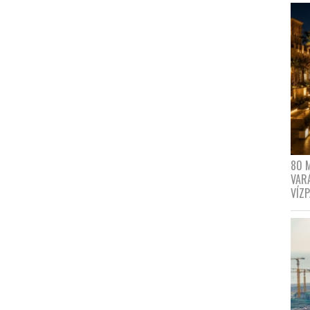
80 
VAR
VÍZ