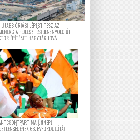
 ÚJABB ÓRIÁSI LÉPÉST TESZ AZ
MENERGIA FEJLESZTÉSÉBEN: NYOLC ÚJ
KTOR ÉPÍTÉSÉT HAGYTÁK JÓVÁ
FÁNTCSONTPART MA ÜNNEPLI
GETLENSÉGÉNEK 66. ÉVFORDULÓJÁT