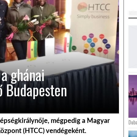
a ghánai
ő Budapesten
zépségkirálynője, mégpedig a Magyar
Duba
 Központ (HTCC) vendégeként.