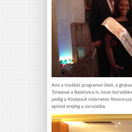
Ami a további programot illeti, a ghána
Tímeával a Balatonra is, híres borvidé
pedig a Középsuli internetes filmsorozat
epizód erejéig a sorozatba.