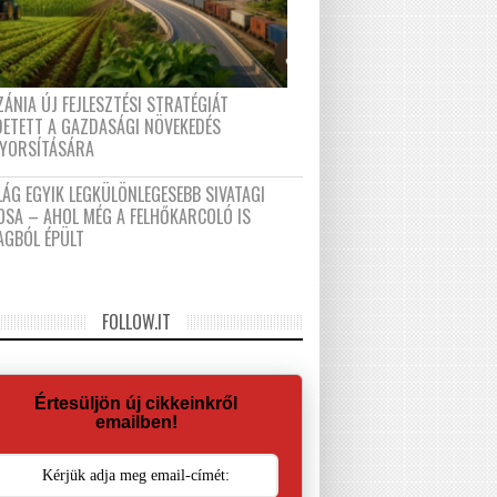
ÁNIA ÚJ FEJLESZTÉSI STRATÉGIÁT
DETETT A GAZDASÁGI NÖVEKEDÉS
GYORSÍTÁSÁRA
LÁG EGYIK LEGKÜLÖNLEGESEBB SIVATAGI
OSA – AHOL MÉG A FELHŐKARCOLÓ IS
AGBÓL ÉPÜLT
FOLLOW.IT
Értesüljön új cikkeinkről
emailben!