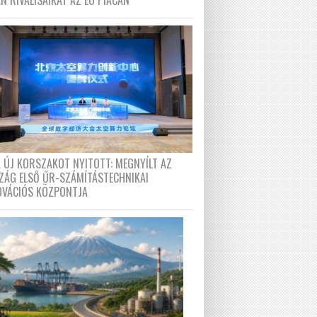
N RIVÁLISAIKAT AZ EU PIACÁN
A ÚJ KORSZAKOT NYITOTT: MEGNYÍLT AZ
ZÁG ELSŐ ŰR-SZÁMÍTÁSTECHNIKAI
OVÁCIÓS KÖZPONTJA