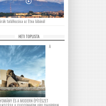
́rák találkozása az Etna lábánál
HETI TOPLISTA
A
YOMÁNY ÉS A MODERN ÉPÍTÉSZET
ÁLKOZÁSA A GUGGENHEIM ABU DHABIBAN