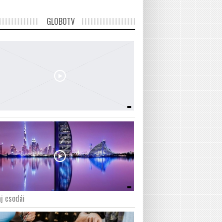
GLOBOTV
j csodái