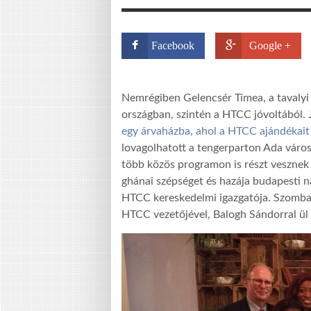
Facebook
Google +
Nemrégiben Gelencsér Tímea, a tavalyi
országban, szintén a HTCC jóvoltából.
egy árvaházba, ahol a HTCC ajándékait i
lovagolhatott a tengerparton Ada város
több közös programon is részt vesznek
ghánai szépséget és hazája budapesti 
HTCC kereskedelmi igazgatója. Szombat
HTCC vezetőjével, Balogh Sándorral ül 