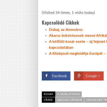
(Visited 34 times, 1 visits today)
Kapcsolódó Cikkek
Dubaj, az álomváros
Akarsz önkéntesnek menni Afriká
A kétfülű kosár esete – új fejezet
kapcsolatában
A Középsuli meghódítja Európát –
Facebook
Google +
ROVAT:
A VILÁG ITTHON
CÍMKE:
BALOGH SÁNDOR
GELENCSÉR TÍ