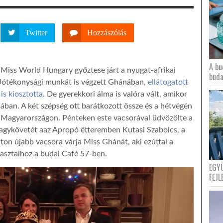
Twitter
Hozzászólás
A bu
 Miss World Hungary győztese járt a nyugat-afrikai
buda
 Jótékonysági munkát is végzett Ghánában,
ellátogatott
s kiosztotta.
De gyerekkori álma is valóra vált, amikor
ában. A két szépség ott barátkozott össze és a hétvégén
 Magyarországon. Pénteken este vacsorával üdvözölte a
nagykövetét aaz Apropó étteremben Kutasi Szabolcs, a
on újabb vacsora várja Miss Ghánát, aki ezúttal a
asztalhoz a budai Café 57-ben.
EGY
FEJL