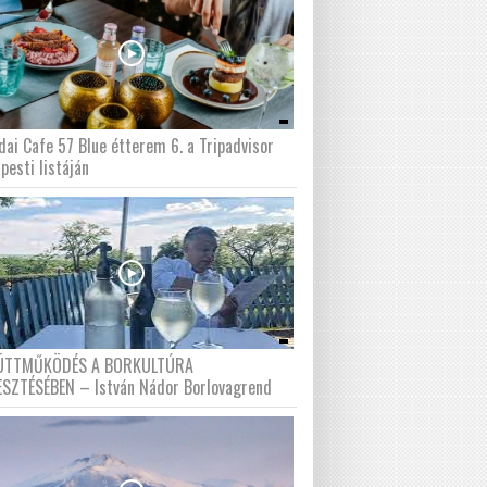
dai Cafe 57 Blue étterem 6. a Tripadvisor
pesti listáján
ÜTTMŰKÖDÉS A BORKULTÚRA
ESZTÉSÉBEN – István Nádor Borlovagrend