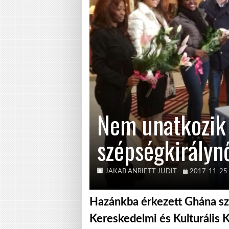
Nem unatkozik 
szépségkirályn
JAKAB ANRIETT JUDIT
2017-11-25
Hazánkba érkezett Ghána s
Kereskedelmi és Kulturális