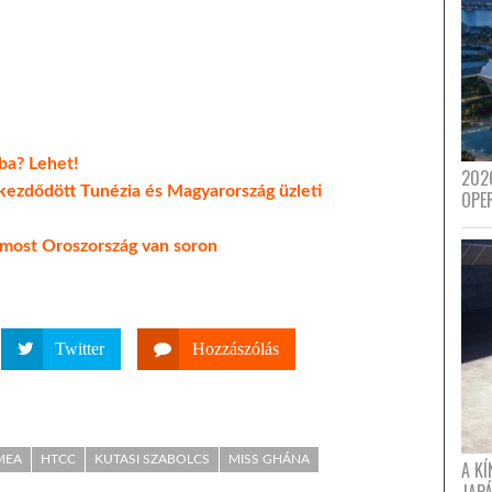
ba? Lehet!
202
 kezdődött Tunézia és Magyarország üzleti
OPE
 most Oroszország van soron
Twitter
Hozzászólás
MEA
HTCC
KUTASI SZABOLCS
MISS GHÁNA
A K