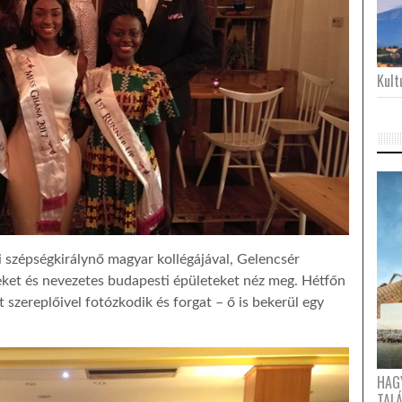
Kultu
i szépségkirálynő magyar kollégájával, Gelencsér
keket és nevezetes budapesti épületeket néz meg. Hétfőn
 szereplőivel fotózkodik és forgat – ő is bekerül egy
HAG
TAL