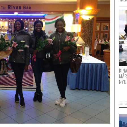
KÍN
MÁR
NYU