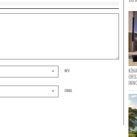
JAPÁ
KÍN
*
NÉV
ORS
INN
*
EMAIL