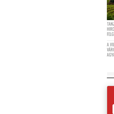
TANZ
HIR
FEL
A VI
VÁR
AGY