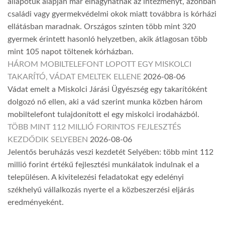
állapotuk alapján már elhagyhatnák az intézményt, azonban
családi vagy gyermekvédelmi okok miatt továbbra is kórházi
ellátásban maradnak. Országos szinten több mint 320
gyermek érintett hasonló helyzetben, akik átlagosan több
mint 105 napot töltenek kórházban.
HÁROM MOBILTELEFONT LOPOTT EGY MISKOLCI
TAKARÍTÓ, VÁDAT EMELTEK ELLENE
2026-08-06
Vádat emelt a Miskolci Járási Ügyészség egy takarítóként
dolgozó nő ellen, aki a vád szerint munka közben három
mobiltelefont tulajdonított el egy miskolci irodaházból.
TÖBB MINT 112 MILLIÓ FORINTOS FEJLESZTÉS
KEZDŐDIK SELYEBEN
2026-08-06
Jelentős beruházás veszi kezdetét Selyében: több mint 112
millió forint értékű fejlesztési munkálatok indulnak el a
településen. A kivitelezési feladatokat egy edelényi
székhelyű vállalkozás nyerte el a közbeszerzési eljárás
eredményeként.