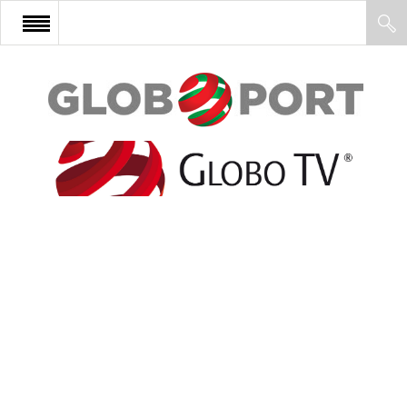
FŐOLDAL
AFRIKA
EURÓPA
ÁZSIA
ÉSZAK-AMERIKA
LATIN-AMERIKA