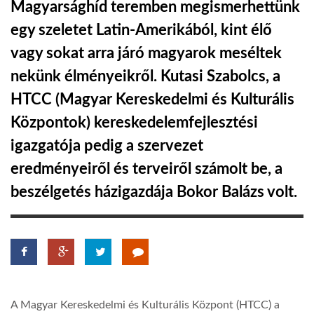
Magyarsághíd teremben megismerhettünk
egy szeletet Latin-Amerikából, kint élő
LATIMO.HU
vagy sokat arra járó magyarok meséltek
nekünk élményeikről. Kutasi Szabolcs, a
GLOBOBOOK
HTCC (Magyar Kereskedelmi és Kulturális
Központok) kereskedelemfejlesztési
igazgatója pedig a szervezet
eredményeiről és terveiről számolt be, a
beszélgetés házigazdája Bokor Balázs volt.
A Magyar Kereskedelmi és Kulturális Központ (HTCC) a