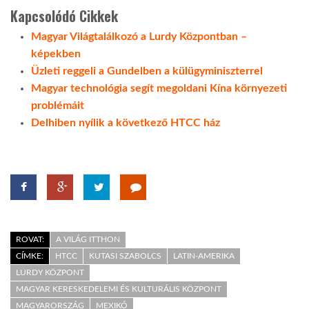
Kapcsolódó Cikkek
Magyar Világtalálkozó a Lurdy Központban –
képekben
Üzleti reggeli a Gundelben a külügyminiszterrel
Magyar technológia segít megoldani Kína környezeti
problémáit
Delhiben nyílik a következő HTCC ház
ROVAT:
A VILÁG ITTHON
CÍMKE:
HTCC
KUTASI SZABOLCS
LATIN-AMERIKA
LURDY KÖZPONT
MAGYAR KERESKEDELEMI ÉS KULTURÁLIS KÖZPONT
MAGYARORSZÁG
MEXIKÓ