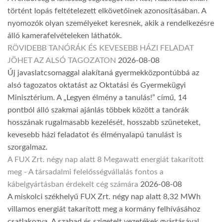
történt lopás feltételezett elkövetőinek azonosításában. A
nyomozók olyan személyeket keresnek, akik a rendelkezésre
álló kamerafelvételeken láthatók.
RÖVIDEBB TANÓRÁK ÉS KEVESEBB HÁZI FELADAT
JÖHET AZ ALSÓ TAGOZATON
2026-08-08
Új javaslatcsomaggal alakítaná gyermekközpontúbbá az
alsó tagozatos oktatást az Oktatási és Gyermekügyi
Minisztérium. A „Legyen élmény a tanulás!” című, 14
pontból álló szakmai ajánlás többek között a tanórák
hosszának rugalmasabb kezelését, hosszabb szüneteket,
kevesebb házi feladatot és élményalapú tanulást is
szorgalmaz.
A FUX Zrt. négy nap alatt 8 Megawatt energiát takarított
meg - A társadalmi felelősségvállalás fontos a
kábelgyártásban érdekelt cég számára
2026-08-08
A miskolci székhelyű FUX Zrt. négy nap alatt 8,32 MWh
villamos energiát takarított meg a kormány felhívásához
csatlakozva. A szabad és szigetelt vezetékek gyártásával