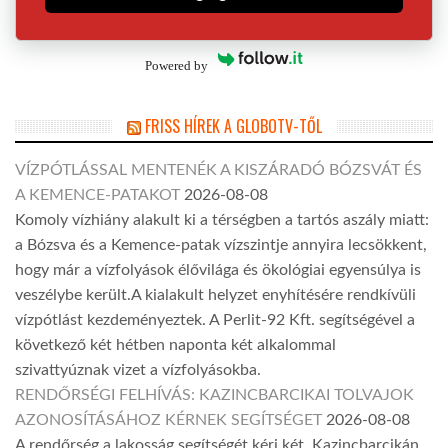
Powered by
FRISS HÍREK A GLOBOTV-TŐL
VÍZPÓTLÁSSAL MENTENÉK A KISZÁRADÓ BÓZSVÁT ÉS
A KEMENCE-PATAKOT
2026-08-08
Komoly vízhiány alakult ki a térségben a tartós aszály miatt:
a Bózsva és a Kemence-patak vízszintje annyira lecsökkent,
hogy már a vízfolyások élővilága és ökológiai egyensúlya is
veszélybe került.A kialakult helyzet enyhítésére rendkívüli
vízpótlást kezdeményeztek. A Perlit-92 Kft. segítségével a
következő két hétben naponta két alkalommal
szivattyúznak vizet a vízfolyásokba.
RENDŐRSÉGI FELHÍVÁS: KAZINCBARCIKAI TOLVAJOK
AZONOSÍTÁSÁHOZ KÉRNEK SEGÍTSÉGET
2026-08-08
A rendőrség a lakosság segítségét kéri két, Kazincbarcikán