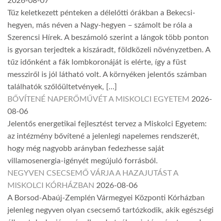
2026-08-07
Tűz keletkezett pénteken a délelőtti órákban a Bekecsi-
hegyen, más néven a Nagy-hegyen – számolt be róla a
Szerencsi Hírek. A beszámoló szerint a lángok több ponton
is gyorsan terjedtek a kiszáradt, földközeli növényzetben. A
tűz időnként a fák lombkoronáját is elérte, így a füst
messziről is jól látható volt. A környéken jelentős számban
találhatók szőlőültetvények, […]
BŐVÍTENÉ NAPERŐMŰVÉT A MISKOLCI EGYETEM
2026-
08-06
Jelentős energetikai fejlesztést tervez a Miskolci Egyetem:
az intézmény bővítené a jelenlegi napelemes rendszerét,
hogy még nagyobb arányban fedezhesse saját
villamosenergia-igényét megújuló forrásból.
NEGYVEN CSECSEMŐ VÁRJA A HAZAJUTÁST A
MISKOLCI KÓRHÁZBAN
2026-08-06
A Borsod-Abaúj-Zemplén Vármegyei Központi Kórházban
jelenleg negyven olyan csecsemő tartózkodik, akik egészségi