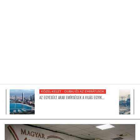
KÖZEL-KELET
AUSZTRÁLIA
A VILÁG ITTHON
MÉDIA
KÖZEL-KELET - DUBAJ ÉS AZ EMIRÁTUSOK
AZ EGYESÜLT ARAB EMÍRSÉGEK A VILÁG EGYIK…
GLOBOTV BP
HÍR3D