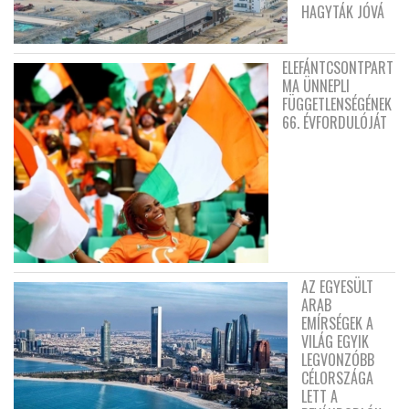
HAGYTÁK JÓVÁ
ELEFÁNTCSONTPART
MA ÜNNEPLI
FÜGGETLENSÉGÉNEK
66. ÉVFORDULÓJÁT
AZ EGYESÜLT
ARAB
EMÍRSÉGEK A
VILÁG EGYIK
LEGVONZÓBB
CÉLORSZÁGA
LETT A