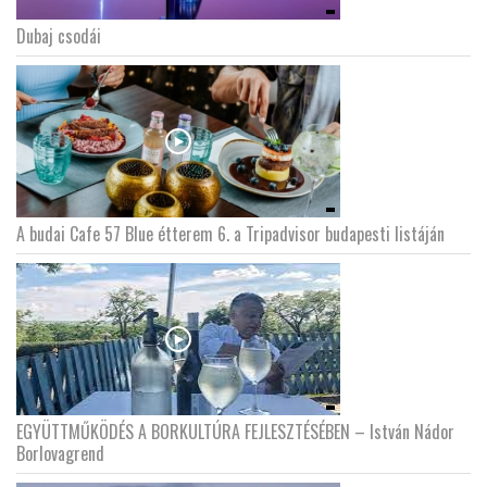
Dubaj csodái
A budai Cafe 57 Blue étterem 6. a Tripadvisor budapesti listáján
EGYÜTTMŰKÖDÉS A BORKULTÚRA FEJLESZTÉSÉBEN – István Nádor
Borlovagrend