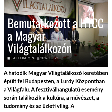
TROPICALMAGAZIN
Bemutatkozott a HTCC
GLOBOTV
a Magyar
Világtalálkozón
AFRIKA TUDÁSTÁR
A NAP SZÉPE
GLOBOADMIN
2016-05-21
A hatodik Magyar Világtalálkozó keretében
LINKTR.EE
épült fel Budapesten, a Lurdy Központban
a Világfalu. A fesztiválhangulatú esemény
GLOBOZSARU
során találkozik a kultúra, a művészet, a
tudomány és az üzleti világ. A
DOBRAVERO.HU