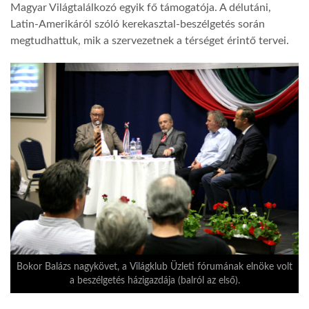
Magyar Világtalálkozó egyik fő támogatója. A délutáni,
Latin-Amerikáról szóló kerekasztal-beszélgetés során
megtudhattuk, mik a szervezetnek a térséget érintő tervei.
Bokor Balázs nagykövet, a Világklub Üzleti fórumának elnöke volt
a beszélgetés házigazdája (balról az első).