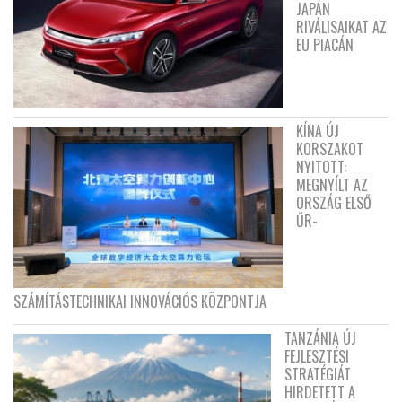
JAPÁN
RIVÁLISAIKAT AZ
EU PIACÁN
KÍNA ÚJ
KORSZAKOT
NYITOTT:
MEGNYÍLT AZ
ORSZÁG ELSŐ
ŰR-
SZÁMÍTÁSTECHNIKAI INNOVÁCIÓS KÖZPONTJA
TANZÁNIA ÚJ
FEJLESZTÉSI
STRATÉGIÁT
HIRDETETT A