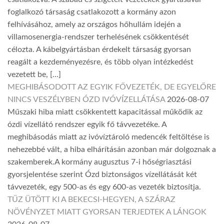
foglalkozó társaság csatlakozott a kormány azon
felhívásához, amely az országos hőhullám idején a
villamosenergia-rendszer terhelésének csökkentését
célozta. A kábelgyártásban érdekelt társaság gyorsan
reagált a kezdeményezésre, és több olyan intézkedést
vezetett be, […]
MEGHIBÁSODOTT AZ EGYIK FŐVEZETÉK, DE EGYELŐRE
NINCS VESZÉLYBEN ÓZD IVÓVÍZELLÁTÁSA
2026-08-07
Műszaki hiba miatt csökkentett kapacitással működik az
ózdi vízellátó rendszer egyik fő távvezetéke. A
meghibásodás miatt az ivóvíztároló medencék feltöltése is
nehezebbé vált, a hiba elhárításán azonban már dolgoznak a
szakemberek.A kormány augusztus 7-i hőségriasztási
gyorsjelentése szerint Ózd biztonságos vízellátását két
távvezeték, egy 500-as és egy 600-as vezeték biztosítja.
TŰZ ÜTÖTT KI A BEKECSI-HEGYEN, A SZÁRAZ
NÖVÉNYZET MIATT GYORSAN TERJEDTEK A LÁNGOK