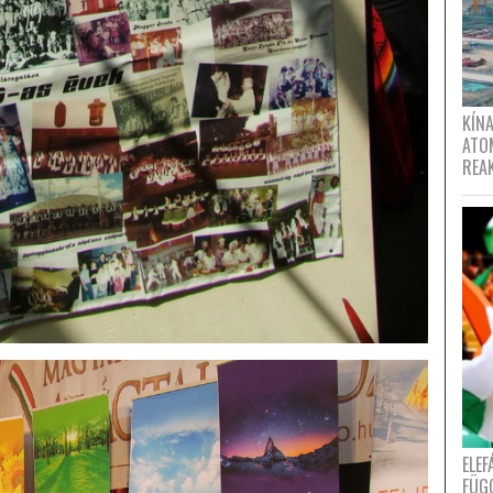
KÍNA
ATO
REA
ELE
FÜG