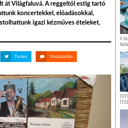
át Világfaluvá. A reggeltől estig tartó
ttunk koncertekkel, előadásokkal,
tolhattunk igazi kézműves ételeket,
A bu
buda
Twitter
Hozzászólás
EGY
FEJL