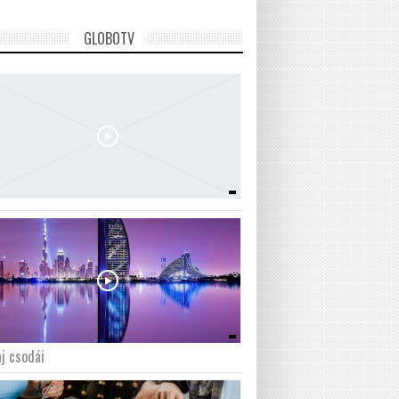
GLOBOTV
j csodái