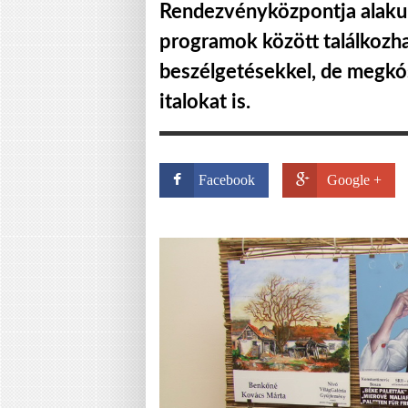
Rendezvényközpontja alakult 
programok között találkozha
beszélgetésekkel, de megkós
italokat is.
Facebook
Google +