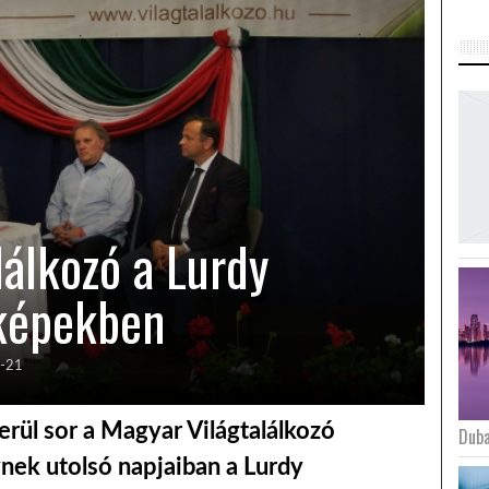
lálkozó a Lurdy
képekben
-21
rül sor a Magyar Világtalálkozó
Duba
nek utolsó napjaiban a Lurdy