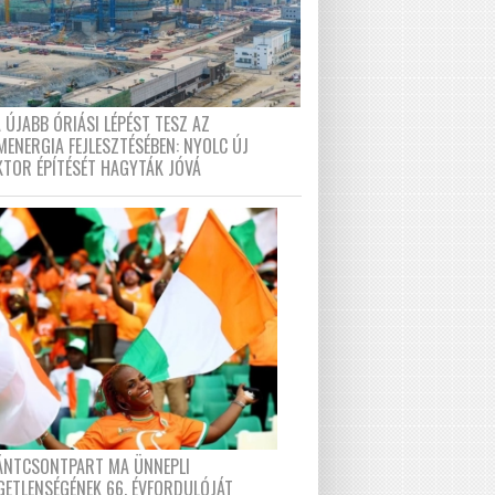
 ÚJABB ÓRIÁSI LÉPÉST TESZ AZ
MENERGIA FEJLESZTÉSÉBEN: NYOLC ÚJ
KTOR ÉPÍTÉSÉT HAGYTÁK JÓVÁ
FÁNTCSONTPART MA ÜNNEPLI
GETLENSÉGÉNEK 66. ÉVFORDULÓJÁT