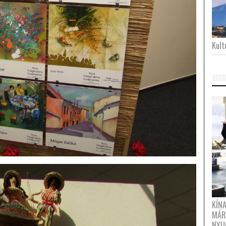
Kultu
KÍN
MÁR
NYU