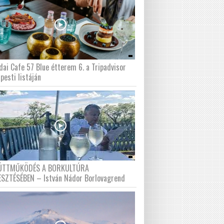
dai Cafe 57 Blue étterem 6. a Tripadvisor
pesti listáján
ÜTTMŰKÖDÉS A BORKULTÚRA
ESZTÉSÉBEN – István Nádor Borlovagrend