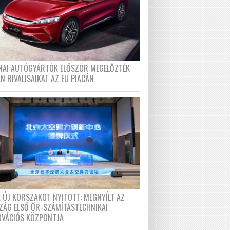
ÍNAI AUTÓGYÁRTÓK ELŐSZÖR MEGELŐZTÉK
N RIVÁLISAIKAT AZ EU PIACÁN
A ÚJ KORSZAKOT NYITOTT: MEGNYÍLT AZ
ZÁG ELSŐ ŰR-SZÁMÍTÁSTECHNIKAI
OVÁCIÓS KÖZPONTJA