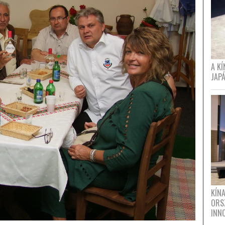
A K
JAPÁ
KÍN
ORS
INN