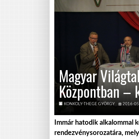
Magyar Világta
Központban – 
KONKOLY-THEGE GYÖRGY
2016-05
Immár hatodik alkalommal ke
rendezvénysorozatára, mely