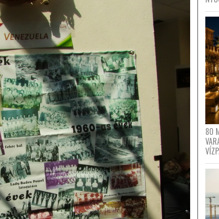
80 
VAR
VÍZ