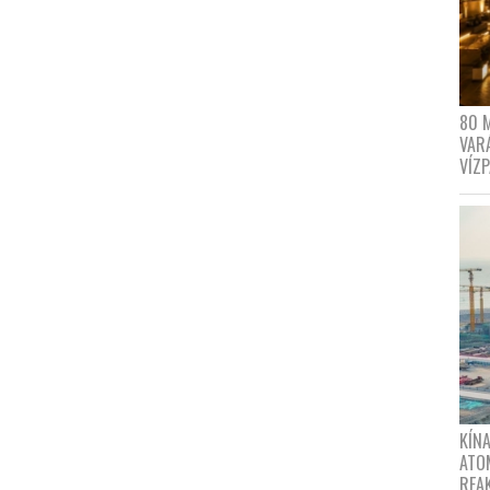
80 
VAR
VÍZ
KÍNA
ATO
REA