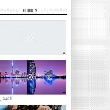
GLOBOTV
j csodái