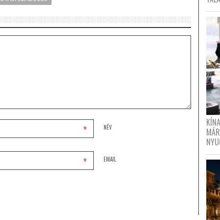
KÍN
*
NÉV
MÁR
NYU
*
EMAIL