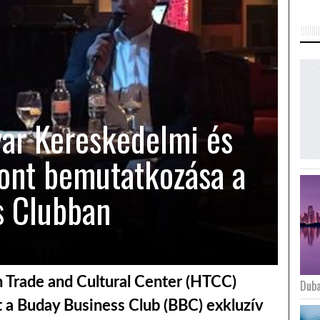
ar Kereskedelmi és
pont bemutatkozása a
s Clubban
n Trade and Cultural Center (HTCC)
Duba
t a Buday Business Club (BBC) exkluzív