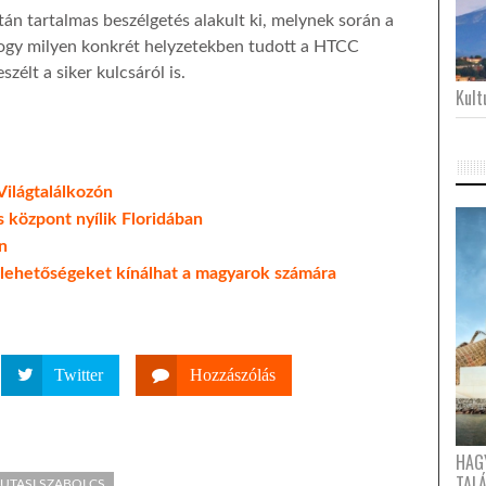
án tartalmas beszélgetés alakult ki, melynek során a
ogy milyen konkrét helyzetekben tudott a HTCC
zélt a siker kulcsáról is.
Kultu
ilágtalálkozón
 központ nyílik Floridában
n
lehetőségeket kínálhat a magyarok számára
Twitter
Hozzászólás
HAG
TAL
UTASI SZABOLCS