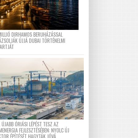
MILLIÓ DIRHAMOS BERUHÁZÁSSAL
ÁZSOLJÁK ÚJJÁ DUBAI TÖRTÉNELMI
PARTJÁT
 ÚJABB ÓRIÁSI LÉPÉST TESZ AZ
MENERGIA FEJLESZTÉSÉBEN: NYOLC ÚJ
KTOR ÉPÍTÉSÉT HAGYTÁK JÓVÁ