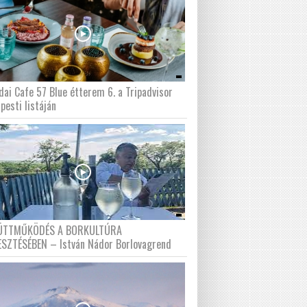
dai Cafe 57 Blue étterem 6. a Tripadvisor
pesti listáján
ÜTTMŰKÖDÉS A BORKULTÚRA
ESZTÉSÉBEN – István Nádor Borlovagrend