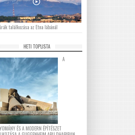
́rák találkozása az Etna lábánál
HETI TOPLISTA
A
YOMÁNY ÉS A MODERN ÉPÍTÉSZET
ÁLKOZÁSA A GUGGENHEIM ABU DHABIBAN