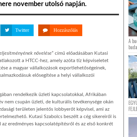
nere november utolsó napján.
Twitter
Hozzászólás
A bu
buda
 teljesítményének növelése
” című előadásában Kutasi
tlakozott a HTCC-hez, amely azóta tíz képviseletet
tése a magyar vállalkozások exportlehetőségeinek,
kalmazkodásuk elősegítése a helyi vállalkozói
ában rendelkezik üzleti kapcsolatokkal, Afrikában
EGY
év nem csupán üzleti, de kulturális tevékenysége okán
FEJL
zdasági területen jelentős lobbyerőt képvisel, ami az
rtelmezhető. Kutasi Szabolcs beszélt a cég sikereiről is
úl az eredményes kapcsolatépítésről és az első konkrét