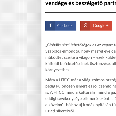
vendége és beszélgető part
Facebook
Google +
„
Globális piaci lehetőségek és az export
Szabolcs elmondta, hogy másfél éve csa
működtet szerte a világon – ezek külde
külföldi befektetéseinek ösztönzése, al
környezethez.
Mára a HTCC már a világ számos ország
pedig különösen ismert és jól csengő n
is. A HTCC mind a kulturális, mind a ga
eddigi tevékenysége elismeréseként is é
a közelmúltból: az új irodák nyitásán t
üzleti sikerekről.