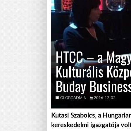
HTCC – a Magy
Kulturális Köz
Buday Busines
GLOBOADMIN
2016-12-02
Kutasi Szabolcs, a Hungaria
kereskedelmi igazgatója vol