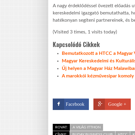
A nagy érdeklődéssel övezett előadás ut
kereskedelmi igazgató bemutathatta, h
hatékonyan segíteni partnereinek, és bes
(Visited 3 times, 1 visits today)
Kapcsolódó Cikkek
Bemutatkozott a HTCC a Magyar V
Magyar Kereskedelmi és Kulturális
Új helyen a Magyar Ház Malawiba
A marokkói kézművesipar komoly 
Facebook
Google +
ROVAT:
A VILÁG ITTHON
CÍMKE:
BUDAY BUSINESS CLUB
HTCC
K