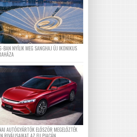
6-BAN NYÍLIK MEG SANGHAJ ÚJ IKONIKUS
RAHÁZA
ÍNAI AUTÓGYÁRTÓK ELŐSZÖR MEGELŐZTÉK
N RIVÁLISAIKAT AZ EU PIACÁN