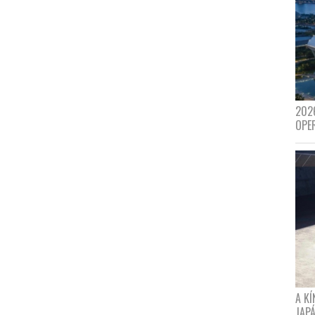
202
OPE
A K
JAPÁ