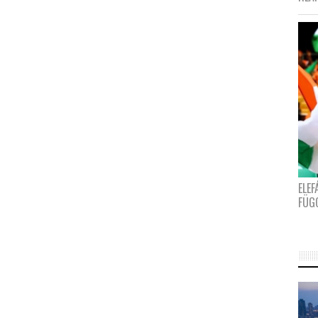
ELE
FÜG