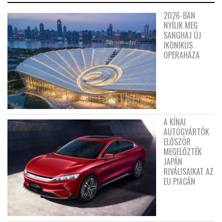
2026-BAN
NYÍLIK MEG
SANGHAJ ÚJ
IKONIKUS
OPERAHÁZA
A KÍNAI
AUTÓGYÁRTÓK
ELŐSZÖR
MEGELŐZTÉK
JAPÁN
RIVÁLISAIKAT AZ
EU PIACÁN