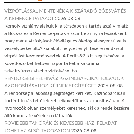
VÍZPÓTLÁSSAL MENTENÉK A KISZÁRADÓ BÓZSVÁT ÉS
A KEMENCE-PATAKOT
2026-08-08
Komoly vízhiány alakult ki a térségben a tartós aszály miatt:
a Bózsva és a Kemence-patak vízszintje annyira lecsökkent,
hogy már a vízfolyások élővilága és ökológiai egyensúlya is
veszélybe került.A kialakult helyzet enyhítésére rendkívüli
vízpótlást kezdeményeztek. A Perlit-92 Kft. segítségével a
következő két hétben naponta két alkalommal
szivattyúznak vizet a vízfolyásokba.
RENDŐRSÉGI FELHÍVÁS: KAZINCBARCIKAI TOLVAJOK
AZONOSÍTÁSÁHOZ KÉRNEK SEGÍTSÉGET
2026-08-08
A rendőrség a lakosság segítségét kéri két, Kazincbarcikán
történt lopás feltételezett elkövetőinek azonosításában. A
nyomozók olyan személyeket keresnek, akik a rendelkezésre
álló kamerafelvételeken láthatók.
RÖVIDEBB TANÓRÁK ÉS KEVESEBB HÁZI FELADAT
JÖHET AZ ALSÓ TAGOZATON
2026-08-08