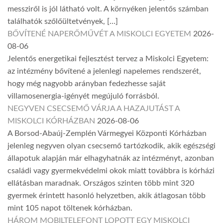
messziről is jól látható volt. A környéken jelentős számban
találhatók szőlőültetvények, […]
BŐVÍTENÉ NAPERŐMŰVÉT A MISKOLCI EGYETEM
2026-
08-06
Jelentős energetikai fejlesztést tervez a Miskolci Egyetem:
az intézmény bővítené a jelenlegi napelemes rendszerét,
hogy még nagyobb arányban fedezhesse saját
villamosenergia-igényét megújuló forrásból.
NEGYVEN CSECSEMŐ VÁRJA A HAZAJUTÁST A
MISKOLCI KÓRHÁZBAN
2026-08-06
A Borsod-Abaúj-Zemplén Vármegyei Központi Kórházban
jelenleg negyven olyan csecsemő tartózkodik, akik egészségi
állapotuk alapján már elhagyhatnák az intézményt, azonban
családi vagy gyermekvédelmi okok miatt továbbra is kórházi
ellátásban maradnak. Országos szinten több mint 320
gyermek érintett hasonló helyzetben, akik átlagosan több
mint 105 napot töltenek kórházban.
HÁROM MOBILTELEFONT LOPOTT EGY MISKOLCI