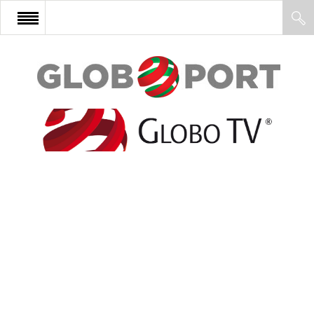
FŐOLDAL
AFRIKA
EURÓPA
ÁZSIA
ÉSZAK-AMERIKA
LATIN-AMERIKA