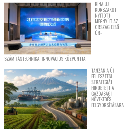
KÍNA ÚJ
KORSZAKOT
NYITOTT:
MEGNYÍLT AZ
ORSZÁG ELSŐ
ŰR-
SZÁMÍTÁSTECHNIKAI INNOVÁCIÓS KÖZPONTJA
TANZÁNIA ÚJ
FEJLESZTÉSI
STRATÉGIÁT
HIRDETETT A
GAZDASÁGI
NÖVEKEDÉS
FELGYORSÍTÁSÁRA