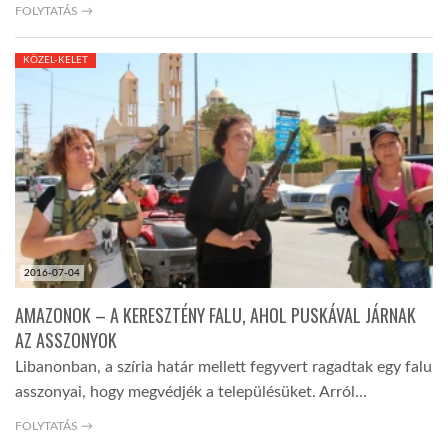
FOLYTATÁS →
KÖZEL-KELET
2016-07-04
AMAZONOK – A KERESZTÉNY FALU, AHOL PUSKÁVAL JÁRNAK
AZ ASSZONYOK
Libanonban, a szíria határ mellett fegyvert ragadtak egy falu
asszonyai, hogy megvédjék a településüket. Arról…
FOLYTATÁS →