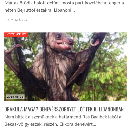
Már az ötödik halott delfint mosta part közelébe a tenger a
héten Bejrúttól északra. Libanoni…
FOLYTATÁS →
KÖZEL-KELET
2016-08-31
DRAKULA MAGA? DENEVÉRSZÖRNYET LŐTTEK KI LIBANONBAN
Nem hittek a szemüknek a határmenti Ras Baalbek lakói a
Bekaa-völgy északi részén. Ekkora denevért…