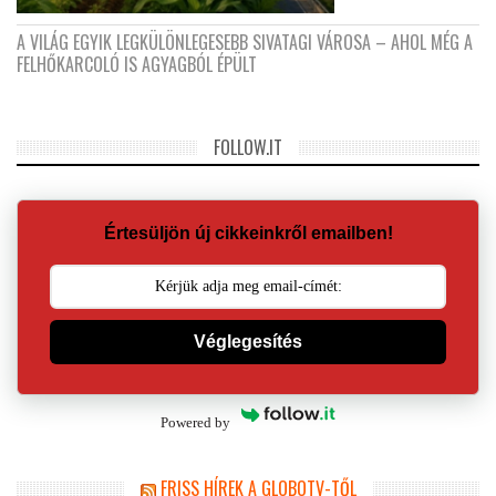
A VILÁG EGYIK LEGKÜLÖNLEGESEBB SIVATAGI VÁROSA – AHOL MÉG A
FELHŐKARCOLÓ IS AGYAGBÓL ÉPÜLT
FOLLOW.IT
Értesüljön új cikkeinkről emailben!
Véglegesítés
Powered by
FRISS HÍREK A GLOBOTV-TŐL