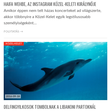
HAIFA WEHBE, AZ INSTAGRAM KÖZEL-KELETI KIRÁLYNŐJE
Amikor éppen nem telt házas koncerteket ad világszerte,
akkor többnyire a Közel-Kelet egyik legstílusosabb
személyiségeként…
FOLYTATÁS →
KÖZEL-KELET
2016-09-18
DELFINGYILKOSOK TOMBOLNAK A LIBANONI PARTOKNÁL