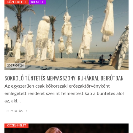
KÖZEL-KELET
KIEMELT
TROPICALMAGAZIN
GLOBOTV
AFRIKA TUDÁSTÁR
2017-04-24
A NAP SZÉPE
SOKKOLÓ TÜNTETÉS MENYASSZONYI RUHÁKKAL BEJRÚTBAN
Az egyszerűen csak kőkorszaki erőszaktörvényként
LINKTR.EE
emlegetett rendelet szerint felmentést kap a büntetés alól
az, aki…
GLOBOZSARU
FOLYTATÁS →
KÖZEL-KELET
DOBRAVERO.HU