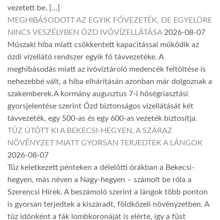
vezetett be, […]
MEGHIBÁSODOTT AZ EGYIK FŐVEZETÉK, DE EGYELŐRE
NINCS VESZÉLYBEN ÓZD IVÓVÍZELLÁTÁSA
2026-08-07
Műszaki hiba miatt csökkentett kapacitással működik az
ózdi vízellátó rendszer egyik fő távvezetéke. A
meghibásodás miatt az ivóvíztároló medencék feltöltése is
nehezebbé vált, a hiba elhárításán azonban már dolgoznak a
szakemberek.A kormány augusztus 7-i hőségriasztási
gyorsjelentése szerint Ózd biztonságos vízellátását két
távvezeték, egy 500-as és egy 600-as vezeték biztosítja.
TŰZ ÜTÖTT KI A BEKECSI-HEGYEN, A SZÁRAZ
NÖVÉNYZET MIATT GYORSAN TERJEDTEK A LÁNGOK
2026-08-07
Tűz keletkezett pénteken a délelőtti órákban a Bekecsi-
hegyen, más néven a Nagy-hegyen – számolt be róla a
Szerencsi Hírek. A beszámoló szerint a lángok több ponton
is gyorsan terjedtek a kiszáradt, földközeli növényzetben. A
tűz időnként a fák lombkoronáját is elérte, így a füst