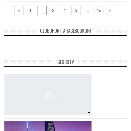
1
2
3
4
5
…
46
GLOBOPORT A FACEBOOKON!
GLOBOTV