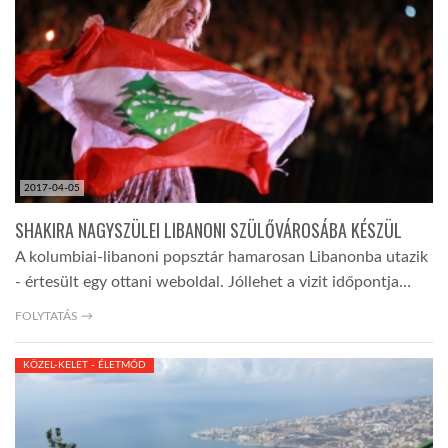
LATIMO.HU
GLOBOBOOK
2017-04-05
SHAKIRA NAGYSZÜLEI LIBANONI SZÜLŐVÁROSÁBA KÉSZÜL
A kolumbiai-libanoni popsztár hamarosan Libanonba utazik
- értesült egy ottani weboldal. Jóllehet a vizit időpontja…
FOLYTATÁS →
KÖZEL-KELET - ÉLETMÓD