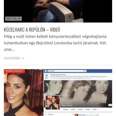
2017-01-16
KÖZELHARC A REPÜLŐN – VIDEÓ
Még a múlt héten kellett kényszerleszállást végrehajtania
Isztambulban egy Bejrútból Londonba tartó járatnak. Két
utas…
FOLYTATÁS →
KÖZEL-KELET