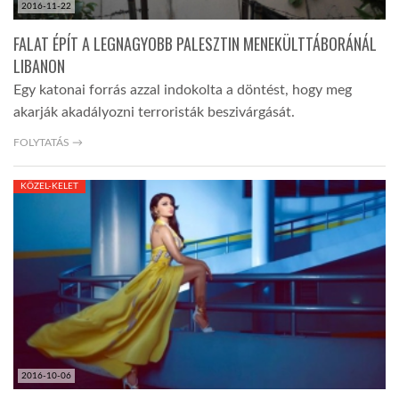
2016-11-22
FALAT ÉPÍT A LEGNAGYOBB PALESZTIN MENEKÜLTTÁBORÁNÁL
LIBANON
Egy katonai forrás azzal indokolta a döntést, hogy meg
akarják akadályozni terroristák beszivárgását.
FOLYTATÁS →
KÖZEL-KELET
2016-10-06