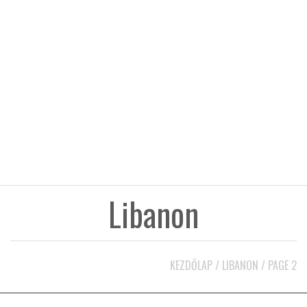
KÖZEL-KELET
AUSZTRÁLIA
A VILÁG ITTHON
MÉDIA
Libanon
GLOBOTV BP
KEZDŐLAP
/
LIBANON
/
PAGE 2
HÍR3D