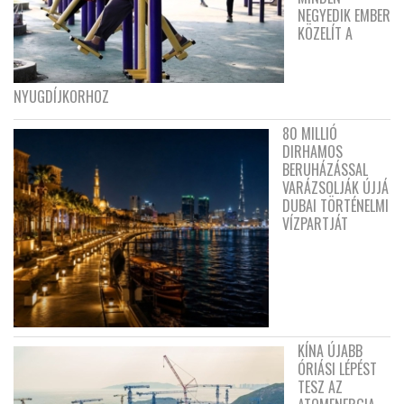
NEGYEDIK EMBER
KÖZELÍT A
NYUGDÍJKORHOZ
80 MILLIÓ
DIRHAMOS
BERUHÁZÁSSAL
VARÁZSOLJÁK ÚJJÁ
DUBAI TÖRTÉNELMI
VÍZPARTJÁT
KÍNA ÚJABB
ÓRIÁSI LÉPÉST
TESZ AZ