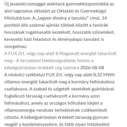
Új javaslatcsomaggal alakítaná gyermekközpontúbbá az
alsó tagozatos oktatást az Oktatási és Gyermekügyi
Minisztérium. A „Legyen élmény a tanulás!” című, 14
pontból álló szakmai ajánlás többek között a tanórák
hosszának rugalmasabb kezelését, hosszabb szüneteket,
kevesebb házi feladatot és élményalapú tanulást is
szorgalmaz.
A FUX Zrt. négy nap alatt 8 Megawatt energiát takarított
meg - A társadalmi felelősségvállalás fontos a
kábelgyártásban érdekelt cég számára
2026-08-08
A miskolci székhelyű FUX Zrt. négy nap alatt 8,32 MWh
villamos energiát takarított meg a kormány felhívásához
csatlakozva. A szabad és szigetelt vezetékek gyártásával
foglalkozó társaság csatlakozott a kormány azon
felhívásához, amely az országos hőhullám idején a
villamosenergia-rendszer terhelésének csökkentését
célozta. A kábelgyártásban érdekelt társaság gyorsan
reagált a kezdeményezésre, és több olyan intézkedést