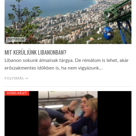
2017-03-08
MIT KERÜLJÜNK LIBANONBAN?
Libanon sokunk álmainak tárgya. De rémálom is lehet, akár
erőszakmentes időkben is, ha nem vigyázunk…
FOLYTATÁS →
KÖZEL-KELET