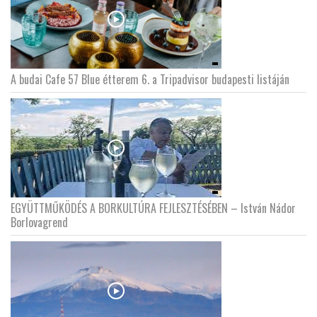
A budai Cafe 57 Blue étterem 6. a Tripadvisor budapesti listáján
EGYÜTTMŰKÖDÉS A BORKULTÚRA FEJLESZTÉSÉBEN – István Nádor
Borlovagrend