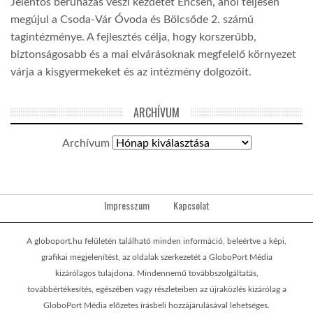
Jelentős beruházás veszi kezdetét Encsen, ahol teljesen
megújul a Csoda-Vár Óvoda és Bölcsőde 2. számú
tagintézménye. A fejlesztés célja, hogy korszerűbb,
biztonságosabb és a mai elvárásoknak megfelelő környezet
várja a kisgyermekeket és az intézmény dolgozóit.
ARCHÍVUM
Archívum
Impresszum
Kapcsolat
A globoport.hu felületén található minden információ, beleértve a képi,
grafikai megjelenítést, az oldalak szerkezetét a GloboPort Média
kizárólagos tulajdona. Mindennemű továbbszolgáltatás,
továbbértékesítés, egészében vagy részleteiben az újraközlés kizárólag a
GloboPort Média előzetes írásbeli hozzájárulásával lehetséges.