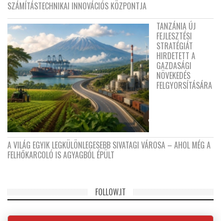
SZÁMÍTÁSTECHNIKAI INNOVÁCIÓS KÖZPONTJA
TANZÁNIA ÚJ
FEJLESZTÉSI
STRATÉGIÁT
HIRDETETT A
GAZDASÁGI
NÖVEKEDÉS
FELGYORSÍTÁSÁRA
A VILÁG EGYIK LEGKÜLÖNLEGESEBB SIVATAGI VÁROSA – AHOL MÉG A
FELHŐKARCOLÓ IS AGYAGBÓL ÉPÜLT
FOLLOW.IT