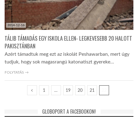
2014-12-16
TÁLIB TÁMADÁS EGY ISKOLA ELLEN- LEGKEVESEBB 20 HALOTT
PAKISZTÁNBAN
Azért támadtuk meg ezt az iskolát Peshawarban, mert úgy
tudjuk, hogy sok magasrangú katonatiszt gyereke…
FOLYTATÁS →
1
…
19
20
21
22
GLOBOPORT A FACEBOOKON!