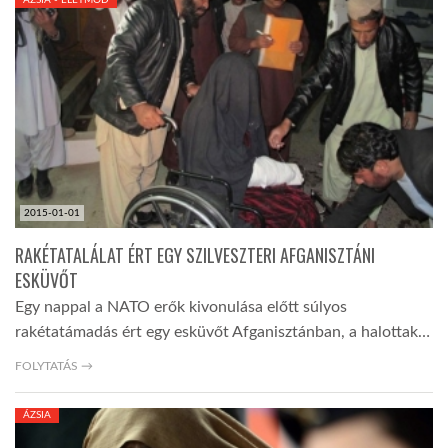
LATIMO.HU
GLOBOBOOK
2015-01-01
RAKÉTATALÁLAT ÉRT EGY SZILVESZTERI AFGANISZTÁNI
ESKÜVŐT
Egy nappal a NATO erők kivonulása előtt súlyos
rakétatámadás ért egy esküvőt Afganisztánban, a halottak…
FOLYTATÁS →
ÁZSIA