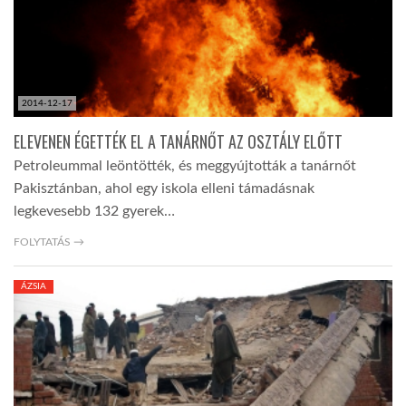
2014-12-17
ELEVENEN ÉGETTÉK EL A TANÁRNŐT AZ OSZTÁLY ELŐTT
Petroleummal leöntötték, és meggyújtották a tanárnőt
Pakisztánban, ahol egy iskola elleni támadásnak
legkevesebb 132 gyerek…
FOLYTATÁS →
ÁZSIA