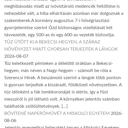
meghibásodás miatt az ivóvíztároló medencék feltöltése is
nehezebbé vált, a hiba elhárításán azonban már dolgoznak a
szakemberek.A kormány augusztus 7-i hőségriasztási
gyorsjelentése szerint Ózd biztonságos vízellátását két
távvezeték, egy 500-as és egy 600-as vezeték biztosítja.
TŰZ ÜTÖTT KI A BEKECSI-HEGYEN, A SZÁRAZ
NÖVÉNYZET MIATT GYORSAN TERJEDTEK A LÁNGOK
2026-08-07
Tűz keletkezett pénteken a délelőtti órákban a Bekecsi-
hegyen, más néven a Nagy-hegyen – számolt be róla a
Szerencsi Hírek. A beszámoló szerint a lángok több ponton
is gyorsan terjedtek a kiszáradt, földközeli növényzetben. A
tűz időnként a fák lombkoronáját is elérte, így a füst
messziről is jól látható volt. A környéken jelentős számban
találhatók szőlőültetvények, […]
BŐVÍTENÉ NAPERŐMŰVÉT A MISKOLCI EGYETEM
2026-
08-06
Jelentős energetikai fejlesztést tervez a Miskolci Egyetem: