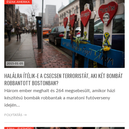
ÉSZAK-AMERIKA
TROPICALMAGAZIN
GLOBOTV
AFRIKA TUDÁSTÁR
2015-01-05
A NAP SZÉPE
HALÁLRA ÍTÉLIK-E A CSECSEN TERRORISTÁT, AKI KÉT BOMBÁT
ROBBANTOTT BOSTONBAN?
LINKTR.EE
Három ember meghalt és 264 megsebesült, amikor házi
készítésű bombák robbantak a maratoni futóverseny
GLOBOZSARU
idején…
FOLYTATÁS →
DOBRAVERO.HU
ÁZSIA - ÉLETMÓD