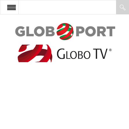
FŐOLDAL
AFRIKA
EURÓPA
ÁZSIA
ÉSZAK-AMERIKA
LATIN-AMERIKA