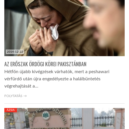
2014-12-22
AZ ERŐSZAK ÖRDÖGI KÖREI PAKISZTÁNBAN
Hétfőn újabb kivégzések várhatók, mert a peshawari
vérfürdő után újra engedélyezte a halálbüntetés
végrehajtását a…
FOLYTATÁS →
ÁZSIA