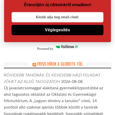
Értesüljön új cikkeinkről emailben!
Véglegesítés
Powered by
FRISS HÍREK A GLOBOTV-TŐL
RÖVIDEBB TANÓRÁK ÉS KEVESEBB HÁZI FELADAT
JÖHET AZ ALSÓ TAGOZATON
2026-08-08
Új javaslatcsomaggal alakítaná gyermekközpontúbbá az
alsó tagozatos oktatást az Oktatási és Gyermekügyi
Minisztérium. A „Legyen élmény a tanulás!” című, 14
pontból álló szakmai ajánlás többek között a tanórák
hosszának rugalmasabb kezelését, hosszabb szüneteket,