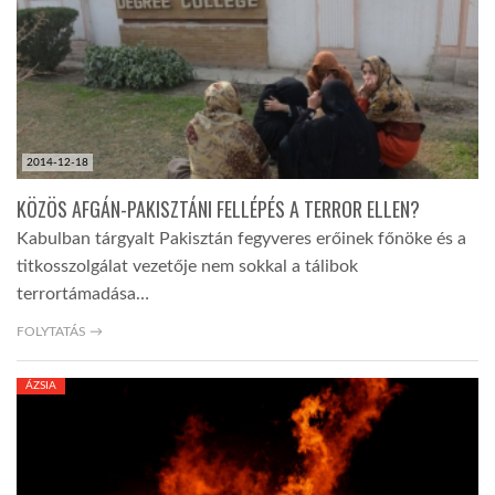
2014-12-18
KÖZÖS AFGÁN-PAKISZTÁNI FELLÉPÉS A TERROR ELLEN?
Kabulban tárgyalt Pakisztán fegyveres erőinek főnöke és a
titkosszolgálat vezetője nem sokkal a tálibok
terrortámadása…
FOLYTATÁS →
ÁZSIA