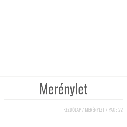
KÖZEL-KELET
AUSZTRÁLIA
A VILÁG ITTHON
MÉDIA
Merénylet
GLOBOTV BP
KEZDŐLAP
/
MERÉNYLET
/
PAGE 22
HÍR3D