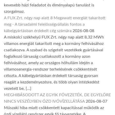
kevesebb házi feladatot és élményalapú tanulást is
szorgalmaz.
A FUX Zrt. négy nap alatt 8 Megawatt energiát takarított
meg - A társadalmi felelősségvállalás fontos a
kábelgyártásban érdekelt cég számára
2026-08-08
A miskolci székhelyű FUX Zrt. négy nap alatt 8,32 MWh
villamos energiát takarított meg a kormány felhívásához
csatlakozva. A szabad és szigetelt vezetékek gyártásával
foglalkozó társaság csatlakozott a kormány azon
felhívásához, amely az országos hőhullám idején a
villamosenergia-rendszer terhelésének csökkentését
célozta. A kábelgyártásban érdekelt társaság gyorsan
reagált a kezdeményezésre, és több olyan intézkedést
vezetett be, […]
MEGHIBÁSODOTT AZ EGYIK FŐVEZETÉK, DE EGYELŐRE
NINCS VESZÉLYBEN ÓZD IVÓVÍZELLÁTÁSA
2026-08-07
Műszaki hiba miatt csökkentett kapacitással működik az
ózdi vízellátó rendszer egyik fő távvezetéke. A