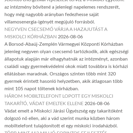
az intézmény bővítené a jelenlegi napelemes rendszerét,
hogy még nagyobb arányban fedezhesse saját
villamosenergia-igényét megújuló forrásból.
NEGYVEN CSECSEMŐ VÁRJA A HAZAJUTÁST A
MISKOLCI KÓRHÁZBAN
2026-08-06
A Borsod-Abaúj-Zemplén Vármegyei Központi Kórházban
jelenleg negyven olyan csecsemő tartózkodik, akik egészségi
állapotuk alapján már elhagyhatnák az intézményt, azonban
családi vagy gyermekvédelmi okok miatt továbbra is kórházi
ellátásban maradnak. Országos szinten több mint 320
gyermek érintett hasonló helyzetben, akik átlagosan több
mint 105 napot töltenek kórházban.
HÁROM MOBILTELEFONT LOPOTT EGY MISKOLCI
TAKARÍTÓ, VÁDAT EMELTEK ELLENE
2026-08-06
Vádat emelt a Miskolci Járási Ügyészség egy takarítóként
dolgozó nő ellen, aki a vád szerint munka közben három
mobiltelefont tulajdonított el egy miskolci irodaházból.