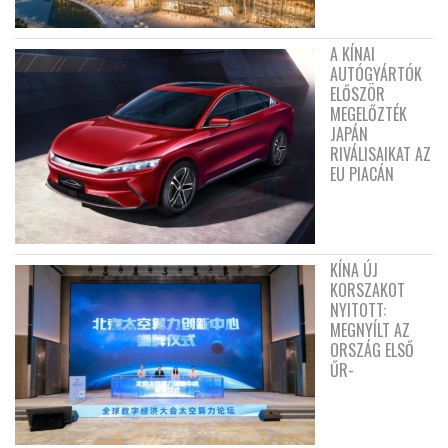
A KÍNAI
AUTÓGYÁRTÓK
ELŐSZÖR
MEGELŐZTÉK
JAPÁN
RIVÁLISAIKAT AZ
EU PIACÁN
KÍNA ÚJ
KORSZAKOT
NYITOTT:
MEGNYÍLT AZ
ORSZÁG ELSŐ
ŰR-