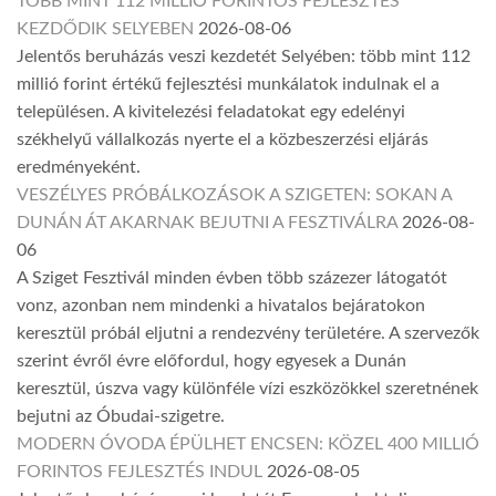
TÖBB MINT 112 MILLIÓ FORINTOS FEJLESZTÉS
KEZDŐDIK SELYEBEN
2026-08-06
Jelentős beruházás veszi kezdetét Selyében: több mint 112
millió forint értékű fejlesztési munkálatok indulnak el a
településen. A kivitelezési feladatokat egy edelényi
székhelyű vállalkozás nyerte el a közbeszerzési eljárás
eredményeként.
VESZÉLYES PRÓBÁLKOZÁSOK A SZIGETEN: SOKAN A
DUNÁN ÁT AKARNAK BEJUTNI A FESZTIVÁLRA
2026-08-
06
A Sziget Fesztivál minden évben több százezer látogatót
vonz, azonban nem mindenki a hivatalos bejáratokon
keresztül próbál eljutni a rendezvény területére. A szervezők
szerint évről évre előfordul, hogy egyesek a Dunán
keresztül, úszva vagy különféle vízi eszközökkel szeretnének
bejutni az Óbudai-szigetre.
MODERN ÓVODA ÉPÜLHET ENCSEN: KÖZEL 400 MILLIÓ
FORINTOS FEJLESZTÉS INDUL
2026-08-05