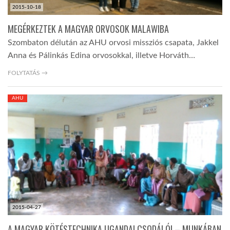
2015-10-18
MEGÉRKEZTEK A MAGYAR ORVOSOK MALAWIBA
Szombaton délután az AHU orvosi missziós csapata, Jakkel
Anna és Pálinkás Edina orvosokkal, illetve Horváth…
FOLYTATÁS →
AHU
2015-04-27
A MAGYAR KÖTÉSTECHNIKA UGANDAI CSODÁLÓI – MUNKÁBAN