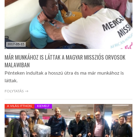
LATIMO.HU
GLOBOBOOK
2017-05-15
MÁR MUNKÁHOZ IS LÁTTAK A MAGYAR MISSZIÓS ORVOSOK
MALAWIBAN
Pénteken indultak a hosszú útra és ma már munkához is
láttak.
FOLYTATÁS →
A VILÁG ITTHON
KIEMELT