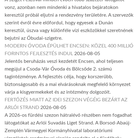
vonz, azonban nem mindenki a hivatalos bejáratokon
keresztül próbál eljutni a rendezvény területére. A szervezők
szerint évről évre előfordul, hogy egyesek a Dunán
keresztül, úszva vagy különféle vízi eszközökkel szeretnének
bejutni az Óbudai-szigetre.
MODERN ÓVODA ÉPÜLHET ENCSEN: KÖZEL 400 MILLIÓ
FORINTOS FEJLESZTÉS INDUL
2026-08-05
Jelentős beruházás veszi kezdetét Encsen, ahol teljesen
megújul a Csoda-Vár Óvoda és Bölcsőde 2. számú
tagintézménye. A fejlesztés célja, hogy korszerűbb,
biztonságosabb és a mai elvárásoknak megfelelő környezet
várja a kisgyermekeket és az intézmény dolgozóit.
FERTŐZÉS MIATT AZ IDEI SZEZON VÉGÉIG BEZÁRT AZ
ARLÓI STRAND
2026-08-05
A 2026-os fürdési szezon hátralévő részében nem fogadhat
látogatókat az Arlói Suvadás Liget Strand. A Borsod-Abaúj-
Zemplén Vármegyei Kormányhivatal laboratóriumi