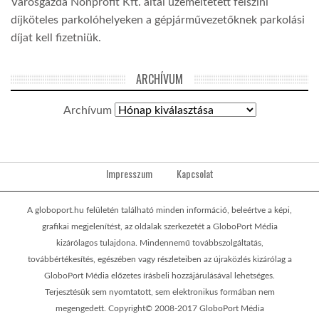
Városgazda Nonprofit Kft. által üzemeltetett felszíni
díjköteles parkolóhelyeken a gépjárművezetőknek parkolási
díjat kell fizetniük.
ARCHÍVUM
Archívum
Impresszum
Kapcsolat
A globoport.hu felületén található minden információ, beleértve a képi,
grafikai megjelenítést, az oldalak szerkezetét a GloboPort Média
kizárólagos tulajdona. Mindennemű továbbszolgáltatás,
továbbértékesítés, egészében vagy részleteiben az újraközlés kizárólag a
GloboPort Média előzetes írásbeli hozzájárulásával lehetséges.
Terjesztésük sem nyomtatott, sem elektronikus formában nem
megengedett. Copyright© 2008-2017 GloboPort Média