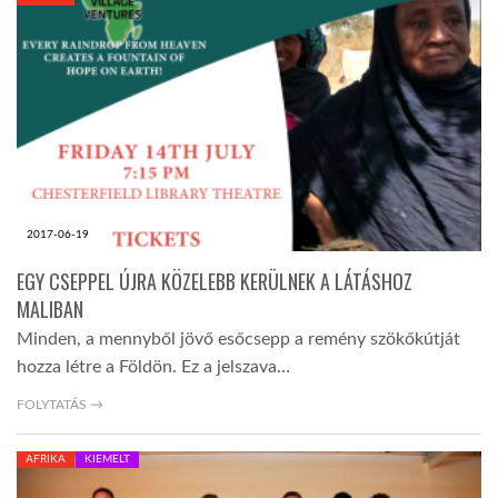
KÖZEL-KELET
AUSZTRÁLIA
A VILÁG ITTHON
2017-06-19
MÉDIA
EGY CSEPPEL ÚJRA KÖZELEBB KERÜLNEK A LÁTÁSHOZ
MALIBAN
Minden, a mennyből jövő esőcsepp a remény szökőkútját
hozza létre a Földön. Ez a jelszava…
GLOBOTV BP
FOLYTATÁS →
AFRIKA
KIEMELT
HÍR3D