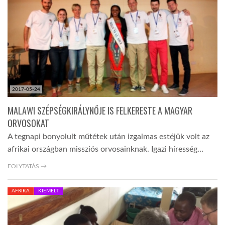
TROPICALMAGAZIN
GLOBOTV
AFRIKA TUDÁSTÁR
2017-05-24
MALAWI SZÉPSÉGKIRÁLYNŐJE IS FELKERESTE A MAGYAR
A NAP SZÉPE
ORVOSOKAT
A tegnapi bonyolult műtétek után izgalmas estéjük volt az
afrikai országban missziós orvosainknak. Igazi híresség…
LINKTR.EE
FOLYTATÁS →
GLOBOZSARU
AFRIKA
KIEMELT
DOBRAVERO.HU