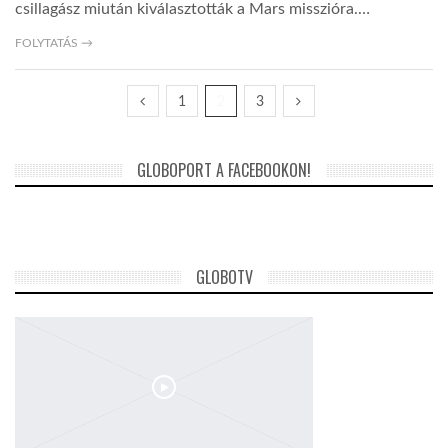
csillagász miután kiválasztották a Mars misszióra.…
FOLYTATÁS →
1
2
3
GLOBOPORT A FACEBOOKON!
GLOBOTV