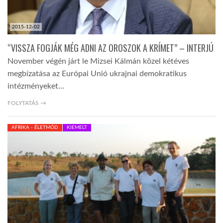
2015-12-02
“VISSZA FOGJÁK MÉG ADNI AZ OROSZOK A KRÍMET” – INTERJÚ
November végén járt le Mizsei Kálmán közel kétéves
megbízatása az Európai Unió ukrajnai demokratikus
intézményeket…
FOLYTATÁS →
AFRIKA - ÉLETMÓD
KIEMELT