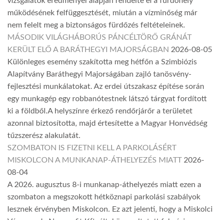
vizsgálatok eredményei alapján rendelte el a fürdőhely
működésének felfüggesztését, miután a vízminőség már
nem felelt meg a biztonságos fürdőzés feltételeinek.
MÁSODIK VILÁGHÁBORÚS PÁNCÉLTÖRŐ GRÁNÁT
KERÜLT ELŐ A BARÁTHEGYI MAJORSÁGBAN
2026-08-05
Különleges esemény szakította meg hétfőn a Szimbiózis
Alapítvány Baráthegyi Majorságában zajló tanösvény-
fejlesztési munkálatokat. Az erdei útszakasz építése során
egy munkagép egy robbanótestnek látszó tárgyat fordított
ki a földből.A helyszínre érkező rendőrjárőr a területet
azonnal biztosította, majd értesítette a Magyar Honvédség
tűzszerész alakulatát.
SZOMBATON IS FIZETNI KELL A PARKOLÁSÉRT
MISKOLCON A MUNKANAP-ÁTHELYEZÉS MIATT
2026-
08-04
A 2026. augusztus 8-i munkanap-áthelyezés miatt ezen a
szombaton a megszokott hétköznapi parkolási szabályok
lesznek érvényben Miskolcon. Ez azt jelenti, hogy a Miskolci