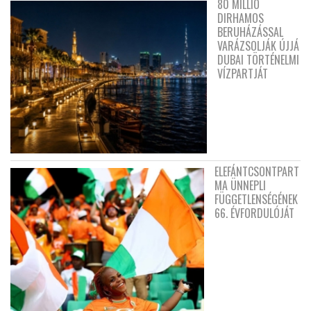
80 MILLIÓ
DIRHAMOS
BERUHÁZÁSSAL
VARÁZSOLJÁK ÚJJÁ
DUBAI TÖRTÉNELMI
VÍZPARTJÁT
ELEFÁNTCSONTPART
MA ÜNNEPLI
FÜGGETLENSÉGÉNEK
66. ÉVFORDULÓJÁT