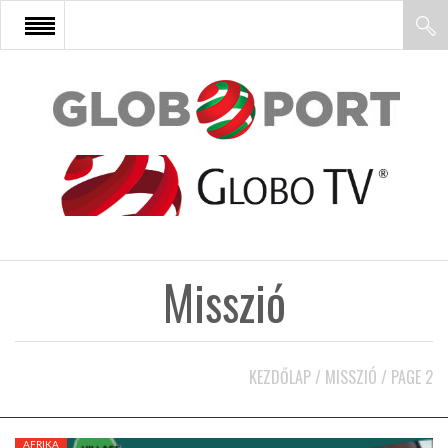
FŐOLDAL
AFRIKA
EURÓPA
Misszió
ÁZSIA
ÉSZAK-AMERIKA
KEZDŐLAP
/
MISSZIÓ
/
PAGE 2
LATIN-AMERIKA
AFRIKA