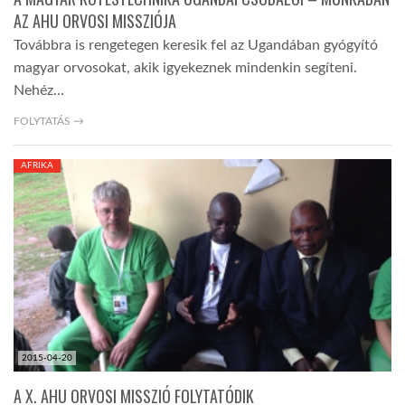
AZ AHU ORVOSI MISSZIÓJA
Továbbra is rengetegen keresik fel az Ugandában gyógyító
magyar orvosokat, akik igyekeznek mindenkin segíteni.
Nehéz…
FOLYTATÁS →
AFRIKA
2015-04-20
A X. AHU ORVOSI MISSZIÓ FOLYTATÓDIK