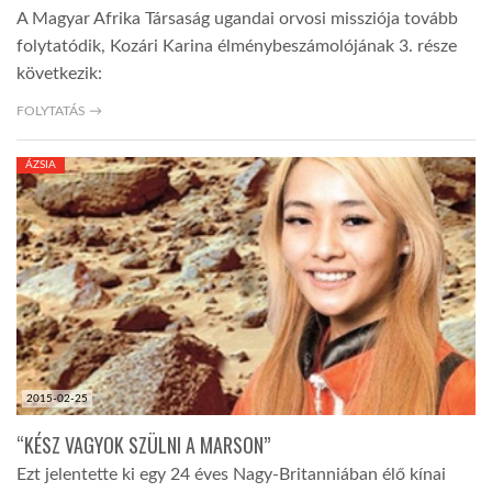
A Magyar Afrika Társaság ugandai orvosi missziója tovább
folytatódik, Kozári Karina élménybeszámolójának 3. része
következik:
FOLYTATÁS →
ÁZSIA
2015-02-25
“KÉSZ VAGYOK SZÜLNI A MARSON”
Ezt jelentette ki egy 24 éves Nagy-Britanniában élő kínai