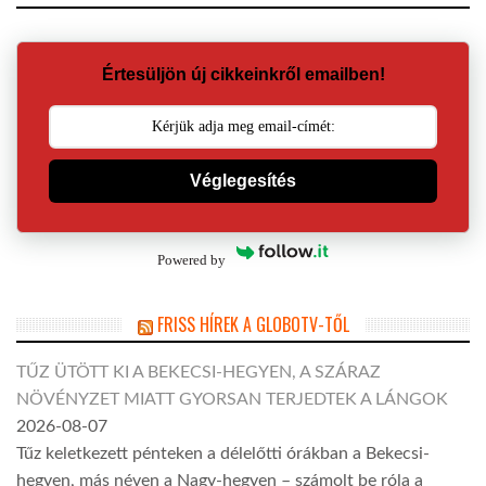
Értesüljön új cikkeinkről emailben!
Véglegesítés
Powered by
FRISS HÍREK A GLOBOTV-TŐL
TŰZ ÜTÖTT KI A BEKECSI-HEGYEN, A SZÁRAZ
NÖVÉNYZET MIATT GYORSAN TERJEDTEK A LÁNGOK
2026-08-07
Tűz keletkezett pénteken a délelőtti órákban a Bekecsi-
hegyen, más néven a Nagy-hegyen – számolt be róla a