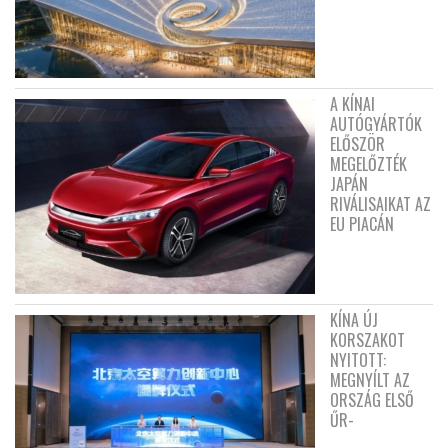
A KÍNAI
AUTÓGYÁRTÓK
ELŐSZÖR
MEGELŐZTÉK
JAPÁN
RIVÁLISAIKAT AZ
EU PIACÁN
KÍNA ÚJ
KORSZAKOT
NYITOTT:
MEGNYÍLT AZ
ORSZÁG ELSŐ
ŰR-