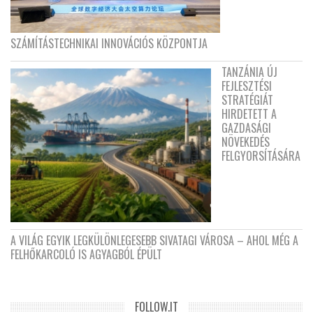
SZÁMÍTÁSTECHNIKAI INNOVÁCIÓS KÖZPONTJA
TANZÁNIA ÚJ
FEJLESZTÉSI
STRATÉGIÁT
HIRDETETT A
GAZDASÁGI
NÖVEKEDÉS
FELGYORSÍTÁSÁRA
A VILÁG EGYIK LEGKÜLÖNLEGESEBB SIVATAGI VÁROSA – AHOL MÉG A
FELHŐKARCOLÓ IS AGYAGBÓL ÉPÜLT
FOLLOW.IT