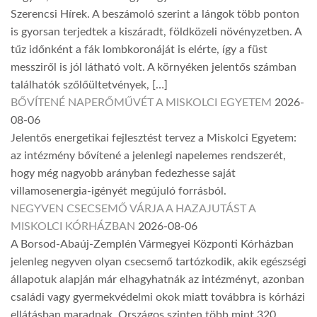
Szerencsi Hírek. A beszámoló szerint a lángok több ponton
is gyorsan terjedtek a kiszáradt, földközeli növényzetben. A
tűz időnként a fák lombkoronáját is elérte, így a füst
messziről is jól látható volt. A környéken jelentős számban
találhatók szőlőültetvények, […]
BŐVÍTENÉ NAPERŐMŰVÉT A MISKOLCI EGYETEM
2026-
08-06
Jelentős energetikai fejlesztést tervez a Miskolci Egyetem:
az intézmény bővítené a jelenlegi napelemes rendszerét,
hogy még nagyobb arányban fedezhesse saját
villamosenergia-igényét megújuló forrásból.
NEGYVEN CSECSEMŐ VÁRJA A HAZAJUTÁST A
MISKOLCI KÓRHÁZBAN
2026-08-06
A Borsod-Abaúj-Zemplén Vármegyei Központi Kórházban
jelenleg negyven olyan csecsemő tartózkodik, akik egészségi
állapotuk alapján már elhagyhatnák az intézményt, azonban
családi vagy gyermekvédelmi okok miatt továbbra is kórházi
ellátásban maradnak. Országos szinten több mint 320