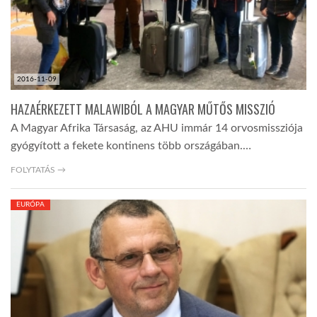
2016-11-09
HAZAÉRKEZETT MALAWIBÓL A MAGYAR MŰTŐS MISSZIÓ
A Magyar Afrika Társaság, az AHU immár 14 orvosmissziója
gyógyított a fekete kontinens több országában.…
FOLYTATÁS →
EURÓPA