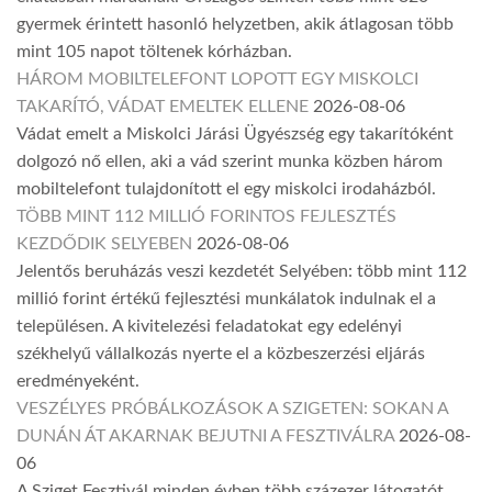
gyermek érintett hasonló helyzetben, akik átlagosan több
mint 105 napot töltenek kórházban.
HÁROM MOBILTELEFONT LOPOTT EGY MISKOLCI
TAKARÍTÓ, VÁDAT EMELTEK ELLENE
2026-08-06
Vádat emelt a Miskolci Járási Ügyészség egy takarítóként
dolgozó nő ellen, aki a vád szerint munka közben három
mobiltelefont tulajdonított el egy miskolci irodaházból.
TÖBB MINT 112 MILLIÓ FORINTOS FEJLESZTÉS
KEZDŐDIK SELYEBEN
2026-08-06
Jelentős beruházás veszi kezdetét Selyében: több mint 112
millió forint értékű fejlesztési munkálatok indulnak el a
településen. A kivitelezési feladatokat egy edelényi
székhelyű vállalkozás nyerte el a közbeszerzési eljárás
eredményeként.
VESZÉLYES PRÓBÁLKOZÁSOK A SZIGETEN: SOKAN A
DUNÁN ÁT AKARNAK BEJUTNI A FESZTIVÁLRA
2026-08-
06
A Sziget Fesztivál minden évben több százezer látogatót