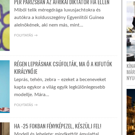
PER PÁRIZSBAN AZ AFRIKAI DIKTÁTOR FIA ELLEN
Miből telik méregdrága luxusjachtokra és
autókra a koldusszegény Egyenlítői Guinea
alelnökének, aki nem más, mint…
FOLYTATÁS →
RÉGEN LEPRÁSNAK CSÚFOLTÁK, MA Ő A KIFUTÓK
KÍN
KIRÁLYNŐJE
MÁR
NYU
Leprás, tehén, zebra – ezeket a beceneveket
kapta egykor a világ egyik legkülönlegesebb
modellje. Mára…
FOLYTATÁS →
HA -25 FOKBAN FÉNYKÉPEZEL, KÉSZÜLJ FEL!
Modell és lehelete: mindkettőt ámulattal