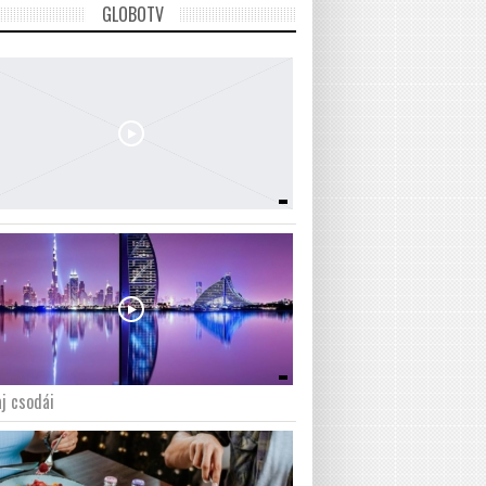
GLOBOTV
j csodái