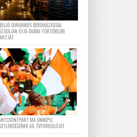
MILLIÓ DIRHAMOS BERUHÁZÁSSAL
ÁZSOLJÁK ÚJJÁ DUBAI TÖRTÉNELMI
PARTJÁT
FÁNTCSONTPART MA ÜNNEPLI
GETLENSÉGÉNEK 66. ÉVFORDULÓJÁT