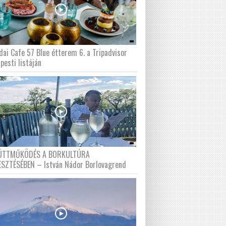
dai Cafe 57 Blue étterem 6. a Tripadvisor
pesti listáján
ÜTTMŰKÖDÉS A BORKULTÚRA
ESZTÉSÉBEN – István Nádor Borlovagrend