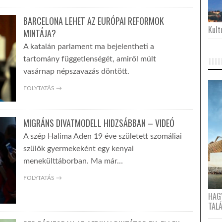
BARCELONA LEHET AZ EURÓPAI REFORMOK
Kultu
MINTÁJA?
A katalán parlament ma bejelentheti a
tartomány függetlenségét, amiről múlt
vasárnap népszavazás döntött.
FOLYTATÁS →
MIGRÁNS DIVATMODELL HIDZSÁBBAN – VIDEÓ
A szép Halima Aden 19 éve született szomáliai
szülők gyermekeként egy kenyai
menekülttáborban. Ma már…
FOLYTATÁS →
HAG
TAL