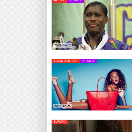
AFRIKA
KIEMELT
2017-06-19
ÉSZAK-AMERIKA
KIEMELT
2016-12-26
EURÓPA