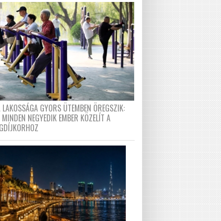
A LAKOSSÁGA GYORS ÜTEMBEN ÖREGSZIK:
 MINDEN NEGYEDIK EMBER KÖZELÍT A
GDÍJKORHOZ