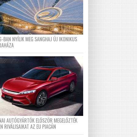
6-BAN NYÍLIK MEG SANGHAJ ÚJ IKONIKUS
RAHÁZA
ÍNAI AUTÓGYÁRTÓK ELŐSZÖR MEGELŐZTÉK
N RIVÁLISAIKAT AZ EU PIACÁN