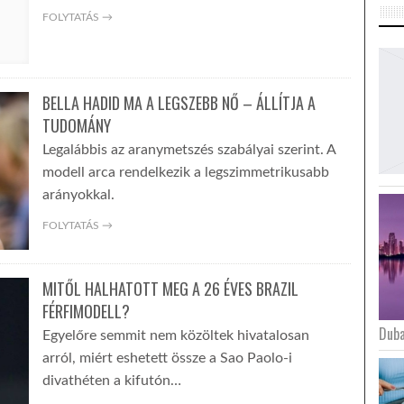
FOLYTATÁS →
BELLA HADID MA A LEGSZEBB NŐ – ÁLLÍTJA A
TUDOMÁNY
Legalábbis az aranymetszés szabályai szerint. A
modell arca rendelkezik a legszimmetrikusabb
arányokkal.
FOLYTATÁS →
MITŐL HALHATOTT MEG A 26 ÉVES BRAZIL
FÉRFIMODELL?
Duba
Egyelőre semmit nem közöltek hivatalosan
arról, miért eshetett össze a Sao Paolo-i
divathéten a kifutón…