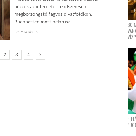
nézzük az internetet rendszeresen
megborzongató fagyos divatfotókon.
Budapesten most belarusz…
80 
VAR
FOLYTATÁS →
VÍZ
2
3
4
ELE
FÜG