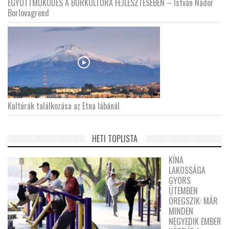
EGYÜTTMŰKÖDÉS A BORKULTÚRA FEJLESZTÉSÉBEN – István Nádor
Borlovagrend
Kultúrák találkozása az Etna lábánál
HETI TOPLISTA
KÍNA
LAKOSSÁGA
GYORS
ÜTEMBEN
ÖREGSZIK: MÁR
MINDEN
NEGYEDIK EMBER