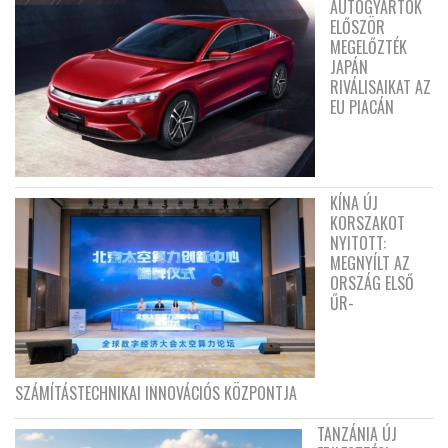
AUTÓGYÁRTÓK
ELŐSZÖR
MEGELŐZTÉK
JAPÁN
RIVÁLISAIKAT AZ
EU PIACÁN
KÍNA ÚJ
KORSZAKOT
NYITOTT:
MEGNYÍLT AZ
ORSZÁG ELSŐ
ŰR-
SZÁMÍTÁSTECHNIKAI INNOVÁCIÓS KÖZPONTJA
TANZÁNIA ÚJ