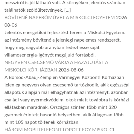
messziről is jól látható volt. A környéken jelentős számban
találhatók szőlőültetvények, […]
BŐVÍTENÉ NAPERŐMŰVÉT A MISKOLCI EGYETEM
2026-
08-06
Jelentős energetikai fejlesztést tervez a Miskolci Egyetem:
az intézmény bővítené a jelenlegi napelemes rendszerét,
hogy még nagyobb arányban fedezhesse saját
villamosenergia-igényét megújuló forrásból.
NEGYVEN CSECSEMŐ VÁRJA A HAZAJUTÁST A
MISKOLCI KÓRHÁZBAN
2026-08-06
A Borsod-Abaúj-Zemplén Vármegyei Központi Kórházban
jelenleg negyven olyan csecsemő tartózkodik, akik egészségi
állapotuk alapján már elhagyhatnák az intézményt, azonban
családi vagy gyermekvédelmi okok miatt továbbra is kórházi
ellátásban maradnak. Országos szinten több mint 320
gyermek érintett hasonló helyzetben, akik átlagosan több
mint 105 napot töltenek kórházban.
HÁROM MOBILTELEFONT LOPOTT EGY MISKOLCI