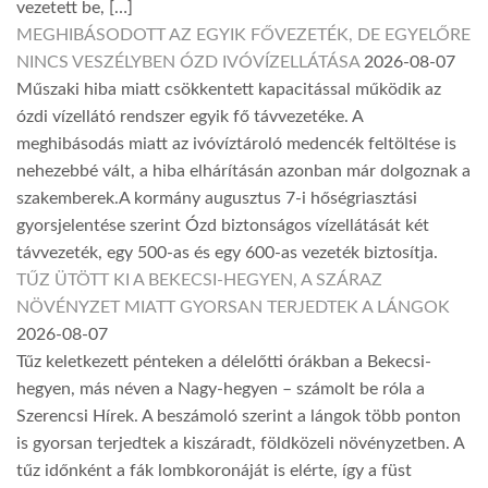
vezetett be, […]
MEGHIBÁSODOTT AZ EGYIK FŐVEZETÉK, DE EGYELŐRE
NINCS VESZÉLYBEN ÓZD IVÓVÍZELLÁTÁSA
2026-08-07
Műszaki hiba miatt csökkentett kapacitással működik az
ózdi vízellátó rendszer egyik fő távvezetéke. A
meghibásodás miatt az ivóvíztároló medencék feltöltése is
nehezebbé vált, a hiba elhárításán azonban már dolgoznak a
szakemberek.A kormány augusztus 7-i hőségriasztási
gyorsjelentése szerint Ózd biztonságos vízellátását két
távvezeték, egy 500-as és egy 600-as vezeték biztosítja.
TŰZ ÜTÖTT KI A BEKECSI-HEGYEN, A SZÁRAZ
NÖVÉNYZET MIATT GYORSAN TERJEDTEK A LÁNGOK
2026-08-07
Tűz keletkezett pénteken a délelőtti órákban a Bekecsi-
hegyen, más néven a Nagy-hegyen – számolt be róla a
Szerencsi Hírek. A beszámoló szerint a lángok több ponton
is gyorsan terjedtek a kiszáradt, földközeli növényzetben. A
tűz időnként a fák lombkoronáját is elérte, így a füst