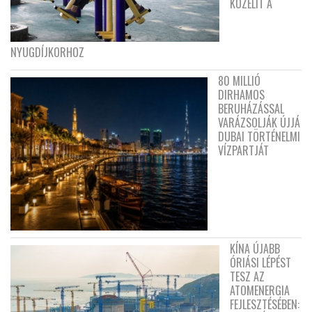
KÖZELÍT A
NYUGDÍJKORHOZ
80 MILLIÓ
DIRHAMOS
BERUHÁZÁSSAL
VARÁZSOLJÁK ÚJJÁ
DUBAI TÖRTÉNELMI
VÍZPARTJÁT
KÍNA ÚJABB
ÓRIÁSI LÉPÉST
TESZ AZ
ATOMENERGIA
FEJLESZTÉSÉBEN: