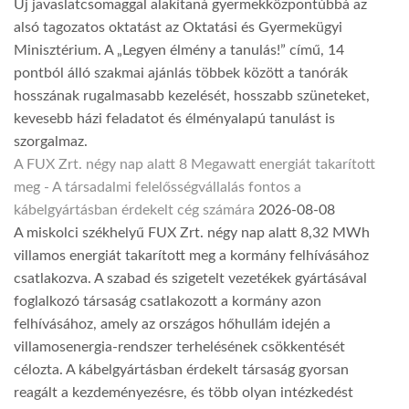
Új javaslatcsomaggal alakítaná gyermekközpontúbbá az
alsó tagozatos oktatást az Oktatási és Gyermekügyi
Minisztérium. A „Legyen élmény a tanulás!” című, 14
pontból álló szakmai ajánlás többek között a tanórák
hosszának rugalmasabb kezelését, hosszabb szüneteket,
kevesebb házi feladatot és élményalapú tanulást is
szorgalmaz.
A FUX Zrt. négy nap alatt 8 Megawatt energiát takarított
meg - A társadalmi felelősségvállalás fontos a
kábelgyártásban érdekelt cég számára
2026-08-08
A miskolci székhelyű FUX Zrt. négy nap alatt 8,32 MWh
villamos energiát takarított meg a kormány felhívásához
csatlakozva. A szabad és szigetelt vezetékek gyártásával
foglalkozó társaság csatlakozott a kormány azon
felhívásához, amely az országos hőhullám idején a
villamosenergia-rendszer terhelésének csökkentését
célozta. A kábelgyártásban érdekelt társaság gyorsan
reagált a kezdeményezésre, és több olyan intézkedést