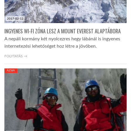
2017-02-12
INGYENES WI-FI ZÓNA LESZ A MOUNT EVEREST ALAPTÁBORA
A nepáli kormány két nyolcezres hegy lábánál is ingyenes
internetezési lehetőséget hoz létre a jövőben.
FOLYTATÁS →
ÁZSIA