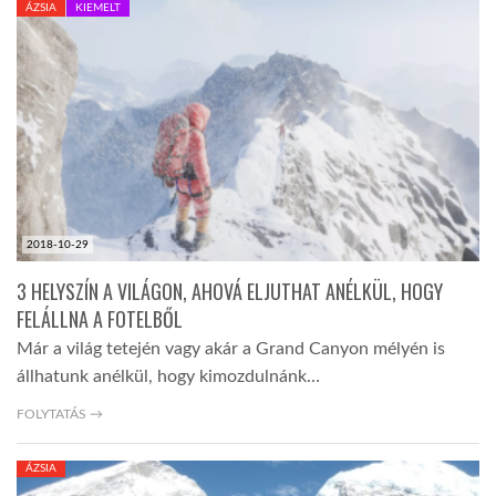
ÁZSIA
KIEMELT
TROPICALMAGAZIN
GLOBOTV
AFRIKA TUDÁSTÁR
2018-10-29
A NAP SZÉPE
3 HELYSZÍN A VILÁGON, AHOVÁ ELJUTHAT ANÉLKÜL, HOGY
FELÁLLNA A FOTELBŐL
LINKTR.EE
Már a világ tetején vagy akár a Grand Canyon mélyén is
állhatunk anélkül, hogy kimozdulnánk…
GLOBOZSARU
FOLYTATÁS →
ÁZSIA
DOBRAVERO.HU