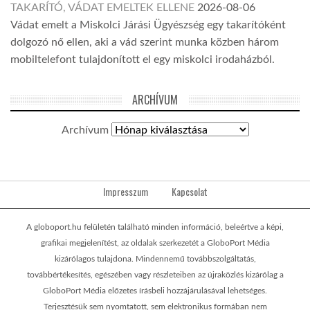
TAKARÍTÓ, VÁDAT EMELTEK ELLENE
2026-08-06
Vádat emelt a Miskolci Járási Ügyészség egy takarítóként
dolgozó nő ellen, aki a vád szerint munka közben három
mobiltelefont tulajdonított el egy miskolci irodaházból.
ARCHÍVUM
Archívum
Impresszum
Kapcsolat
A globoport.hu felületén található minden információ, beleértve a képi,
grafikai megjelenítést, az oldalak szerkezetét a GloboPort Média
kizárólagos tulajdona. Mindennemű továbbszolgáltatás,
továbbértékesítés, egészében vagy részleteiben az újraközlés kizárólag a
GloboPort Média előzetes írásbeli hozzájárulásával lehetséges.
Terjesztésük sem nyomtatott, sem elektronikus formában nem