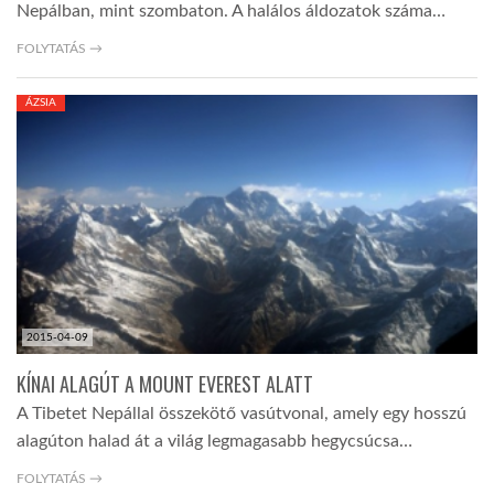
Nepálban, mint szombaton. A halálos áldozatok száma…
FOLYTATÁS →
ÁZSIA
2015-04-09
KÍNAI ALAGÚT A MOUNT EVEREST ALATT
A Tibetet Nepállal összekötő vasútvonal, amely egy hosszú
alagúton halad át a világ legmagasabb hegycsúcsa…
FOLYTATÁS →