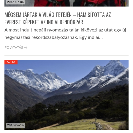
2016-07-06
MÉGSEM JÁRTAK A VILÁG TETEJÉN – HAMISÍTOTTA AZ
EVEREST KÉPEKET AZ INDIAI RENDŐRPÁR
A most indult nepáli nyomozás talán kikövezi az utat egy új
hegymászási rekordszabályozásnak. Egy indiai…
FOLYTATÁS →
ÁZSIA
2015-06-16