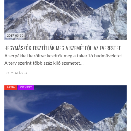
2017-03-30
HEGYMÁSZÓK TISZTÍTJÁK MEG A SZEMÉTTŐL AZ EVERESTET
A serpákkal karöltve kezdték meg a takarító hadműveletet.
A terv szerint több száz kiló szemetet…
FOLYTATÁS →
ÁZSIA
KIEMELT