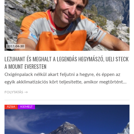
2017-04-30
LEZUHANT ÉS MEGHALT A LEGENDÁS HEGYMÁSZÓ, UELI STECK
A MOUNT EVERESTEN
Oxigénpalack nélkül akart feljutni a hegyre, és éppen az
egyik akklimatizációs kört teljesítette, amikor megtörtént…
FOLYTATÁS →
ÁZSIA
KIEMELT