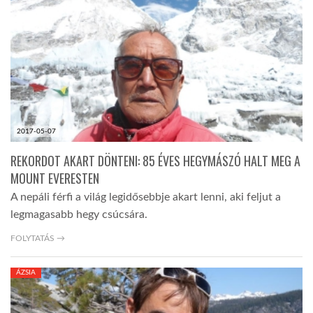
LATIMO.HU
GLOBOBOOK
2017-05-07
REKORDOT AKART DÖNTENI: 85 ÉVES HEGYMÁSZÓ HALT MEG A
MOUNT EVERESTEN
A nepáli férfi a világ legidősebbje akart lenni, aki feljut a
legmagasabb hegy csúcsára.
FOLYTATÁS →
ÁZSIA