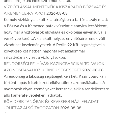
uniós projektek előkészítő munkálatai.
VÍZPÓTLÁSSAL MENTENÉK A KISZÁRADÓ BÓZSVÁT ÉS
A KEMENCE-PATAKOT
2026-08-08
Komoly vízhiány alakult ki a térségben a tartós aszály miatt:
a Bózsva és a Kemence-patak vízszintje annyira lecsökkent,
hogy már a vízfolyások élővilága és ökológiai egyensúlya is
veszélybe került.A kialakult helyzet enyhítésére rendkívüli
vízpótlást kezdeményeztek. A Perlit-92 Kft. segítségével a
következő két hétben naponta két alkalommal
szivattyúznak vizet a vízfolyásokba.
RENDŐRSÉGI FELHÍVÁS: KAZINCBARCIKAI TOLVAJOK
AZONOSÍTÁSÁHOZ KÉRNEK SEGÍTSÉGET
2026-08-08
A rendőrség a lakosság segítségét kéri két, Kazincbarcikán
történt lopás feltételezett elkövetőinek azonosításában. A
nyomozók olyan személyeket keresnek, akik a rendelkezésre
álló kamerafelvételeken láthatók.
RÖVIDEBB TANÓRÁK ÉS KEVESEBB HÁZI FELADAT
JÖHET AZ ALSÓ TAGOZATON
2026-08-08