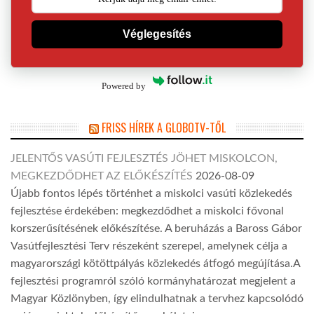
Véglegesítés
Powered by
FRISS HÍREK A GLOBOTV-TŐL
JELENTŐS VASÚTI FEJLESZTÉS JÖHET MISKOLCON,
MEGKEZDŐDHET AZ ELŐKÉSZÍTÉS
2026-08-09
Újabb fontos lépés történhet a miskolci vasúti közlekedés
fejlesztése érdekében: megkezdődhet a miskolci fővonal
korszerűsítésének előkészítése. A beruházás a Baross Gábor
Vasútfejlesztési Terv részeként szerepel, amelynek célja a
magyarországi kötöttpályás közlekedés átfogó megújítása.A
fejlesztési programról szóló kormányhatározat megjelent a
Magyar Közlönyben, így elindulhatnak a tervhez kapcsolódó