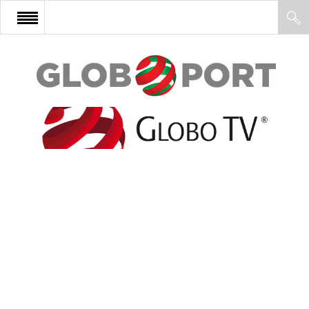
FŐOLDAL
AFRIKA
EURÓPA
ÁZSIA
ÉSZAK-AMERIKA
LATIN-AMERIKA