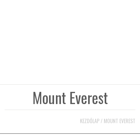
KÖZEL-KELET
AUSZTRÁLIA
A VILÁG ITTHON
MÉDIA
Mount Everest
GLOBOTV BP
KEZDŐLAP
/
MOUNT EVEREST
HÍR3D