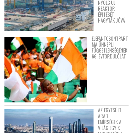
NYOLC ÚJ
REAKTOR
ÉPÍTÉSÉT
HAGYTÁK JÓVÁ
ELEFÁNTCSONTPART
MA ÜNNEPLI
FÜGGETLENSÉGÉNEK
66. ÉVFORDULÓJÁT
AZ EGYESÜLT
ARAB
EMÍRSÉGEK A
VILÁG EGYIK