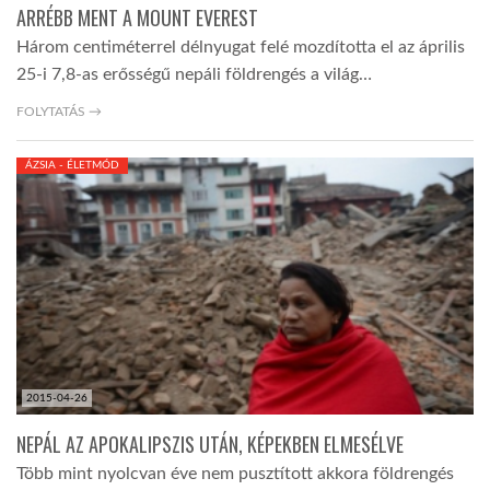
ARRÉBB MENT A MOUNT EVEREST
Három centiméterrel délnyugat felé mozdította el az április
25-i 7,8-as erősségű nepáli földrengés a világ…
FOLYTATÁS →
ÁZSIA - ÉLETMÓD
2015-04-26
NEPÁL AZ APOKALIPSZIS UTÁN, KÉPEKBEN ELMESÉLVE
Több mint nyolcvan éve nem pusztított akkora földrengés