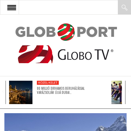
FŐOLDAL
AFRIKA
EURÓPA
KÖZEL-KELET
ÁZSIA
80 MILLIÓ DIRHAMOS BERUHÁZÁSSAL
VARÁZSOLJÁK ÚJJÁ DUBAI…
ÉSZAK-AMERIKA
LATIN-AMERIKA