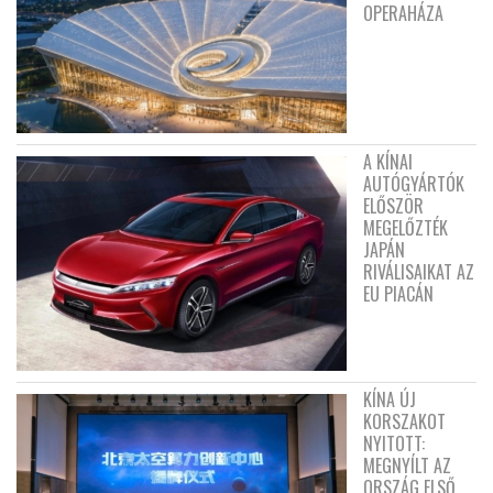
OPERAHÁZA
A KÍNAI
AUTÓGYÁRTÓK
ELŐSZÖR
MEGELŐZTÉK
JAPÁN
RIVÁLISAIKAT AZ
EU PIACÁN
KÍNA ÚJ
KORSZAKOT
NYITOTT:
MEGNYÍLT AZ
ORSZÁG ELSŐ