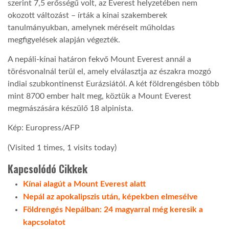
szerint 7,5 erősségű volt, az Everest helyzetében nem
okozott változást – írták a kínai szakemberek
LATIMO.HU
tanulmányukban, amelynek méréseit műholdas
megfigyelések alapján végezték.
GLOBOBOOK
A nepáli-kínai határon fekvő Mount Everest annál a
törésvonalnál terül el, amely elválasztja az északra mozgó
indiai szubkontinenst Eurázsiától. A két földrengésben több
mint 8700 ember halt meg, köztük a Mount Everest
megmászására készülő 18 alpinista.
Kép: Europress/AFP
(Visited 1 times, 1 visits today)
Kapcsolódó Cikkek
Kínai alagút a Mount Everest alatt
Nepál az apokalipszis után, képekben elmesélve
Földrengés Nepálban: 24 magyarral még keresik a
kapcsolatot