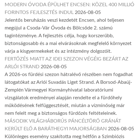
MODERN ÓVODA ÉPÜLHET ENCSEN: KÖZEL 400 MILLIÓ
FORINTOS FEJLESZTÉS INDUL
2026-08-05
Jelentős beruházás veszi kezdetét Encsen, ahol teljesen
megújul a Csoda-Vár Óvoda és Bölcsőde 2. számú
tagintézménye. A fejlesztés célja, hogy korszerűbb,
biztonságosabb és a mai elvárásoknak megfelelő környezet
várja a kisgyermekeket és az intézmény dolgozóit.
FERTŐZÉS MIATT AZ IDEI SZEZON VÉGÉIG BEZÁRT AZ
ARLÓI STRAND
2026-08-05
A 2026-os fürdési szezon hátralévő részében nem fogadhat
látogatókat az Arlói Suvadás Liget Strand. A Borsod-Abaúj-
Zemplén Vármegyei Kormányhivatal laboratóriumi
vizsgálatok eredményei alapján rendelte el a fürdőhely
működésének felfüggesztését, miután a vízminőség már
nem felelt meg a biztonságos fürdőzés feltételeinek.
MÁSODIK VILÁGHÁBORÚS PÁNCÉLTÖRŐ GRÁNÁT
KERÜLT ELŐ A BARÁTHEGYI MAJORSÁGBAN
2026-08-05
Különleges esemény szakította meg hétfőn a Szimbiózis