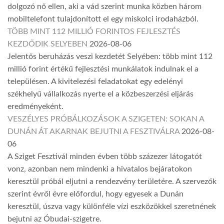
dolgozó nő ellen, aki a vád szerint munka közben három
mobiltelefont tulajdonított el egy miskolci irodaházból.
TÖBB MINT 112 MILLIÓ FORINTOS FEJLESZTÉS
KEZDŐDIK SELYEBEN
2026-08-06
Jelentős beruházás veszi kezdetét Selyében: több mint 112
millió forint értékű fejlesztési munkálatok indulnak el a
településen. A kivitelezési feladatokat egy edelényi
székhelyű vállalkozás nyerte el a közbeszerzési eljárás
eredményeként.
VESZÉLYES PRÓBÁLKOZÁSOK A SZIGETEN: SOKAN A
DUNÁN ÁT AKARNAK BEJUTNI A FESZTIVÁLRA
2026-08-
06
A Sziget Fesztivál minden évben több százezer látogatót
vonz, azonban nem mindenki a hivatalos bejáratokon
keresztül próbál eljutni a rendezvény területére. A szervezők
szerint évről évre előfordul, hogy egyesek a Dunán
keresztül, úszva vagy különféle vízi eszközökkel szeretnének
bejutni az Óbudai-szigetre.