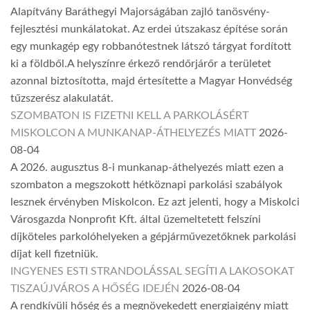
Alapítvány Baráthegyi Majorságában zajló tanösvény-
fejlesztési munkálatokat. Az erdei útszakasz építése során
egy munkagép egy robbanótestnek látszó tárgyat fordított
ki a földből.A helyszínre érkező rendőrjárőr a területet
azonnal biztosította, majd értesítette a Magyar Honvédség
tűzszerész alakulatát.
SZOMBATON IS FIZETNI KELL A PARKOLÁSÉRT
MISKOLCON A MUNKANAP-ÁTHELYEZÉS MIATT
2026-
08-04
A 2026. augusztus 8-i munkanap-áthelyezés miatt ezen a
szombaton a megszokott hétköznapi parkolási szabályok
lesznek érvényben Miskolcon. Ez azt jelenti, hogy a Miskolci
Városgazda Nonprofit Kft. által üzemeltetett felszíni
díjköteles parkolóhelyeken a gépjárművezetőknek parkolási
díjat kell fizetniük.
INGYENES ESTI STRANDOLÁSSAL SEGÍTI A LAKOSOKAT
TISZAÚJVÁROS A HŐSÉG IDEJÉN
2026-08-04
A rendkívüli hőség és a megnövekedett energiaigény miatt