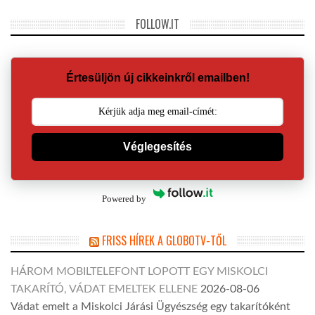
FOLLOW.IT
Értesüljön új cikkeinkről emailben!
Véglegesítés
Powered by
FRISS HÍREK A GLOBOTV-TŐL
HÁROM MOBILTELEFONT LOPOTT EGY MISKOLCI
TAKARÍTÓ, VÁDAT EMELTEK ELLENE
2026-08-06
Vádat emelt a Miskolci Járási Ügyészség egy takarítóként