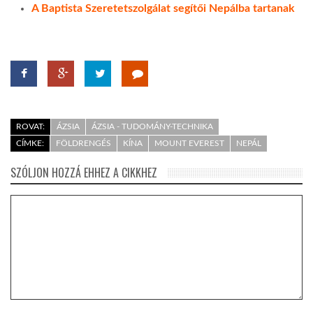
A Baptista Szeretetszolgálat segítői Nepálba tartanak
ROVAT:
ÁZSIA
ÁZSIA - TUDOMÁNY-TECHNIKA
CÍMKE:
FÖLDRENGÉS
KÍNA
MOUNT EVEREST
NEPÁL
SZÓLJON HOZZÁ EHHEZ A CIKKHEZ