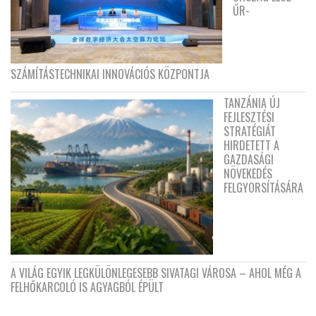
ŰR-
SZÁMÍTÁSTECHNIKAI INNOVÁCIÓS KÖZPONTJA
TANZÁNIA ÚJ
FEJLESZTÉSI
STRATÉGIÁT
HIRDETETT A
GAZDASÁGI
NÖVEKEDÉS
FELGYORSÍTÁSÁRA
A VILÁG EGYIK LEGKÜLÖNLEGESEBB SIVATAGI VÁROSA – AHOL MÉG A
FELHŐKARCOLÓ IS AGYAGBÓL ÉPÜLT