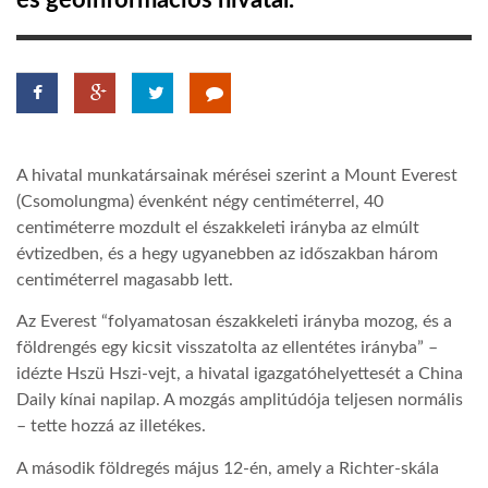
és geoinformációs hivatal.
TROPICALMAGAZIN
GLOBOTV
A hivatal munkatársainak mérései szerint a Mount Everest
AFRIKA TUDÁSTÁR
(Csomolungma) évenként négy centiméterrel, 40
centiméterre mozdult el északkeleti irányba az elmúlt
évtizedben, és a hegy ugyanebben az időszakban három
A NAP SZÉPE
centiméterrel magasabb lett.
Az Everest “folyamatosan északkeleti irányba mozog, és a
LINKTR.EE
földrengés egy kicsit visszatolta az ellentétes irányba” –
idézte Hszü Hszi-vejt, a hivatal igazgatóhelyettesét a China
GLOBOZSARU
Daily kínai napilap. A mozgás amplitúdója teljesen normális
– tette hozzá az illetékes.
DOBRAVERO.HU
A második földregés május 12-én, amely a Richter-skála