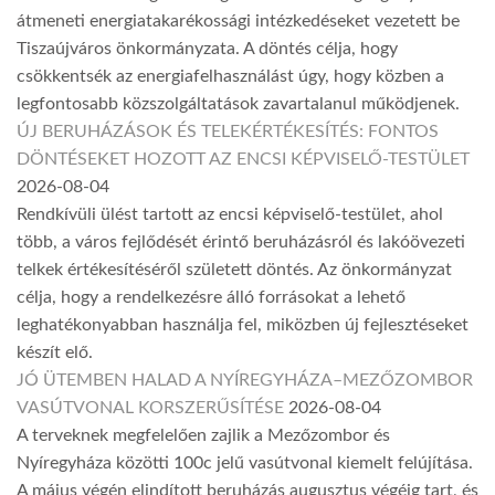
átmeneti energiatakarékossági intézkedéseket vezetett be
Tiszaújváros önkormányzata. A döntés célja, hogy
csökkentsék az energiafelhasználást úgy, hogy közben a
legfontosabb közszolgáltatások zavartalanul működjenek.
ÚJ BERUHÁZÁSOK ÉS TELEKÉRTÉKESÍTÉS: FONTOS
DÖNTÉSEKET HOZOTT AZ ENCSI KÉPVISELŐ-TESTÜLET
2026-08-04
Rendkívüli ülést tartott az encsi képviselő-testület, ahol
több, a város fejlődését érintő beruházásról és lakóövezeti
telkek értékesítéséről született döntés. Az önkormányzat
célja, hogy a rendelkezésre álló forrásokat a lehető
leghatékonyabban használja fel, miközben új fejlesztéseket
készít elő.
JÓ ÜTEMBEN HALAD A NYÍREGYHÁZA–MEZŐZOMBOR
VASÚTVONAL KORSZERŰSÍTÉSE
2026-08-04
A terveknek megfelelően zajlik a Mezőzombor és
Nyíregyháza közötti 100c jelű vasútvonal kiemelt felújítása.
A május végén elindított beruházás augusztus végéig tart, és