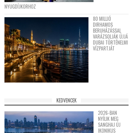
NYUGDÍJKORHOZ
80 MILLIÓ
DIRHAMOS
BERUHÁZÁSSAL
VARÁZSOLJÁK ÚJJÁ
DUBAI TÖRTÉNELMI
VÍZPARTJÁT
KEDVENCEK
2026-BAN
NYÍLIK MEG
SANGHAJ ÚJ
IKONIKUS