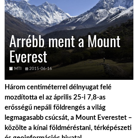
KÖZEL-KELET
Arrébb ment a Mount
AUSZTRÁLIA
Everest
A VILÁG ITTHON
MTI
2015-06-16
MÉDIA
Három centiméterrel délnyugat felé
mozdította el az április 25-i 7,8-as
erősségű nepáli földrengés a világ
GLOBOTV BP
legmagasabb csúcsát, a Mount Everestet –
közölte a kínai földméréstani, térképészeti
HÍR3D