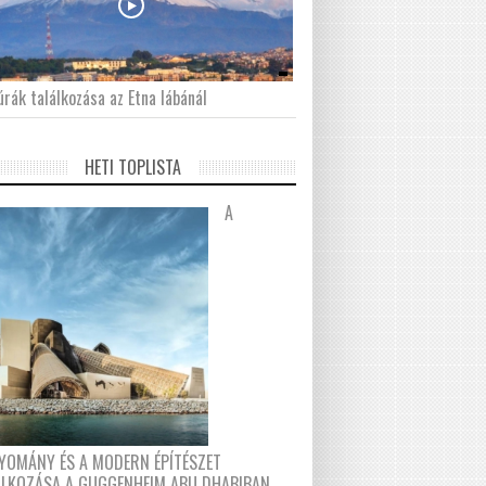
́rák találkozása az Etna lábánál
HETI TOPLISTA
A
YOMÁNY ÉS A MODERN ÉPÍTÉSZET
ÁLKOZÁSA A GUGGENHEIM ABU DHABIBAN