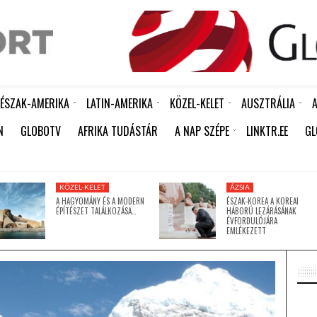
ÉSZAK-AMERIKA
LATIN-AMERIKA
KÖZEL-KELET
AUSZTRÁLIA
A
 ÖREGSZIK: MÁR MINDEN NEGYEDIK EMBER KÖZELÍT A NYUGDÍJKORHOZ
KÍNA ÚJABB HUMANITÁRIUS SEGÉLYT KÜLDÖTT KUBÁNAK: 15 EZER TONNA RIZS ÉRKEZETT HAVANNÁBA
DUNDUN – A JORUBA NÉP „BESZÉLŐ DOBJA”, AMELY KÉPES MEGSZÓLALTATNI A NYELVET
FERENC PÁPA MEGHALT – ÍRJA A REUTERS A VATIKÁNRA HIVATKOZVA
SOME PEOPLE SHOULD NEVER HAVE BEEN BORN
ÉSZAK-KOREA A KOREAI HÁBORÚ LEZÁRÁSÁNAK ÉVFORDULÓJÁRA EMLÉKEZETT
FÉL ÉVSZÁZAD UTÁN LECSERÉLIK A VONALKÓDOKAT -MEGÉRKEZNEK AZ ÚJ GENERÁCIÓS QR-KÓDOK A FEKETE-FEHÉR „CSÍKOS” VONALKÓDOK HELYETT
RICHTER AFRIKÁBAN IS A RÁSZORULÓ NŐK TÁMOGATÁSÁN DOLGOZIK
A HAGYOMÁNY ÉS A MODERN ÉPÍTÉSZET TALÁLKOZÁSA A GUGGENHEIM ABU DHABIBAN
BILLEN A FÖLD, JÖN A JÉGKORSZAK – VAGY MÉGSEM
BILLEN A FÖLD, JÖN A JÉGKORSZAK – VAGY MÉGSEM
ZHANG XUE NEVE 2026 TAVASZÁN VÁLT A ZXMOTO ALAPÍTÓJA JELENTŐS ADOMÁNNYAL SEGÍTI A KÍNAI ÁRVÍZKÁROSU
BILLEN A FÖLD, JÖN A JÉGKO
ÚJ MECSETTEL G
N
GLOBOTV
AFRIKA TUDÁSTÁR
A NAP SZÉPE
LINKTR.EE
GL
ÍGY TANÍTJA MEG A GYERMEKEIT A TUDATOS SZÁJÁPOLÁSRA KULCSÁR EDINA
KÖZEL-KELET
ÁZSIA
A HAGYOMÁNY ÉS A MODERN
ÉSZAK-KOREA A KOREAI
ÉPÍTÉSZET TALÁLKOZÁSA…
HÁBORÚ LEZÁRÁSÁNAK
ÉVFORDULÓJÁRA
EMLÉKEZETT