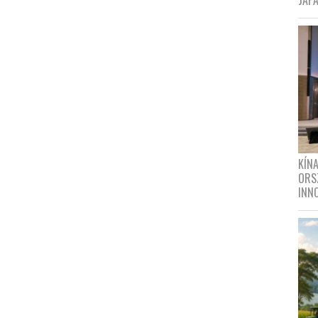
JAPÁ
KÍN
ORS
INN