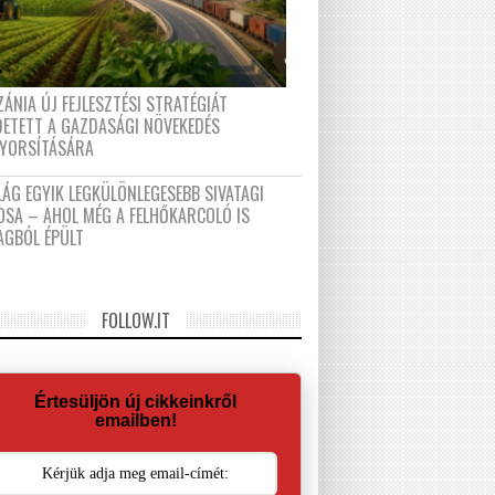
ÁNIA ÚJ FEJLESZTÉSI STRATÉGIÁT
DETETT A GAZDASÁGI NÖVEKEDÉS
GYORSÍTÁSÁRA
LÁG EGYIK LEGKÜLÖNLEGESEBB SIVATAGI
OSA – AHOL MÉG A FELHŐKARCOLÓ IS
AGBÓL ÉPÜLT
FOLLOW.IT
Értesüljön új cikkeinkről
emailben!