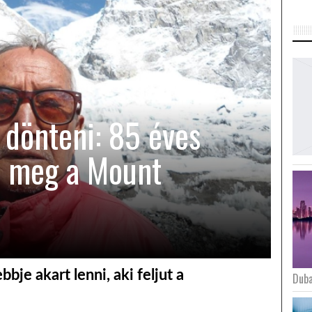
 dönteni: 85 éves
t meg a Mount
bbje akart lenni, aki feljut a
Duba