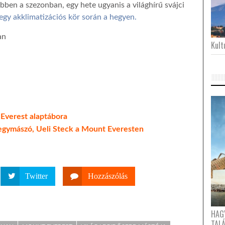
bben a szezonban, egy hete ugyanis a világhírű svájci
 egy akklimatizációs kör során a hegyen.
an
Kultu
 Everest alaptábora
egymászó, Ueli Steck a Mount Everesten
Twitter
Hozzászólás
HAG
TAL