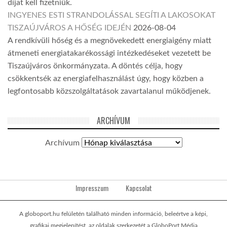
díjat kell fizetniük.
INGYENES ESTI STRANDOLÁSSAL SEGÍTI A LAKOSOKAT
TISZAÚJVÁROS A HŐSÉG IDEJÉN
2026-08-04
A rendkívüli hőség és a megnövekedett energiaigény miatt
átmeneti energiatakarékossági intézkedéseket vezetett be
Tiszaújváros önkormányzata. A döntés célja, hogy
csökkentsék az energiafelhasználást úgy, hogy közben a
legfontosabb közszolgáltatások zavartalanul működjenek.
ARCHÍVUM
Archívum
Impresszum
Kapcsolat
A globoport.hu felületén található minden információ, beleértve a képi,
grafikai megjelenítést, az oldalak szerkezetét a GloboPort Média