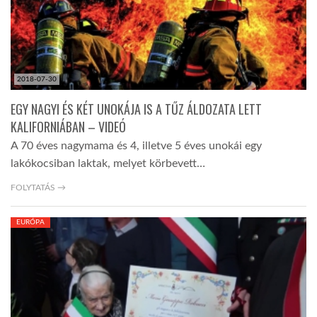
2018-07-30
EGY NAGYI ÉS KÉT UNOKÁJA IS A TŰZ ÁLDOZATA LETT
KALIFORNIÁBAN – VIDEÓ
A 70 éves nagymama és 4, illetve 5 éves unokái egy
lakókocsiban laktak, melyet körbevett…
FOLYTATÁS →
EURÓPA