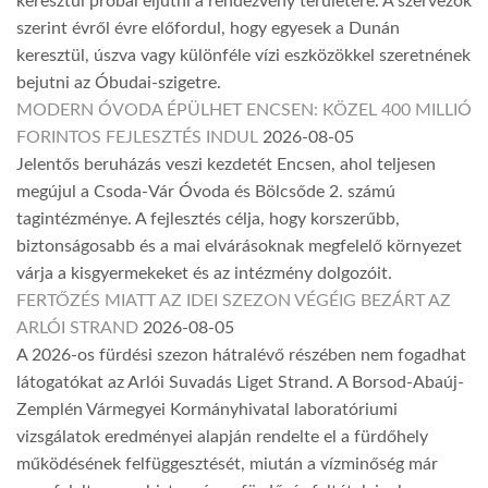
keresztül próbál eljutni a rendezvény területére. A szervezők
szerint évről évre előfordul, hogy egyesek a Dunán
keresztül, úszva vagy különféle vízi eszközökkel szeretnének
bejutni az Óbudai-szigetre.
MODERN ÓVODA ÉPÜLHET ENCSEN: KÖZEL 400 MILLIÓ
FORINTOS FEJLESZTÉS INDUL
2026-08-05
Jelentős beruházás veszi kezdetét Encsen, ahol teljesen
megújul a Csoda-Vár Óvoda és Bölcsőde 2. számú
tagintézménye. A fejlesztés célja, hogy korszerűbb,
biztonságosabb és a mai elvárásoknak megfelelő környezet
várja a kisgyermekeket és az intézmény dolgozóit.
FERTŐZÉS MIATT AZ IDEI SZEZON VÉGÉIG BEZÁRT AZ
ARLÓI STRAND
2026-08-05
A 2026-os fürdési szezon hátralévő részében nem fogadhat
látogatókat az Arlói Suvadás Liget Strand. A Borsod-Abaúj-
Zemplén Vármegyei Kormányhivatal laboratóriumi
vizsgálatok eredményei alapján rendelte el a fürdőhely
működésének felfüggesztését, miután a vízminőség már