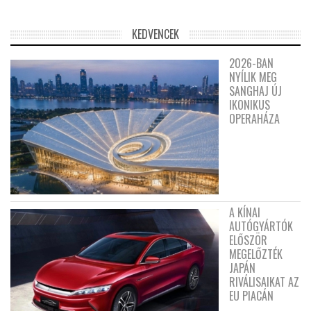
KEDVENCEK
2026-BAN
NYÍLIK MEG
SANGHAJ ÚJ
IKONIKUS
OPERAHÁZA
A KÍNAI
AUTÓGYÁRTÓK
ELŐSZÖR
MEGELŐZTÉK
JAPÁN
RIVÁLISAIKAT AZ
EU PIACÁN