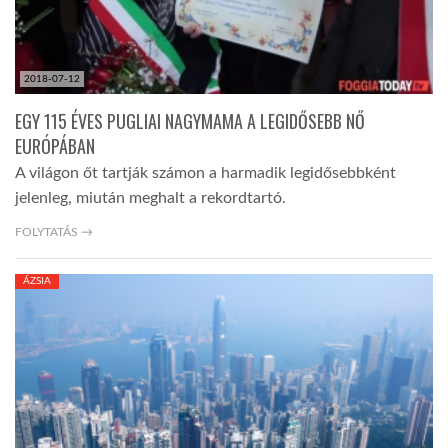
2018-07-12
EGY 115 ÉVES PUGLIAI NAGYMAMA A LEGIDŐSEBB NŐ
EURÓPÁBAN
A világon őt tartják számon a harmadik legidősebbként
jelenleg, miután meghalt a rekordtartó.
FOLYTATÁS →
ÁZSIA