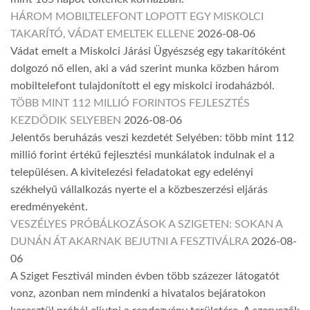
HÁROM MOBILTELEFONT LOPOTT EGY MISKOLCI
TAKARÍTÓ, VÁDAT EMELTEK ELLENE
2026-08-06
Vádat emelt a Miskolci Járási Ügyészség egy takarítóként
dolgozó nő ellen, aki a vád szerint munka közben három
mobiltelefont tulajdonított el egy miskolci irodaházból.
TÖBB MINT 112 MILLIÓ FORINTOS FEJLESZTÉS
KEZDŐDIK SELYEBEN
2026-08-06
Jelentős beruházás veszi kezdetét Selyében: több mint 112
millió forint értékű fejlesztési munkálatok indulnak el a
településen. A kivitelezési feladatokat egy edelényi
székhelyű vállalkozás nyerte el a közbeszerzési eljárás
eredményeként.
VESZÉLYES PRÓBÁLKOZÁSOK A SZIGETEN: SOKAN A
DUNÁN ÁT AKARNAK BEJUTNI A FESZTIVÁLRA
2026-08-
06
A Sziget Fesztivál minden évben több százezer látogatót
vonz, azonban nem mindenki a hivatalos bejáratokon