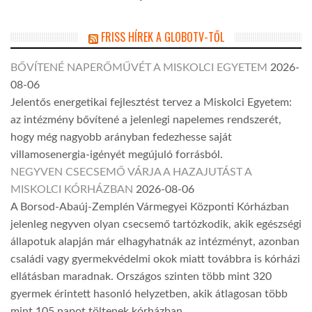
FRISS HÍREK A GLOBOTV-TŐL
BŐVÍTENÉ NAPERŐMŰVÉT A MISKOLCI EGYETEM
2026-
08-06
Jelentős energetikai fejlesztést tervez a Miskolci Egyetem:
az intézmény bővítené a jelenlegi napelemes rendszerét,
hogy még nagyobb arányban fedezhesse saját
villamosenergia-igényét megújuló forrásból.
NEGYVEN CSECSEMŐ VÁRJA A HAZAJUTÁST A
MISKOLCI KÓRHÁZBAN
2026-08-06
A Borsod-Abaúj-Zemplén Vármegyei Központi Kórházban
jelenleg negyven olyan csecsemő tartózkodik, akik egészségi
állapotuk alapján már elhagyhatnák az intézményt, azonban
családi vagy gyermekvédelmi okok miatt továbbra is kórházi
ellátásban maradnak. Országos szinten több mint 320
gyermek érintett hasonló helyzetben, akik átlagosan több
mint 105 napot töltenek kórházban.