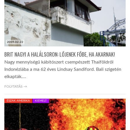
LATIMO.HU
GLOBOBOOK
2019-02-22
BRIT NAGYI A HALÁLSORON: LŐJENEK FŐBE, HA AKARNAK!
Nagy mennyiségű kábítószert csempészett Thaiföldről
Indonéziába a ma 62 éves Lindsay Sandiford. Bali szigetén
elkapták.…
FOLYTATÁS →
ÉSZAK-AMERIKA
KIEMELT