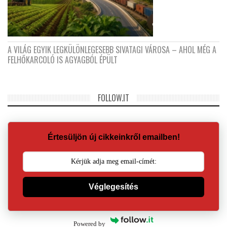
A VILÁG EGYIK LEGKÜLÖNLEGESEBB SIVATAGI VÁROSA – AHOL MÉG A
FELHŐKARCOLÓ IS AGYAGBÓL ÉPÜLT
FOLLOW.IT
Értesüljön új cikkeinkről emailben!
Véglegesítés
Powered by