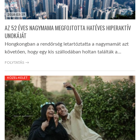
2018-03-19
AZ 52 ÉVES NAGYMAMA MEGFOJTOTTA HATÉVES HIPERAKTÍV
UNOKÁJÁT
Hongkongban a rendőrség letartóztatta a nagymamát azt
követően, hogy egy kis szállodában holtan találták a…
FOLYTATÁS →
KÖZEL-KELET