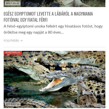
2017-10-22
EGÉSZ EGYIPTOMOT LEVETTE A LÁBÁRÓL A NAGYMAMA
FOTÓIVAL EGY FIATAL FÉRFI
A felső-egyiptomi unoka felkért egy hivatásos fotóst, hogy
örökítse meg egy napját a 80 éves…
FOLYTATÁS →
AUSZTRÁLIA
2017-10-16