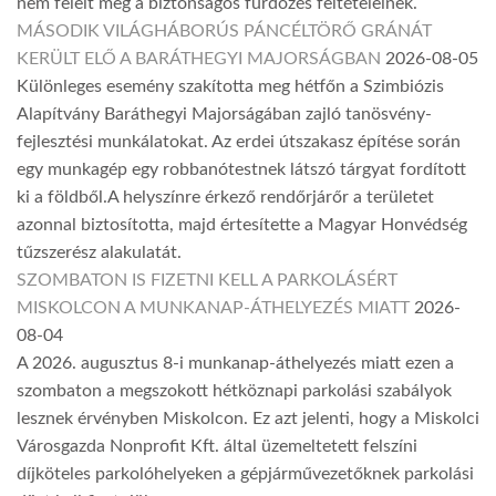
nem felelt meg a biztonságos fürdőzés feltételeinek.
MÁSODIK VILÁGHÁBORÚS PÁNCÉLTÖRŐ GRÁNÁT
KERÜLT ELŐ A BARÁTHEGYI MAJORSÁGBAN
2026-08-05
Különleges esemény szakította meg hétfőn a Szimbiózis
Alapítvány Baráthegyi Majorságában zajló tanösvény-
fejlesztési munkálatokat. Az erdei útszakasz építése során
egy munkagép egy robbanótestnek látszó tárgyat fordított
ki a földből.A helyszínre érkező rendőrjárőr a területet
azonnal biztosította, majd értesítette a Magyar Honvédség
tűzszerész alakulatát.
SZOMBATON IS FIZETNI KELL A PARKOLÁSÉRT
MISKOLCON A MUNKANAP-ÁTHELYEZÉS MIATT
2026-
08-04
A 2026. augusztus 8-i munkanap-áthelyezés miatt ezen a
szombaton a megszokott hétköznapi parkolási szabályok
lesznek érvényben Miskolcon. Ez azt jelenti, hogy a Miskolci
Városgazda Nonprofit Kft. által üzemeltetett felszíni
díjköteles parkolóhelyeken a gépjárművezetőknek parkolási