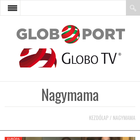
FŐOLDAL
AFRIKA
EURÓPA
Nagymama
ÁZSIA
ÉSZAK-AMERIKA
KEZDŐLAP
/
NAGYMAMA
LATIN-AMERIKA
EURÓPA