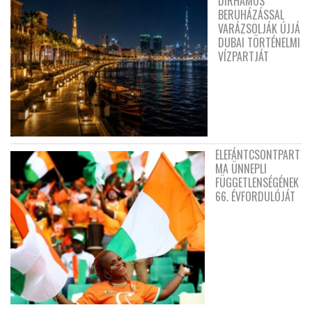
DIRHAMOS
BERUHÁZÁSSAL
VARÁZSOLJÁK ÚJJÁ
DUBAI TÖRTÉNELMI
VÍZPARTJÁT
ELEFÁNTCSONTPART
MA ÜNNEPLI
FÜGGETLENSÉGÉNEK
66. ÉVFORDULÓJÁT