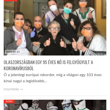
KÖZEL-KELET
AUSZTRÁLIA
A VILÁG ITTHON
2020-03-23
MÉDIA
OLASZORSZÁGBAN EGY 95 ÉVES NŐ IS FELGYÓGYULT A
KORONAVÍRUSBÓL
Ő a jelenlegi európai rekorder, míg a világon egy 103 éves
kínai nagyi a legidősebb…
GLOBOTV BP
FOLYTATÁS →
ÁZSIA
HÍR3D