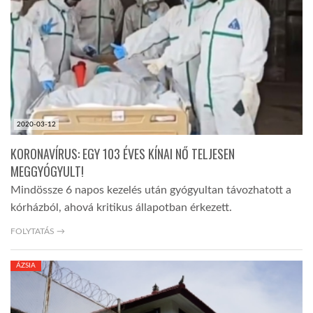
TROPICALMAGAZIN
GLOBOTV
AFRIKA TUDÁSTÁR
2020-03-12
KORONAVÍRUS: EGY 103 ÉVES KÍNAI NŐ TELJESEN
A NAP SZÉPE
MEGGYÓGYULT!
Mindössze 6 napos kezelés után gyógyultan távozhatott a
kórházból, ahová kritikus állapotban érkezett.
LINKTR.EE
FOLYTATÁS →
GLOBOZSARU
ÁZSIA
DOBRAVERO.HU