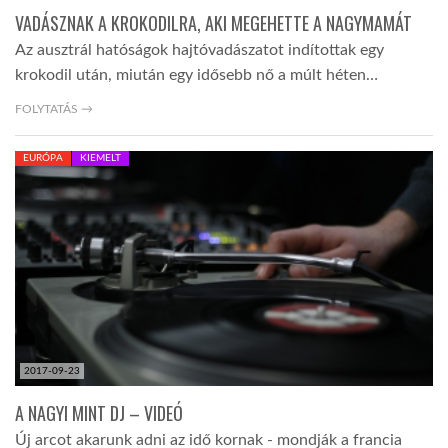
VADÁSZNAK A KROKODILRA, AKI MEGEHETTE A NAGYMAMÁT
Az ausztrál hatóságok hajtóvadászatot indítottak egy
krokodil után, miután egy idősebb nő a múlt héten…
FOLYTATÁS →
EURÓPA
KIEMELT
2017-09-23
A NAGYI MINT DJ – VIDEÓ
Új arcot akarunk adni az idő kornak - mondják a francia