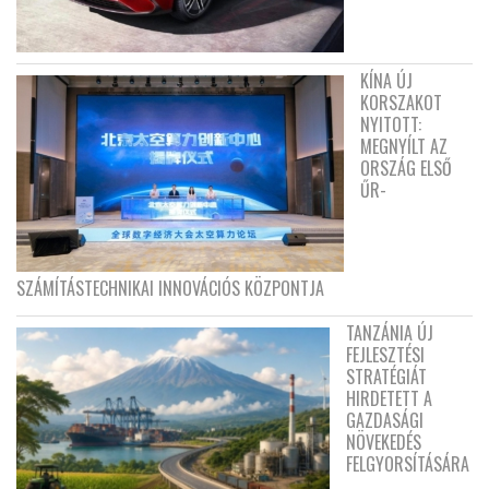
KÍNA ÚJ
KORSZAKOT
NYITOTT:
MEGNYÍLT AZ
ORSZÁG ELSŐ
ŰR-
SZÁMÍTÁSTECHNIKAI INNOVÁCIÓS KÖZPONTJA
TANZÁNIA ÚJ
FEJLESZTÉSI
STRATÉGIÁT
HIRDETETT A
GAZDASÁGI
NÖVEKEDÉS
FELGYORSÍTÁSÁRA