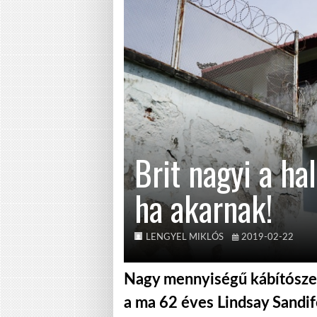
Brit nagyi a ha
ha akarnak!
LENGYEL MIKLÓS
2019-02-22
Nagy mennyiségű kábítószer
a ma 62 éves Lindsay Sandif