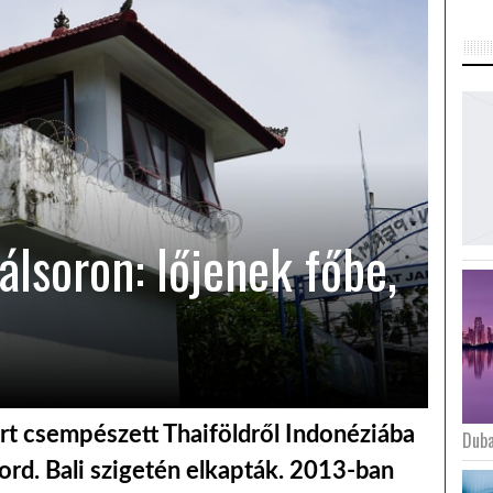
lálsoron: lőjenek főbe,
t csempészett Thaiföldről Indonéziába
Duba
ord. Bali szigetén elkapták. 2013-ban