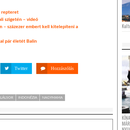
 repteret
i szigetén – videó
Kultu
 – százezer embert kell kitelepíteni a
l pár életét Balin
Twitter
Hozzászólás
LÁLSOR
INDONÉZIA
NAGYMAMA
KÍN
MÁR
NYU