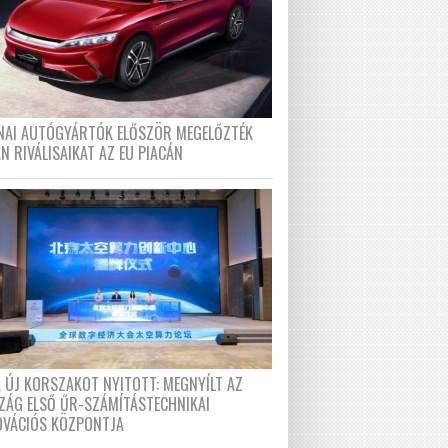
ÍNAI AUTÓGYÁRTÓK ELŐSZÖR MEGELŐZTÉK
N RIVÁLISAIKAT AZ EU PIACÁN
A ÚJ KORSZAKOT NYITOTT: MEGNYÍLT AZ
ZÁG ELSŐ ŰR-SZÁMÍTÁSTECHNIKAI
OVÁCIÓS KÖZPONTJA