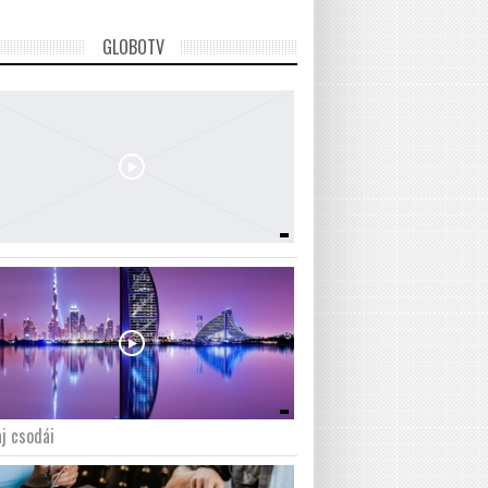
GLOBOTV
j csodái