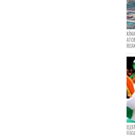
KÍNA
ATO
REA
ELE
FÜG