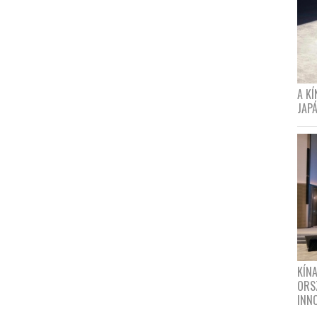
A K
JAPÁ
KÍN
ORS
INN