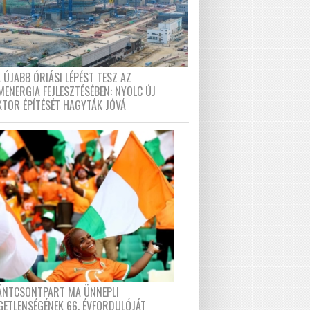
 ÚJABB ÓRIÁSI LÉPÉST TESZ AZ
MENERGIA FEJLESZTÉSÉBEN: NYOLC ÚJ
KTOR ÉPÍTÉSÉT HAGYTÁK JÓVÁ
FÁNTCSONTPART MA ÜNNEPLI
GETLENSÉGÉNEK 66. ÉVFORDULÓJÁT