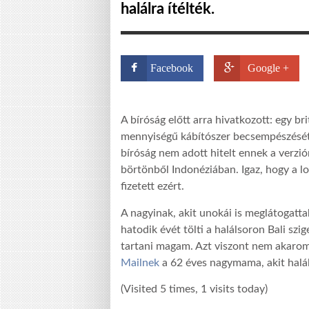
halálra ítélték.
Facebook
Google +
A bíróság előtt arra hivatkozott: egy br
mennyiségű kábítószer becsempészését,
bíróság nem adott hitelt ennek a verzió
börtönből Indonéziában. Igaz, hogy a lo
fizetett ezért.
A nagyinak, akit unokái is meglátogatta
hatodik évét tölti a halálsoron Bali szi
tartani magam. Azt viszont nem akarom
Mailnek
a 62 éves nagymama, akit halá
(Visited 5 times, 1 visits today)