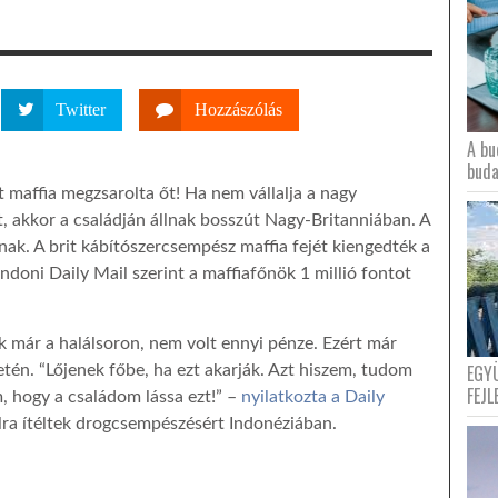
Twitter
Hozzászólás
A bu
buda
it maffia megzsarolta őt! Ha nem vállalja a nagy
 akkor a családján állnak bosszút Nagy-Britanniában. A
nak. A brit kábítószercsempész maffia fejét kiengedték a
ndoni Daily Mail szerint a maffiafőnök 1 millió fontot
k már a halálsoron, nem volt ennyi pénze. Ezért már
EGY
getén. “Lőjenek főbe, ha ezt akarják. Azt hiszem, tudom
FEJL
, hogy a családom lássa ezt!” –
nyilatkozta a Daily
lra ítéltek drogcsempészésért Indonéziában.