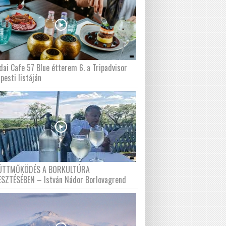
dai Cafe 57 Blue étterem 6. a Tripadvisor
pesti listáján
ÜTTMŰKÖDÉS A BORKULTÚRA
ESZTÉSÉBEN – István Nádor Borlovagrend