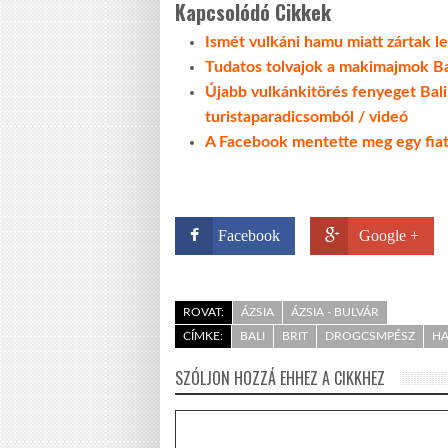
Kapcsolódó Cikkek
Ismét vulkáni hamu miatt zártak le
Tudatos tolvajok a makimajmok Bal
Újabb vulkánkitörés fenyeget Balin
turistaparadicsomból / videó
A Facebook mentette meg egy fiata
Facebook
Google +
ROVAT:
ÁZSIA
ÁZSIA - BULVÁR
CÍMKE:
BALI
BRIT
DROGCSMPÉSZ
HA
SZÓLJON HOZZÁ EHHEZ A CIKKHEZ