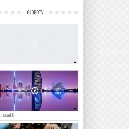
GLOBOTV
j csodái