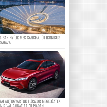
6-BAN NYÍLIK MEG SANGHAJ ÚJ IKONIKUS
RAHÁZA
ÍNAI AUTÓGYÁRTÓK ELŐSZÖR MEGELŐZTÉK
N RIVÁLISAIKAT AZ EU PIACÁN