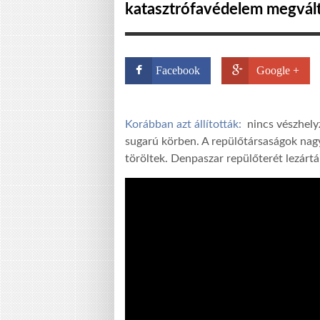
katasztrófavédelem megválto
Facebook
Google +
Korábban azt állították:
nincs vészhelyz
sugarú körben. A repülőtársaságok nagy
töröltek. Denpaszar repülőterét lezártá