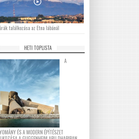
́rák találkozása az Etna lábánál
HETI TOPLISTA
A
YOMÁNY ÉS A MODERN ÉPÍTÉSZET
ÁLKOZÁSA A GUGGENHEIM ABU DHABIBAN