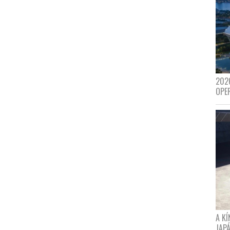
202
OPE
A K
JAPÁ