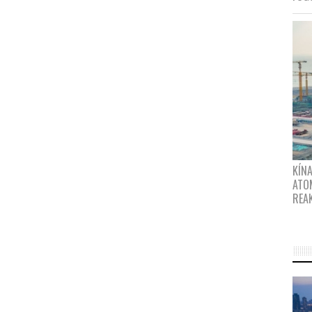
KÍNA
ATO
REA