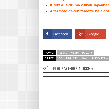
Kitört a Jakusima vulkán Japánba
A termőföldeken temette be áldoz
Facebook
Google +
ROVAT:
ÁZSIA
ÁZSIA - BULVÁR
CÍMKE:
AGUNG-HEGY
BALI
INDONÉZIA
SZÓLJON HOZZÁ EHHEZ A CIKKHEZ