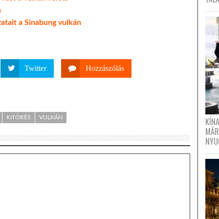
n
atait a Sinabung vulkán
Twitter
Hozzászólás
KITÖRÉS
VULKÁN
KÍN
MÁR
NYU