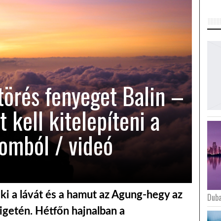
törés fenyeget Balin –
 kell kitelepíteni a
somból / videó
ki a lávát és a hamut az Agung-hegy az
Duba
igetén. Hétfőn hajnalban a