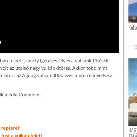
Kultu
an fekszik, amely igen veszélyes a vulkánkitörések
volt az utolsó nagy vulkánkitörés. Akkor több mint
a kitört az Agung vulkán 3000 ezer méterre lövellve a
 Wikimedia Commons
 repteret
HAG
TAL
füst a vulkán felett