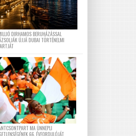
MILLIÓ DIRHAMOS BERUHÁZÁSSAL
ÁZSOLJÁK ÚJJÁ DUBAI TÖRTÉNELMI
PARTJÁT
FÁNTCSONTPART MA ÜNNEPLI
GETLENSÉGÉNEK 66. ÉVFORDULÓJÁT