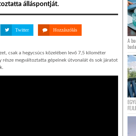
ztatta álláspontját.
Twitter
Hozzászólás
A bu
buda
et, csak a hegycsúcs közelében levő 7,5 kilométer
 része megváltoztatta gépeinek útvonalát és sok járatot
k.
EGY
FEJL