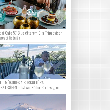
dai Cafe 57 Blue étterem 6. a Tripadvisor
pesti listáján
ÜTTMŰKÖDÉS A BORKULTÚRA
ESZTÉSÉBEN – István Nádor Borlovagrend