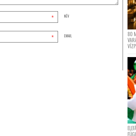
*
NÉV
80 
*
EMAIL
VAR
VÍZ
ELE
FÜG