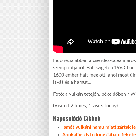
Indonézia abban a csendes-óceáni árokb
szempontjából. Bali szigetén 1963-ban 
1600 ember halt meg ott, ahol most újr
lávát és a hamut…
Fotó: a vulkán tetején, békeidőben /
(Visited 2 times, 1 visits today)
Kapcsolódó Cikkek
Ismét vulkáni hamu miatt zártak le
Apokalipszis Indonéziában: fekete 