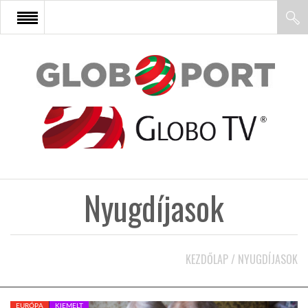
FŐOLDAL
AFRIKA
EURÓPA
Nyugdíjasok
ÁZSIA
ÉSZAK-AMERIKA
KEZDŐLAP
/
NYUGDÍJASOK
LATIN-AMERIKA
EURÓPA
KIEMELT