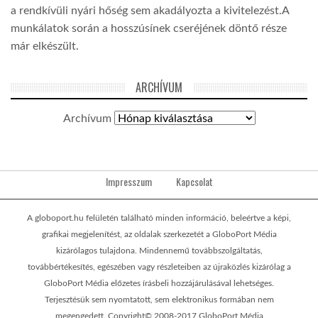
a rendkívüli nyári hőség sem akadályozta a kivitelezést.A
munkálatok során a hosszúsínek cseréjének döntő része
már elkészült.
ARCHÍVUM
Archívum
Impresszum
Kapcsolat
A globoport.hu felületén található minden információ, beleértve a képi,
grafikai megjelenítést, az oldalak szerkezetét a GloboPort Média
kizárólagos tulajdona. Mindennemű továbbszolgáltatás,
továbbértékesítés, egészében vagy részleteiben az újraközlés kizárólag a
GloboPort Média előzetes írásbeli hozzájárulásával lehetséges.
Terjesztésük sem nyomtatott, sem elektronikus formában nem
megengedett. Copyright© 2008-2017 GloboPort Média