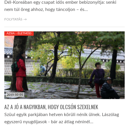
Dél-Koreában egy csapat idős ember bebizonyítja: senki
nem túl öreg ahhoz, hogy táncoljon – és…
FOLYTATÁS →
ÁZSIA - ÉLETMÓD
2015-10-01
AZ A JÓ A NAGYIKBAN, HOGY OLCSÓN SZEXELNEK
Szüul egyik parkjában hetven körüli nénik ülnek. Lászólag
egyszerű nyugdíjasok - bár az átlag néninél…