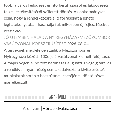
több, a város fejlődését érintő beruházásról és lakóövezeti
telkek értékesítéséről született döntés. Az önkormányzat
célja, hogy a rendelkezésre álló forrásokat a lehető
leghatékonyabban használja fel, miközben új fejlesztéseket
készít elő.
JÓ ÜTEMBEN HALAD A NYÍREGYHÁZA–MEZŐZOMBOR
VASÚTVONAL KORSZERŰSÍTÉSE
2026-08-04
A terveknek megfelelően zajlik a Mezőzombor és
Nyíregyháza közötti 100c jelű vasútvonal kiemelt felújítása.
A május végén elindított beruházás augusztus végéig tart, és
a rendkívüli nyári hőség sem akadályozta a kivitelezést.A
munkálatok során a hosszúsínek cseréjének döntő része
már elkészült.
ARCHÍVUM
Archívum