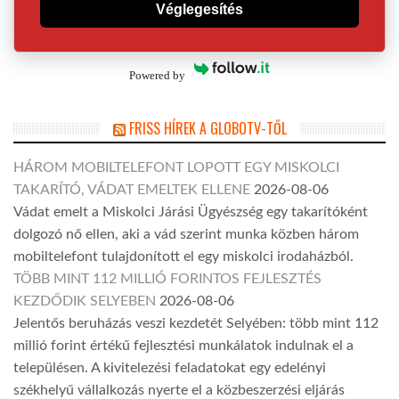
Véglegesítés
Powered by
FRISS HÍREK A GLOBOTV-TŐL
HÁROM MOBILTELEFONT LOPOTT EGY MISKOLCI
TAKARÍTÓ, VÁDAT EMELTEK ELLENE
2026-08-06
Vádat emelt a Miskolci Járási Ügyészség egy takarítóként
dolgozó nő ellen, aki a vád szerint munka közben három
mobiltelefont tulajdonított el egy miskolci irodaházból.
TÖBB MINT 112 MILLIÓ FORINTOS FEJLESZTÉS
KEZDŐDIK SELYEBEN
2026-08-06
Jelentős beruházás veszi kezdetét Selyében: több mint 112
millió forint értékű fejlesztési munkálatok indulnak el a
településen. A kivitelezési feladatokat egy edelényi
székhelyű vállalkozás nyerte el a közbeszerzési eljárás