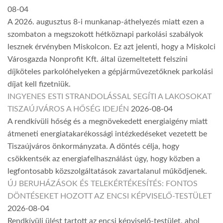
08-04
A 2026. augusztus 8-i munkanap-áthelyezés miatt ezen a
szombaton a megszokott hétköznapi parkolási szabályok
lesznek érvényben Miskolcon. Ez azt jelenti, hogy a Miskolci
Városgazda Nonprofit Kft. által üzemeltetett felszíni
díjköteles parkolóhelyeken a gépjárművezetőknek parkolási
díjat kell fizetniük.
INGYENES ESTI STRANDOLÁSSAL SEGÍTI A LAKOSOKAT
TISZAÚJVÁROS A HŐSÉG IDEJÉN
2026-08-04
A rendkívüli hőség és a megnövekedett energiaigény miatt
átmeneti energiatakarékossági intézkedéseket vezetett be
Tiszaújváros önkormányzata. A döntés célja, hogy
csökkentsék az energiafelhasználást úgy, hogy közben a
legfontosabb közszolgáltatások zavartalanul működjenek.
ÚJ BERUHÁZÁSOK ÉS TELEKÉRTÉKESÍTÉS: FONTOS
DÖNTÉSEKET HOZOTT AZ ENCSI KÉPVISELŐ-TESTÜLET
2026-08-04
Rendkívüli ülést tartott az encsi képviselő-testület, ahol