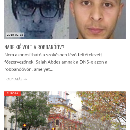
LATIMO.HU
GLOBOBOOK
2016-02-13
NADE KIÉ VOLT A ROBBANÓÖV?
Nem azonosítható a szökésben lévő feltételezett
főszervezőnek, Salah Abdeslamnak a DNS-e azon a
robbanóövön, amelyet…
FOLYTATÁS →
EURÓPA