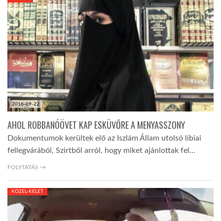
KÖZEL-KELET
AUSZTRÁLIA
A VILÁG ITTHON
2016-09-22
MÉDIA
AHOL ROBBANÓÖVET KAP ESKÜVŐRE A MENYASSZONY
Dokumentumok kerültek elő az Iszlám Állam utolsó líbiai
fellegvárából, Szirtből arról, hogy miket ajánlottak fel…
FOLYTATÁS →
GLOBOTV BP
KÖZEL-KELET
HÍR3D