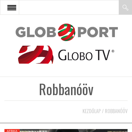
FŐOLDAL
AFRIKA
EURÓPA
Robbanóöv
ÁZSIA
ÉSZAK-AMERIKA
KEZDŐLAP
/
ROBBANÓÖV
LATIN-AMERIKA
AFRIKA