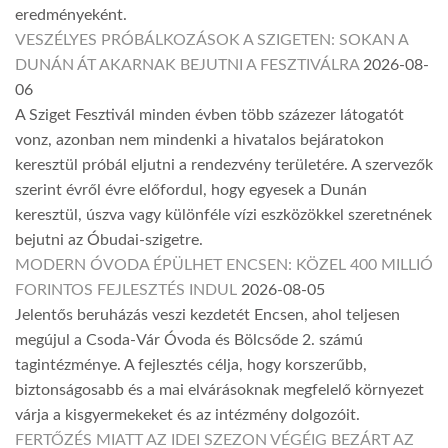
eredményeként.
VESZÉLYES PRÓBÁLKOZÁSOK A SZIGETEN: SOKAN A
DUNÁN ÁT AKARNAK BEJUTNI A FESZTIVÁLRA
2026-08-
06
A Sziget Fesztivál minden évben több százezer látogatót
vonz, azonban nem mindenki a hivatalos bejáratokon
keresztül próbál eljutni a rendezvény területére. A szervezők
szerint évről évre előfordul, hogy egyesek a Dunán
keresztül, úszva vagy különféle vízi eszközökkel szeretnének
bejutni az Óbudai-szigetre.
MODERN ÓVODA ÉPÜLHET ENCSEN: KÖZEL 400 MILLIÓ
FORINTOS FEJLESZTÉS INDUL
2026-08-05
Jelentős beruházás veszi kezdetét Encsen, ahol teljesen
megújul a Csoda-Vár Óvoda és Bölcsőde 2. számú
tagintézménye. A fejlesztés célja, hogy korszerűbb,
biztonságosabb és a mai elvárásoknak megfelelő környezet
várja a kisgyermekeket és az intézmény dolgozóit.
FERTŐZÉS MIATT AZ IDEI SZEZON VÉGÉIG BEZÁRT AZ