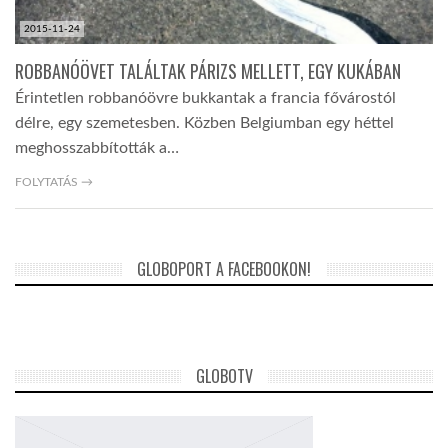
2015-11-24
ROBBANÓÖVET TALÁLTAK PÁRIZS MELLETT, EGY KUKÁBAN
Érintetlen robbanóövre bukkantak a francia fővárostól
délre, egy szemetesben. Közben Belgiumban egy héttel
meghosszabbították a…
FOLYTATÁS →
GLOBOPORT A FACEBOOKON!
GLOBOTV