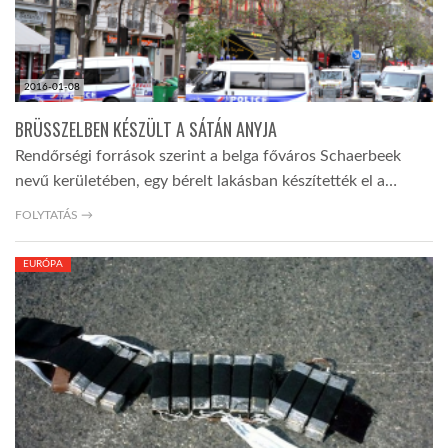
2016-01-08
BRÜSSZELBEN KÉSZÜLT A SÁTÁN ANYJA
Rendőrségi források szerint a belga főváros Schaerbeek
nevű kerületében, egy bérelt lakásban készítették el a…
FOLYTATÁS →
EURÓPA