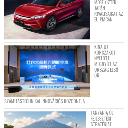
MEGELŐZTÉK
JAPÁN
RIVÁLISAIKAT AZ
EU PIACÁN
KÍNA ÚJ
KORSZAKOT
NYITOTT:
MEGNYÍLT AZ
ORSZÁG ELSŐ
ŰR-
SZÁMÍTÁSTECHNIKAI INNOVÁCIÓS KÖZPONTJA
TANZÁNIA ÚJ
FEJLESZTÉSI
STRATÉGIÁT