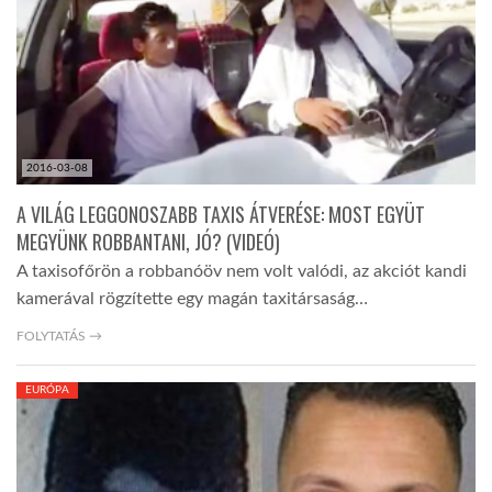
TROPICALMAGAZIN
GLOBOTV
2016-03-08
AFRIKA TUDÁSTÁR
A VILÁG LEGGONOSZABB TAXIS ÁTVERÉSE: MOST EGYÜT
MEGYÜNK ROBBANTANI, JÓ? (VIDEÓ)
A NAP SZÉPE
A taxisofőrön a robbanóöv nem volt valódi, az akciót kandi
kamerával rögzítette egy magán taxitársaság…
LINKTR.EE
FOLYTATÁS →
EURÓPA
GLOBOZSARU
DOBRAVERO.HU