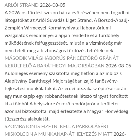
ARLÓI STRAND
2026-08-05
A 2026-os fürdési szezon hátralévő részében nem fogadhat
látogatókat az Arlói Suvadás Liget Strand. A Borsod-Abaúj-
Zemplén Vármegyei Kormányhivatal laboratóriumi
vizsgálatok eredményei alapján rendelte el a fürdőhely
működésének felfüggesztését, miután a vízminőség már
nem felelt meg a biztonságos fürdőzés feltételeinek.
MÁSODIK VILÁGHÁBORÚS PÁNCÉLTÖRŐ GRÁNÁT
KERÜLT ELŐ A BARÁTHEGYI MAJORSÁGBAN
2026-08-05
Különleges esemény szakította meg hétfőn a Szimbiózis
Alapítvány Baráthegyi Majorságában zajló tanösvény-
fejlesztési munkálatokat. Az erdei útszakasz építése során
egy munkagép egy robbanótestnek látszó tárgyat fordított
ki a földből.A helyszínre érkező rendőrjárőr a területet
azonnal biztosította, majd értesítette a Magyar Honvédség
tűzszerész alakulatát.
SZOMBATON IS FIZETNI KELL A PARKOLÁSÉRT
MISKOLCON A MUNKANAP-ÁTHELYEZÉS MIATT
2026-