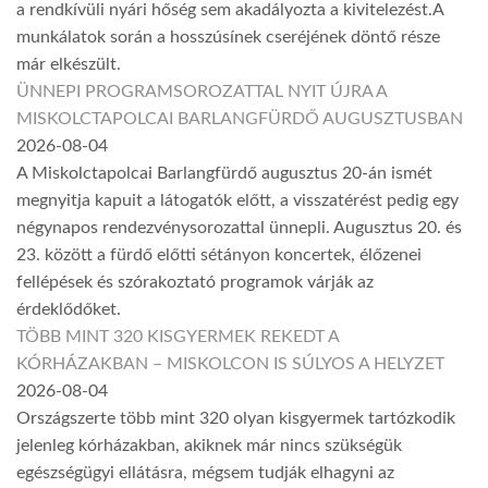
a rendkívüli nyári hőség sem akadályozta a kivitelezést.A
munkálatok során a hosszúsínek cseréjének döntő része
már elkészült.
ÜNNEPI PROGRAMSOROZATTAL NYIT ÚJRA A
MISKOLCTAPOLCAI BARLANGFÜRDŐ AUGUSZTUSBAN
2026-08-04
A Miskolctapolcai Barlangfürdő augusztus 20-án ismét
megnyitja kapuit a látogatók előtt, a visszatérést pedig egy
négynapos rendezvénysorozattal ünnepli. Augusztus 20. és
23. között a fürdő előtti sétányon koncertek, élőzenei
fellépések és szórakoztató programok várják az
érdeklődőket.
TÖBB MINT 320 KISGYERMEK REKEDT A
KÓRHÁZAKBAN – MISKOLCON IS SÚLYOS A HELYZET
2026-08-04
Országszerte több mint 320 olyan kisgyermek tartózkodik
jelenleg kórházakban, akiknek már nincs szükségük
egészségügyi ellátásra, mégsem tudják elhagyni az