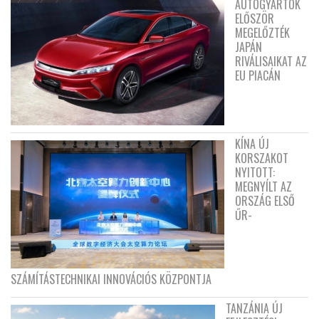
AUTÓGYÁRTÓK
ELŐSZÖR
MEGELŐZTÉK
JAPÁN
RIVÁLISAIKAT AZ
EU PIACÁN
KÍNA ÚJ
KORSZAKOT
NYITOTT:
MEGNYÍLT AZ
ORSZÁG ELSŐ
ŰR-
SZÁMÍTÁSTECHNIKAI INNOVÁCIÓS KÖZPONTJA
TANZÁNIA ÚJ