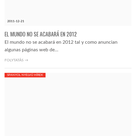
LATIMO.HU
2011-12-21
GLOBOBOOK
EL MUNDO NO SE ACABARÁ EN 2012
El mundo no se acabará en 2012 tal y como anuncian
algunas páginas web de…
FOLYTATÁS →
SPANYOL NYELVŰ HÍREK