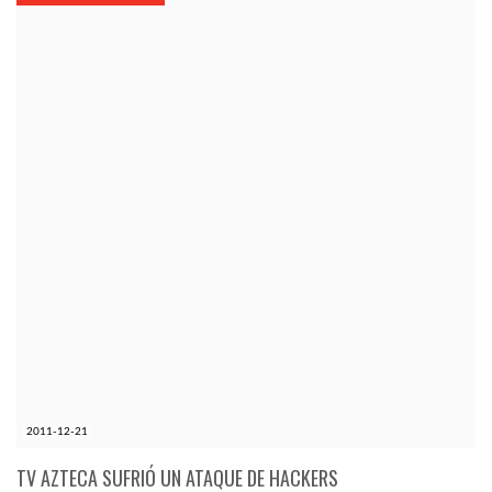
KÖZEL-KELET
AUSZTRÁLIA
A VILÁG ITTHON
MÉDIA
GLOBOTV BP
2011-12-21
HÍR3D
TV AZTECA SUFRIÓ UN ATAQUE DE HACKERS