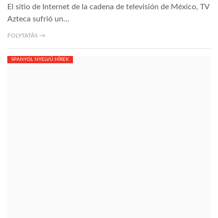
El sitio de Internet de la cadena de televisión de México, TV
Azteca sufrió un…
TROPICALMAGAZIN
FOLYTATÁS →
GLOBOTV
SPANYOL NYELVŰ HÍREK
AFRIKA TUDÁSTÁR
A NAP SZÉPE
LINKTR.EE
GLOBOZSARU
DOBRAVERO.HU