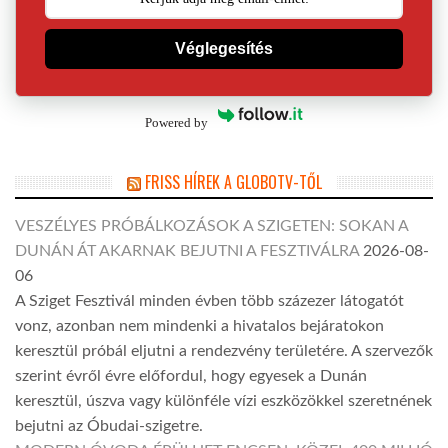
Véglegesítés
Powered by
FRISS HÍREK A GLOBOTV-TŐL
VESZÉLYES PRÓBÁLKOZÁSOK A SZIGETEN: SOKAN A
DUNÁN ÁT AKARNAK BEJUTNI A FESZTIVÁLRA
2026-08-
06
A Sziget Fesztivál minden évben több százezer látogatót
vonz, azonban nem mindenki a hivatalos bejáratokon
keresztül próbál eljutni a rendezvény területére. A szervezők
szerint évről évre előfordul, hogy egyesek a Dunán
keresztül, úszva vagy különféle vízi eszközökkel szeretnének
bejutni az Óbudai-szigetre.