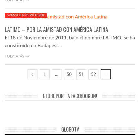
FOLYTATÁS →
SPANYOL NYELVŰ HÍREK
2011-12-19
LATIMO – POR LA AMISTAD CON AMÉRICA LATINA
El 18 de Noviembre de 2011, bajo el nombre LATIMO, se ha
constituido en Budapest…
FOLYTATÁS →
1
…
50
51
52
53
GLOBOPORT A FACEBOOKON!
GLOBOTV