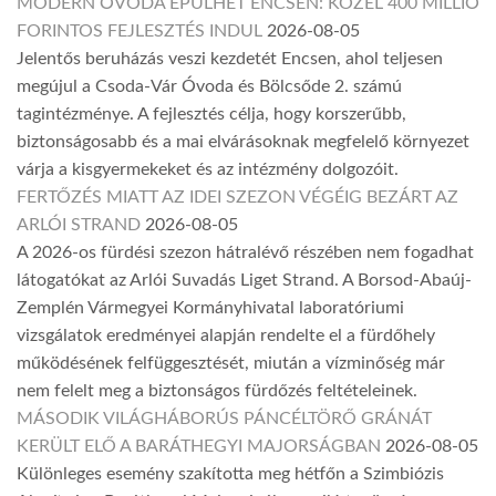
MODERN ÓVODA ÉPÜLHET ENCSEN: KÖZEL 400 MILLIÓ
FORINTOS FEJLESZTÉS INDUL
2026-08-05
Jelentős beruházás veszi kezdetét Encsen, ahol teljesen
megújul a Csoda-Vár Óvoda és Bölcsőde 2. számú
tagintézménye. A fejlesztés célja, hogy korszerűbb,
biztonságosabb és a mai elvárásoknak megfelelő környezet
várja a kisgyermekeket és az intézmény dolgozóit.
FERTŐZÉS MIATT AZ IDEI SZEZON VÉGÉIG BEZÁRT AZ
ARLÓI STRAND
2026-08-05
A 2026-os fürdési szezon hátralévő részében nem fogadhat
látogatókat az Arlói Suvadás Liget Strand. A Borsod-Abaúj-
Zemplén Vármegyei Kormányhivatal laboratóriumi
vizsgálatok eredményei alapján rendelte el a fürdőhely
működésének felfüggesztését, miután a vízminőség már
nem felelt meg a biztonságos fürdőzés feltételeinek.
MÁSODIK VILÁGHÁBORÚS PÁNCÉLTÖRŐ GRÁNÁT
KERÜLT ELŐ A BARÁTHEGYI MAJORSÁGBAN
2026-08-05
Különleges esemény szakította meg hétfőn a Szimbiózis