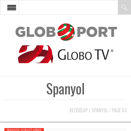
FŐOLDAL
AFRIKA
EURÓPA
Spanyol
ÁZSIA
ÉSZAK-AMERIKA
KEZDŐLAP
/
SPANYOL
/
PAGE 53
LATIN-AMERIKA
SPANYOL NYELVŰ HÍREK