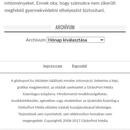
intézményeket. Ennek oka, hogy számukra nem sikerült
megfelelő gyermekvédelmi elhelyezést biztosítani.
ARCHÍVUM
Archívum
Impresszum
Kapcsolat
A globoport.hu felületén található minden információ, beleértve a képi,
grafikai megjelenítést, az oldalak szerkezetét a GloboPort Média
kizárólagos tulajdona. Mindennemű továbbszolgáltatás,
továbbértékesítés, egészében vagy részleteiben az újraközlés kizárólag a
GloboPort Média előzetes írásbeli hozzájárulásával lehetséges.
Terjesztésük sem nyomtatott, sem elektronikus formában nem
megengedett. Copyright© 2008-2017 GloboPort Média