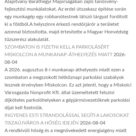
Alapítvány Baráthegyi Majorságában zajló tanösvény-
fejlesztési munkálatokat. Az erdei útszakasz építése során
egy munkagép egy robbanótestnek látszó tárgyat fordított
ki a földből.A helyszínre érkező rendőrjárőr a területet
azonnal biztosította, majd értesítette a Magyar Honvédség
tűzszerész alakulatát.
SZOMBATON IS FIZETNI KELL A PARKOLÁSÉRT
MISKOLCON A MUNKANAP-ÁTHELYEZÉS MIATT
2026-
08-04
A 2026. augusztus 8-i munkanap-áthelyezés miatt ezen a
szombaton a megszokott hétköznapi parkolási szabályok
lesznek érvényben Miskolcon. Ez azt jelenti, hogy a Miskolci
Városgazda Nonprofit Kft. által üzemeltetett felszíni
díjköteles parkolóhelyeken a gépjárművezetőknek parkolási
díjat kell fizetniük.
INGYENES ESTI STRANDOLÁSSAL SEGÍTI A LAKOSOKAT
TISZAÚJVÁROS A HŐSÉG IDEJÉN
2026-08-04
A rendkívüli hőség és a megnövekedett energiaigény miatt