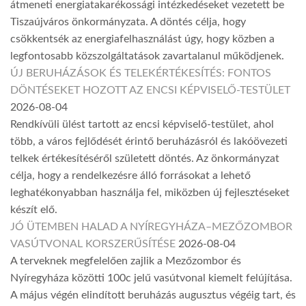
átmeneti energiatakarékossági intézkedéseket vezetett be
Tiszaújváros önkormányzata. A döntés célja, hogy
csökkentsék az energiafelhasználást úgy, hogy közben a
legfontosabb közszolgáltatások zavartalanul működjenek.
ÚJ BERUHÁZÁSOK ÉS TELEKÉRTÉKESÍTÉS: FONTOS
DÖNTÉSEKET HOZOTT AZ ENCSI KÉPVISELŐ-TESTÜLET
2026-08-04
Rendkívüli ülést tartott az encsi képviselő-testület, ahol
több, a város fejlődését érintő beruházásról és lakóövezeti
telkek értékesítéséről született döntés. Az önkormányzat
célja, hogy a rendelkezésre álló forrásokat a lehető
leghatékonyabban használja fel, miközben új fejlesztéseket
készít elő.
JÓ ÜTEMBEN HALAD A NYÍREGYHÁZA–MEZŐZOMBOR
VASÚTVONAL KORSZERŰSÍTÉSE
2026-08-04
A terveknek megfelelően zajlik a Mezőzombor és
Nyíregyháza közötti 100c jelű vasútvonal kiemelt felújítása.
A május végén elindított beruházás augusztus végéig tart, és